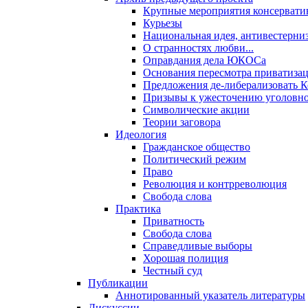
Крупные мероприятия консервати
Курьезы
Национальная идея, антивестерни
О странностях любви...
Оправдания дела ЮКОСа
Основания пересмотра приватиза
Предложения де-либерализовать 
Призывы к ужесточению уголовног
Символические акции
Теории заговора
Идеология
Гражданское общество
Политический режим
Право
Революция и контрреволюция
Свобода слова
Практика
Приватность
Свобода слова
Справедливые выборы
Хорошая полиция
Честный суд
Публикации
Аннотированный указатель литературы
Дискуссии