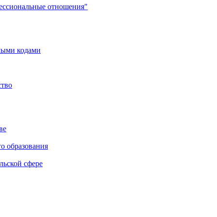
фессиональные отношения"
мыми кодами
ство
ве
го образования
льской сфере