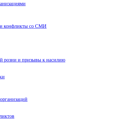
ганизациями
 и конфликты со СМИ
й розни и призывы к насилию
ки
организаций
ликтов