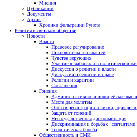
Мнения
Публикации
Документы
Архив
Хроники фильтрации Рунета
Религия в светском обществе
Новости
Власти
Правовое регулирование
Покровительство властей
Чувства верующих
Участие в выборах и в политической ж
Дискуссии о религии и власти
Дискуссии о религии и праве
Религии и карантин
Соглашения
Гонения
Административное и полицейское вмеш
Места для молитвы
Отказ в регистрации и ликвидация рел
Защита от гонений
Негосударственная дискриминация
Дискриминация и борьба с "сектантами
Теоретическая борьба
Общественность и СМИ