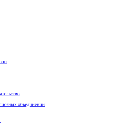
изни
ательство
игиозных объединений
"