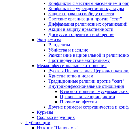
Конфликты с местным населением и ор
Конфликты с учреждениями культуры
Защита права на свободу совести
Светские организации против "сект"
Диффамация религиозных организаций
Акции в защиту нравственности
Дискуссии о религии и обществе
Экстремизм
Вандализм
Убийства и насилие
Разжигание национальной и религиозно
Противодействие экстремизму
Межконфессиональные отношения
Русская Православная Церковь и католи
Христианство и ислам
Традиционные религии против "сект"
Внутриконфессиональные отношения
Взаимоотношения мусульманских 
Православные юрисдикции
Прочие конфессии
Другие примеры сотрудничества и конф
Курьезы
Сколько верующих
Публикации
Из книг "Панорамы"