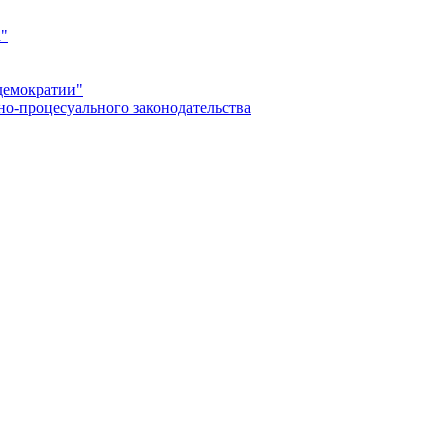
а"
демократии"
но-процесуального законодательства