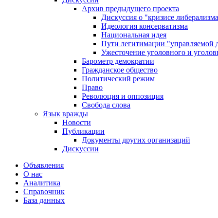
Архив предыдущего проекта
Дискуссия о "кризисе либерализм
Идеология консерватизма
Национальная идея
Пути легитимации "управляемой 
Ужесточение уголовного и уголов
Барометр демократии
Гражданское общество
Политический режим
Право
Революция и оппозиция
Свобода слова
Язык вражды
Новости
Публикации
Документы других организаций
Дискуссии
Объявления
О нас
Аналитика
Справочник
База данных