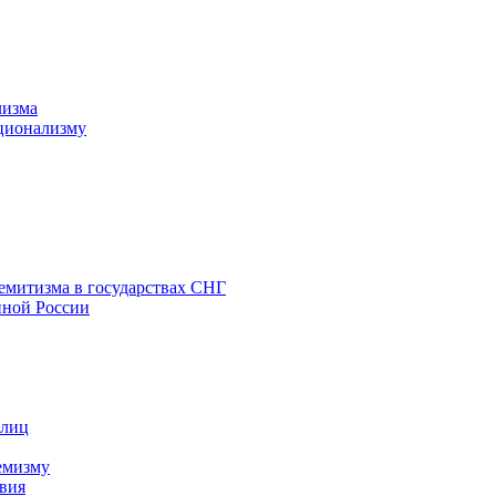
лизма
ционализму
емитизма в государствах СНГ
нной России
 лиц
емизму
вия