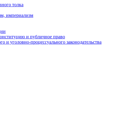
вного толка
зм, империализм
ции
Конституцию и публичное право
о и уголовно-процессуального законодательства