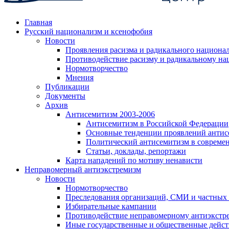
Главная
Русский национализм и ксенофобия
Новости
Проявления расизма и радикального национа
Противодействие расизму и радикальному на
Нормотворчество
Мнения
Публикации
Документы
Архив
Антисемитизм 2003-2006
Антисемитизм в Российской Федерации
Основные тенденции проявлений антис
Политический антисемитизм в совреме
Статьи, доклады, репортажи
Карта нападений по мотиву ненависти
Неправомерный антиэкстремизм
Новости
Нормотворчество
Преследования организаций, СМИ и частных
Избирательные кампании
Противодействие неправомерному антиэкстр
Иные государственные и общественные дейст