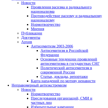
Новости
Проявления расизма и радикального
национализма
Противодействие расизму и радикальному
национализму
Нормотворчество
Мнения
Публикации
Документы
Архив
Антисемитизм 2003-2006
Антисемитизм в Российской
Федерации
Основные тенденции проявлений
антисемитизма в государствах СНГ
Политический антисемитизм в
современной России
Статьи, доклады, репортажи
Карта нападений по мотиву ненависти
Неправомерный антиэкстремизм
Новости
Нормотворчество
Преследования организаций, СМИ и
частных лиц
Избирательные кампании