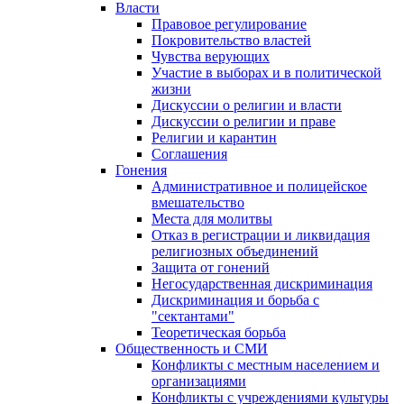
Власти
Правовое регулирование
Покровительство властей
Чувства верующих
Участие в выборах и в политической
жизни
Дискуссии о религии и власти
Дискуссии о религии и праве
Религии и карантин
Соглашения
Гонения
Административное и полицейское
вмешательство
Места для молитвы
Отказ в регистрации и ликвидация
религиозных объединений
Защита от гонений
Негосударственная дискриминация
Дискриминация и борьба с
"сектантами"
Теоретическая борьба
Общественность и СМИ
Конфликты с местным населением и
организациями
Конфликты с учреждениями культуры