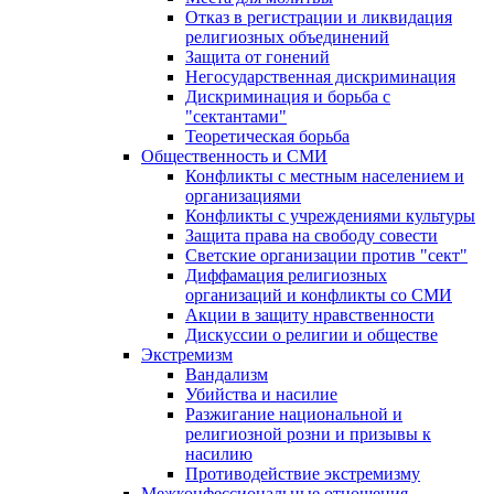
Отказ в регистрации и ликвидация
религиозных объединений
Защита от гонений
Негосударственная дискриминация
Дискриминация и борьба с
"сектантами"
Теоретическая борьба
Общественность и СМИ
Конфликты с местным населением и
организациями
Конфликты с учреждениями культуры
Защита права на свободу совести
Светские организации против "сект"
Диффамация религиозных
организаций и конфликты со СМИ
Акции в защиту нравственности
Дискуссии о религии и обществе
Экстремизм
Вандализм
Убийства и насилие
Разжигание национальной и
религиозной розни и призывы к
насилию
Противодействие экстремизму
Межконфессиональные отношения