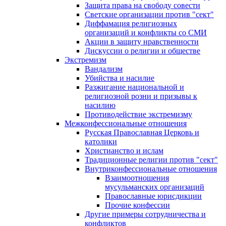
Защита права на свободу совести
Светские организации против "сект"
Диффамация религиозных
организаций и конфликты со СМИ
Акции в защиту нравственности
Дискуссии о религии и обществе
Экстремизм
Вандализм
Убийства и насилие
Разжигание национальной и
религиозной розни и призывы к
насилию
Противодействие экстремизму
Межконфессиональные отношения
Русская Православная Церковь и
католики
Христианство и ислам
Традиционные религии против "сект"
Внутриконфессиональные отношения
Взаимоотношения
мусульманских организаций
Православные юрисдикции
Прочие конфессии
Другие примеры сотрудничества и
конфликтов