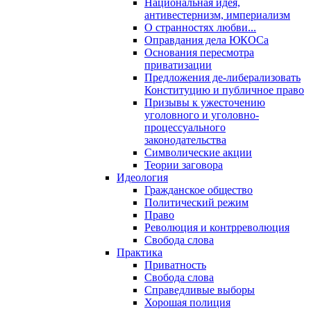
Национальная идея,
антивестернизм, империализм
О странностях любви...
Оправдания дела ЮКОСа
Основания пересмотра
приватизации
Предложения де-либерализовать
Конституцию и публичное право
Призывы к ужесточению
уголовного и уголовно-
процессуального
законодательства
Символические акции
Теории заговора
Идеология
Гражданское общество
Политический режим
Право
Революция и контрреволюция
Свобода слова
Практика
Приватность
Свобода слова
Справедливые выборы
Хорошая полиция