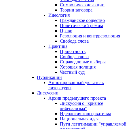
Символические акции
Теории заговора
Идеология
Гражданское общество
Политический режим
Право
Революция и контрреволюция
Свобода слова
Практика
Приватность
Свобода слова
Справедливые выборы
Хорошая полиция
Честный суд
Публикации
Аннотированный указатель
литературы
Дискуссии
Архив предыдущего проекта
Дискуссия о "кризисе
либерализма"
Идеология консерватизма
Национальная идея
Пути легитимации "управляемой