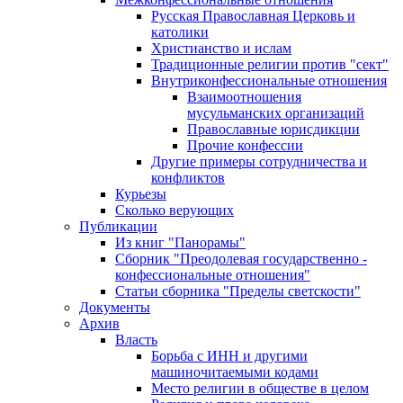
Русская Православная Церковь и
католики
Христианство и ислам
Традиционные религии против "сект"
Внутриконфессиональные отношения
Взаимоотношения
мусульманских организаций
Православные юрисдикции
Прочие конфессии
Другие примеры сотрудничества и
конфликтов
Курьезы
Сколько верующих
Публикации
Из книг "Панорамы"
Сборник "Преодолевая государственно -
конфессиональные отношения"
Статьи сборника "Пределы светскости"
Документы
Архив
Власть
Борьба с ИНН и другими
машиночитаемыми кодами
Место религии в обществе в целом