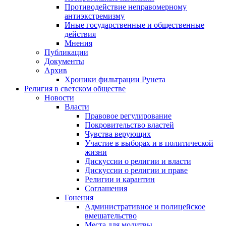
Противодействие неправомерному
антиэкстремизму
Иные государственные и общественные
действия
Мнения
Публикации
Документы
Архив
Хроники фильтрации Рунета
Религия в светском обществе
Новости
Власти
Правовое регулирование
Покровительство властей
Чувства верующих
Участие в выборах и в политической
жизни
Дискуссии о религии и власти
Дискуссии о религии и праве
Религии и карантин
Соглашения
Гонения
Административное и полицейское
вмешательство
Места для молитвы