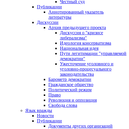
Честный суд
Публикации
Аннотированный указатель
литературы
Дискуссии
Архив предыдущего проекта
Дискуссия о "кризисе
либерализма"
Идеология консерватизма
Национальная идея
Пути легитимации "управляемой
демократии"
Ужесточение уголовного и
уголовно-процесуального
законодательства
Барометр демократии
Гражданское общество
Политический режим
Право
Революция и оппозиция
Свобода слова
Язык вражды
Новости
Публикации
Документы других организаций