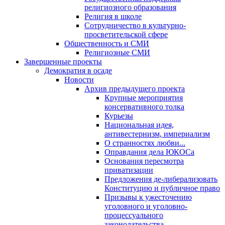
религиозного образования
Религия в школе
Сотрудничество в культурно-
просветительской сфере
Общественность и СМИ
Религиозные СМИ
Завершенные проекты
Демократия в осаде
Новости
Архив предыдущего проекта
Крупные мероприятия
консервативного толка
Курьезы
Национальная идея,
антивестернизм, империализм
О странностях любви...
Оправдания дела ЮКОСа
Основания пересмотра
приватизации
Предложения де-либерализовать
Конституцию и публичное право
Призывы к ужесточению
уголовного и уголовно-
процессуального
законодательства