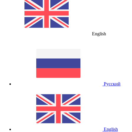
English
Русский
English