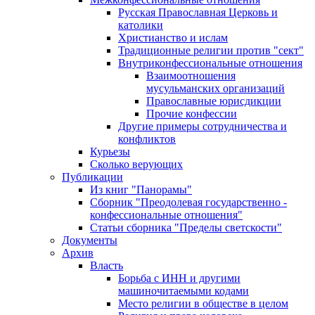
Русская Православная Церковь и
католики
Христианство и ислам
Традиционные религии против "сект"
Внутриконфессиональные отношения
Взаимоотношения
мусульманских организаций
Православные юрисдикции
Прочие конфессии
Другие примеры сотрудничества и
конфликтов
Курьезы
Сколько верующих
Публикации
Из книг "Панорамы"
Сборник "Преодолевая государственно -
конфессиональные отношения"
Статьи сборника "Пределы светскости"
Документы
Архив
Власть
Борьба с ИНН и другими
машиночитаемыми кодами
Место религии в обществе в целом