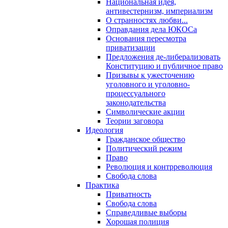
Национальная идея,
антивестернизм, империализм
О странностях любви...
Оправдания дела ЮКОСа
Основания пересмотра
приватизации
Предложения де-либерализовать
Конституцию и публичное право
Призывы к ужесточению
уголовного и уголовно-
процессуального
законодательства
Символические акции
Теории заговора
Идеология
Гражданское общество
Политический режим
Право
Революция и контрреволюция
Свобода слова
Практика
Приватность
Свобода слова
Справедливые выборы
Хорошая полиция