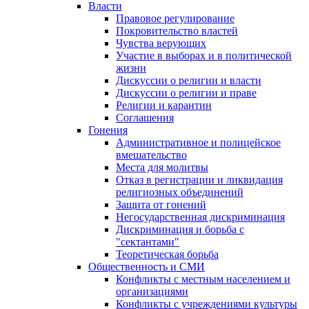
Власти
Правовое регулирование
Покровительство властей
Чувства верующих
Участие в выборах и в политической
жизни
Дискуссии о религии и власти
Дискуссии о религии и праве
Религии и карантин
Соглашения
Гонения
Административное и полицейское
вмешательство
Места для молитвы
Отказ в регистрации и ликвидация
религиозных объединений
Защита от гонений
Негосударственная дискриминация
Дискриминация и борьба с
"сектантами"
Теоретическая борьба
Общественность и СМИ
Конфликты с местным населением и
организациями
Конфликты с учреждениями культуры