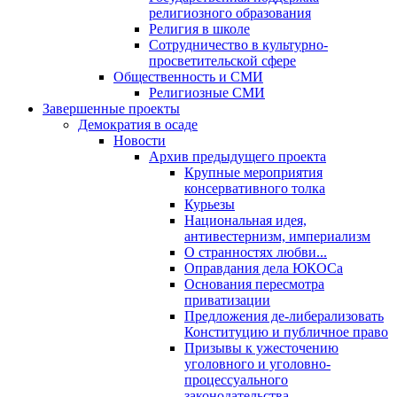
религиозного образования
Религия в школе
Сотрудничество в культурно-
просветительской сфере
Общественность и СМИ
Религиозные СМИ
Завершенные проекты
Демократия в осаде
Новости
Архив предыдущего проекта
Крупные мероприятия
консервативного толка
Курьезы
Национальная идея,
антивестернизм, империализм
О странностях любви...
Оправдания дела ЮКОСа
Основания пересмотра
приватизации
Предложения де-либерализовать
Конституцию и публичное право
Призывы к ужесточению
уголовного и уголовно-
процессуального
законодательства