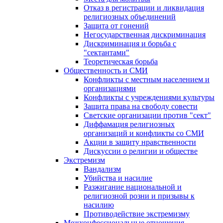
Отказ в регистрации и ликвидация
религиозных объединений
Защита от гонений
Негосударственная дискриминация
Дискриминация и борьба с
"сектантами"
Теоретическая борьба
Общественность и СМИ
Конфликты с местным населением и
организациями
Конфликты с учреждениями культуры
Защита права на свободу совести
Светские организации против "сект"
Диффамация религиозных
организаций и конфликты со СМИ
Акции в защиту нравственности
Дискуссии о религии и обществе
Экстремизм
Вандализм
Убийства и насилие
Разжигание национальной и
религиозной розни и призывы к
насилию
Противодействие экстремизму
Межконфессиональные отношения