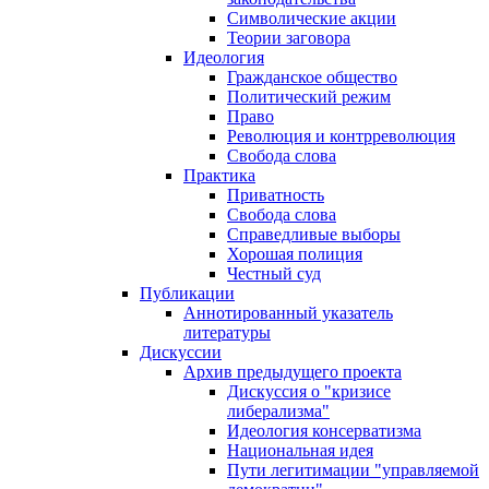
Символические акции
Теории заговора
Идеология
Гражданское общество
Политический режим
Право
Революция и контрреволюция
Свобода слова
Практика
Приватность
Свобода слова
Справедливые выборы
Хорошая полиция
Честный суд
Публикации
Аннотированный указатель
литературы
Дискуссии
Архив предыдущего проекта
Дискуссия о "кризисе
либерализма"
Идеология консерватизма
Национальная идея
Пути легитимации "управляемой