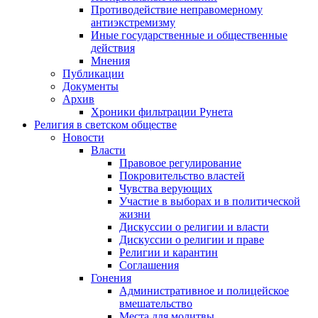
Противодействие неправомерному
антиэкстремизму
Иные государственные и общественные
действия
Мнения
Публикации
Документы
Архив
Хроники фильтрации Рунета
Религия в светском обществе
Новости
Власти
Правовое регулирование
Покровительство властей
Чувства верующих
Участие в выборах и в политической
жизни
Дискуссии о религии и власти
Дискуссии о религии и праве
Религии и карантин
Соглашения
Гонения
Административное и полицейское
вмешательство
Места для молитвы