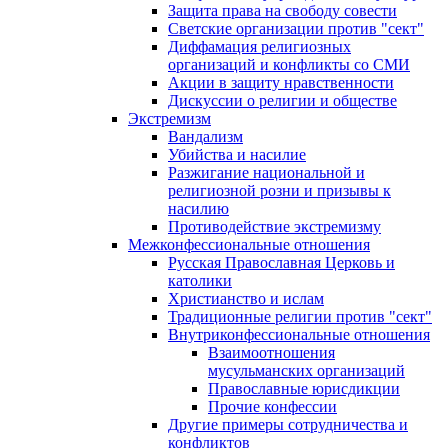
Защита права на свободу совести
Светские организации против "сект"
Диффамация религиозных
организаций и конфликты со СМИ
Акции в защиту нравственности
Дискуссии о религии и обществе
Экстремизм
Вандализм
Убийства и насилие
Разжигание национальной и
религиозной розни и призывы к
насилию
Противодействие экстремизму
Межконфессиональные отношения
Русская Православная Церковь и
католики
Христианство и ислам
Традиционные религии против "сект"
Внутриконфессиональные отношения
Взаимоотношения
мусульманских организаций
Православные юрисдикции
Прочие конфессии
Другие примеры сотрудничества и
конфликтов