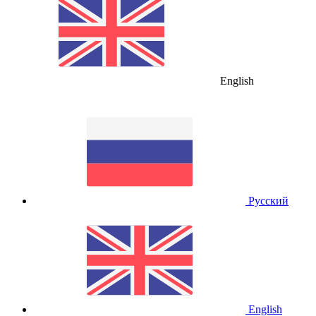
English
Русский
English