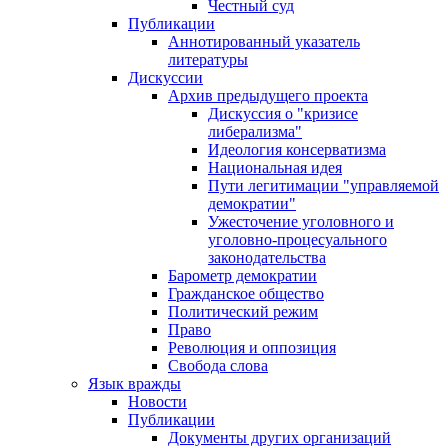
Честный суд
Публикации
Аннотированный указатель
литературы
Дискуссии
Архив предыдущего проекта
Дискуссия о "кризисе
либерализма"
Идеология консерватизма
Национальная идея
Пути легитимации "управляемой
демократии"
Ужесточение уголовного и
уголовно-процесуального
законодательства
Барометр демократии
Гражданское общество
Политический режим
Право
Революция и оппозиция
Свобода слова
Язык вражды
Новости
Публикации
Документы других организаций