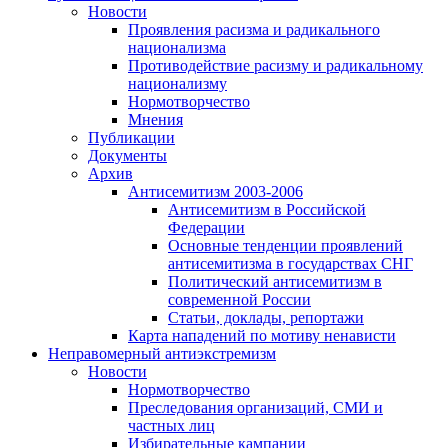
Новости
Проявления расизма и радикального
национализма
Противодействие расизму и радикальному
национализму
Нормотворчество
Мнения
Публикации
Документы
Архив
Антисемитизм 2003-2006
Антисемитизм в Российской
Федерации
Основные тенденции проявлений
антисемитизма в государствах СНГ
Политический антисемитизм в
современной России
Статьи, доклады, репортажи
Карта нападений по мотиву ненависти
Неправомерный антиэкстремизм
Новости
Нормотворчество
Преследования организаций, СМИ и
частных лиц
Избирательные кампании