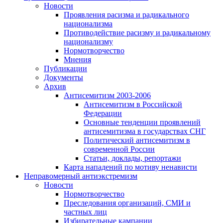
Новости
Проявления расизма и радикального
национализма
Противодействие расизму и радикальному
национализму
Нормотворчество
Мнения
Публикации
Документы
Архив
Антисемитизм 2003-2006
Антисемитизм в Российской
Федерации
Основные тенденции проявлений
антисемитизма в государствах СНГ
Политический антисемитизм в
современной России
Статьи, доклады, репортажи
Карта нападений по мотиву ненависти
Неправомерный антиэкстремизм
Новости
Нормотворчество
Преследования организаций, СМИ и
частных лиц
Избирательные кампании