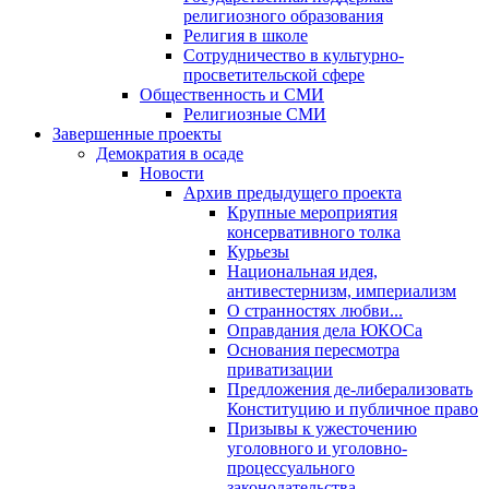
религиозного образования
Религия в школе
Сотрудничество в культурно-
просветительской сфере
Общественность и СМИ
Религиозные СМИ
Завершенные проекты
Демократия в осаде
Новости
Архив предыдущего проекта
Крупные мероприятия
консервативного толка
Курьезы
Национальная идея,
антивестернизм, империализм
О странностях любви...
Оправдания дела ЮКОСа
Основания пересмотра
приватизации
Предложения де-либерализовать
Конституцию и публичное право
Призывы к ужесточению
уголовного и уголовно-
процессуального
законодательства