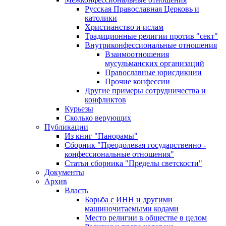
Русская Православная Церковь и
католики
Христианство и ислам
Традиционные религии против "сект"
Внутриконфессиональные отношения
Взаимоотношения
мусульманских организаций
Православные юрисдикции
Прочие конфессии
Другие примеры сотрудничества и
конфликтов
Курьезы
Сколько верующих
Публикации
Из книг "Панорамы"
Сборник "Преодолевая государственно -
конфессиональные отношения"
Статьи сборника "Пределы светскости"
Документы
Архив
Власть
Борьба с ИНН и другими
машиночитаемыми кодами
Место религии в обществе в целом