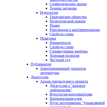
Символические акции
Теории заговора
Идеология
Гражданское общество
Политический режим
Право
Революция и контрреволюция
Свобода слова
Практика
Приватность
Свобода слова
Справедливые выборы
Хорошая полиция
Честный суд
Публикации
Аннотированный указатель
литературы
Дискуссии
Архив предыдущего проекта
Дискуссия о "кризисе
либерализма"
Идеология консерватизма
Национальная идея
Пути легитимации "управляемой