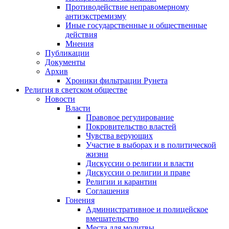
Противодействие неправомерному
антиэкстремизму
Иные государственные и общественные
действия
Мнения
Публикации
Документы
Архив
Хроники фильтрации Рунета
Религия в светском обществе
Новости
Власти
Правовое регулирование
Покровительство властей
Чувства верующих
Участие в выборах и в политической
жизни
Дискуссии о религии и власти
Дискуссии о религии и праве
Религии и карантин
Соглашения
Гонения
Административное и полицейское
вмешательство
Места для молитвы