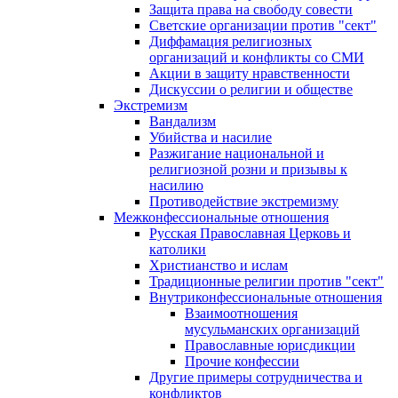
Защита права на свободу совести
Светские организации против "сект"
Диффамация религиозных
организаций и конфликты со СМИ
Акции в защиту нравственности
Дискуссии о религии и обществе
Экстремизм
Вандализм
Убийства и насилие
Разжигание национальной и
религиозной розни и призывы к
насилию
Противодействие экстремизму
Межконфессиональные отношения
Русская Православная Церковь и
католики
Христианство и ислам
Традиционные религии против "сект"
Внутриконфессиональные отношения
Взаимоотношения
мусульманских организаций
Православные юрисдикции
Прочие конфессии
Другие примеры сотрудничества и
конфликтов