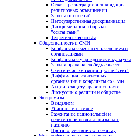
Отказ в регистрации и ликвидация
религиозных объединений
Защита от гонений
Негосударственная дискриминация
Дискриминация и борьба с
"сектантами"
Теоретическая борьба
Общественность и СМИ
Конфликты с местным населением и
организациями
Конфликты с учреждениями культуры
Защита права на свободу совести
Светские организации против "сект"
Диффамация религиозных
организаций и конфликты со СМИ
Акции в защиту нравственности
Дискуссии о религии и обществе
Экстремизм
Вандализм
Убийства и насилие
Разжигание национальной и
религиозной розни и призывы к
насилию
Противодействие экстремизму
Межконфессиональные отношения