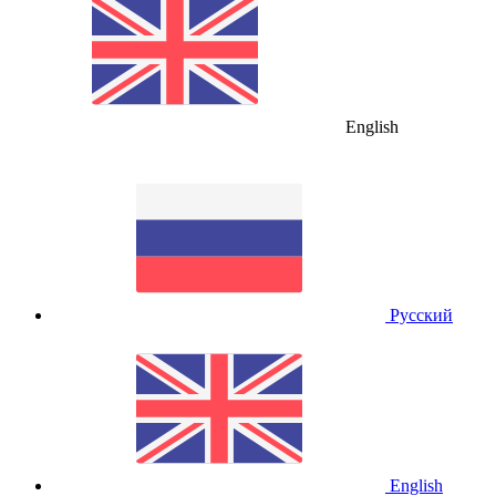
English
Русский
English