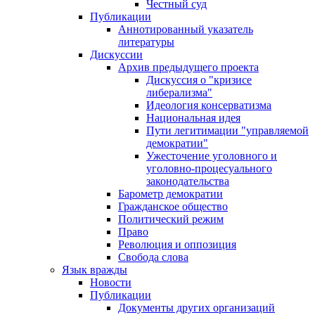
Честный суд
Публикации
Аннотированный указатель
литературы
Дискуссии
Архив предыдущего проекта
Дискуссия о "кризисе
либерализма"
Идеология консерватизма
Национальная идея
Пути легитимации "управляемой
демократии"
Ужесточение уголовного и
уголовно-процесуального
законодательства
Барометр демократии
Гражданское общество
Политический режим
Право
Революция и оппозиция
Свобода слова
Язык вражды
Новости
Публикации
Документы других организаций