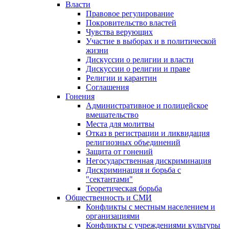
Власти
Правовое регулирование
Покровительство властей
Чувства верующих
Участие в выборах и в политической
жизни
Дискуссии о религии и власти
Дискуссии о религии и праве
Религии и карантин
Соглашения
Гонения
Административное и полицейское
вмешательство
Места для молитвы
Отказ в регистрации и ликвидация
религиозных объединений
Защита от гонений
Негосударственная дискриминация
Дискриминация и борьба с
"сектантами"
Теоретическая борьба
Общественность и СМИ
Конфликты с местным населением и
организациями
Конфликты с учреждениями культуры