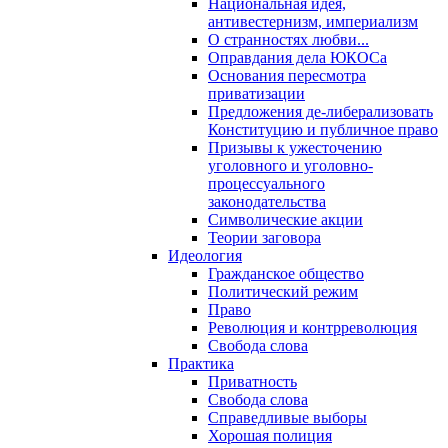
Национальная идея,
антивестернизм, империализм
О странностях любви...
Оправдания дела ЮКОСа
Основания пересмотра
приватизации
Предложения де-либерализовать
Конституцию и публичное право
Призывы к ужесточению
уголовного и уголовно-
процессуального
законодательства
Символические акции
Теории заговора
Идеология
Гражданское общество
Политический режим
Право
Революция и контрреволюция
Свобода слова
Практика
Приватность
Свобода слова
Справедливые выборы
Хорошая полиция