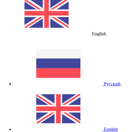
English
Русский
English