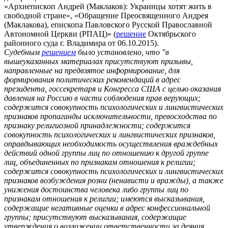
«Архиепископ Андрей (Маклаков): Украинцы хотят жить в
свободной стране», «Обращение Преосвященного Андрея
(Маклакова), епископа Павловского Русской Православной
Автономной Церкви (РПАЦ)» (
решение
Октябрьского
районного суда г. Владимира от 06.10.2015).
Судебным
решением
было установлено, что "
в
вышеуказанных материалах присутствуют призывы,
направленные на предвзятое информирование, для
формирования политических рекомендаций в адрес
президента, госсекретаря и Конгресса США с целью оказания
давления на Россию в части соблюдения прав верующих;
содержится совокупность психологических и лингвистических
признаков пропаганды исключительности, превосходства по
признаку религиозной принадлежности; содержится
совокупность психологических и лингвистических признаков,
оправдывающих необходимость осуществления враждебных
действий одной группы лиц по отношению к другой группе
лиц, объединенных по признакам отношения к религии;
содержится совокупность психологических и лингвистических
признаков возбуждения розни (ненависти и вражды), а также
унижения достоинства человека либо группы лиц по
признакам отношения к религии; имеются высказывания,
содержащие негативные оценки в адрес конфессиональной
группы; присутствуют высказывания, содержащие
утверждения о возложении ответственности за деяния