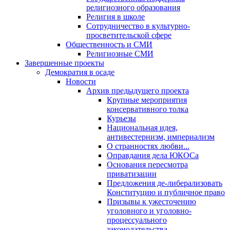
религиозного образования
Религия в школе
Сотрудничество в культурно-
просветительской сфере
Общественность и СМИ
Религиозные СМИ
Завершенные проекты
Демократия в осаде
Новости
Архив предыдущего проекта
Крупные мероприятия
консервативного толка
Курьезы
Национальная идея,
антивестернизм, империализм
О странностях любви...
Оправдания дела ЮКОСа
Основания пересмотра
приватизации
Предложения де-либерализовать
Конституцию и публичное право
Призывы к ужесточению
уголовного и уголовно-
процессуального
законодательства