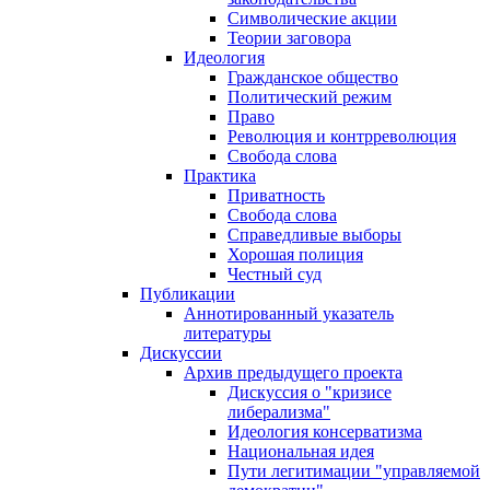
Символические акции
Теории заговора
Идеология
Гражданское общество
Политический режим
Право
Революция и контрреволюция
Свобода слова
Практика
Приватность
Свобода слова
Справедливые выборы
Хорошая полиция
Честный суд
Публикации
Аннотированный указатель
литературы
Дискуссии
Архив предыдущего проекта
Дискуссия о "кризисе
либерализма"
Идеология консерватизма
Национальная идея
Пути легитимации "управляемой