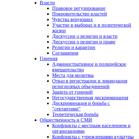
Власти
Правовое регулирование
Покровительство властей
Чувства верующих
Участие в выборах и в политической
жизни
Дискуссии о религии и власти
Дискуссии о религии и праве
Религии и карантин
Соглашения
Гонения
Административное и полицейское
вмешательство
Места для молитвы
Отказ в регистрации и ликвидация
религиозных объединений
Защита от гонений
Негосударственная дискриминация
Дискриминация и борьба с
"сектантами"
Теоретическая борьба
Общественность и СМИ
Конфликты с местным населением и
организациями
Конфликты с учреждениями культуры