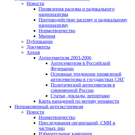
Новости
Проявления расизма и радикального
национализма
Противодействие расизму и радикальному
национализму
Нормотворчество
Мнения
Публикации
Документы
Архив
Антисемитизм 2003-2006
Антисемитизм в Российской
Федерации
Основные тенденции проявлений
антисемитизма в государствах СНГ
Политический антисемитизм в
современной России
Статьи, доклады, репортажи
Карта нападений по мотиву ненависти
Неправомерный антиэкстремизм
Новости
Нормотворчество
Преследования организаций, СМИ и
частных лиц
Избирательные кампании