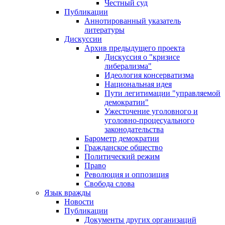
Честный суд
Публикации
Аннотированный указатель
литературы
Дискуссии
Архив предыдущего проекта
Дискуссия о "кризисе
либерализма"
Идеология консерватизма
Национальная идея
Пути легитимации "управляемой
демократии"
Ужесточение уголовного и
уголовно-процесуального
законодательства
Барометр демократии
Гражданское общество
Политический режим
Право
Революция и оппозиция
Свобода слова
Язык вражды
Новости
Публикации
Документы других организаций