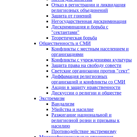
Отказ в регистрации и ликвидация
религиозных объединений
Защита от гонений
Негосударственная дискриминация
Дискриминация и борьба с
"сектантами"
Теоретическая борьба
Общественность и СМИ
Конфликты с местным населением и
организациями
Конфликты с учреждениями культуры
Защита права на свободу совести
Светские организации против "сект"
Диффамация религиозных
организаций и конфликты со СМИ
Акции в защиту нравственности
Дискуссии о религии и обществе
Экстремизм
Вандализм
Убийства и насилие
Разжигание национальной и
религиозной розни и призывы к
насилию
Противодействие экстремизму
Межконфессиональные отношения