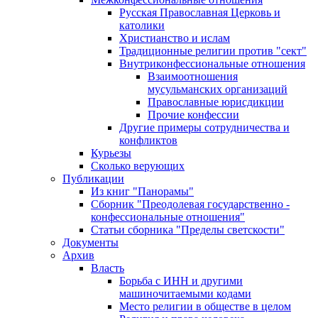
Русская Православная Церковь и
католики
Христианство и ислам
Традиционные религии против "сект"
Внутриконфессиональные отношения
Взаимоотношения
мусульманских организаций
Православные юрисдикции
Прочие конфессии
Другие примеры сотрудничества и
конфликтов
Курьезы
Сколько верующих
Публикации
Из книг "Панорамы"
Сборник "Преодолевая государственно -
конфессиональные отношения"
Статьи сборника "Пределы светскости"
Документы
Архив
Власть
Борьба с ИНН и другими
машиночитаемыми кодами
Место религии в обществе в целом