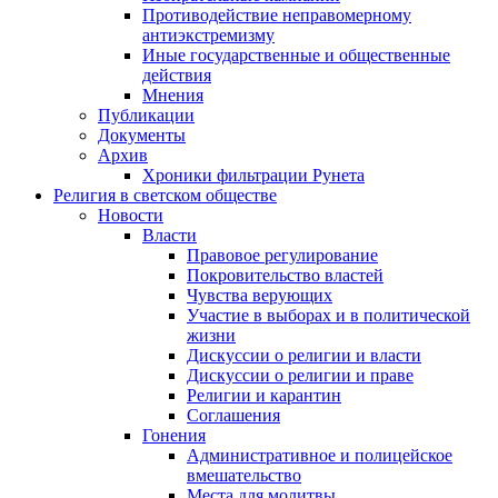
Противодействие неправомерному
антиэкстремизму
Иные государственные и общественные
действия
Мнения
Публикации
Документы
Архив
Хроники фильтрации Рунета
Религия в светском обществе
Новости
Власти
Правовое регулирование
Покровительство властей
Чувства верующих
Участие в выборах и в политической
жизни
Дискуссии о религии и власти
Дискуссии о религии и праве
Религии и карантин
Соглашения
Гонения
Административное и полицейское
вмешательство
Места для молитвы