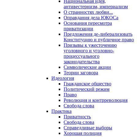
Национальная идея,
антивестернизм, империализм
О странностях любви...
Оправдания дела ЮКОСа
Основания пересмотра
приватизации
Предложения де-либерализовать
Конституцию и публичное право
Призывы к ужесточению
уголовного и уголовно-
процессуального
законодательства
Символические акции
Теории заговора
Идеология
Гражданское общество
Политический режим
Право
Революция и контрреволюция
Свобода слова
Практика
Приватность
Свобода слова
Справедливые выборы
Хорошая полиция