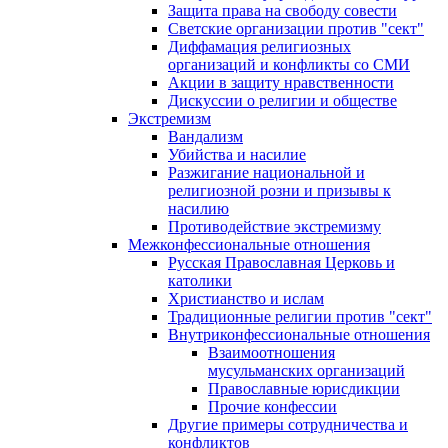
Защита права на свободу совести
Светские организации против "сект"
Диффамация религиозных
организаций и конфликты со СМИ
Акции в защиту нравственности
Дискуссии о религии и обществе
Экстремизм
Вандализм
Убийства и насилие
Разжигание национальной и
религиозной розни и призывы к
насилию
Противодействие экстремизму
Межконфессиональные отношения
Русская Православная Церковь и
католики
Христианство и ислам
Традиционные религии против "сект"
Внутриконфессиональные отношения
Взаимоотношения
мусульманских организаций
Православные юрисдикции
Прочие конфессии
Другие примеры сотрудничества и
конфликтов