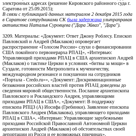
электронных адресах (решение Кировского районного суда г.
Саратова от 25.09.2015);
В связи с публикацией данных материалов 2 декабря 2015 года
в Саратове сотрудниками СК
была задержана
ультраправая
активистка Наталья Суровцева ("Дара Эйваз", "Дара").
3209. Материалы: «Документ: Ответ Джону Роблесу. Епископ
Павловский и Андрей (Маклаков) опровергает
распространение «Голосом России» слухи о финансировании
США покойного первоиерарха РПАЦ», «Интервью:
Управляющий приходами РПАЦ в США архиепископ Андрей
(Маклаков) о тактике Церкви в условиях «битвы за мощи» в
Суздале, готовности Митрополита к мученичеству,
международном резонансе и покушении на сотрудников
«Портала - Credo.ru»», «Документ: Дискриминационные
беззакония российских властей против РПАЦ доведены до
сведения мировой общественности. Послание архиепископа
Павловского и Рокландского Андрея, управляющими
приходами РПАЦ в США», «Документ: В поддержку
епископа РПЦЗ (А) Иосифа (Гребинки). Заявление епископа
Павловского Андрея (Маклакова), управляющего приходами
РПАЦ в США», «Интервью: Управляющие зарубежными
приходами Российской Православной Автономной Церкви
архиепископ Андрей (Маклаков) об обстоятельствах своей
депортации из Росси и ее возможных причинах»,