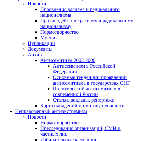
Новости
Проявления расизма и радикального
национализма
Противодействие расизму и радикальному
национализму
Нормотворчество
Мнения
Публикации
Документы
Архив
Антисемитизм 2003-2006
Антисемитизм в Российской
Федерации
Основные тенденции проявлений
антисемитизма в государствах СНГ
Политический антисемитизм в
современной России
Статьи, доклады, репортажи
Карта нападений по мотиву ненависти
Неправомерный антиэкстремизм
Новости
Нормотворчество
Преследования организаций, СМИ и
частных лиц
Избирательные кампании