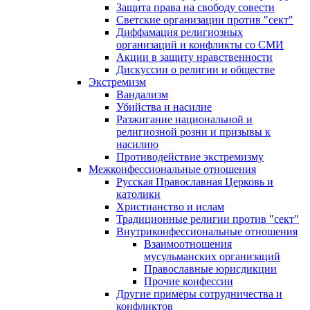
Защита права на свободу совести
Светские организации против "сект"
Диффамация религиозных
организаций и конфликты со СМИ
Акции в защиту нравственности
Дискуссии о религии и обществе
Экстремизм
Вандализм
Убийства и насилие
Разжигание национальной и
религиозной розни и призывы к
насилию
Противодействие экстремизму
Межконфессиональные отношения
Русская Православная Церковь и
католики
Христианство и ислам
Традиционные религии против "сект"
Внутриконфессиональные отношения
Взаимоотношения
мусульманских организаций
Православные юрисдикции
Прочие конфессии
Другие примеры сотрудничества и
конфликтов