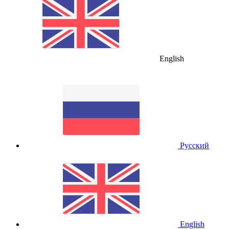
English
Русский
English