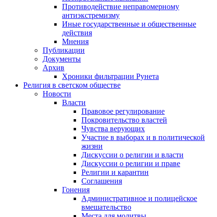
Противодействие неправомерному
антиэкстремизму
Иные государственные и общественные
действия
Мнения
Публикации
Документы
Архив
Хроники фильтрации Рунета
Религия в светском обществе
Новости
Власти
Правовое регулирование
Покровительство властей
Чувства верующих
Участие в выборах и в политической
жизни
Дискуссии о религии и власти
Дискуссии о религии и праве
Религии и карантин
Соглашения
Гонения
Административное и полицейское
вмешательство
Места для молитвы