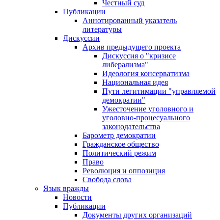
Честный суд
Публикации
Аннотированный указатель
литературы
Дискуссии
Архив предыдущего проекта
Дискуссия о "кризисе
либерализма"
Идеология консерватизма
Национальная идея
Пути легитимации "управляемой
демократии"
Ужесточение уголовного и
уголовно-процесуального
законодательства
Барометр демократии
Гражданское общество
Политический режим
Право
Революция и оппозиция
Свобода слова
Язык вражды
Новости
Публикации
Документы других организаций