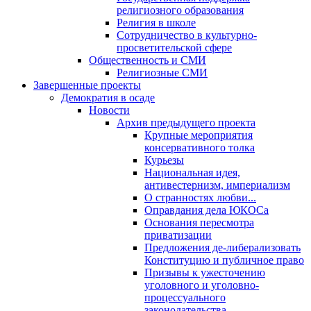
религиозного образования
Религия в школе
Сотрудничество в культурно-
просветительской сфере
Общественность и СМИ
Религиозные СМИ
Завершенные проекты
Демократия в осаде
Новости
Архив предыдущего проекта
Крупные мероприятия
консервативного толка
Курьезы
Национальная идея,
антивестернизм, империализм
О странностях любви...
Оправдания дела ЮКОСа
Основания пересмотра
приватизации
Предложения де-либерализовать
Конституцию и публичное право
Призывы к ужесточению
уголовного и уголовно-
процессуального
законодательства