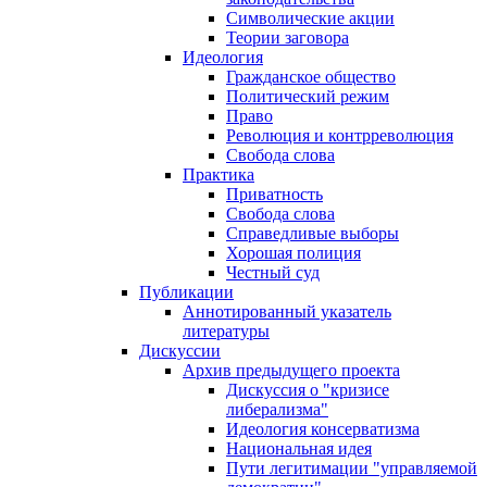
Символические акции
Теории заговора
Идеология
Гражданское общество
Политический режим
Право
Революция и контрреволюция
Свобода слова
Практика
Приватность
Свобода слова
Справедливые выборы
Хорошая полиция
Честный суд
Публикации
Аннотированный указатель
литературы
Дискуссии
Архив предыдущего проекта
Дискуссия о "кризисе
либерализма"
Идеология консерватизма
Национальная идея
Пути легитимации "управляемой