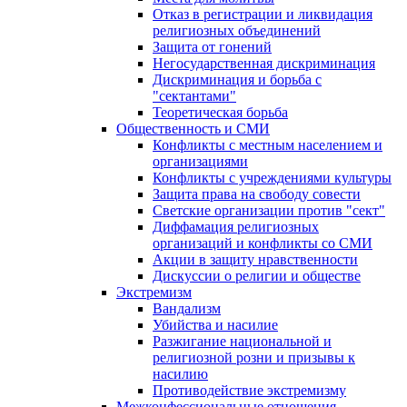
Отказ в регистрации и ликвидация
религиозных объединений
Защита от гонений
Негосударственная дискриминация
Дискриминация и борьба с
"сектантами"
Теоретическая борьба
Общественность и СМИ
Конфликты с местным населением и
организациями
Конфликты с учреждениями культуры
Защита права на свободу совести
Светские организации против "сект"
Диффамация религиозных
организаций и конфликты со СМИ
Акции в защиту нравственности
Дискуссии о религии и обществе
Экстремизм
Вандализм
Убийства и насилие
Разжигание национальной и
религиозной розни и призывы к
насилию
Противодействие экстремизму
Межконфессиональные отношения