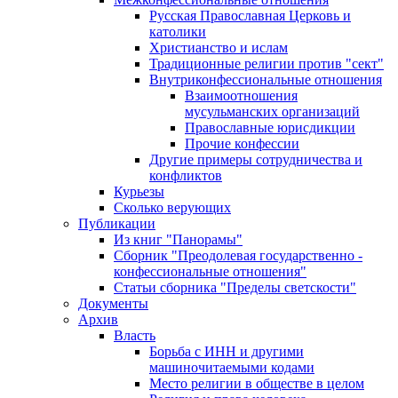
Русская Православная Церковь и
католики
Христианство и ислам
Традиционные религии против "сект"
Внутриконфессиональные отношения
Взаимоотношения
мусульманских организаций
Православные юрисдикции
Прочие конфессии
Другие примеры сотрудничества и
конфликтов
Курьезы
Сколько верующих
Публикации
Из книг "Панорамы"
Сборник "Преодолевая государственно -
конфессиональные отношения"
Статьи сборника "Пределы светскости"
Документы
Архив
Власть
Борьба с ИНН и другими
машиночитаемыми кодами
Место религии в обществе в целом