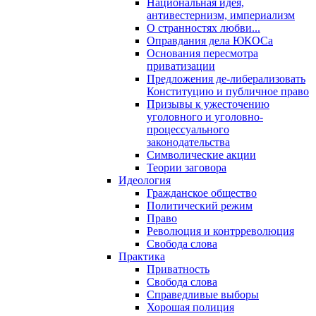
Национальная идея,
антивестернизм, империализм
О странностях любви...
Оправдания дела ЮКОСа
Основания пересмотра
приватизации
Предложения де-либерализовать
Конституцию и публичное право
Призывы к ужесточению
уголовного и уголовно-
процессуального
законодательства
Символические акции
Теории заговора
Идеология
Гражданское общество
Политический режим
Право
Революция и контрреволюция
Свобода слова
Практика
Приватность
Свобода слова
Справедливые выборы
Хорошая полиция