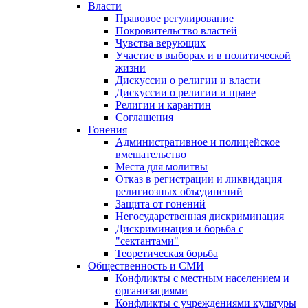
Власти
Правовое регулирование
Покровительство властей
Чувства верующих
Участие в выборах и в политической
жизни
Дискуссии о религии и власти
Дискуссии о религии и праве
Религии и карантин
Соглашения
Гонения
Административное и полицейское
вмешательство
Места для молитвы
Отказ в регистрации и ликвидация
религиозных объединений
Защита от гонений
Негосударственная дискриминация
Дискриминация и борьба с
"сектантами"
Теоретическая борьба
Общественность и СМИ
Конфликты с местным населением и
организациями
Конфликты с учреждениями культуры