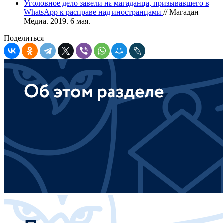
Уголовное дело завели на магаданца, призывавшего в
WhatsApp к расправе над иностранцами
// Магадан
Медиа. 2019. 6 мая.
Поделиться