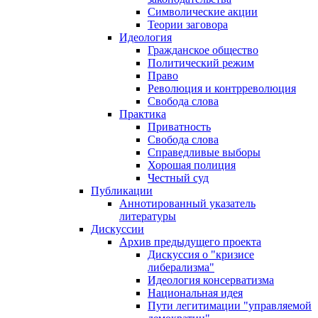
Символические акции
Теории заговора
Идеология
Гражданское общество
Политический режим
Право
Революция и контрреволюция
Свобода слова
Практика
Приватность
Свобода слова
Справедливые выборы
Хорошая полиция
Честный суд
Публикации
Аннотированный указатель
литературы
Дискуссии
Архив предыдущего проекта
Дискуссия о "кризисе
либерализма"
Идеология консерватизма
Национальная идея
Пути легитимации "управляемой