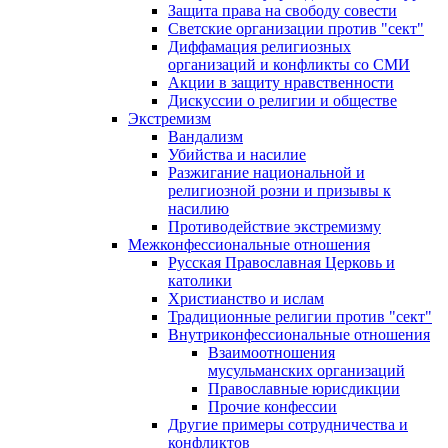
Защита права на свободу совести
Светские организации против "сект"
Диффамация религиозных
организаций и конфликты со СМИ
Акции в защиту нравственности
Дискуссии о религии и обществе
Экстремизм
Вандализм
Убийства и насилие
Разжигание национальной и
религиозной розни и призывы к
насилию
Противодействие экстремизму
Межконфессиональные отношения
Русская Православная Церковь и
католики
Христианство и ислам
Традиционные религии против "сект"
Внутриконфессиональные отношения
Взаимоотношения
мусульманских организаций
Православные юрисдикции
Прочие конфессии
Другие примеры сотрудничества и
конфликтов