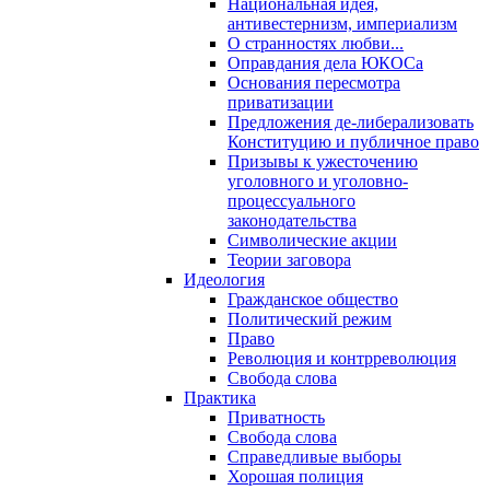
Национальная идея,
антивестернизм, империализм
О странностях любви...
Оправдания дела ЮКОСа
Основания пересмотра
приватизации
Предложения де-либерализовать
Конституцию и публичное право
Призывы к ужесточению
уголовного и уголовно-
процессуального
законодательства
Символические акции
Теории заговора
Идеология
Гражданское общество
Политический режим
Право
Революция и контрреволюция
Свобода слова
Практика
Приватность
Свобода слова
Справедливые выборы
Хорошая полиция