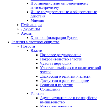
Противодействие неправомерному
антиэкстремизму
Иные государственные и общественные
действия
Мнения
Публикации
Документы
Архив
Хроники фильтрации Рунета
Религия в светском обществе
Новости
Власти
Правовое регулирование
Покровительство властей
Чувства верующих
Участие в выборах и в политической
жизни
Дискуссии о религии и власти
Дискуссии о религии и праве
Религии и карантин
Соглашения
Гонения
Административное и полицейское
вмешательство
Места для молитвы