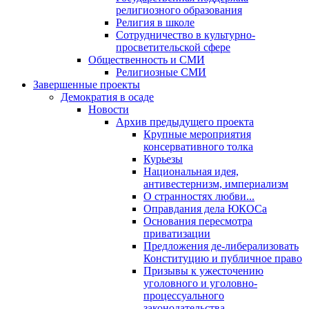
религиозного образования
Религия в школе
Сотрудничество в культурно-
просветительской сфере
Общественность и СМИ
Религиозные СМИ
Завершенные проекты
Демократия в осаде
Новости
Архив предыдущего проекта
Крупные мероприятия
консервативного толка
Курьезы
Национальная идея,
антивестернизм, империализм
О странностях любви...
Оправдания дела ЮКОСа
Основания пересмотра
приватизации
Предложения де-либерализовать
Конституцию и публичное право
Призывы к ужесточению
уголовного и уголовно-
процессуального
законодательства