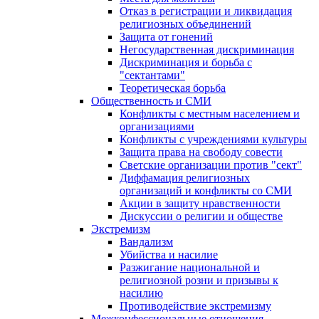
Отказ в регистрации и ликвидация
религиозных объединений
Защита от гонений
Негосударственная дискриминация
Дискриминация и борьба с
"сектантами"
Теоретическая борьба
Общественность и СМИ
Конфликты с местным населением и
организациями
Конфликты с учреждениями культуры
Защита права на свободу совести
Светские организации против "сект"
Диффамация религиозных
организаций и конфликты со СМИ
Акции в защиту нравственности
Дискуссии о религии и обществе
Экстремизм
Вандализм
Убийства и насилие
Разжигание национальной и
религиозной розни и призывы к
насилию
Противодействие экстремизму
Межконфессиональные отношения