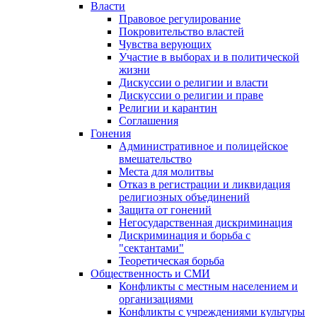
Власти
Правовое регулирование
Покровительство властей
Чувства верующих
Участие в выборах и в политической
жизни
Дискуссии о религии и власти
Дискуссии о религии и праве
Религии и карантин
Соглашения
Гонения
Административное и полицейское
вмешательство
Места для молитвы
Отказ в регистрации и ликвидация
религиозных объединений
Защита от гонений
Негосударственная дискриминация
Дискриминация и борьба с
"сектантами"
Теоретическая борьба
Общественность и СМИ
Конфликты с местным населением и
организациями
Конфликты с учреждениями культуры