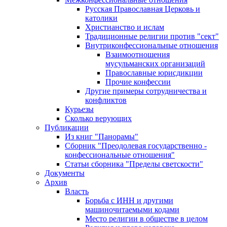
Русская Православная Церковь и
католики
Христианство и ислам
Традиционные религии против "сект"
Внутриконфессиональные отношения
Взаимоотношения
мусульманских организаций
Православные юрисдикции
Прочие конфессии
Другие примеры сотрудничества и
конфликтов
Курьезы
Сколько верующих
Публикации
Из книг "Панорамы"
Сборник "Преодолевая государственно -
конфессиональные отношения"
Статьи сборника "Пределы светскости"
Документы
Архив
Власть
Борьба с ИНН и другими
машиночитаемыми кодами
Место религии в обществе в целом