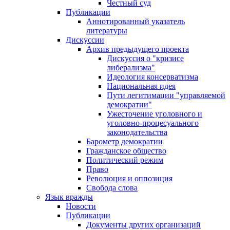
Честный суд
Публикации
Аннотированный указатель
литературы
Дискуссии
Архив предыдущего проекта
Дискуссия о "кризисе
либерализма"
Идеология консерватизма
Национальная идея
Пути легитимации "управляемой
демократии"
Ужесточение уголовного и
уголовно-процесуального
законодательства
Барометр демократии
Гражданское общество
Политический режим
Право
Революция и оппозиция
Свобода слова
Язык вражды
Новости
Публикации
Документы других организаций