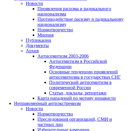
Новости
Проявления расизма и радикального
национализма
Противодействие расизму и радикальному
национализму
Нормотворчество
Мнения
Публикации
Документы
Архив
Антисемитизм 2003-2006
Антисемитизм в Российской
Федерации
Основные тенденции проявлений
антисемитизма в государствах СНГ
Политический антисемитизм в
современной России
Статьи, доклады, репортажи
Карта нападений по мотиву ненависти
Неправомерный антиэкстремизм
Новости
Нормотворчество
Преследования организаций, СМИ и
частных лиц
Избирательные кампании