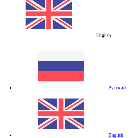
English
Русский
English