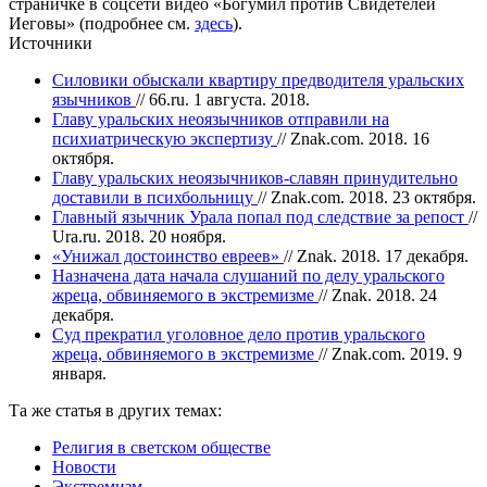
страничке в соцсети видео «Богумил против Свидетелей
Иеговы» (подробнее см.
здесь
).
Источники
Силовики обыскали квартиру предводителя уральских
язычников
// 66.ru. 1 августа. 2018.
Главу уральских неоязычников отправили на
психиатрическую экспертизу
// Znak.com. 2018. 16
октября.
Главу уральских неоязычников-славян принудительно
доставили в психбольницу
// Znak.com. 2018. 23 октября.
Главный язычник Урала попал под следствие за репост
//
Ura.ru. 2018. 20 ноября.
«Унижал достоинство евреев»
// Znak. 2018. 17 декабря.
Назначена дата начала слушаний по делу уральского
жреца, обвиняемого в экстремизме
// Znak. 2018. 24
декабря.
Суд прекратил уголовное дело против уральского
жреца, обвиняемого в экстремизме
// Znak.com. 2019. 9
января.
Та же статья в других темах:
Религия в светском обществе
Новости
Экстремизм