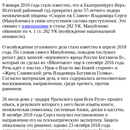
9 января 2019 года стало известно, что в Екатеринбурге Верх-
Исетский районный суд прекратил дело 57-летнего лидера
неоязыческой общины «Схорон еж Славен» Владимира Серги
(Мануйленко) в связи отсутствием состава преступления. Это
связано с
изменениями
в статье 282 УК. Мануйленко
обвиняли по ч. 1 ст. 282 УК (возбуждение национальной
ненависти).
О возбуждении уголовного дела стало известно в апреле 2018
года. По словам самого Мануйленко, поводом послужил
репост двух записей «верховного жреца России Богумила II»,
который он сделал во «ВКонтакте» еще в сентябре 2016 года.
Речь идёт о текстах «Урок о Власти яко Божей стороне» и
«Жрец Славянский: речь Владимира Богумила Голяка».
Согласно материалам дела, в них содержались антисемитские
высказывания, направленные, среди прочего, против
раввинов.
26 июля дома у «радаря Уральского края Всея Руси» прошел
обыск, в результате которого у него были изъяты книги,
неоязыческая символика, системные блоки, диски и кассеты.
В октябре 2018 года Серга получил постановление о
направлении его на психиатрическую экспертизу. Защита
обжаловала это решение, однако 23 октября 2018 года