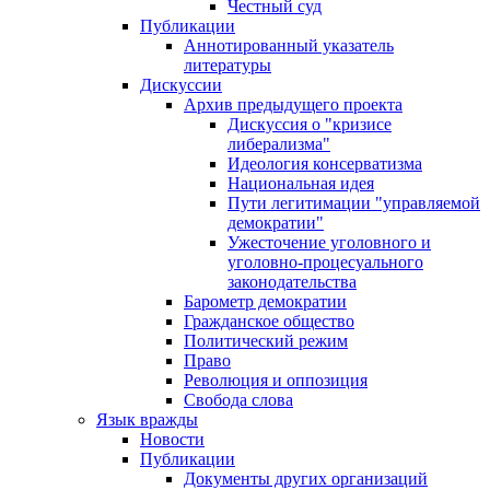
Честный суд
Публикации
Аннотированный указатель
литературы
Дискуссии
Архив предыдущего проекта
Дискуссия о "кризисе
либерализма"
Идеология консерватизма
Национальная идея
Пути легитимации "управляемой
демократии"
Ужесточение уголовного и
уголовно-процесуального
законодательства
Барометр демократии
Гражданское общество
Политический режим
Право
Революция и оппозиция
Свобода слова
Язык вражды
Новости
Публикации
Документы других организаций