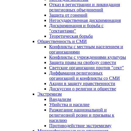
Отказ в регистрации и ликвидация
религиозных объединений
Защита от гонений
Негосударственная дискриминация
Дискриминация и борьба с
"сектантами"
Теоретическая борьба
Общественность и СМИ
Конфликты с местным населением и
организациями
Конфликты с учреждениями культуры
Защита права на свободу совести
Светские организации против "сект"
Диффамация религиозных
организаций и конфликты со СМИ
Акции в защиту нравственности
Дискуссии о религии и обществе
Экстремизм
Вандализм
Убийства и насилие
Разжигание национальной и
религиозной розни и призывы к
насилию
Противодействие экстремизму
Межконфессиональные отношения