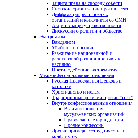
Защита права на свободу совести
Светские организации против "сект"
Диффамация религиозных
организаций и конфликты со СМИ
Акции в защиту нравственности
Дискуссии о религии и обществе
Экстремизм
Вандализм
Убийства и насилие
Разжигание национальной и
религиозной розни и призывы к
насилию
Противодействие экстремизму
Межконфессиональные отношения
Русская Православная Церковь и
католики
Христианство и ислам
Традиционные религии против "сект"
Внутриконфессиональные отношения
Взаимоотношения
мусульманских организаций
Православные юрисдикции
Прочие конфессии
Другие примеры сотрудничества и
конфликтов