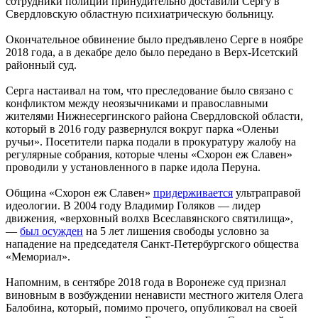
сотрудники полиции принудительно доставили Сергу в
Свердловскую областную психиатрическую больницу.
Окончательное обвинение было предъявлено Серге в ноябре
2018 года, а в декабре дело было передано в Верх-Исетский
районный суд.
Серга настаивал на том, что преследование было связано с
конфликтом между неоязычниками и православными
жителями Нижнесергинского района Свердловской области,
который в 2016 году развернулся вокруг парка «Оленьи
ручьи». Посетители парка подали в прокуратуру жалобу на
регулярные собрания, которые члены «Схорон еж Славен»
проводили у установленного в парке идола Перуна.
Община «Схорон еж Славен»
придерживается
ультраправой
идеологии. В 2004 году Владимир Голяков — лидер
движения, «верховный волхв Всеславянского святилища»,
—
был осужден
на 5 лет лишения свободы условно за
нападение на председателя Санкт-Петербургского общества
«Мемориал».
Напомним, в сентябре 2018 года в Воронеже суд признал
виновным в возбуждении ненависти местного жителя Олега
Балобина, который, помимо прочего, опубликовал на своей