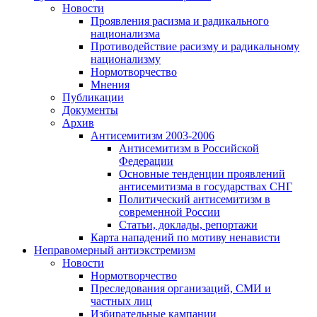
Новости
Проявления расизма и радикального
национализма
Противодействие расизму и радикальному
национализму
Нормотворчество
Мнения
Публикации
Документы
Архив
Антисемитизм 2003-2006
Антисемитизм в Российской
Федерации
Основные тенденции проявлений
антисемитизма в государствах СНГ
Политический антисемитизм в
современной России
Статьи, доклады, репортажи
Карта нападений по мотиву ненависти
Неправомерный антиэкстремизм
Новости
Нормотворчество
Преследования организаций, СМИ и
частных лиц
Избирательные кампании