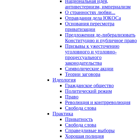
Национальная идея,
антивестернизм, империализм
О странностях любви...
Оправдания дела ЮКОСа
Основания пересмотра
приватизации
Предложения де-либерализовать
Конституцию и публичное право
Призывы к ужесточению
уголовного и уголовно-
процессуального
законодательства
Символические акции
Теории заговора
Идеология
Гражданское общество
Политический режим
Право
Революция и контрреволюция
Свобода слова
Практика
Приватность
Свобода слова
Справедливые выборы
Хорошая полиция