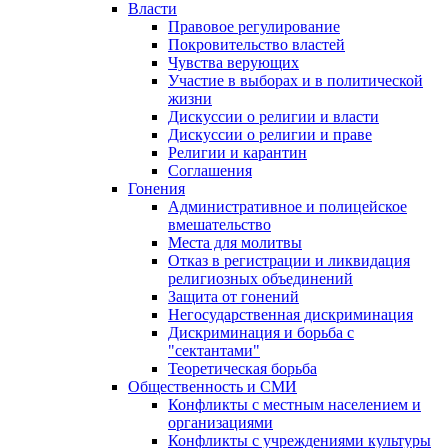
Власти
Правовое регулирование
Покровительство властей
Чувства верующих
Участие в выборах и в политической
жизни
Дискуссии о религии и власти
Дискуссии о религии и праве
Религии и карантин
Соглашения
Гонения
Административное и полицейское
вмешательство
Места для молитвы
Отказ в регистрации и ликвидация
религиозных объединений
Защита от гонений
Негосударственная дискриминация
Дискриминация и борьба с
"сектантами"
Теоретическая борьба
Общественность и СМИ
Конфликты с местным населением и
организациями
Конфликты с учреждениями культуры