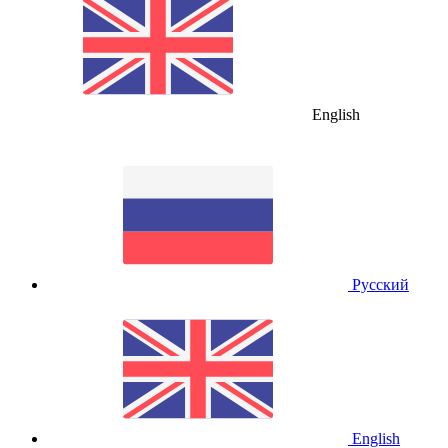
English
Русский
English