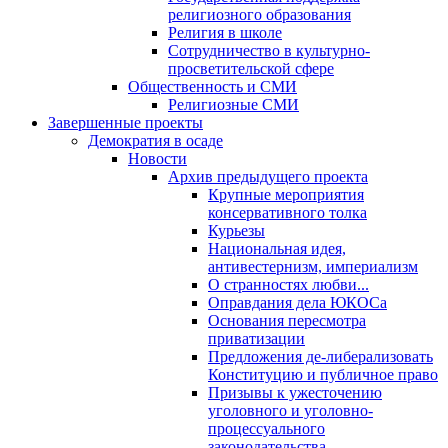
религиозного образования
Религия в школе
Сотрудничество в культурно-
просветительской сфере
Общественность и СМИ
Религиозные СМИ
Завершенные проекты
Демократия в осаде
Новости
Архив предыдущего проекта
Крупные мероприятия
консервативного толка
Курьезы
Национальная идея,
антивестернизм, империализм
О странностях любви...
Оправдания дела ЮКОСа
Основания пересмотра
приватизации
Предложения де-либерализовать
Конституцию и публичное право
Призывы к ужесточению
уголовного и уголовно-
процессуального
законодательства