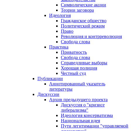
Символические акции
Теории заговора
Идеология
Гражданское общество
Политический режим
Право
Революция и контрреволюция
Свобода слова
Практика
Приватность
Свобода слова
Справедливые выборы
Хорошая полиция
Честный суд
Публикации
Аннотированный указатель
литературы
Дискуссии
Архив предыдущего проекта
Дискуссия о "кризисе
либерализма"
Идеология консерватизма
Национальная идея
Пути легитимации "управляемой