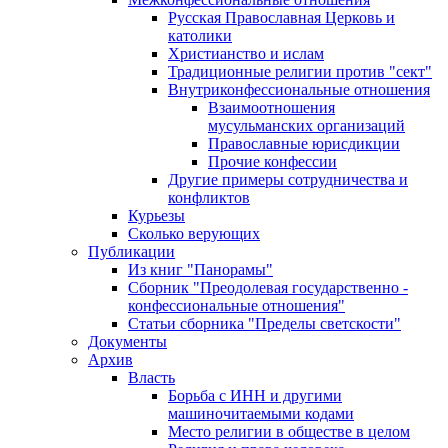
Русская Православная Церковь и
католики
Христианство и ислам
Традиционные религии против "сект"
Внутриконфессиональные отношения
Взаимоотношения
мусульманских организаций
Православные юрисдикции
Прочие конфессии
Другие примеры сотрудничества и
конфликтов
Курьезы
Сколько верующих
Публикации
Из книг "Панорамы"
Сборник "Преодолевая государственно -
конфессиональные отношения"
Статьи сборника "Пределы светскости"
Документы
Архив
Власть
Борьба с ИНН и другими
машиночитаемыми кодами
Место религии в обществе в целом