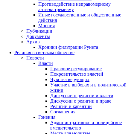
Противодействие неправомерному
антиэкстремизму
Иные государственные и общественные
действия
Мнения
Публикации
Документы
Архив
Хроники фильтрации Рунета
Религия в светском обществе
Новости
Власти
Правовое регулирование
Покровительство властей
Чувства верующих
Участие в выборах и в политической
жизни
Дискуссии о религии и власти
Дискуссии о религии и праве
Религии и карантин
Соглашения
Гонения
Административное и полицейское
вмешательство
Места для молитвы