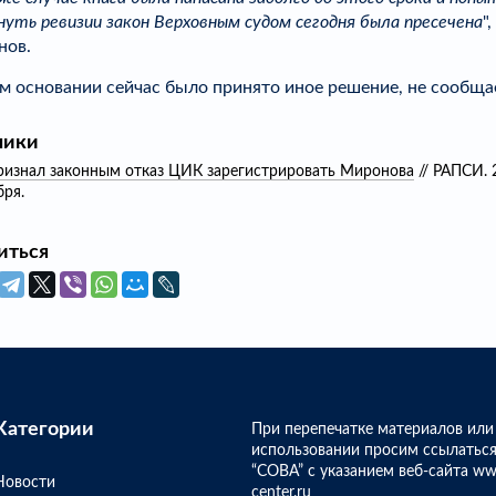
нуть ревизии закон Верховным судом сегодня была пресечена
"
нов.
м основании сейчас было принято иное решение, не сообща
ники
ризнал законным отказ ЦИК зарегистрировать Миронова
// РАПСИ. 
бря.
иться
Категории
При перепечатке материалов или
использовании просим ссылаться
“СОВА” с указанием веб-сайта ww
Новости
center.ru