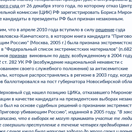
ного суда
от 26 декабря этого года, по которому отказ Цент
ельной комиссии (ЦИК) РФ зарегистрировать Бориса Мирон
е кандидаты в президенты РФ был признан незаконным.
м, что в апреле 2010 года вступило в силу
решение
суда
вловска-Камчатского, в котором книга кандидата "Пригово
им Россию" (Москва, 2005 г.) была признана экстремистск
 в "Федеральный список экстремистских материалов" (п.682
онов
признан
виновным по
делу
, возбужденному в 2004 год
. 2 ст. 282 УК РФ (возбуждение национальной ненависти с
ованием своего служебного положения) за антисемитские
лы, которые распространялись в регионе в 2003 году, когда
 баллотировался на пост губернатора Новосибирской обла
Верховный суд нашел позицию ЦИКа, отказавшего Миронову
ации в качестве кандидата на президентских выборах неза
каз был на основе судебных решений о признании экстремис
Приговор убивающим Россию", изданной в 2005 году. "
В зак
аписано, что в выборах не могут принимать участие те люди
 совершили преступление в течение четырех предвыборных л
же случае книга была написана задолго до этого срока и поп