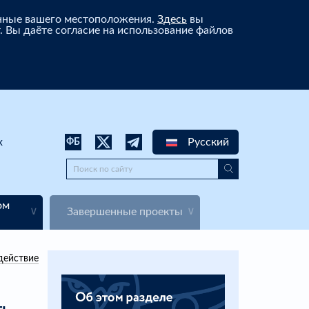
анные вашего местоположения.
Здесь
вы
. Вы даёте согласие на использование файлов
х
Русский
ФБ
ом
Завершенные проекты
действие