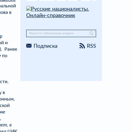
ральной
ова в
р
ой и
Подписка
RSS
). Ранее
у по
сти.
 в
конным,
тской
оне
,
ет, в
ытка ЦИК