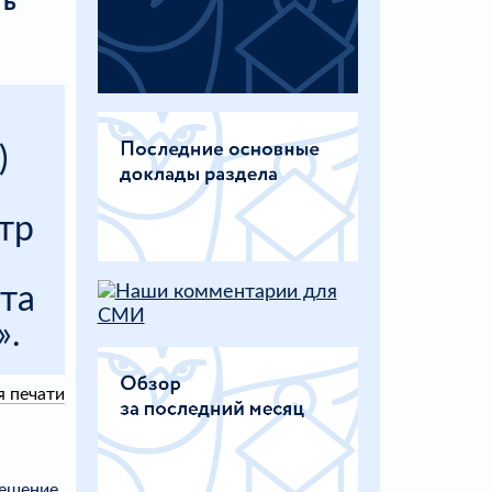
ть
)
тр
та
».
я печати
ешение