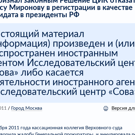
ризнал законным Решение ЦИК отказа
су Миронову в регистрации в качестве
идата в президенты РФ
стоящий материал
нформация) произведен и (или
спространен иностранным
ентом Исследовательский цен
ова» либо касается
ятельности иностранного аген
следовательский центр «Сова
Версия дл
011
/
Город Москва
бря 2011 года кассационная коллегия Верховного суда
ворила жалобу Генеральной прокуратуры, и аннулировала
р