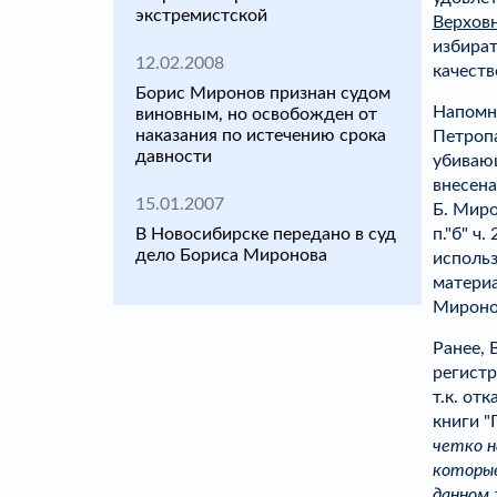
экстремистской
Верхов
избират
12.02.2008
качеств
Борис Миронов признан судом
Напомни
виновным, но освобожден от
наказания по истечению срока
Петропа
давности
убивающ
внесена
15.01.2007
Б. Мир
п."б" ч
В Новосибирске передано в суд
дело Бориса Миронова
использ
материа
Миронов
Ранее, 
регистр
т.к. от
книги "
четко н
которые
данном 