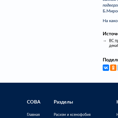
подверг
Б.Миро
На како
Источ
ВС п
дека
Подел
СОВА
Разделы
Главная
Расизм и ксенофобия