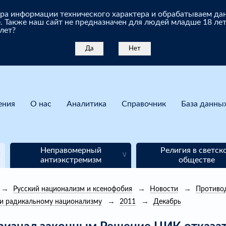
бора информации технического характера и обрабатываем д
. Также наш сайт не предназначен для людей младше 18 лет
 лет?
Да
Нет
ения
О нас
Аналитика
Справочник
База данны
Неправомерный
Религия в светск
антиэкстремизм
обществе
Русский национализм и ксенофобия
Новости
Противо
 и радикальному национализму
2011
Декабрь