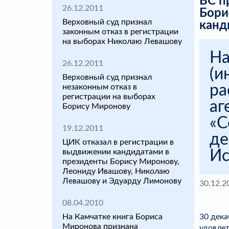
ВС п
26.12.2011
Бори
Верховный суд признал
канд
законным отказ в регистрации
на выборах Николаю Левашову
На
26.12.2011
(и
Верховный суд признал
ра
незаконным отказ в
регистрации на выборах
аг
Борису Миронову
«С
19.12.2011
де
ЦИК отказал в регистрации в
выдвижении кандидатами в
Ис
президенты Борису Миронову,
Леониду Ивашову, Николаю
Левашову и Эдуарду Лимонову
30.12.2
08.04.2010
30 дека
На Камчатке книга Бориса
Миронова признана
удовлет