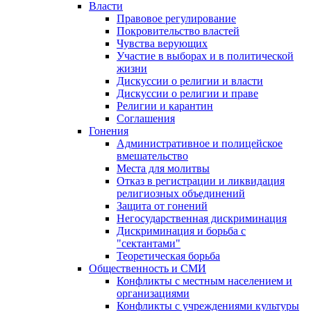
Власти
Правовое регулирование
Покровительство властей
Чувства верующих
Участие в выборах и в политической
жизни
Дискуссии о религии и власти
Дискуссии о религии и праве
Религии и карантин
Соглашения
Гонения
Административное и полицейское
вмешательство
Места для молитвы
Отказ в регистрации и ликвидация
религиозных объединений
Защита от гонений
Негосударственная дискриминация
Дискриминация и борьба с
"сектантами"
Теоретическая борьба
Общественность и СМИ
Конфликты с местным населением и
организациями
Конфликты с учреждениями культуры