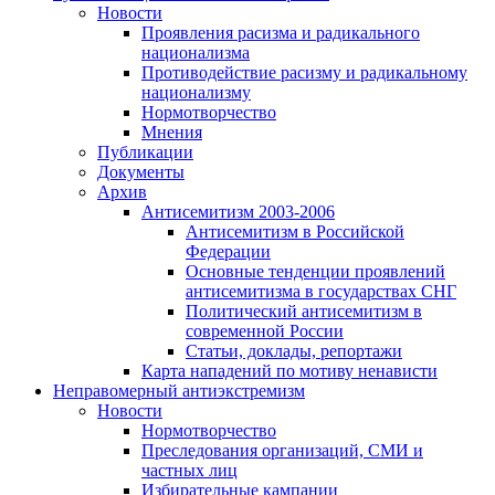
Новости
Проявления расизма и радикального
национализма
Противодействие расизму и радикальному
национализму
Нормотворчество
Мнения
Публикации
Документы
Архив
Антисемитизм 2003-2006
Антисемитизм в Российской
Федерации
Основные тенденции проявлений
антисемитизма в государствах СНГ
Политический антисемитизм в
современной России
Статьи, доклады, репортажи
Карта нападений по мотиву ненависти
Неправомерный антиэкстремизм
Новости
Нормотворчество
Преследования организаций, СМИ и
частных лиц
Избирательные кампании