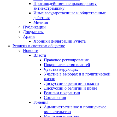
Противодействие неправомерному
антиэкстремизму
Иные государственные и общественные
действия
Мнения
Публикации
Документы
Архив
Хроники фильтрации Рунета
Религия в светском обществе
Новости
Власти
Правовое регулирование
Покровительство властей
Чувства верующих
Участие в выборах и в политической
жизни
Дискуссии о религии и власти
Дискуссии о религии и праве
Религии и карантин
Соглашения
Гонения
Административное и полицейское
вмешательство
Места для молитвы