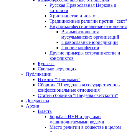
Русская Православная Церковь и
католики
Христианство и ислам
Традиционные религии против "сект"
Внутриконфессиональные отношения
Взаимоотношения
мусульманских организаций
Православные юрисдикции
Прочие конфессии
Другие примеры сотрудничества и
конфликтов
Курьезы
Сколько верующих
Публикации
Из книг "Панорамы"
Сборник "Преодолевая государственно -
конфессиональные отношения"
Статьи сборника "Пределы светскости"
Документы
Архив
Власть
Борьба с ИНН и другими
машиночитаемыми кодами
Место религии в обществе в целом