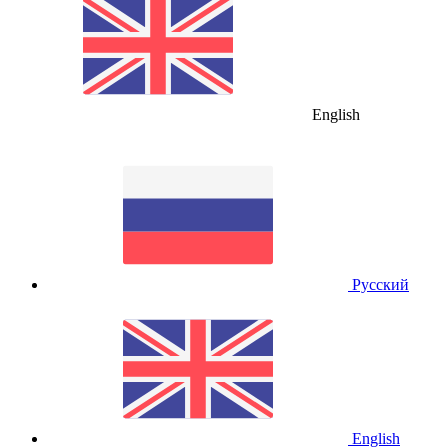
English
Русский
English