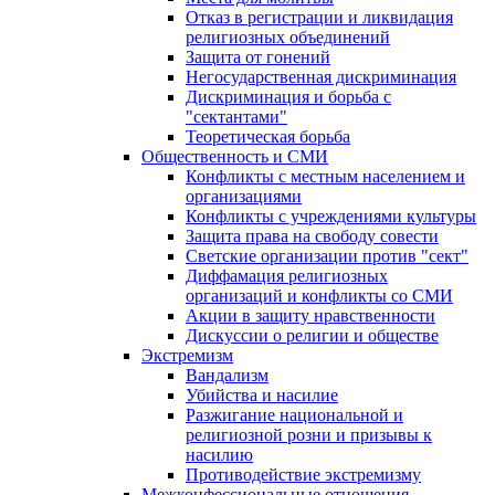
Отказ в регистрации и ликвидация
религиозных объединений
Защита от гонений
Негосударственная дискриминация
Дискриминация и борьба с
"сектантами"
Теоретическая борьба
Общественность и СМИ
Конфликты с местным населением и
организациями
Конфликты с учреждениями культуры
Защита права на свободу совести
Светские организации против "сект"
Диффамация религиозных
организаций и конфликты со СМИ
Акции в защиту нравственности
Дискуссии о религии и обществе
Экстремизм
Вандализм
Убийства и насилие
Разжигание национальной и
религиозной розни и призывы к
насилию
Противодействие экстремизму
Межконфессиональные отношения