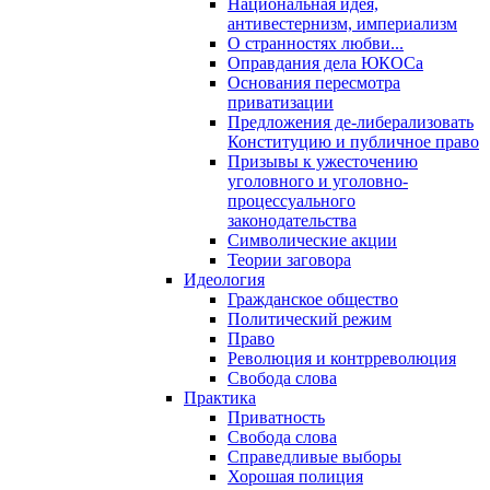
Национальная идея,
антивестернизм, империализм
О странностях любви...
Оправдания дела ЮКОСа
Основания пересмотра
приватизации
Предложения де-либерализовать
Конституцию и публичное право
Призывы к ужесточению
уголовного и уголовно-
процессуального
законодательства
Символические акции
Теории заговора
Идеология
Гражданское общество
Политический режим
Право
Революция и контрреволюция
Свобода слова
Практика
Приватность
Свобода слова
Справедливые выборы
Хорошая полиция