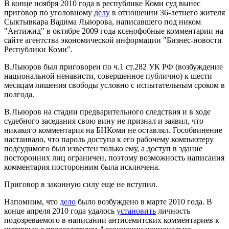
В конце ноября 2010 года в республике Коми суд вынес
приговор по уголовному
делу
в отношении 36-летнего жителя
Сыктывкара Вадима Лыюрова, написавшего под ником
"Антижид" в октябре 2009 года ксенофобные комментарии на
сайте агентства экономической информации "Бизнес-новости
Республики Коми".
В.Лыюров был приговорен по ч.1 ст.282 УК РФ (возбуждение
национальной ненависти, совершенное публично) к шести
месяцам лишения свободы условно с испытательным сроком в
полгода.
В.Лыюров на стадии предварительного следствия и в ходе
судебного заседания свою вину не признал и заявил, что
никакого комментария на БНКоми не оставлял. Гособвинение
настаивало, что пароль доступа к его рабочему компьютеру
подсудимого был известен только ему, а доступ в здание
посторонних лиц ограничен, поэтому возможность написания
комментария посторонним была исключена.
Приговор в законную силу еще не вступил.
Напомним, что
дело
было возбуждено в марте 2010 года. В
конце апреля 2010 года удалось
установить
личность
подозреваемого в написании антисемитских комментариев к