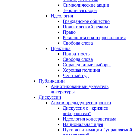
Символические акции
Теории заговора
Идеология
Гражданское общество
Политический режим
Право
Революция и контрреволюция
Свобода слова
Практика
Приватность
Свобода слова
Справедливые выборы
Хорошая полиция
Честный суд
Публикации
Аннотированный указатель
литературы
Дискуссии
Архив предыдущего проекта
Дискуссия о "кризисе
либерализма"
Идеология консерватизма
Национальная идея
Пути легитимации "управляемой