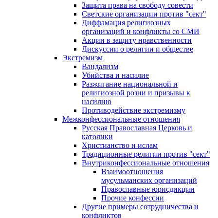
Защита права на свободу совести
Светские организации против "сект"
Диффамация религиозных
организаций и конфликты со СМИ
Акции в защиту нравственности
Дискуссии о религии и обществе
Экстремизм
Вандализм
Убийства и насилие
Разжигание национальной и
религиозной розни и призывы к
насилию
Противодействие экстремизму
Межконфессиональные отношения
Русская Православная Церковь и
католики
Христианство и ислам
Традиционные религии против "сект"
Внутриконфессиональные отношения
Взаимоотношения
мусульманских организаций
Православные юрисдикции
Прочие конфессии
Другие примеры сотрудничества и
конфликтов