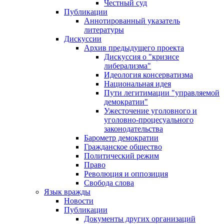
Честный суд
Публикации
Аннотированный указатель
литературы
Дискуссии
Архив предыдущего проекта
Дискуссия о "кризисе
либерализма"
Идеология консерватизма
Национальная идея
Пути легитимации "управляемой
демократии"
Ужесточение уголовного и
уголовно-процесуального
законодательства
Барометр демократии
Гражданское общество
Политический режим
Право
Революция и оппозиция
Свобода слова
Язык вражды
Новости
Публикации
Документы других организаций