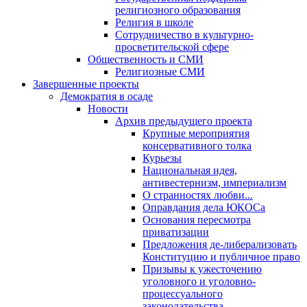
религиозного образования
Религия в школе
Сотрудничество в культурно-
просветительской сфере
Общественность и СМИ
Религиозные СМИ
Завершенные проекты
Демократия в осаде
Новости
Архив предыдущего проекта
Крупные мероприятия
консервативного толка
Курьезы
Национальная идея,
антивестернизм, империализм
О странностях любви...
Оправдания дела ЮКОСа
Основания пересмотра
приватизации
Предложения де-либерализовать
Конституцию и публичное право
Призывы к ужесточению
уголовного и уголовно-
процессуального
законодательства