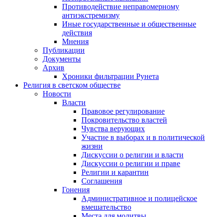
Противодействие неправомерному
антиэкстремизму
Иные государственные и общественные
действия
Мнения
Публикации
Документы
Архив
Хроники фильтрации Рунета
Религия в светском обществе
Новости
Власти
Правовое регулирование
Покровительство властей
Чувства верующих
Участие в выборах и в политической
жизни
Дискуссии о религии и власти
Дискуссии о религии и праве
Религии и карантин
Соглашения
Гонения
Административное и полицейское
вмешательство
Места для молитвы