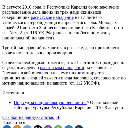
В августе 2010 года, в Республике Карелия было закончено
расследование дела двоих из трех наци-скинхедов,
совершивших
расистское нападение
на 17-летнего
этнического азербайджанца в апреле этого года. Молодых
людей: 21-летнего З. и несовершеннолетнего К. обвиняют по
п. «б» ч. 2 ст. 116 УК РФ (нанесение побоев по мотиву
национальной ненависти).
Третий нападавший находится в розыске, дело против него
выделено в отдельное производство.
Отдельно необходимо отметить, что 21-летний З. проходит по
еще одному делу о
расистском нападении
на человека с
"неславянской внешностью", ему инкриминируется
причинение средней тяжести вреда здоровью, совершенное по
мотиву национальной ненависти (ст. 112 УК РФ).
Источники
Под суд за национальную ненависть
// Официальный
сайт прокуратуры Республики Карелия. 2010. 9 августа.
Ссылки на данную статью
[4]
Поделиться