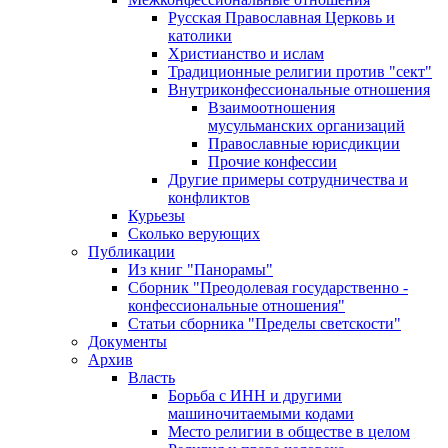
Русская Православная Церковь и
католики
Христианство и ислам
Традиционные религии против "сект"
Внутриконфессиональные отношения
Взаимоотношения
мусульманских организаций
Православные юрисдикции
Прочие конфессии
Другие примеры сотрудничества и
конфликтов
Курьезы
Сколько верующих
Публикации
Из книг "Панорамы"
Сборник "Преодолевая государственно -
конфессиональные отношения"
Статьи сборника "Пределы светскости"
Документы
Архив
Власть
Борьба с ИНН и другими
машиночитаемыми кодами
Место религии в обществе в целом