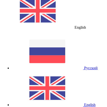
English
Русский
English