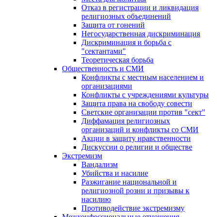
Отказ в регистрации и ликвидация
религиозных объединений
Защита от гонений
Негосударственная дискриминация
Дискриминация и борьба с
"сектантами"
Теоретическая борьба
Общественность и СМИ
Конфликты с местным населением и
организациями
Конфликты с учреждениями культуры
Защита права на свободу совести
Светские организации против "сект"
Диффамация религиозных
организаций и конфликты со СМИ
Акции в защиту нравственности
Дискуссии о религии и обществе
Экстремизм
Вандализм
Убийства и насилие
Разжигание национальной и
религиозной розни и призывы к
насилию
Противодействие экстремизму
Межконфессиональные отношения