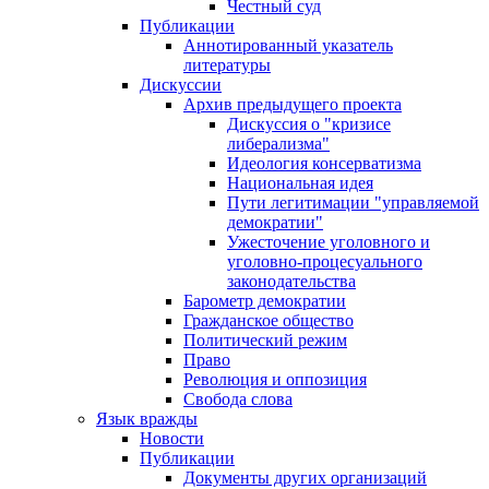
Честный суд
Публикации
Аннотированный указатель
литературы
Дискуссии
Архив предыдущего проекта
Дискуссия о "кризисе
либерализма"
Идеология консерватизма
Национальная идея
Пути легитимации "управляемой
демократии"
Ужесточение уголовного и
уголовно-процесуального
законодательства
Барометр демократии
Гражданское общество
Политический режим
Право
Революция и оппозиция
Свобода слова
Язык вражды
Новости
Публикации
Документы других организаций