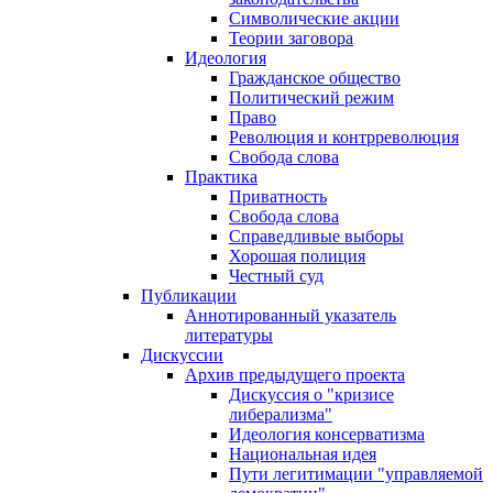
Символические акции
Теории заговора
Идеология
Гражданское общество
Политический режим
Право
Революция и контрреволюция
Свобода слова
Практика
Приватность
Свобода слова
Справедливые выборы
Хорошая полиция
Честный суд
Публикации
Аннотированный указатель
литературы
Дискуссии
Архив предыдущего проекта
Дискуссия о "кризисе
либерализма"
Идеология консерватизма
Национальная идея
Пути легитимации "управляемой