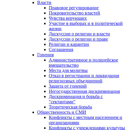
Власти
Правовое регулирование
Покровительство властей
Чувства верующих
Участие в выборах и в политической
жизни
Дискуссии о религии и власти
Дискуссии о религии и праве
Религии и карантин
Соглашения
Гонения
Административное и полицейское
вмешательство
Места для молитвы
Отказ в регистрации и ликвидация
религиозных объединений
Защита от гонений
Негосударственная дискриминация
Дискриминация и борьба с
"сектантами"
Теоретическая борьба
Общественность и СМИ
Конфликты с местным населением и
организациями
Конфликты с учреждениями культуры