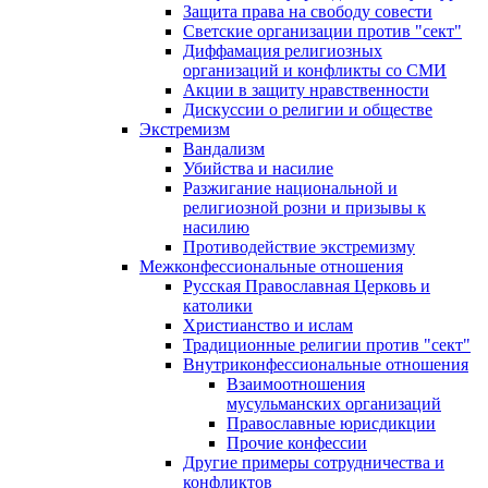
Защита права на свободу совести
Светские организации против "сект"
Диффамация религиозных
организаций и конфликты со СМИ
Акции в защиту нравственности
Дискуссии о религии и обществе
Экстремизм
Вандализм
Убийства и насилие
Разжигание национальной и
религиозной розни и призывы к
насилию
Противодействие экстремизму
Межконфессиональные отношения
Русская Православная Церковь и
католики
Христианство и ислам
Традиционные религии против "сект"
Внутриконфессиональные отношения
Взаимоотношения
мусульманских организаций
Православные юрисдикции
Прочие конфессии
Другие примеры сотрудничества и
конфликтов