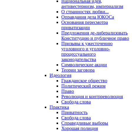
Национальная идея,
антивестернизм, империализм
О странностях любви...
Оправдания дела ЮКОСа
Основания пересмотра
приватизации
Предложения де-либерализовать
Конституцию и публичное право
Призывы к ужесточению
уголовного и уголовно-
процессуального
законодательства
Символические акции
Теории заговора
Идеология
Гражданское общество
Политический режим
Право
Революция и контрреволюция
Свобода слова
Практика
Приватность
Свобода слова
Справедливые выборы
Хорошая полиция