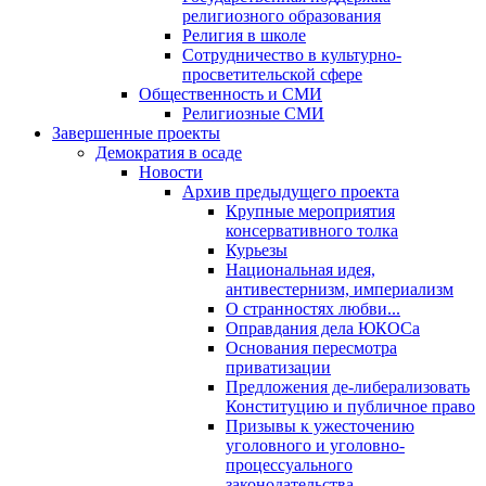
религиозного образования
Религия в школе
Сотрудничество в культурно-
просветительской сфере
Общественность и СМИ
Религиозные СМИ
Завершенные проекты
Демократия в осаде
Новости
Архив предыдущего проекта
Крупные мероприятия
консервативного толка
Курьезы
Национальная идея,
антивестернизм, империализм
О странностях любви...
Оправдания дела ЮКОСа
Основания пересмотра
приватизации
Предложения де-либерализовать
Конституцию и публичное право
Призывы к ужесточению
уголовного и уголовно-
процессуального
законодательства