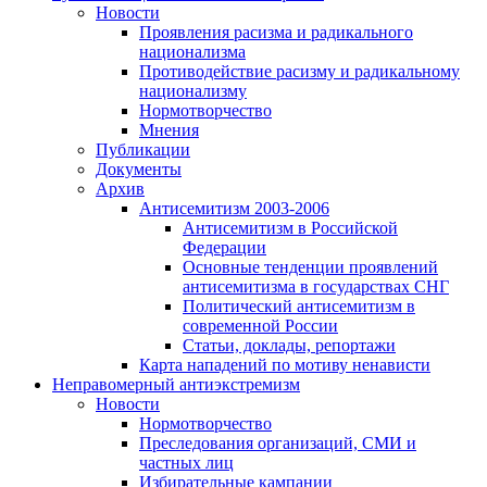
Новости
Проявления расизма и радикального
национализма
Противодействие расизму и радикальному
национализму
Нормотворчество
Мнения
Публикации
Документы
Архив
Антисемитизм 2003-2006
Антисемитизм в Российской
Федерации
Основные тенденции проявлений
антисемитизма в государствах СНГ
Политический антисемитизм в
современной России
Статьи, доклады, репортажи
Карта нападений по мотиву ненависти
Неправомерный антиэкстремизм
Новости
Нормотворчество
Преследования организаций, СМИ и
частных лиц
Избирательные кампании