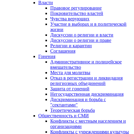
Власти
Правовое регулирование
Покровительство властей
Чувства верующих
Участие в выборах и в политической
жизни
Дискуссии о религии и власти
Дискуссии о религии и праве
Религии и карантин
Соглашения
Гонения
Административное и полицейское
вмешательство
Места для молитвы
Отказ в регистрации и ликвидация
религиозных объединений
Защита от гонений
Негосударственная дискриминация
Дискриминация и борьба с
"сектантами"
Теоретическая борьба
Общественность и СМИ
Конфликты с местным населением и
организациями
Конфликты с учреждениями культуры