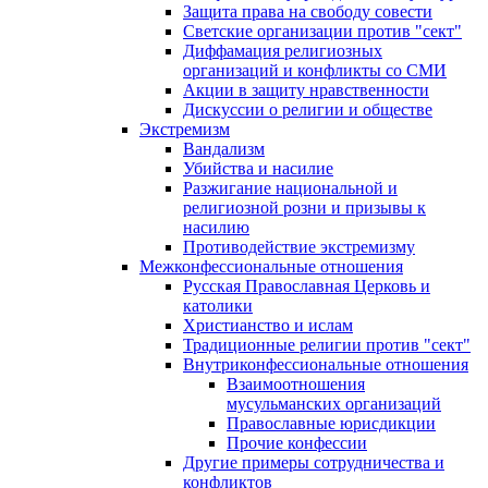
Защита права на свободу совести
Светские организации против "сект"
Диффамация религиозных
организаций и конфликты со СМИ
Акции в защиту нравственности
Дискуссии о религии и обществе
Экстремизм
Вандализм
Убийства и насилие
Разжигание национальной и
религиозной розни и призывы к
насилию
Противодействие экстремизму
Межконфессиональные отношения
Русская Православная Церковь и
католики
Христианство и ислам
Традиционные религии против "сект"
Внутриконфессиональные отношения
Взаимоотношения
мусульманских организаций
Православные юрисдикции
Прочие конфессии
Другие примеры сотрудничества и
конфликтов