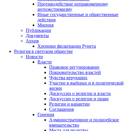
Противодействие неправомерному
антиэкстремизму
Иные государственные и общественные
действия
Мнения
Публикации
Документы
Архив
Хроники фильтрации Рунета
Религия в светском обществе
Новости
Власти
Правовое регулирование
Покровительство властей
Чувства верующих
Участие в выборах и в политической
жизни
Дискуссии о религии и власти
Дискуссии о религии и праве
Религии и карантин
Соглашения
Гонения
Административное и полицейское
вмешательство
Места для молитвы