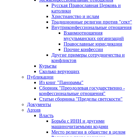
Русская Православная Церковь и
католики
Христианство и ислам
Традиционные религии против "сект"
Внутриконфессиональные отношения
Взаимоотношения
мусульманских организаций
Православные юрисдикции
Прочие конфессии
Другие примеры сотрудничества и
конфликтов
Курьезы
Сколько верующих
Публикации
Из книг "Панорамы"
Сборник "Преодолевая государственно -
конфессиональные отношения"
Статьи сборника "Пределы светскости"
Документы
Архив
Власть
Борьба с ИНН и другими
машиночитаемыми кодами
Место религии в обществе в целом