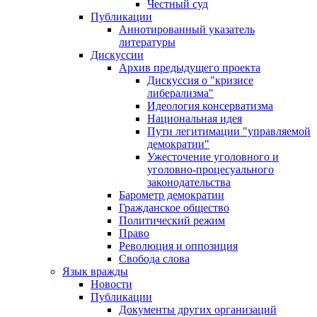
Честный суд
Публикации
Аннотированный указатель
литературы
Дискуссии
Архив предыдущего проекта
Дискуссия о "кризисе
либерализма"
Идеология консерватизма
Национальная идея
Пути легитимации "управляемой
демократии"
Ужесточение уголовного и
уголовно-процесуального
законодательства
Барометр демократии
Гражданское общество
Политический режим
Право
Революция и оппозиция
Свобода слова
Язык вражды
Новости
Публикации
Документы других организаций