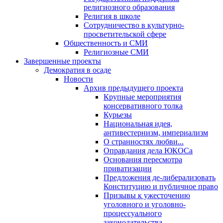
религиозного образования
Религия в школе
Сотрудничество в культурно-
просветительской сфере
Общественность и СМИ
Религиозные СМИ
Завершенные проекты
Демократия в осаде
Новости
Архив предыдущего проекта
Крупные мероприятия
консервативного толка
Курьезы
Национальная идея,
антивестернизм, империализм
О странностях любви...
Оправдания дела ЮКОСа
Основания пересмотра
приватизации
Предложения де-либерализовать
Конституцию и публичное право
Призывы к ужесточению
уголовного и уголовно-
процессуального
законодательства