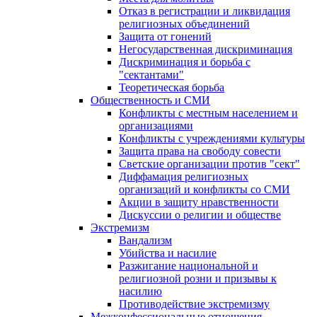
Отказ в регистрации и ликвидация
религиозных объединений
Защита от гонений
Негосударственная дискриминация
Дискриминация и борьба с
"сектантами"
Теоретическая борьба
Общественность и СМИ
Конфликты с местным населением и
организациями
Конфликты с учреждениями культуры
Защита права на свободу совести
Светские организации против "сект"
Диффамация религиозных
организаций и конфликты со СМИ
Акции в защиту нравственности
Дискуссии о религии и обществе
Экстремизм
Вандализм
Убийства и насилие
Разжигание национальной и
религиозной розни и призывы к
насилию
Противодействие экстремизму
Межконфессиональные отношения