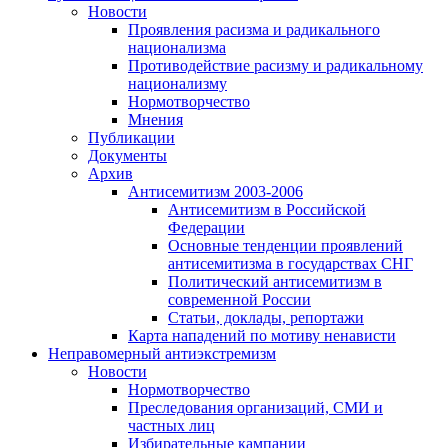
Новости
Проявления расизма и радикального
национализма
Противодействие расизму и радикальному
национализму
Нормотворчество
Мнения
Публикации
Документы
Архив
Антисемитизм 2003-2006
Антисемитизм в Российской
Федерации
Основные тенденции проявлений
антисемитизма в государствах СНГ
Политический антисемитизм в
современной России
Статьи, доклады, репортажи
Карта нападений по мотиву ненависти
Неправомерный антиэкстремизм
Новости
Нормотворчество
Преследования организаций, СМИ и
частных лиц
Избирательные кампании