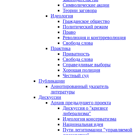
Символические акции
Теории заговора
Идеология
Гражданское общество
Политический режим
Право
Революция и контрреволюция
Свобода слова
Практика
Приватность
Свобода слова
Справедливые выборы
Хорошая полиция
Честный суд
Публикации
Аннотированный указатель
литературы
Дискуссии
Архив предыдущего проекта
Дискуссия о "кризисе
либерализма"
Идеология консерватизма
Национальная идея
Пути легитимации "управляемой