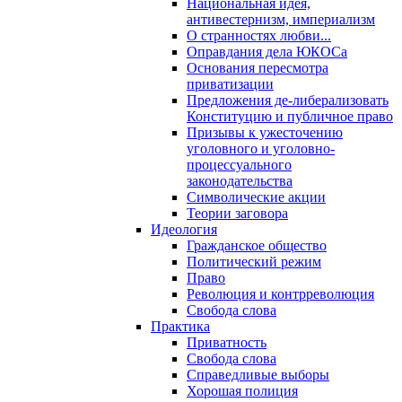
Национальная идея,
антивестернизм, империализм
О странностях любви...
Оправдания дела ЮКОСа
Основания пересмотра
приватизации
Предложения де-либерализовать
Конституцию и публичное право
Призывы к ужесточению
уголовного и уголовно-
процессуального
законодательства
Символические акции
Теории заговора
Идеология
Гражданское общество
Политический режим
Право
Революция и контрреволюция
Свобода слова
Практика
Приватность
Свобода слова
Справедливые выборы
Хорошая полиция