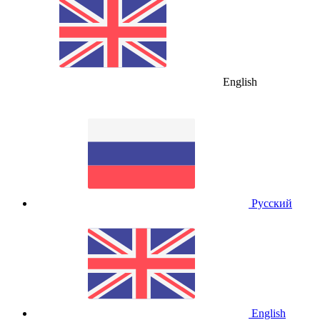
English
Русский
English