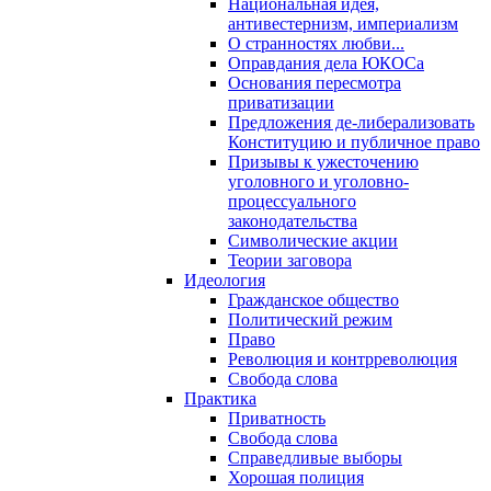
Национальная идея,
антивестернизм, империализм
О странностях любви...
Оправдания дела ЮКОСа
Основания пересмотра
приватизации
Предложения де-либерализовать
Конституцию и публичное право
Призывы к ужесточению
уголовного и уголовно-
процессуального
законодательства
Символические акции
Теории заговора
Идеология
Гражданское общество
Политический режим
Право
Революция и контрреволюция
Свобода слова
Практика
Приватность
Свобода слова
Справедливые выборы
Хорошая полиция