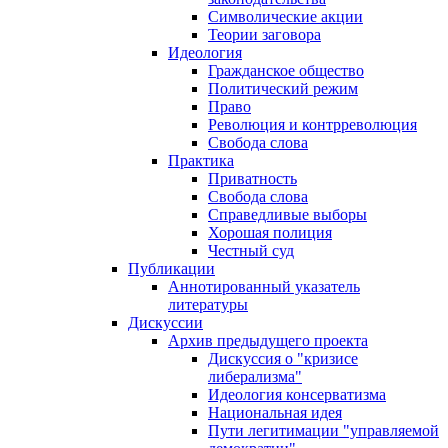
Символические акции
Теории заговора
Идеология
Гражданское общество
Политический режим
Право
Революция и контрреволюция
Свобода слова
Практика
Приватность
Свобода слова
Справедливые выборы
Хорошая полиция
Честный суд
Публикации
Аннотированный указатель
литературы
Дискуссии
Архив предыдущего проекта
Дискуссия о "кризисе
либерализма"
Идеология консерватизма
Национальная идея
Пути легитимации "управляемой