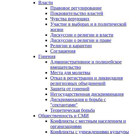
Власти
Правовое регулирование
Покровительство властей
Чувства верующих
Участие в выборах и в политической
жизни
Дискуссии о религии и власти
Дискуссии о религии и праве
Религии и карантин
Соглашения
Гонения
Административное и полицейское
вмешательство
Места для молитвы
Отказ в регистрации и ликвидация
религиозных объединений
Защита от гонений
Негосударственная дискриминация
Дискриминация и борьба с
"сектантами"
Теоретическая борьба
Общественность и СМИ
Конфликты с местным населением и
организациями
Конфликты с учреждениями культуры