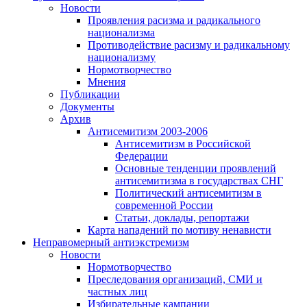
Новости
Проявления расизма и радикального
национализма
Противодействие расизму и радикальному
национализму
Нормотворчество
Мнения
Публикации
Документы
Архив
Антисемитизм 2003-2006
Антисемитизм в Российской
Федерации
Основные тенденции проявлений
антисемитизма в государствах СНГ
Политический антисемитизм в
современной России
Статьи, доклады, репортажи
Карта нападений по мотиву ненависти
Неправомерный антиэкстремизм
Новости
Нормотворчество
Преследования организаций, СМИ и
частных лиц
Избирательные кампании