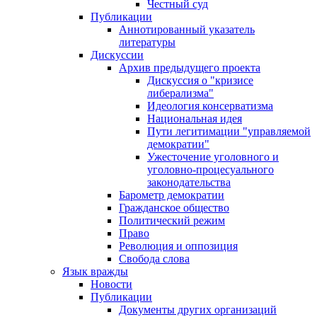
Честный суд
Публикации
Аннотированный указатель
литературы
Дискуссии
Архив предыдущего проекта
Дискуссия о "кризисе
либерализма"
Идеология консерватизма
Национальная идея
Пути легитимации "управляемой
демократии"
Ужесточение уголовного и
уголовно-процесуального
законодательства
Барометр демократии
Гражданское общество
Политический режим
Право
Революция и оппозиция
Свобода слова
Язык вражды
Новости
Публикации
Документы других организаций