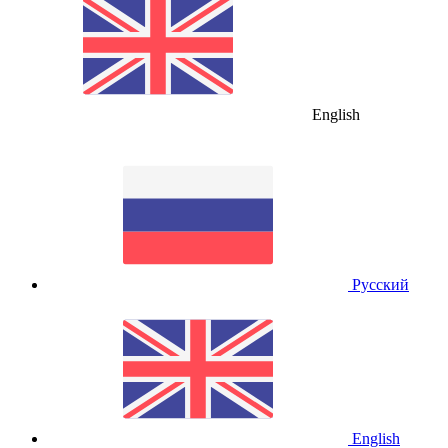
English
Русский
English