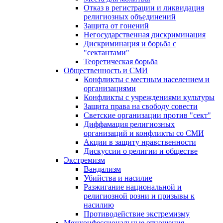
Отказ в регистрации и ликвидация
религиозных объединений
Защита от гонений
Негосударственная дискриминация
Дискриминация и борьба с
"сектантами"
Теоретическая борьба
Общественность и СМИ
Конфликты с местным населением и
организациями
Конфликты с учреждениями культуры
Защита права на свободу совести
Светские организации против "сект"
Диффамация религиозных
организаций и конфликты со СМИ
Акции в защиту нравственности
Дискуссии о религии и обществе
Экстремизм
Вандализм
Убийства и насилие
Разжигание национальной и
религиозной розни и призывы к
насилию
Противодействие экстремизму
Межконфессиональные отношения