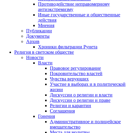
Противодействие неправомерному
антиэкстремизму
Иные государственные и общественные
действия
Мнения
Публикации
Документы
Архив
Хроники фильтрации Рунета
Религия в светском обществе
Новости
Власти
Правовое регулирование
Покровительство властей
Чувства верующих
Участие в выборах и в политической
жизни
Дискуссии о религии и власти
Дискуссии о религии и праве
Религии и карантин
Соглашения
Гонения
Административное и полицейское
вмешательство
Места для молитвы