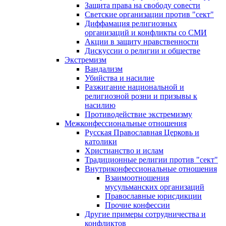
Защита права на свободу совести
Светские организации против "сект"
Диффамация религиозных
организаций и конфликты со СМИ
Акции в защиту нравственности
Дискуссии о религии и обществе
Экстремизм
Вандализм
Убийства и насилие
Разжигание национальной и
религиозной розни и призывы к
насилию
Противодействие экстремизму
Межконфессиональные отношения
Русская Православная Церковь и
католики
Христианство и ислам
Традиционные религии против "сект"
Внутриконфессиональные отношения
Взаимоотношения
мусульманских организаций
Православные юрисдикции
Прочие конфессии
Другие примеры сотрудничества и
конфликтов