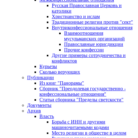
Русская Православная Церковь и
католики
Христианство и ислам
Традиционные религии против "сект"
Внутриконфессиональные отношения
Взаимоотношения
мусульманских организаций
Православные юрисдикции
Прочие конфессии
Другие примеры сотрудничества и
конфликтов
Курьезы
Сколько верующих
Публикации
Из книг "Панорамы"
Сборник "Преодолевая государственно -
конфессиональные отношения"
Статьи сборника "Пределы светскости"
Документы
Архив
Власть
Борьба с ИНН и другими
машиночитаемыми кодами
Место религии в обществе в целом