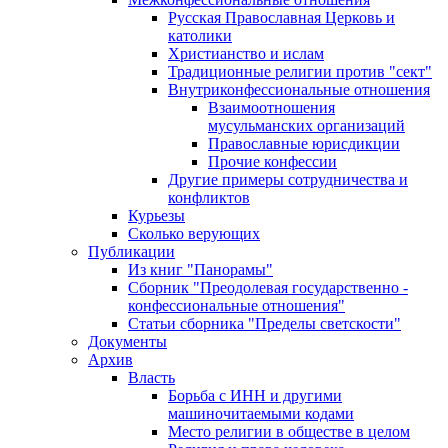
Русская Православная Церковь и
католики
Христианство и ислам
Традиционные религии против "сект"
Внутриконфессиональные отношения
Взаимоотношения
мусульманских организаций
Православные юрисдикции
Прочие конфессии
Другие примеры сотрудничества и
конфликтов
Курьезы
Сколько верующих
Публикации
Из книг "Панорамы"
Сборник "Преодолевая государственно -
конфессиональные отношения"
Статьи сборника "Пределы светскости"
Документы
Архив
Власть
Борьба с ИНН и другими
машиночитаемыми кодами
Место религии в обществе в целом