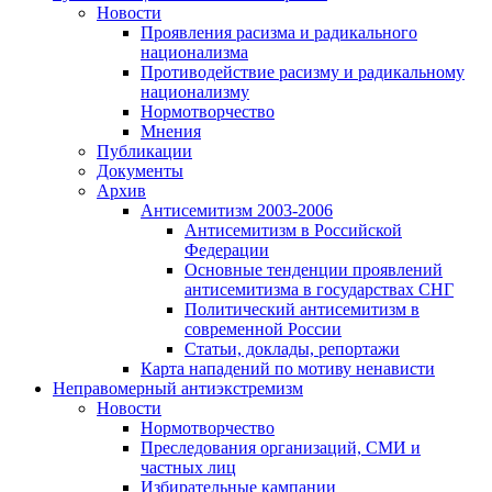
Новости
Проявления расизма и радикального
национализма
Противодействие расизму и радикальному
национализму
Нормотворчество
Мнения
Публикации
Документы
Архив
Антисемитизм 2003-2006
Антисемитизм в Российской
Федерации
Основные тенденции проявлений
антисемитизма в государствах СНГ
Политический антисемитизм в
современной России
Статьи, доклады, репортажи
Карта нападений по мотиву ненависти
Неправомерный антиэкстремизм
Новости
Нормотворчество
Преследования организаций, СМИ и
частных лиц
Избирательные кампании