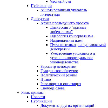
Честный суд
Публикации
Аннотированный указатель
литературы
Дискуссии
Архив предыдущего проекта
Дискуссия о "кризисе
либерализма"
Идеология консерватизма
Национальная идея
Пути легитимации "управляемой
демократии"
Ужесточение уголовного и
уголовно-процесуального
законодательства
Барометр демократии
Гражданское общество
Политический режим
Право
Революция и оппозиция
Свобода слова
Язык вражды
Новости
Публикации
Документы других организаций