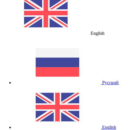
English
Русский
English