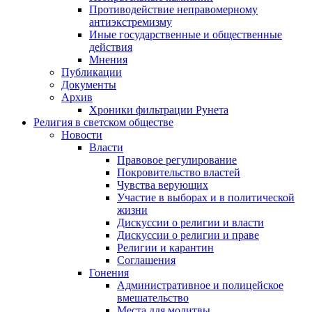
Противодействие неправомерному
антиэкстремизму
Иные государственные и общественные
действия
Мнения
Публикации
Документы
Архив
Хроники фильтрации Рунета
Религия в светском обществе
Новости
Власти
Правовое регулирование
Покровительство властей
Чувства верующих
Участие в выборах и в политической
жизни
Дискуссии о религии и власти
Дискуссии о религии и праве
Религии и карантин
Соглашения
Гонения
Административное и полицейское
вмешательство
Места для молитвы