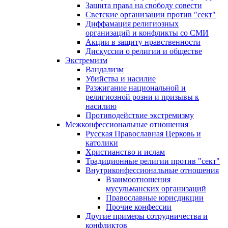
Защита права на свободу совести
Светские организации против "сект"
Диффамация религиозных
организаций и конфликты со СМИ
Акции в защиту нравственности
Дискуссии о религии и обществе
Экстремизм
Вандализм
Убийства и насилие
Разжигание национальной и
религиозной розни и призывы к
насилию
Противодействие экстремизму
Межконфессиональные отношения
Русская Православная Церковь и
католики
Христианство и ислам
Традиционные религии против "сект"
Внутриконфессиональные отношения
Взаимоотношения
мусульманских организаций
Православные юрисдикции
Прочие конфессии
Другие примеры сотрудничества и
конфликтов