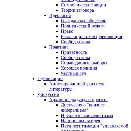
Символические акции
Теории заговора
Идеология
Гражданское общество
Политический режим
Право
Революция и контрреволюция
Свобода слова
Практика
Приватность
Свобода слова
Справедливые выборы
Хорошая полиция
Честный суд
Публикации
Аннотированный указатель
литературы
Дискуссии
Архив предыдущего проекта
Дискуссия о "кризисе
либерализма"
Идеология консерватизма
Национальная идея
Пути легитимации "управляемой