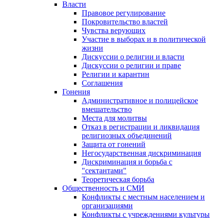
Власти
Правовое регулирование
Покровительство властей
Чувства верующих
Участие в выборах и в политической
жизни
Дискуссии о религии и власти
Дискуссии о религии и праве
Религии и карантин
Соглашения
Гонения
Административное и полицейское
вмешательство
Места для молитвы
Отказ в регистрации и ликвидация
религиозных объединений
Защита от гонений
Негосударственная дискриминация
Дискриминация и борьба с
"сектантами"
Теоретическая борьба
Общественность и СМИ
Конфликты с местным населением и
организациями
Конфликты с учреждениями культуры