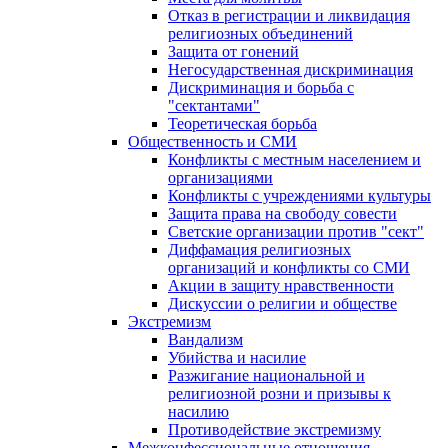
Отказ в регистрации и ликвидация
религиозных объединений
Защита от гонений
Негосударственная дискриминация
Дискриминация и борьба с
"сектантами"
Теоретическая борьба
Общественность и СМИ
Конфликты с местным населением и
организациями
Конфликты с учреждениями культуры
Защита права на свободу совести
Светские организации против "сект"
Диффамация религиозных
организаций и конфликты со СМИ
Акции в защиту нравственности
Дискуссии о религии и обществе
Экстремизм
Вандализм
Убийства и насилие
Разжигание национальной и
религиозной розни и призывы к
насилию
Противодействие экстремизму
Межконфессиональные отношения