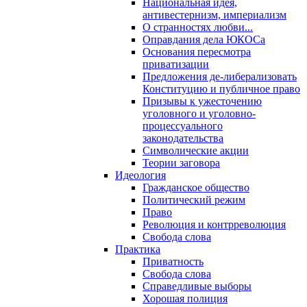
Национальная идея,
антивестернизм, империализм
О странностях любви...
Оправдания дела ЮКОСа
Основания пересмотра
приватизации
Предложения де-либерализовать
Конституцию и публичное право
Призывы к ужесточению
уголовного и уголовно-
процессуального
законодательства
Символические акции
Теории заговора
Идеология
Гражданское общество
Политический режим
Право
Революция и контрреволюция
Свобода слова
Практика
Приватность
Свобода слова
Справедливые выборы
Хорошая полиция