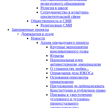
религиозного образования
Религия в школе
Сотрудничество в культурно-
просветительской сфере
Общественность и СМИ
Религиозные СМИ
Завершенные проекты
Демократия в осаде
Новости
Архив предыдущего проекта
Крупные мероприятия
консервативного толка
Курьезы
Национальная идея,
антивестернизм, империализм
О странностях любви...
Оправдания дела ЮКОСа
Основания пересмотра
приватизации
Предложения де-либерализовать
Конституцию и публичное право
Призывы к ужесточению
уголовного и уголовно-
процессуального
законодательства