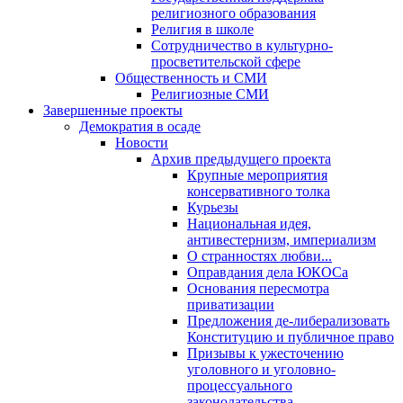
религиозного образования
Религия в школе
Сотрудничество в культурно-
просветительской сфере
Общественность и СМИ
Религиозные СМИ
Завершенные проекты
Демократия в осаде
Новости
Архив предыдущего проекта
Крупные мероприятия
консервативного толка
Курьезы
Национальная идея,
антивестернизм, империализм
О странностях любви...
Оправдания дела ЮКОСа
Основания пересмотра
приватизации
Предложения де-либерализовать
Конституцию и публичное право
Призывы к ужесточению
уголовного и уголовно-
процессуального
законодательства