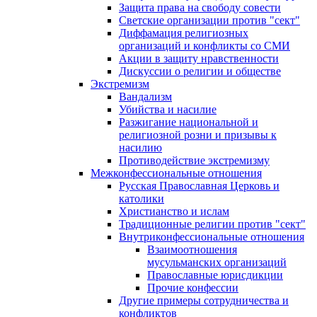
Защита права на свободу совести
Светские организации против "сект"
Диффамация религиозных
организаций и конфликты со СМИ
Акции в защиту нравственности
Дискуссии о религии и обществе
Экстремизм
Вандализм
Убийства и насилие
Разжигание национальной и
религиозной розни и призывы к
насилию
Противодействие экстремизму
Межконфессиональные отношения
Русская Православная Церковь и
католики
Христианство и ислам
Традиционные религии против "сект"
Внутриконфессиональные отношения
Взаимоотношения
мусульманских организаций
Православные юрисдикции
Прочие конфессии
Другие примеры сотрудничества и
конфликтов