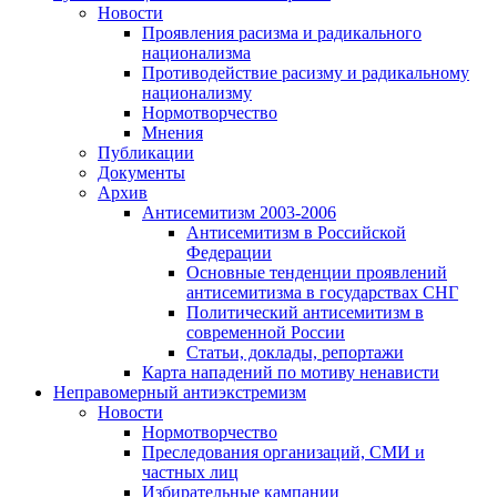
Новости
Проявления расизма и радикального
национализма
Противодействие расизму и радикальному
национализму
Нормотворчество
Мнения
Публикации
Документы
Архив
Антисемитизм 2003-2006
Антисемитизм в Российской
Федерации
Основные тенденции проявлений
антисемитизма в государствах СНГ
Политический антисемитизм в
современной России
Статьи, доклады, репортажи
Карта нападений по мотиву ненависти
Неправомерный антиэкстремизм
Новости
Нормотворчество
Преследования организаций, СМИ и
частных лиц
Избирательные кампании