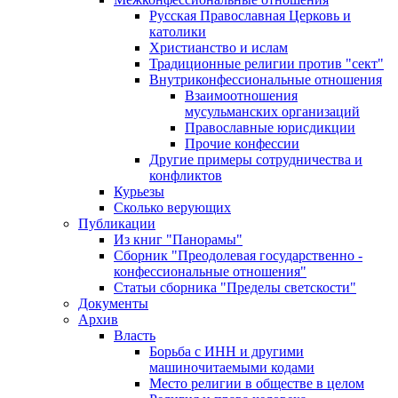
Русская Православная Церковь и
католики
Христианство и ислам
Традиционные религии против "сект"
Внутриконфессиональные отношения
Взаимоотношения
мусульманских организаций
Православные юрисдикции
Прочие конфессии
Другие примеры сотрудничества и
конфликтов
Курьезы
Сколько верующих
Публикации
Из книг "Панорамы"
Сборник "Преодолевая государственно -
конфессиональные отношения"
Статьи сборника "Пределы светскости"
Документы
Архив
Власть
Борьба с ИНН и другими
машиночитаемыми кодами
Место религии в обществе в целом