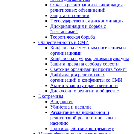
Отказ в регистрации и ликвидация
религиозных объединений
Защита от гонений
Негосударственная дискриминация
Дискриминация и борьба с
"сектантами"
Теоретическая борьба
Общественность и СМИ
Конфликты с местным населением и
организациями
Конфликты с учреждениями культуры
Защита права на свободу совести
Светские организации против "сект"
Диффамация религиозных
организаций и конфликты со СМИ
Акции в защиту нравственности
Дискуссии о религии и обществе
Экстремизм
Вандализм
Убийства и насилие
Разжигание национальной и
религиозной розни и призывы к
насилию
Противодействие экстремизму
Межконфессиональные отношения