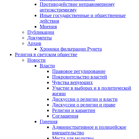
Противодействие неправомерному
антиэкстремизму
Иные государственные и общественные
действия
Мнения
Публикации
Документы
Архив
Хроники фильтрации Рунета
Религия в светском обществе
Новости
Власти
Правовое регулирование
Покровительство властей
Чувства верующих
Участие в выборах и в политической
жизни
Дискуссии о религии и власти
Дискуссии о религии и праве
Религии и карантин
Соглашения
Гонения
Административное и полицейское
вмешательство
Места для молитвы