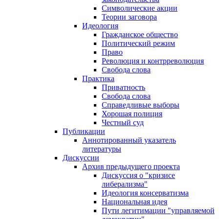
Символические акции
Теории заговора
Идеология
Гражданское общество
Политический режим
Право
Революция и контрреволюция
Свобода слова
Практика
Приватность
Свобода слова
Справедливые выборы
Хорошая полиция
Честный суд
Публикации
Аннотированный указатель
литературы
Дискуссии
Архив предыдущего проекта
Дискуссия о "кризисе
либерализма"
Идеология консерватизма
Национальная идея
Пути легитимации "управляемой