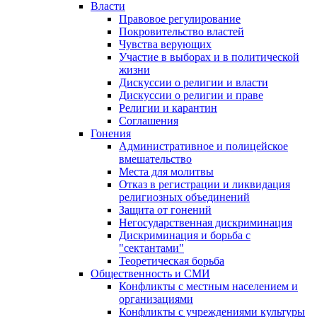
Власти
Правовое регулирование
Покровительство властей
Чувства верующих
Участие в выборах и в политической
жизни
Дискуссии о религии и власти
Дискуссии о религии и праве
Религии и карантин
Соглашения
Гонения
Административное и полицейское
вмешательство
Места для молитвы
Отказ в регистрации и ликвидация
религиозных объединений
Защита от гонений
Негосударственная дискриминация
Дискриминация и борьба с
"сектантами"
Теоретическая борьба
Общественность и СМИ
Конфликты с местным населением и
организациями
Конфликты с учреждениями культуры