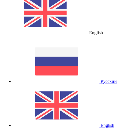
English
Русский
English