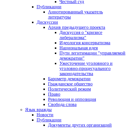
Честный суд
Публикации
Аннотированный указатель
литературы
Дискуссии
Архив предыдущего проекта
Дискуссия о "кризисе
либерализма"
Идеология консерватизма
Национальная идея
Пути легитимации "управляемой
демократии"
Ужесточение уголовного и
уголовно-процесуального
законодательства
Барометр демократии
Гражданское общество
Политический режим
Право
Революция и оппозиция
Свобода слова
Язык вражды
Новости
Публикации
Документы других организаций