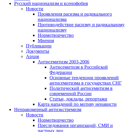
Русский национализм и ксенофобия
Новости
Проявления расизма и радикального
национализма
Противодействие расизму и радикальному
национализму
Нормотворчество
Мнения
Публикации
Документы
Архив
Антисемитизм 2003-2006
Антисемитизм в Российской
Федерации
Основные тенденции проявлений
антисемитизма в государствах СНГ
Политический антисемитизм в
современной России
Статьи, доклады, репортажи
Карта нападений по мотиву ненависти
Неправомерный антиэкстремизм
Новости
Нормотворчество
Преследования организаций, СМИ и
частных лиц