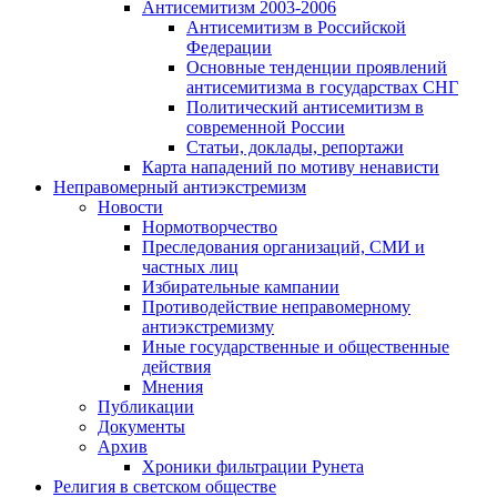
Антисемитизм 2003-2006
Антисемитизм в Российской
Федерации
Основные тенденции проявлений
антисемитизма в государствах СНГ
Политический антисемитизм в
современной России
Статьи, доклады, репортажи
Карта нападений по мотиву ненависти
Неправомерный антиэкстремизм
Новости
Нормотворчество
Преследования организаций, СМИ и
частных лиц
Избирательные кампании
Противодействие неправомерному
антиэкстремизму
Иные государственные и общественные
действия
Мнения
Публикации
Документы
Архив
Хроники фильтрации Рунета
Религия в светском обществе