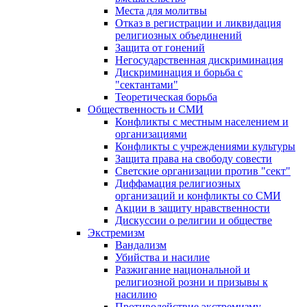
Места для молитвы
Отказ в регистрации и ликвидация
религиозных объединений
Защита от гонений
Негосударственная дискриминация
Дискриминация и борьба с
"сектантами"
Теоретическая борьба
Общественность и СМИ
Конфликты с местным населением и
организациями
Конфликты с учреждениями культуры
Защита права на свободу совести
Светские организации против "сект"
Диффамация религиозных
организаций и конфликты со СМИ
Акции в защиту нравственности
Дискуссии о религии и обществе
Экстремизм
Вандализм
Убийства и насилие
Разжигание национальной и
религиозной розни и призывы к
насилию
Противодействие экстремизму