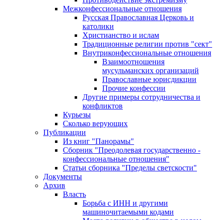
Межконфессиональные отношения
Русская Православная Церковь и
католики
Христианство и ислам
Традиционные религии против "сект"
Внутриконфессиональные отношения
Взаимоотношения
мусульманских организаций
Православные юрисдикции
Прочие конфессии
Другие примеры сотрудничества и
конфликтов
Курьезы
Сколько верующих
Публикации
Из книг "Панорамы"
Сборник "Преодолевая государственно -
конфессиональные отношения"
Статьи сборника "Пределы светскости"
Документы
Архив
Власть
Борьба с ИНН и другими
машиночитаемыми кодами