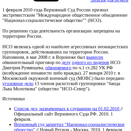
1 февраля 2010 года Верховный Суд России признал
экстремистским "Международное общественное объединение
"Национал-социалистическое общество"" (НСО).
По решению суда деятельность организации запрещена на
территории России.
НСО являлась одной из наиболее агрессивных неонацистских
группировок, действовавших на территории России.
Напомним, в мае 2008 г. в Воронеже был
вынесен
обвинительный приговор по
делу
одного из лидеров
НСО
Дмитрия Румянцева,
обвиняемого
по ч.1 ст.282 УК РФ
(возбуждение ненависти либо вражды). 27 января 2010 г. в
Московский окружной военный суд (МОВС) было передано
уголовное дело
13 членов расистской группировки "банда
Льва Молоткова" (общество "НСО-Север").
Источники
Список дел, назначенных к слушанию на 01.02.2010
//
Официальный сайт Верховного Суда РФ. 2010. 1
февраля.
Верховный суд запретил "Национал-социалистическое
общество"
// Новый Регион - Москва. 2010. 1 февраля.