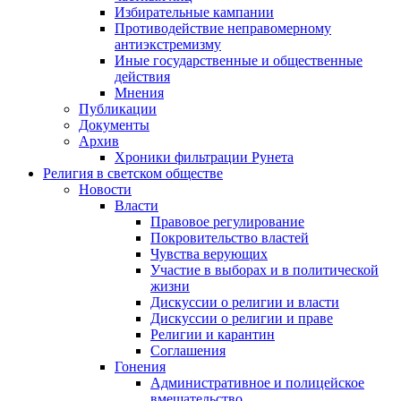
Избирательные кампании
Противодействие неправомерному
антиэкстремизму
Иные государственные и общественные
действия
Мнения
Публикации
Документы
Архив
Хроники фильтрации Рунета
Религия в светском обществе
Новости
Власти
Правовое регулирование
Покровительство властей
Чувства верующих
Участие в выборах и в политической
жизни
Дискуссии о религии и власти
Дискуссии о религии и праве
Религии и карантин
Соглашения
Гонения
Административное и полицейское
вмешательство