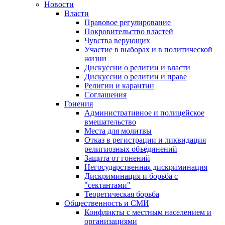
Новости
Власти
Правовое регулирование
Покровительство властей
Чувства верующих
Участие в выборах и в политической
жизни
Дискуссии о религии и власти
Дискуссии о религии и праве
Религии и карантин
Соглашения
Гонения
Административное и полицейское
вмешательство
Места для молитвы
Отказ в регистрации и ликвидация
религиозных объединений
Защита от гонений
Негосударственная дискриминация
Дискриминация и борьба с
"сектантами"
Теоретическая борьба
Общественность и СМИ
Конфликты с местным населением и
организациями