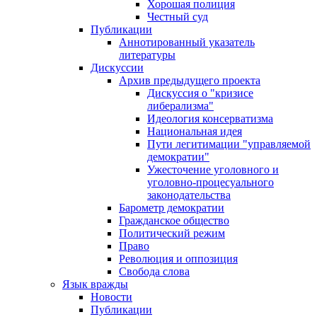
Хорошая полиция
Честный суд
Публикации
Аннотированный указатель
литературы
Дискуссии
Архив предыдущего проекта
Дискуссия о "кризисе
либерализма"
Идеология консерватизма
Национальная идея
Пути легитимации "управляемой
демократии"
Ужесточение уголовного и
уголовно-процесуального
законодательства
Барометр демократии
Гражданское общество
Политический режим
Право
Революция и оппозиция
Свобода слова
Язык вражды
Новости
Публикации