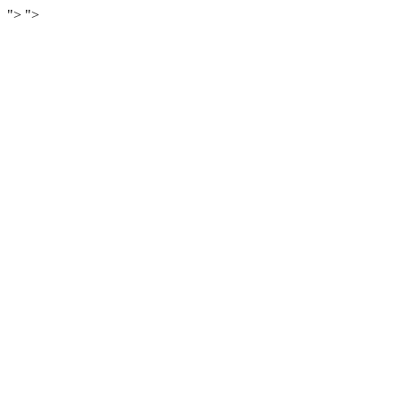
">
">