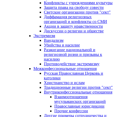
Конфликты с учреждениями культуры
Защита права на свободу совести
Светские организации против "сект"
Диффамация религиозных
организаций и конфликты со СМИ
Акции в защиту нравственности
Дискуссии о религии и обществе
Экстремизм
Вандализм
Убийства и насилие
Разжигание национальной и
религиозной розни и призывы к
насилию
Противодействие экстремизму
Межконфессиональные отношения
Русская Православная Церковь и
католики
Христианство и ислам
Традиционные религии против "сект"
Внутриконфессиональные отношения
Взаимоотношения
мусульманских организаций
Православные юрисдикции
Прочие конфессии
Другие примеры сотрудничества и