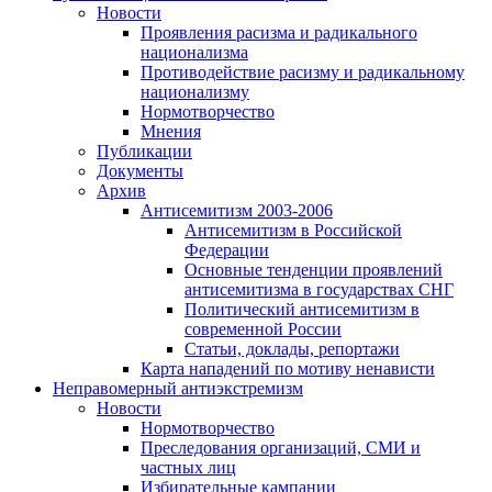
Новости
Проявления расизма и радикального
национализма
Противодействие расизму и радикальному
национализму
Нормотворчество
Мнения
Публикации
Документы
Архив
Антисемитизм 2003-2006
Антисемитизм в Российской
Федерации
Основные тенденции проявлений
антисемитизма в государствах СНГ
Политический антисемитизм в
современной России
Статьи, доклады, репортажи
Карта нападений по мотиву ненависти
Неправомерный антиэкстремизм
Новости
Нормотворчество
Преследования организаций, СМИ и
частных лиц
Избирательные кампании