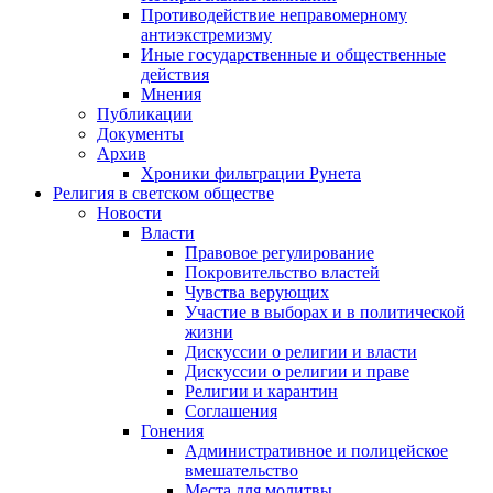
Противодействие неправомерному
антиэкстремизму
Иные государственные и общественные
действия
Мнения
Публикации
Документы
Архив
Хроники фильтрации Рунета
Религия в светском обществе
Новости
Власти
Правовое регулирование
Покровительство властей
Чувства верующих
Участие в выборах и в политической
жизни
Дискуссии о религии и власти
Дискуссии о религии и праве
Религии и карантин
Соглашения
Гонения
Административное и полицейское
вмешательство
Места для молитвы