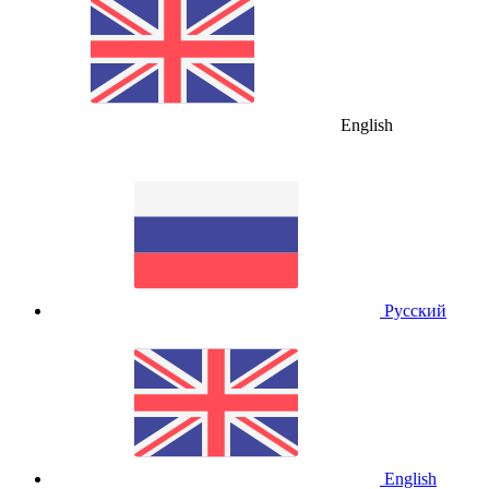
English
Русский
English