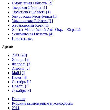
Смоленская Область [2]
Тверская Область [1]
Тюменская Область [1]
Удмуртская Республика [1]
Ульяновская Область [1]
Хабаровский Край [1]
Ханты-Мансийский Авт. Окр. - Югра [2]
Челябинская Область [4]
Показать все
Архив
2011 [20]
Январь [2]
Февраль [3]
Апрель [2]
Май [2]
Июнь [4]
Октябрь [1]
Ноябрь [3]
Декабрь [3]
Главная
Русский национализм и ксенофобия
2011