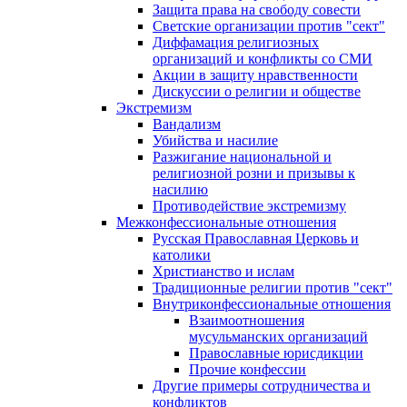
Защита права на свободу совести
Светские организации против "сект"
Диффамация религиозных
организаций и конфликты со СМИ
Акции в защиту нравственности
Дискуссии о религии и обществе
Экстремизм
Вандализм
Убийства и насилие
Разжигание национальной и
религиозной розни и призывы к
насилию
Противодействие экстремизму
Межконфессиональные отношения
Русская Православная Церковь и
католики
Христианство и ислам
Традиционные религии против "сект"
Внутриконфессиональные отношения
Взаимоотношения
мусульманских организаций
Православные юрисдикции
Прочие конфессии
Другие примеры сотрудничества и
конфликтов