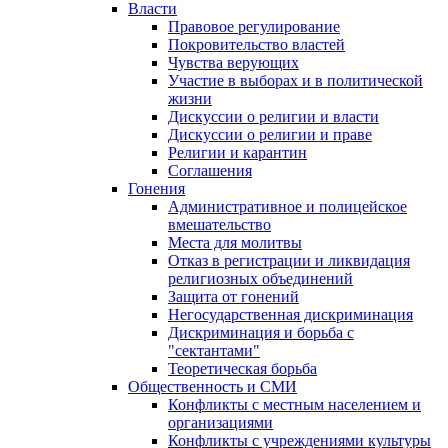
Власти
Правовое регулирование
Покровительство властей
Чувства верующих
Участие в выборах и в политической
жизни
Дискуссии о религии и власти
Дискуссии о религии и праве
Религии и карантин
Соглашения
Гонения
Административное и полицейское
вмешательство
Места для молитвы
Отказ в регистрации и ликвидация
религиозных объединений
Защита от гонений
Негосударственная дискриминация
Дискриминация и борьба с
"сектантами"
Теоретическая борьба
Общественность и СМИ
Конфликты с местным населением и
организациями
Конфликты с учреждениями культуры