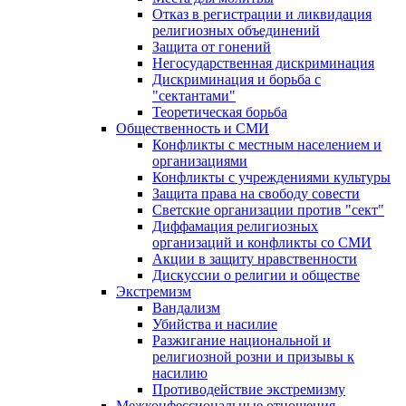
Отказ в регистрации и ликвидация
религиозных объединений
Защита от гонений
Негосударственная дискриминация
Дискриминация и борьба с
"сектантами"
Теоретическая борьба
Общественность и СМИ
Конфликты с местным населением и
организациями
Конфликты с учреждениями культуры
Защита права на свободу совести
Светские организации против "сект"
Диффамация религиозных
организаций и конфликты со СМИ
Акции в защиту нравственности
Дискуссии о религии и обществе
Экстремизм
Вандализм
Убийства и насилие
Разжигание национальной и
религиозной розни и призывы к
насилию
Противодействие экстремизму
Межконфессиональные отношения