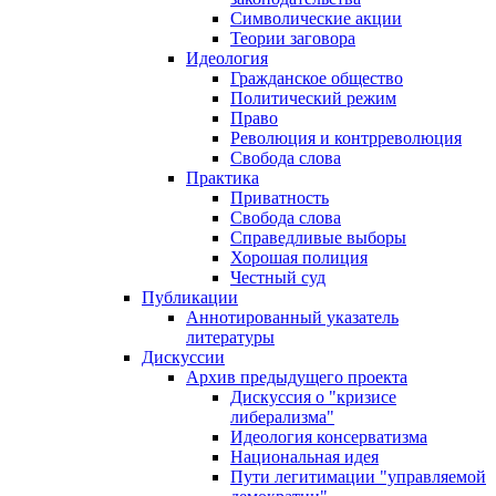
Символические акции
Теории заговора
Идеология
Гражданское общество
Политический режим
Право
Революция и контрреволюция
Свобода слова
Практика
Приватность
Свобода слова
Справедливые выборы
Хорошая полиция
Честный суд
Публикации
Аннотированный указатель
литературы
Дискуссии
Архив предыдущего проекта
Дискуссия о "кризисе
либерализма"
Идеология консерватизма
Национальная идея
Пути легитимации "управляемой