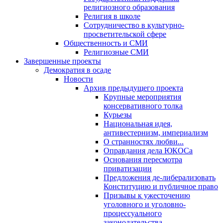
религиозного образования
Религия в школе
Сотрудничество в культурно-
просветительской сфере
Общественность и СМИ
Религиозные СМИ
Завершенные проекты
Демократия в осаде
Новости
Архив предыдущего проекта
Крупные мероприятия
консервативного толка
Курьезы
Национальная идея,
антивестернизм, империализм
О странностях любви...
Оправдания дела ЮКОСа
Основания пересмотра
приватизации
Предложения де-либерализовать
Конституцию и публичное право
Призывы к ужесточению
уголовного и уголовно-
процессуального
законодательства