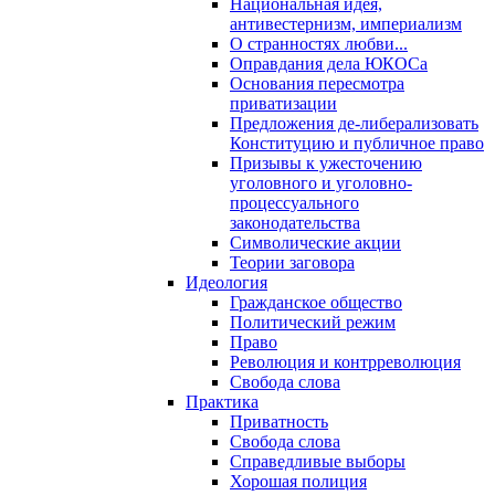
Национальная идея,
антивестернизм, империализм
О странностях любви...
Оправдания дела ЮКОСа
Основания пересмотра
приватизации
Предложения де-либерализовать
Конституцию и публичное право
Призывы к ужесточению
уголовного и уголовно-
процессуального
законодательства
Символические акции
Теории заговора
Идеология
Гражданское общество
Политический режим
Право
Революция и контрреволюция
Свобода слова
Практика
Приватность
Свобода слова
Справедливые выборы
Хорошая полиция