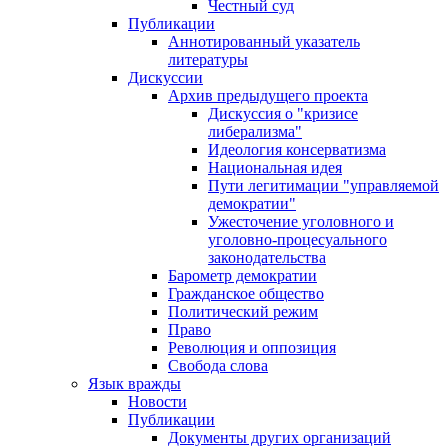
Честный суд
Публикации
Аннотированный указатель
литературы
Дискуссии
Архив предыдущего проекта
Дискуссия о "кризисе
либерализма"
Идеология консерватизма
Национальная идея
Пути легитимации "управляемой
демократии"
Ужесточение уголовного и
уголовно-процесуального
законодательства
Барометр демократии
Гражданское общество
Политический режим
Право
Революция и оппозиция
Свобода слова
Язык вражды
Новости
Публикации
Документы других организаций