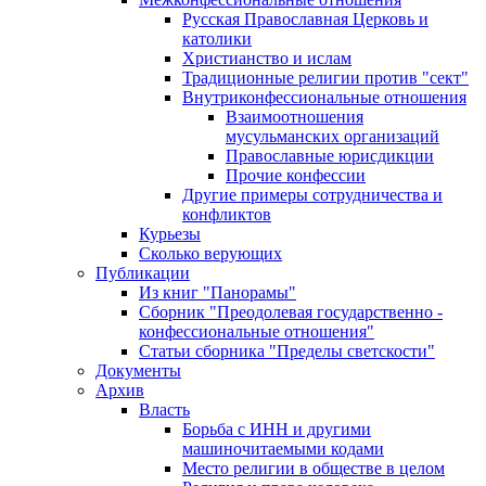
Русская Православная Церковь и
католики
Христианство и ислам
Традиционные религии против "сект"
Внутриконфессиональные отношения
Взаимоотношения
мусульманских организаций
Православные юрисдикции
Прочие конфессии
Другие примеры сотрудничества и
конфликтов
Курьезы
Сколько верующих
Публикации
Из книг "Панорамы"
Сборник "Преодолевая государственно -
конфессиональные отношения"
Статьи сборника "Пределы светскости"
Документы
Архив
Власть
Борьба с ИНН и другими
машиночитаемыми кодами
Место религии в обществе в целом