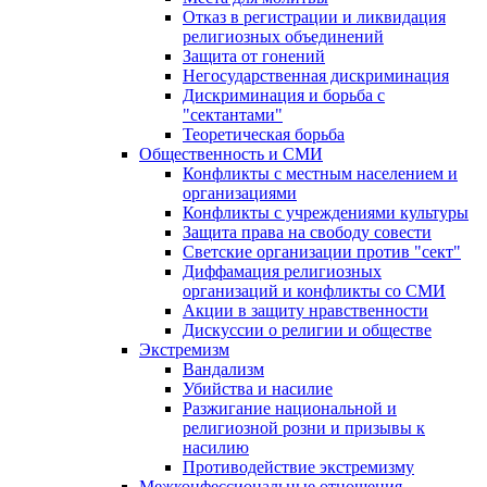
Отказ в регистрации и ликвидация
религиозных объединений
Защита от гонений
Негосударственная дискриминация
Дискриминация и борьба с
"сектантами"
Теоретическая борьба
Общественность и СМИ
Конфликты с местным населением и
организациями
Конфликты с учреждениями культуры
Защита права на свободу совести
Светские организации против "сект"
Диффамация религиозных
организаций и конфликты со СМИ
Акции в защиту нравственности
Дискуссии о религии и обществе
Экстремизм
Вандализм
Убийства и насилие
Разжигание национальной и
религиозной розни и призывы к
насилию
Противодействие экстремизму
Межконфессиональные отношения