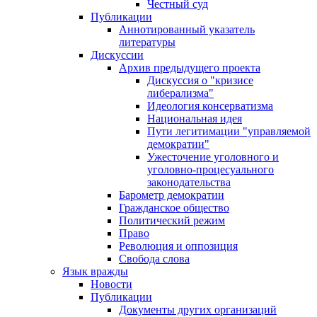
Честный суд
Публикации
Аннотированный указатель
литературы
Дискуссии
Архив предыдущего проекта
Дискуссия о "кризисе
либерализма"
Идеология консерватизма
Национальная идея
Пути легитимации "управляемой
демократии"
Ужесточение уголовного и
уголовно-процесуального
законодательства
Барометр демократии
Гражданское общество
Политический режим
Право
Революция и оппозиция
Свобода слова
Язык вражды
Новости
Публикации
Документы других организаций