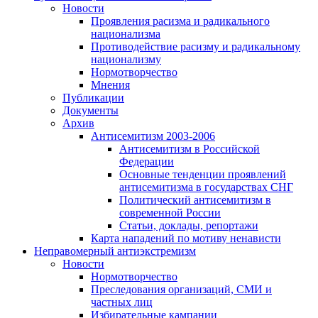
Новости
Проявления расизма и радикального
национализма
Противодействие расизму и радикальному
национализму
Нормотворчество
Мнения
Публикации
Документы
Архив
Антисемитизм 2003-2006
Антисемитизм в Российской
Федерации
Основные тенденции проявлений
антисемитизма в государствах СНГ
Политический антисемитизм в
современной России
Статьи, доклады, репортажи
Карта нападений по мотиву ненависти
Неправомерный антиэкстремизм
Новости
Нормотворчество
Преследования организаций, СМИ и
частных лиц
Избирательные кампании