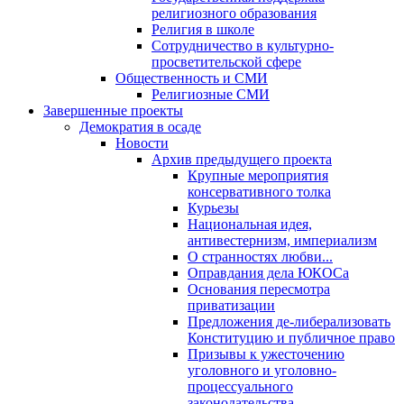
религиозного образования
Религия в школе
Сотрудничество в культурно-
просветительской сфере
Общественность и СМИ
Религиозные СМИ
Завершенные проекты
Демократия в осаде
Новости
Архив предыдущего проекта
Крупные мероприятия
консервативного толка
Курьезы
Национальная идея,
антивестернизм, империализм
О странностях любви...
Оправдания дела ЮКОСа
Основания пересмотра
приватизации
Предложения де-либерализовать
Конституцию и публичное право
Призывы к ужесточению
уголовного и уголовно-
процессуального
законодательства