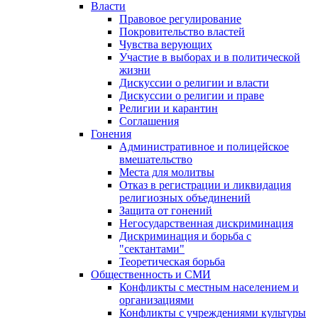
Власти
Правовое регулирование
Покровительство властей
Чувства верующих
Участие в выборах и в политической
жизни
Дискуссии о религии и власти
Дискуссии о религии и праве
Религии и карантин
Соглашения
Гонения
Административное и полицейское
вмешательство
Места для молитвы
Отказ в регистрации и ликвидация
религиозных объединений
Защита от гонений
Негосударственная дискриминация
Дискриминация и борьба с
"сектантами"
Теоретическая борьба
Общественность и СМИ
Конфликты с местным населением и
организациями
Конфликты с учреждениями культуры