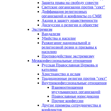
Защита права на свободу совести
Светские организации против "сект"
Диффамация религиозных
организаций и конфликты со СМИ
Акции в защиту нравственности
Дискуссии о религии и обществе
Экстремизм
Вандализм
Убийства и насилие
Разжигание национальной и
религиозной розни и призывы к
насилию
Противодействие экстремизму
Межконфессиональные отношения
Русская Православная Церковь и
католики
Христианство и ислам
Традиционные религии против "сект"
Внутриконфессиональные отношения
Взаимоотношения
мусульманских организаций
Православные юрисдикции
Прочие конфессии
Другие примеры сотрудничества и
конфликтов