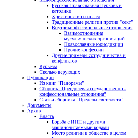
Русская Православная Церковь и
католики
Христианство и ислам
Традиционные религии против "сект"
Внутриконфессиональные отношения
Взаимоотношения
мусульманских организаций
Православные юрисдикции
Прочие конфессии
Другие примеры сотрудничества и
конфликтов
Курьезы
Сколько верующих
Публикации
Из книг "Панорамы"
Сборник "Преодолевая государственно -
конфессиональные отношения"
Статьи сборника "Пределы светскости"
Документы
Архив
Власть
Борьба с ИНН и другими
машиночитаемыми кодами
Место религии в обществе в целом