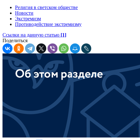
Религия в светском обществе
Новости
Экстремизм
Противодействие экстремизму
Ссылки на данную статью
[1]
Поделиться