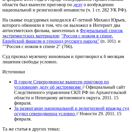
области был вынесен приговор по
делу
о возбуждении
национальной и религиозной ненависти (ч. 1 ст. 282 УК РФ).
На скамье подсудимых находился 47-летний Михаил Юрьев,
которого обвиняли в том, что он выложил в Интернет два
антисемитских фильма, занесенных в
Федеральный список
экстремистских материалов
:
"Россия с ножом в спине.
Еврейский фашизм и геноцид русского народа"
(п. 101) и
""Россия с ножом в спине 2" (766).
Суд признал мужчину виновным и приговорил к 6 месяцам
лишения свободы условно.
Источники
В городе Северодвинске вынесен приговор по
уголовному делу об экстремизме
// Официальный сайт
Следственного управления СКП РФ по Архангельской
области и Ненецкому автономного округа. 2011. 15
февраля.
За разжигание национальной и религиозной вражды суд
осудил северодвинца условно
// Новости 29. 2011. 15
февраля.
Та же статья в других темах: