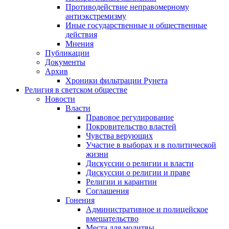
Противодействие неправомерному
антиэкстремизму
Иные государственные и общественные
действия
Мнения
Публикации
Документы
Архив
Хроники фильтрации Рунета
Религия в светском обществе
Новости
Власти
Правовое регулирование
Покровительство властей
Чувства верующих
Участие в выборах и в политической
жизни
Дискуссии о религии и власти
Дискуссии о религии и праве
Религии и карантин
Соглашения
Гонения
Административное и полицейское
вмешательство
Места для молитвы