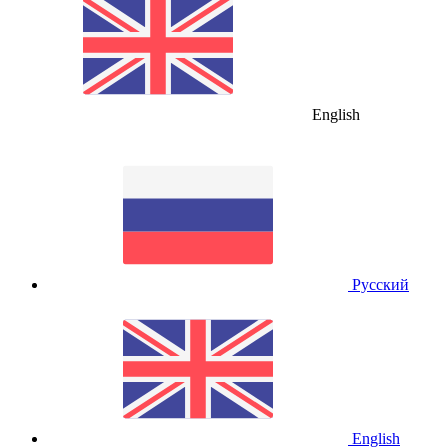
English
Русский
English