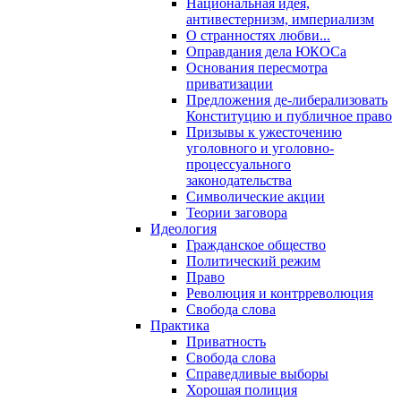
Национальная идея,
антивестернизм, империализм
О странностях любви...
Оправдания дела ЮКОСа
Основания пересмотра
приватизации
Предложения де-либерализовать
Конституцию и публичное право
Призывы к ужесточению
уголовного и уголовно-
процессуального
законодательства
Символические акции
Теории заговора
Идеология
Гражданское общество
Политический режим
Право
Революция и контрреволюция
Свобода слова
Практика
Приватность
Свобода слова
Справедливые выборы
Хорошая полиция