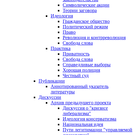
Символические акции
Теории заговора
Идеология
Гражданское общество
Политический режим
Право
Революция и контрреволюция
Свобода слова
Практика
Приватность
Свобода слова
Справедливые выборы
Хорошая полиция
Честный суд
Публикации
Аннотированный указатель
литературы
Дискуссии
Архив предыдущего проекта
Дискуссия о "кризисе
либерализма"
Идеология консерватизма
Национальная идея
Пути легитимации "управляемой