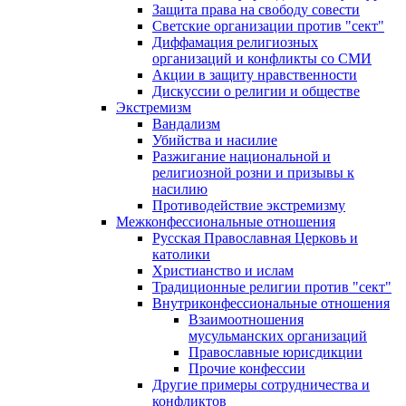
Защита права на свободу совести
Светские организации против "сект"
Диффамация религиозных
организаций и конфликты со СМИ
Акции в защиту нравственности
Дискуссии о религии и обществе
Экстремизм
Вандализм
Убийства и насилие
Разжигание национальной и
религиозной розни и призывы к
насилию
Противодействие экстремизму
Межконфессиональные отношения
Русская Православная Церковь и
католики
Христианство и ислам
Традиционные религии против "сект"
Внутриконфессиональные отношения
Взаимоотношения
мусульманских организаций
Православные юрисдикции
Прочие конфессии
Другие примеры сотрудничества и
конфликтов