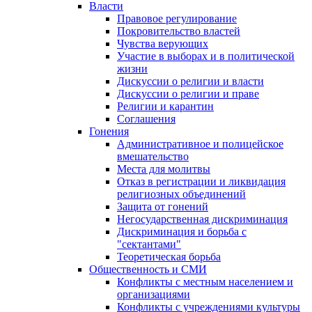
Власти
Правовое регулирование
Покровительство властей
Чувства верующих
Участие в выборах и в политической
жизни
Дискуссии о религии и власти
Дискуссии о религии и праве
Религии и карантин
Соглашения
Гонения
Административное и полицейское
вмешательство
Места для молитвы
Отказ в регистрации и ликвидация
религиозных объединений
Защита от гонений
Негосударственная дискриминация
Дискриминация и борьба с
"сектантами"
Теоретическая борьба
Общественность и СМИ
Конфликты с местным населением и
организациями
Конфликты с учреждениями культуры