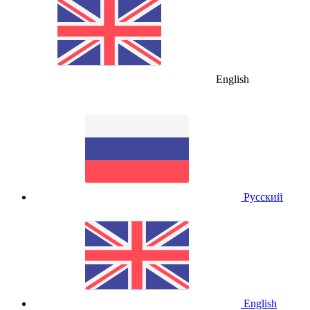
English
Русский
English