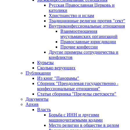
Русская Православная Церковь и
католики
Христианство и ислам
Традиционные религии против "сект"
Внутриконфессиональные отношения
Взаимоотношения
мусульманских организаций
Православные юрисдикции
Прочие конфессии
Другие примеры сотрудничества и
конфликтов
Курьезы
Сколько верующих
Публикации
Из книг "Панорамы"
Сборник "Преодолевая государственно -
конфессиональные отношения"
Статьи сборника "Пределы светскости"
Документы
Архив
Власть
Борьба с ИНН и другими
машиночитаемыми кодами
Место религии в обществе в целом