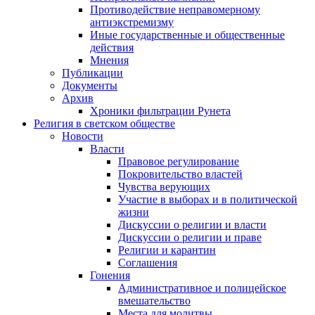
Противодействие неправомерному
антиэкстремизму
Иные государственные и общественные
действия
Мнения
Публикации
Документы
Архив
Хроники фильтрации Рунета
Религия в светском обществе
Новости
Власти
Правовое регулирование
Покровительство властей
Чувства верующих
Участие в выборах и в политической
жизни
Дискуссии о религии и власти
Дискуссии о религии и праве
Религии и карантин
Соглашения
Гонения
Административное и полицейское
вмешательство
Места для молитвы