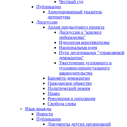
Честный суд
Публикации
Аннотированный указатель
литературы
Дискуссии
Архив предыдущего проекта
Дискуссия о "кризисе
либерализма"
Идеология консерватизма
Национальная идея
Пути легитимации "управляемой
демократии"
Ужесточение уголовного и
уголовно-процесуального
законодательства
Барометр демократии
Гражданское общество
Политический режим
Право
Революция и оппозиция
Свобода слова
Язык вражды
Новости
Публикации
Документы других организаций