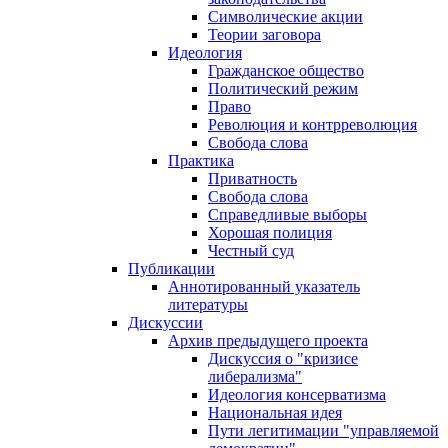
Символические акции
Теории заговора
Идеология
Гражданское общество
Политический режим
Право
Революция и контрреволюция
Свобода слова
Практика
Приватность
Свобода слова
Справедливые выборы
Хорошая полиция
Честный суд
Публикации
Аннотированный указатель
литературы
Дискуссии
Архив предыдущего проекта
Дискуссия о "кризисе
либерализма"
Идеология консерватизма
Национальная идея
Пути легитимации "управляемой