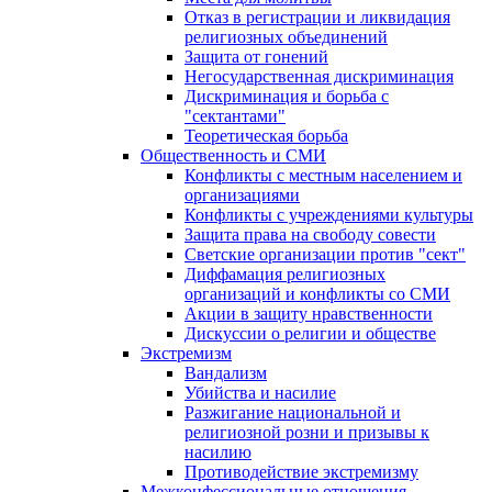
Отказ в регистрации и ликвидация
религиозных объединений
Защита от гонений
Негосударственная дискриминация
Дискриминация и борьба с
"сектантами"
Теоретическая борьба
Общественность и СМИ
Конфликты с местным населением и
организациями
Конфликты с учреждениями культуры
Защита права на свободу совести
Светские организации против "сект"
Диффамация религиозных
организаций и конфликты со СМИ
Акции в защиту нравственности
Дискуссии о религии и обществе
Экстремизм
Вандализм
Убийства и насилие
Разжигание национальной и
религиозной розни и призывы к
насилию
Противодействие экстремизму
Межконфессиональные отношения