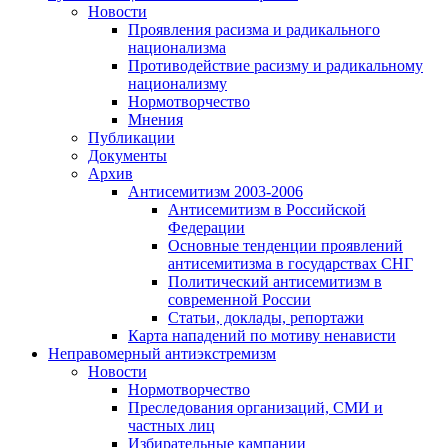
Новости
Проявления расизма и радикального
национализма
Противодействие расизму и радикальному
национализму
Нормотворчество
Мнения
Публикации
Документы
Архив
Антисемитизм 2003-2006
Антисемитизм в Российской
Федерации
Основные тенденции проявлений
антисемитизма в государствах СНГ
Политический антисемитизм в
современной России
Статьи, доклады, репортажи
Карта нападений по мотиву ненависти
Неправомерный антиэкстремизм
Новости
Нормотворчество
Преследования организаций, СМИ и
частных лиц
Избирательные кампании