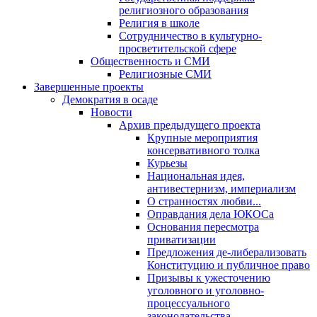
религиозного образования
Религия в школе
Сотрудничество в культурно-
просветительской сфере
Общественность и СМИ
Религиозные СМИ
Завершенные проекты
Демократия в осаде
Новости
Архив предыдущего проекта
Крупные мероприятия
консервативного толка
Курьезы
Национальная идея,
антивестернизм, империализм
О странностях любви...
Оправдания дела ЮКОСа
Основания пересмотра
приватизации
Предложения де-либерализовать
Конституцию и публичное право
Призывы к ужесточению
уголовного и уголовно-
процессуального
законодательства