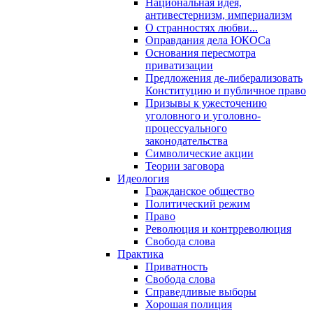
Национальная идея,
антивестернизм, империализм
О странностях любви...
Оправдания дела ЮКОСа
Основания пересмотра
приватизации
Предложения де-либерализовать
Конституцию и публичное право
Призывы к ужесточению
уголовного и уголовно-
процессуального
законодательства
Символические акции
Теории заговора
Идеология
Гражданское общество
Политический режим
Право
Революция и контрреволюция
Свобода слова
Практика
Приватность
Свобода слова
Справедливые выборы
Хорошая полиция