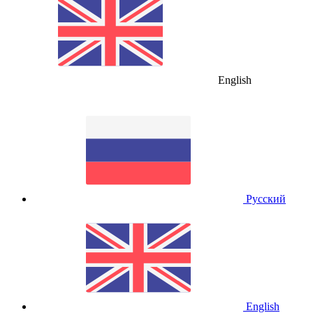
English
Русский
English