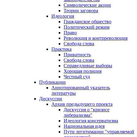
Символические акции
Теории заговора
Идеология
Гражданское общество
Политический режим
Право
Революция и контрреволюция
Свобода слова
Практика
Приватность
Свобода слова
Справедливые выборы
Хорошая полиция
Честный суд
Публикации
Аннотированный указатель
литературы
Дискуссии
Архив предыдущего проекта
Дискуссия о "кризисе
либерализма"
Идеология консерватизма
Национальная идея
Пути легитимации "управляемой