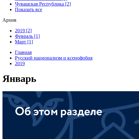
Чувашская Республика [2]
Показать все
Архив
2019 [2]
Февраль [1]
Март [1]
Главная
Русский национализм и ксенофобия
2019
Январь