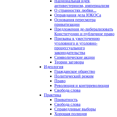
Национальная идея,
антивестернизм, империализм
О странностях любви...
Оправдания дела ЮКОСа
Основания пересмотра
приватизации
Предложения де-либерализовать
Конституцию и публичное право
Призывы к ужесточению
уголовного и уголовно-
процессуального
законодательства
Символические акции
Теории заговора
Идеология
Гражданское общество
Политический режим
Право
Революция и контрреволюция
Свобода слова
Практика
Приватность
Свобода слова
Справедливые выборы
Хорошая полиция