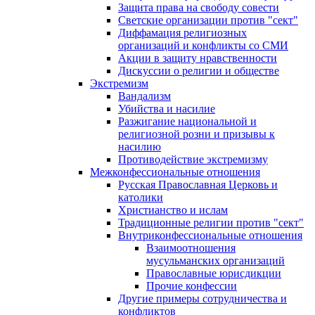
Защита права на свободу совести
Светские организации против "сект"
Диффамация религиозных
организаций и конфликты со СМИ
Акции в защиту нравственности
Дискуссии о религии и обществе
Экстремизм
Вандализм
Убийства и насилие
Разжигание национальной и
религиозной розни и призывы к
насилию
Противодействие экстремизму
Межконфессиональные отношения
Русская Православная Церковь и
католики
Христианство и ислам
Традиционные религии против "сект"
Внутриконфессиональные отношения
Взаимоотношения
мусульманских организаций
Православные юрисдикции
Прочие конфессии
Другие примеры сотрудничества и
конфликтов