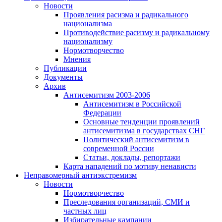
Новости
Проявления расизма и радикального
национализма
Противодействие расизму и радикальному
национализму
Нормотворчество
Мнения
Публикации
Документы
Архив
Антисемитизм 2003-2006
Антисемитизм в Российской
Федерации
Основные тенденции проявлений
антисемитизма в государствах СНГ
Политический антисемитизм в
современной России
Статьи, доклады, репортажи
Карта нападений по мотиву ненависти
Неправомерный антиэкстремизм
Новости
Нормотворчество
Преследования организаций, СМИ и
частных лиц
Избирательные кампании