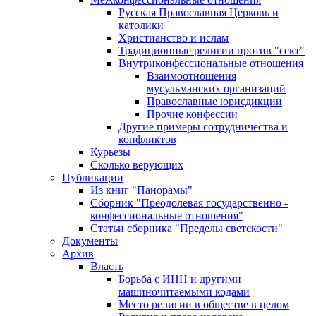
Русская Православная Церковь и
католики
Христианство и ислам
Традиционные религии против "сект"
Внутриконфессиональные отношения
Взаимоотношения
мусульманских организаций
Православные юрисдикции
Прочие конфессии
Другие примеры сотрудничества и
конфликтов
Курьезы
Сколько верующих
Публикации
Из книг "Панорамы"
Сборник "Преодолевая государственно -
конфессиональные отношения"
Статьи сборника "Пределы светскости"
Документы
Архив
Власть
Борьба с ИНН и другими
машиночитаемыми кодами
Место религии в обществе в целом