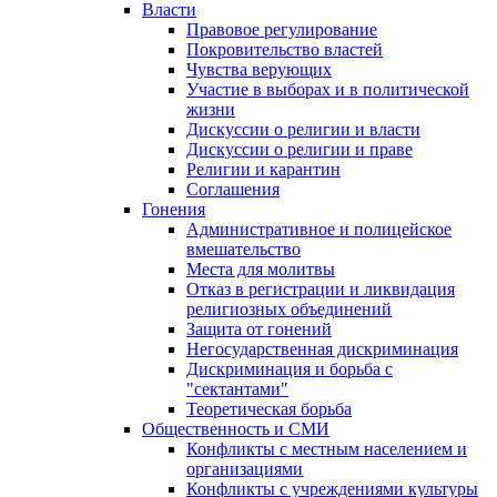
Власти
Правовое регулирование
Покровительство властей
Чувства верующих
Участие в выборах и в политической
жизни
Дискуссии о религии и власти
Дискуссии о религии и праве
Религии и карантин
Соглашения
Гонения
Административное и полицейское
вмешательство
Места для молитвы
Отказ в регистрации и ликвидация
религиозных объединений
Защита от гонений
Негосударственная дискриминация
Дискриминация и борьба с
"сектантами"
Теоретическая борьба
Общественность и СМИ
Конфликты с местным населением и
организациями
Конфликты с учреждениями культуры