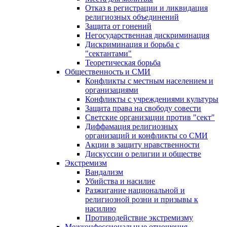
Отказ в регистрации и ликвидация
религиозных объединений
Защита от гонений
Негосударственная дискриминация
Дискриминация и борьба с
"сектантами"
Теоретическая борьба
Общественность и СМИ
Конфликты с местным населением и
организациями
Конфликты с учреждениями культуры
Защита права на свободу совести
Светские организации против "сект"
Диффамация религиозных
организаций и конфликты со СМИ
Акции в защиту нравственности
Дискуссии о религии и обществе
Экстремизм
Вандализм
Убийства и насилие
Разжигание национальной и
религиозной розни и призывы к
насилию
Противодействие экстремизму
Межконфессиональные отношения