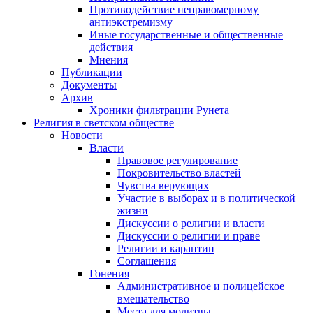
Противодействие неправомерному
антиэкстремизму
Иные государственные и общественные
действия
Мнения
Публикации
Документы
Архив
Хроники фильтрации Рунета
Религия в светском обществе
Новости
Власти
Правовое регулирование
Покровительство властей
Чувства верующих
Участие в выборах и в политической
жизни
Дискуссии о религии и власти
Дискуссии о религии и праве
Религии и карантин
Соглашения
Гонения
Административное и полицейское
вмешательство
Места для молитвы