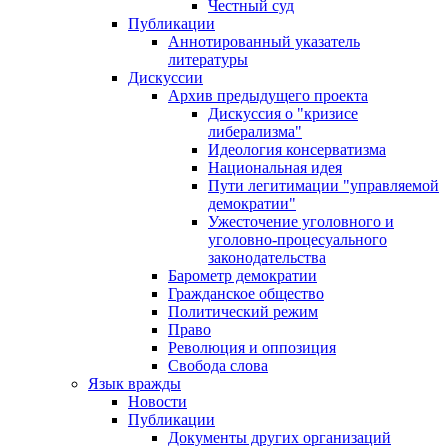
Честный суд
Публикации
Аннотированный указатель
литературы
Дискуссии
Архив предыдущего проекта
Дискуссия о "кризисе
либерализма"
Идеология консерватизма
Национальная идея
Пути легитимации "управляемой
демократии"
Ужесточение уголовного и
уголовно-процесуального
законодательства
Барометр демократии
Гражданское общество
Политический режим
Право
Революция и оппозиция
Свобода слова
Язык вражды
Новости
Публикации
Документы других организаций