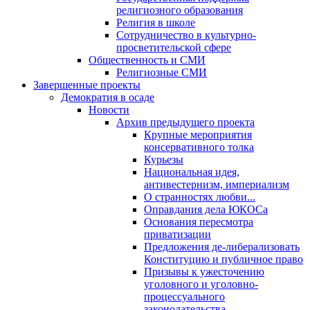
религиозного образования
Религия в школе
Сотрудничество в культурно-
просветительской сфере
Общественность и СМИ
Религиозные СМИ
Завершенные проекты
Демократия в осаде
Новости
Архив предыдущего проекта
Крупные мероприятия
консервативного толка
Курьезы
Национальная идея,
антивестернизм, империализм
О странностях любви...
Оправдания дела ЮКОСа
Основания пересмотра
приватизации
Предложения де-либерализовать
Конституцию и публичное право
Призывы к ужесточению
уголовного и уголовно-
процессуального
законодательства