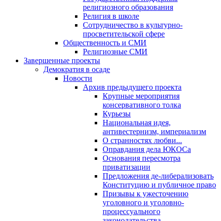
религиозного образования
Религия в школе
Сотрудничество в культурно-
просветительской сфере
Общественность и СМИ
Религиозные СМИ
Завершенные проекты
Демократия в осаде
Новости
Архив предыдущего проекта
Крупные мероприятия
консервативного толка
Курьезы
Национальная идея,
антивестернизм, империализм
О странностях любви...
Оправдания дела ЮКОСа
Основания пересмотра
приватизации
Предложения де-либерализовать
Конституцию и публичное право
Призывы к ужесточению
уголовного и уголовно-
процессуального
законодательства