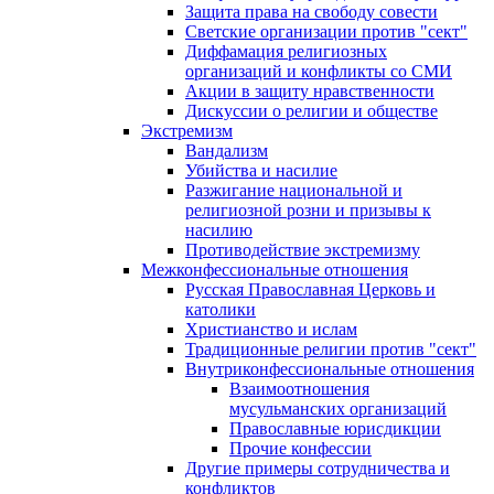
Защита права на свободу совести
Светские организации против "сект"
Диффамация религиозных
организаций и конфликты со СМИ
Акции в защиту нравственности
Дискуссии о религии и обществе
Экстремизм
Вандализм
Убийства и насилие
Разжигание национальной и
религиозной розни и призывы к
насилию
Противодействие экстремизму
Межконфессиональные отношения
Русская Православная Церковь и
католики
Христианство и ислам
Традиционные религии против "сект"
Внутриконфессиональные отношения
Взаимоотношения
мусульманских организаций
Православные юрисдикции
Прочие конфессии
Другие примеры сотрудничества и
конфликтов