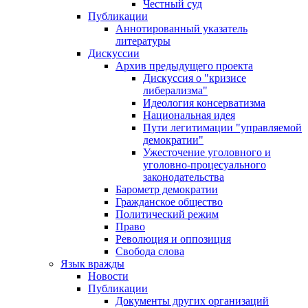
Честный суд
Публикации
Аннотированный указатель
литературы
Дискуссии
Архив предыдущего проекта
Дискуссия о "кризисе
либерализма"
Идеология консерватизма
Национальная идея
Пути легитимации "управляемой
демократии"
Ужесточение уголовного и
уголовно-процесуального
законодательства
Барометр демократии
Гражданское общество
Политический режим
Право
Революция и оппозиция
Свобода слова
Язык вражды
Новости
Публикации
Документы других организаций