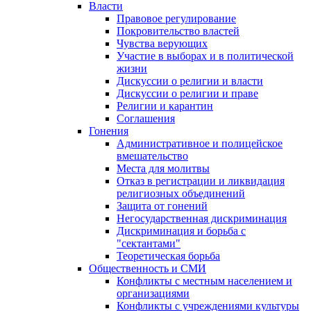
Власти
Правовое регулирование
Покровительство властей
Чувства верующих
Участие в выборах и в политической
жизни
Дискуссии о религии и власти
Дискуссии о религии и праве
Религии и карантин
Соглашения
Гонения
Административное и полицейское
вмешательство
Места для молитвы
Отказ в регистрации и ликвидация
религиозных объединений
Защита от гонений
Негосударственная дискриминация
Дискриминация и борьба с
"сектантами"
Теоретическая борьба
Общественность и СМИ
Конфликты с местным населением и
организациями
Конфликты с учреждениями культуры