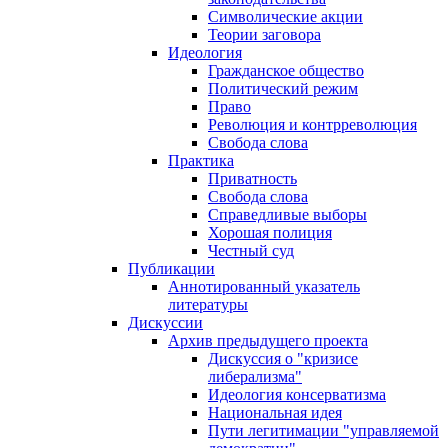
Символические акции
Теории заговора
Идеология
Гражданское общество
Политический режим
Право
Революция и контрреволюция
Свобода слова
Практика
Приватность
Свобода слова
Справедливые выборы
Хорошая полиция
Честный суд
Публикации
Аннотированный указатель
литературы
Дискуссии
Архив предыдущего проекта
Дискуссия о "кризисе
либерализма"
Идеология консерватизма
Национальная идея
Пути легитимации "управляемой