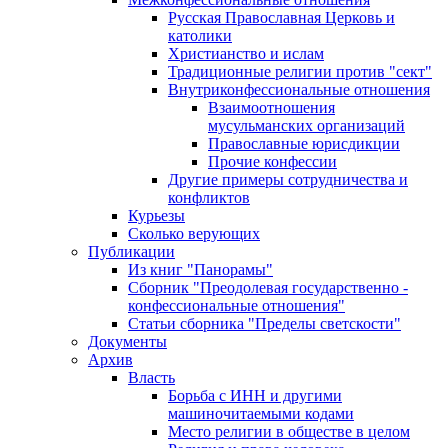
Русская Православная Церковь и
католики
Христианство и ислам
Традиционные религии против "сект"
Внутриконфессиональные отношения
Взаимоотношения
мусульманских организаций
Православные юрисдикции
Прочие конфессии
Другие примеры сотрудничества и
конфликтов
Курьезы
Сколько верующих
Публикации
Из книг "Панорамы"
Сборник "Преодолевая государственно -
конфессиональные отношения"
Статьи сборника "Пределы светскости"
Документы
Архив
Власть
Борьба с ИНН и другими
машиночитаемыми кодами
Место религии в обществе в целом