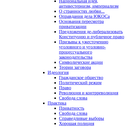
Национальная идея,
антивестернизм, империализм
О странностях любви...
Оправдания дела ЮКОСа
Основания пересмотра
приватизации
Предложения де-либерализовать
Конституцию и публичное право
Призывы к ужесточению
уголовного и уголовно-
процессуального
законодательства
Символические акции
Теории заговора
Идеология
Гражданское общество
Политический режим
Право
Революция и контрреволюция
Свобода слова
Практика
Приватность
Свобода слова
Справедливые выборы
Хорошая полиция