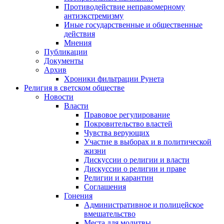
Противодействие неправомерному
антиэкстремизму
Иные государственные и общественные
действия
Мнения
Публикации
Документы
Архив
Хроники фильтрации Рунета
Религия в светском обществе
Новости
Власти
Правовое регулирование
Покровительство властей
Чувства верующих
Участие в выборах и в политической
жизни
Дискуссии о религии и власти
Дискуссии о религии и праве
Религии и карантин
Соглашения
Гонения
Административное и полицейское
вмешательство
Места для молитвы