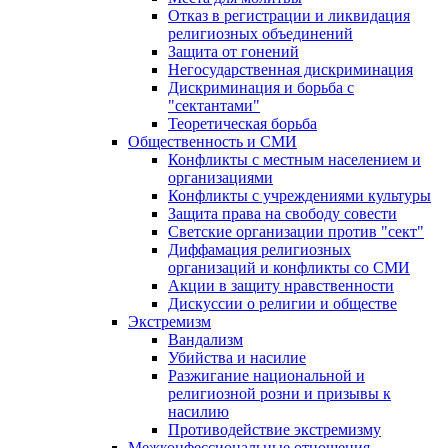
Отказ в регистрации и ликвидация
религиозных объединений
Защита от гонений
Негосударственная дискриминация
Дискриминация и борьба с
"сектантами"
Теоретическая борьба
Общественность и СМИ
Конфликты с местным населением и
организациями
Конфликты с учреждениями культуры
Защита права на свободу совести
Светские организации против "сект"
Диффамация религиозных
организаций и конфликты со СМИ
Акции в защиту нравственности
Дискуссии о религии и обществе
Экстремизм
Вандализм
Убийства и насилие
Разжигание национальной и
религиозной розни и призывы к
насилию
Противодействие экстремизму
Межконфессиональные отношения