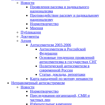
Новости
Проявления расизма и радикального
национализма
Противодействие расизму и радикальному
национализму
Нормотворчество
Мнения
Публикации
Документы
Архив
Антисемитизм 2003-2006
Антисемитизм в Российской
Федерации
Основные тенденции проявлений
антисемитизма в государствах СНГ
Политический антисемитизм в
современной России
Статьи, доклады, репортажи
Карта нападений по мотиву ненависти
Неправомерный антиэкстремизм
Новости
Нормотворчество
Преследования организаций, СМИ и
частных лиц
Избирательные кампании