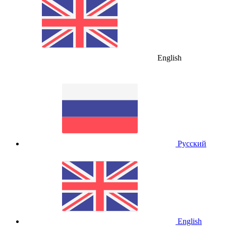
English
Русский
English