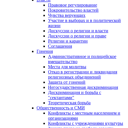
Правовое регулирование
Покровительство властей
Чувства верующих
Участие в выборах и в политической
жизни
Дискуссии о религии и власти
Дискуссии о религии и праве
Религии и карантин
Соглашения
Гонения
Административное и полицейское
вмешательство
Места для молитвы
Отказ в регистрации и ликвидация
религиозных объединений
Защита от гонений
Негосударственная дискриминация
Дискриминация и борьба с
"сектантами"
Теоретическая борьба
Общественность и СМИ
Конфликты с местным населением и
организациями
Конфликты с учреждениями культуры