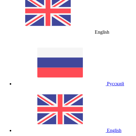
English
Русский
English