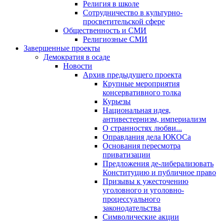
Религия в школе
Сотрудничество в культурно-
просветительской сфере
Общественность и СМИ
Религиозные СМИ
Завершенные проекты
Демократия в осаде
Новости
Архив предыдущего проекта
Крупные мероприятия
консервативного толка
Курьезы
Национальная идея,
антивестернизм, империализм
О странностях любви...
Оправдания дела ЮКОСа
Основания пересмотра
приватизации
Предложения де-либерализовать
Конституцию и публичное право
Призывы к ужесточению
уголовного и уголовно-
процессуального
законодательства
Символические акции