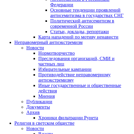
Федерации
Основные тенденции проявлений
антисемитизма в государствах СНГ
Политический антисемитизм в
современной России
Статьи, доклады, репортажи
Карта нападений по мотиву ненависти
Неправомерный антиэкстремизм
Новости
Нормотворчество
Преследования организаций, СМИ и
частных лиц
Избирательные кампании
Противодействие неправомерному
антиэкстремизму
Иные государственные и общественные
действия
Мнения
Публикации
Документы
Архив
Хроники фильтрации Рунета
Религия в светском обществе
Новости
Власти