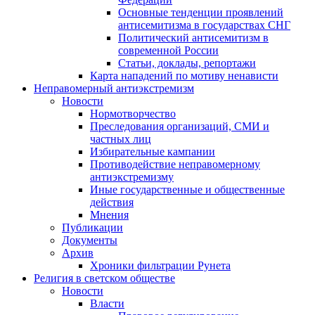
Основные тенденции проявлений
антисемитизма в государствах СНГ
Политический антисемитизм в
современной России
Статьи, доклады, репортажи
Карта нападений по мотиву ненависти
Неправомерный антиэкстремизм
Новости
Нормотворчество
Преследования организаций, СМИ и
частных лиц
Избирательные кампании
Противодействие неправомерному
антиэкстремизму
Иные государственные и общественные
действия
Мнения
Публикации
Документы
Архив
Хроники фильтрации Рунета
Религия в светском обществе
Новости
Власти