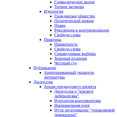
Символические акции
Теории заговора
Идеология
Гражданское общество
Политический режим
Право
Революция и контрреволюция
Свобода слова
Практика
Приватность
Свобода слова
Справедливые выборы
Хорошая полиция
Честный суд
Публикации
Аннотированный указатель
литературы
Дискуссии
Архив предыдущего проекта
Дискуссия о "кризисе
либерализма"
Идеология консерватизма
Национальная идея
Пути легитимации "управляемой
демократии"