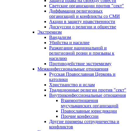
Защита права на свободу совести
Светские организации против "сект"
Диффамация религиозных
организаций и конфликты со СМИ
Акции в защиту нравственности
Дискуссии о религии и обществе
Экстремизм
Вандализм
Убийства и насилие
Разжигание национальной и
религиозной розни и призывы к
насилию
Противодействие экстремизму
Межконфессиональные отношения
Русская Православная Церковь и
католики
Христианство и ислам
Традиционные религии против "сект"
Внутриконфессиональные отношения
Взаимоотношения
мусульманских организаций
Православные юрисдикции
Прочие конфессии
Другие примеры сотрудничества и
конфликтов