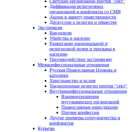
Светские организации против "сект"
Диффамация религиозных
организаций и конфликты со СМИ
Акции в защиту нравственности
Дискуссии о религии и обществе
Экстремизм
Вандализм
Убийства и насилие
Разжигание национальной и
религиозной розни и призывы к
насилию
Противодействие экстремизму
Межконфессиональные отношения
Русская Православная Церковь и
католики
Христианство и ислам
Традиционные религии против "сект"
Внутриконфессиональные отношения
Взаимоотношения
мусульманских организаций
Православные юрисдикции
Прочие конфессии
Другие примеры сотрудничества и
конфликтов
Курьезы