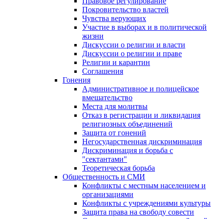
Правовое регулирование
Покровительство властей
Чувства верующих
Участие в выборах и в политической
жизни
Дискуссии о религии и власти
Дискуссии о религии и праве
Религии и карантин
Соглашения
Гонения
Административное и полицейское
вмешательство
Места для молитвы
Отказ в регистрации и ликвидация
религиозных объединений
Защита от гонений
Негосударственная дискриминация
Дискриминация и борьба с
"сектантами"
Теоретическая борьба
Общественность и СМИ
Конфликты с местным населением и
организациями
Конфликты с учреждениями культуры
Защита права на свободу совести