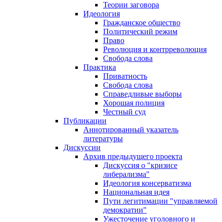
Теории заговора
Идеология
Гражданское общество
Политический режим
Право
Революция и контрреволюция
Свобода слова
Практика
Приватность
Свобода слова
Справедливые выборы
Хорошая полиция
Честный суд
Публикации
Аннотированный указатель
литературы
Дискуссии
Архив предыдущего проекта
Дискуссия о "кризисе
либерализма"
Идеология консерватизма
Национальная идея
Пути легитимации "управляемой
демократии"
Ужесточение уголовного и