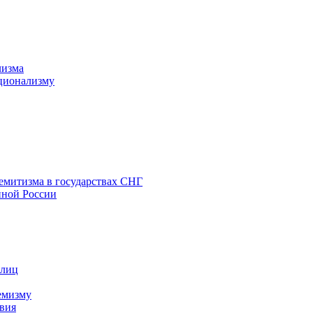
лизма
ционализму
емитизма в государствах СНГ
нной России
 лиц
емизму
вия