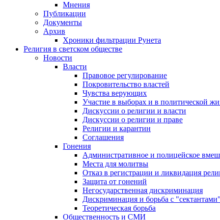
Мнения
Публикации
Документы
Архив
Хроники фильтрации Рунета
Религия в светском обществе
Новости
Власти
Правовое регулирование
Покровительство властей
Чувства верующих
Участие в выборах и в политической ж
Дискуссии о религии и власти
Дискуссии о религии и праве
Религии и карантин
Соглашения
Гонения
Административное и полицейское вмеш
Места для молитвы
Отказ в регистрации и ликвидация рел
Защита от гонений
Негосударственная дискриминация
Дискриминация и борьба с "сектантами
Теоретическая борьба
Общественность и СМИ