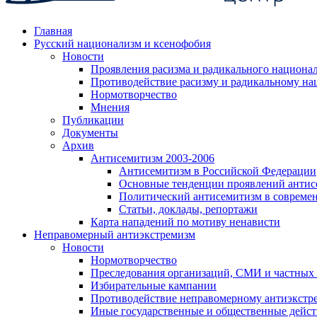
Главная
Русский национализм и ксенофобия
Новости
Проявления расизма и радикального национа
Противодействие расизму и радикальному на
Нормотворчество
Мнения
Публикации
Документы
Архив
Антисемитизм 2003-2006
Антисемитизм в Российской Федерации
Основные тенденции проявлений антис
Политический антисемитизм в совреме
Статьи, доклады, репортажи
Карта нападений по мотиву ненависти
Неправомерный антиэкстремизм
Новости
Нормотворчество
Преследования организаций, СМИ и частных
Избирательные кампании
Противодействие неправомерному антиэкстр
Иные государственные и общественные дейст