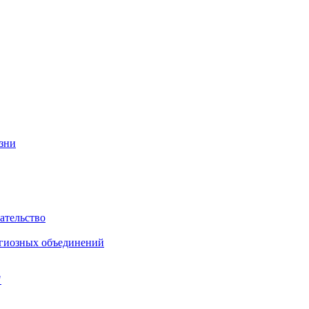
изни
ательство
игиозных объединений
"