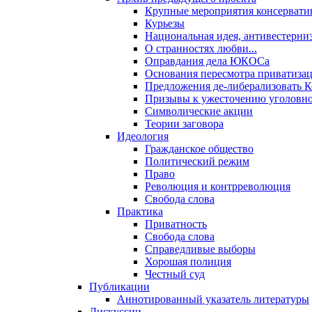
Крупные мероприятия консервати
Курьезы
Национальная идея, антивестерни
О странностях любви...
Оправдания дела ЮКОСа
Основания пересмотра приватиза
Предложения де-либерализовать 
Призывы к ужесточению уголовног
Символические акции
Теории заговора
Идеология
Гражданское общество
Политический режим
Право
Революция и контрреволюция
Свобода слова
Практика
Приватность
Свобода слова
Справедливые выборы
Хорошая полиция
Честный суд
Публикации
Аннотированный указатель литературы
Дискуссии