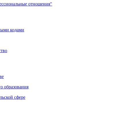
фессиональные отношения"
мыми кодами
ство
ве
го образования
льской сфере