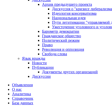
Архив предыдущего проекта
Дискуссия о "кризисе либерализм
Идеология консерватизма
Национальная идея
Пути легитимации "управляемой 
Ужесточение уголовного и уголов
Барометр демократии
Гражданское общество
Политический режим
Право
Революция и оппозиция
Свобода слова
Язык вражды
Новости
Публикации
Документы других организаций
Дискуссии
Объявления
О нас
Аналитика
Справочник
База данных