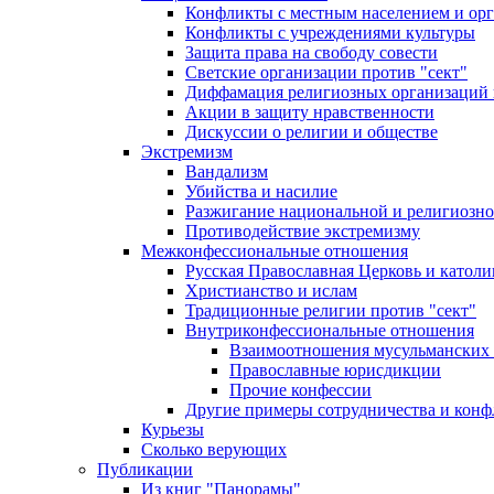
Конфликты с местным населением и ор
Конфликты с учреждениями культуры
Защита права на свободу совести
Светские организации против "сект"
Диффамация религиозных организаций
Акции в защиту нравственности
Дискуссии о религии и обществе
Экстремизм
Вандализм
Убийства и насилие
Разжигание национальной и религиозно
Противодействие экстремизму
Межконфессиональные отношения
Русская Православная Церковь и католи
Христианство и ислам
Традиционные религии против "сект"
Внутриконфессиональные отношения
Взаимоотношения мусульманских 
Православные юрисдикции
Прочие конфессии
Другие примеры сотрудничества и конф
Курьезы
Сколько верующих
Публикации
Из книг "Панорамы"