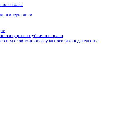
вного толка
зм, империализм
ции
Конституцию и публичное право
о и уголовно-процессуального законодательства