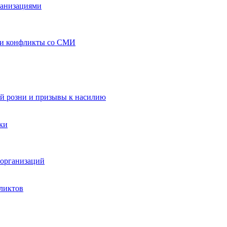
ганизациями
 и конфликты со СМИ
й розни и призывы к насилию
ки
организаций
ликтов