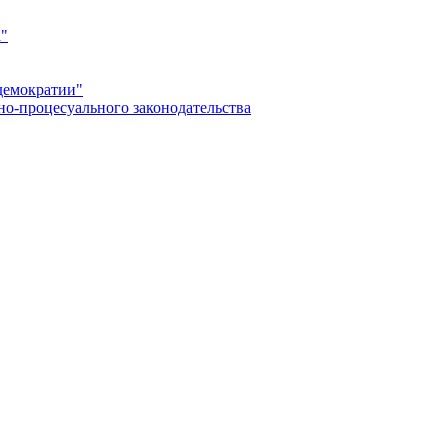
а"
демократии"
но-процесуального законодательства