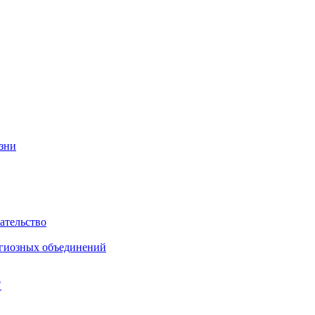
изни
ательство
игиозных объединений
"