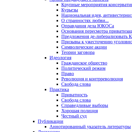
Крупные мероприятия консервати
Курьезы
Национальная идея, антивестерни
О странностях любви...
Оправдания дела ЮКОСа
Основания пересмотра приватиза
Предложения де-либерализовать 
Призывы к ужесточению уголовног
Символические акции
Теории заговора
Идеология
Гражданское общество
Политический режим
Право
Революция и контрреволюция
Свобода слова
Практика
Приватность
Свобода слова
Справедливые выборы
Хорошая полиция
Честный суд
Публикации
Аннотированный указатель литературы
Дискуссии