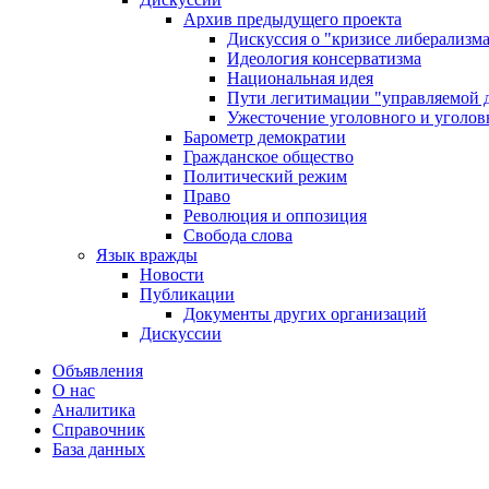
Архив предыдущего проекта
Дискуссия о "кризисе либерализм
Идеология консерватизма
Национальная идея
Пути легитимации "управляемой 
Ужесточение уголовного и уголов
Барометр демократии
Гражданское общество
Политический режим
Право
Революция и оппозиция
Свобода слова
Язык вражды
Новости
Публикации
Документы других организаций
Дискуссии
Объявления
О нас
Аналитика
Справочник
База данных