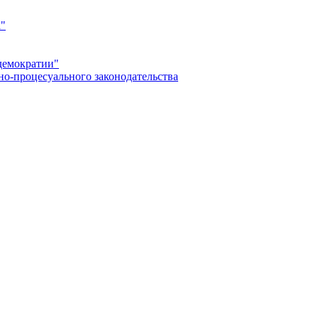
а"
демократии"
но-процесуального законодательства