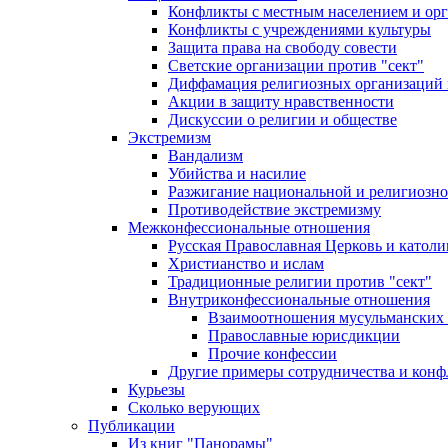
Конфликты с местным населением и ор
Конфликты с учреждениями культуры
Защита права на свободу совести
Светские организации против "сект"
Диффамация религиозных организаций
Акции в защиту нравственности
Дискуссии о религии и обществе
Экстремизм
Вандализм
Убийства и насилие
Разжигание национальной и религиозно
Противодействие экстремизму
Межконфессиональные отношения
Русская Православная Церковь и католи
Христианство и ислам
Традиционные религии против "сект"
Внутриконфессиональные отношения
Взаимоотношения мусульманских 
Православные юрисдикции
Прочие конфессии
Другие примеры сотрудничества и конф
Курьезы
Сколько верующих
Публикации
Из книг "Панорамы"