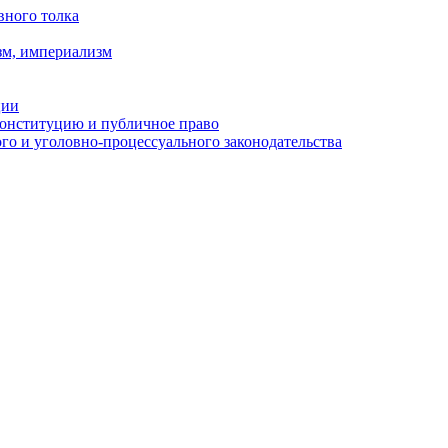
вного толка
зм, империализм
ции
Конституцию и публичное право
о и уголовно-процессуального законодательства