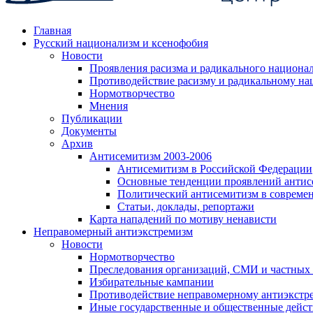
Главная
Русский национализм и ксенофобия
Новости
Проявления расизма и радикального национа
Противодействие расизму и радикальному на
Нормотворчество
Мнения
Публикации
Документы
Архив
Антисемитизм 2003-2006
Антисемитизм в Российской Федерации
Основные тенденции проявлений антис
Политический антисемитизм в совреме
Статьи, доклады, репортажи
Карта нападений по мотиву ненависти
Неправомерный антиэкстремизм
Новости
Нормотворчество
Преследования организаций, СМИ и частных
Избирательные кампании
Противодействие неправомерному антиэкстр
Иные государственные и общественные дейст