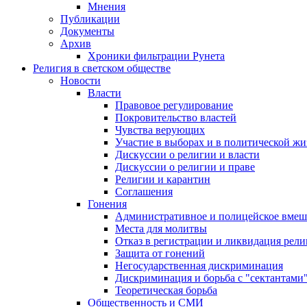
Мнения
Публикации
Документы
Архив
Хроники фильтрации Рунета
Религия в светском обществе
Новости
Власти
Правовое регулирование
Покровительство властей
Чувства верующих
Участие в выборах и в политической ж
Дискуссии о религии и власти
Дискуссии о религии и праве
Религии и карантин
Соглашения
Гонения
Административное и полицейское вмеш
Места для молитвы
Отказ в регистрации и ликвидация рел
Защита от гонений
Негосударственная дискриминация
Дискриминация и борьба с "сектантами
Теоретическая борьба
Общественность и СМИ