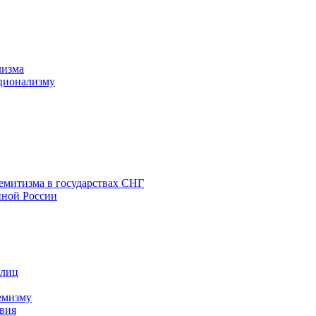
лизма
ционализму
емитизма в государствах СНГ
нной России
 лиц
емизму
вия