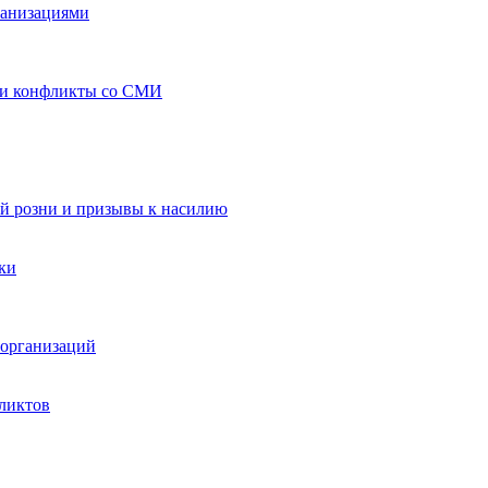
ганизациями
 и конфликты со СМИ
й розни и призывы к насилию
ки
организаций
ликтов