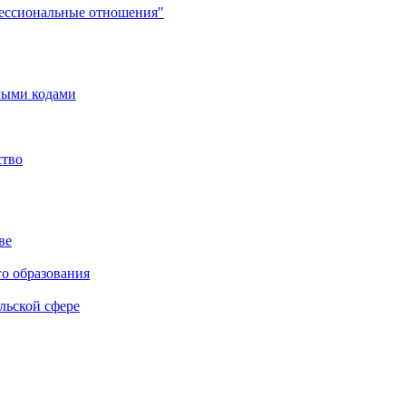
фессиональные отношения"
мыми кодами
ство
ве
го образования
льской сфере