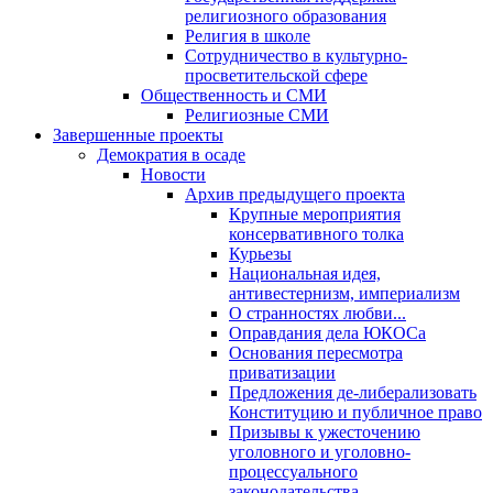
религиозного образования
Религия в школе
Сотрудничество в культурно-
просветительской сфере
Общественность и СМИ
Религиозные СМИ
Завершенные проекты
Демократия в осаде
Новости
Архив предыдущего проекта
Крупные мероприятия
консервативного толка
Курьезы
Национальная идея,
антивестернизм, империализм
О странностях любви...
Оправдания дела ЮКОСа
Основания пересмотра
приватизации
Предложения де-либерализовать
Конституцию и публичное право
Призывы к ужесточению
уголовного и уголовно-
процессуального
законодательства