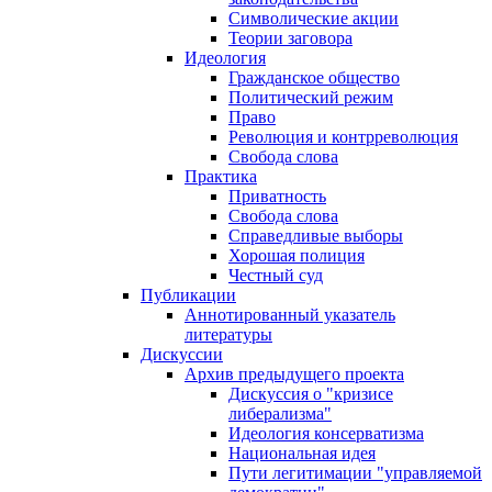
Символические акции
Теории заговора
Идеология
Гражданское общество
Политический режим
Право
Революция и контрреволюция
Свобода слова
Практика
Приватность
Свобода слова
Справедливые выборы
Хорошая полиция
Честный суд
Публикации
Аннотированный указатель
литературы
Дискуссии
Архив предыдущего проекта
Дискуссия о "кризисе
либерализма"
Идеология консерватизма
Национальная идея
Пути легитимации "управляемой