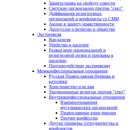
Защита права на свободу совести
Светские организации против "сект"
Диффамация религиозных
организаций и конфликты со СМИ
Акции в защиту нравственности
Дискуссии о религии и обществе
Экстремизм
Вандализм
Убийства и насилие
Разжигание национальной и
религиозной розни и призывы к
насилию
Противодействие экстремизму
Межконфессиональные отношения
Русская Православная Церковь и
католики
Христианство и ислам
Традиционные религии против "сект"
Внутриконфессиональные отношения
Взаимоотношения
мусульманских организаций
Православные юрисдикции
Прочие конфессии
Другие примеры сотрудничества и
конфликтов