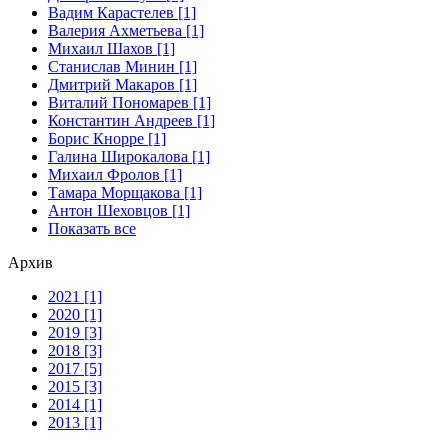
Вадим Карастелев [1]
Валерия Ахметьева [1]
Михаил Шахов [1]
Станислав Минин [1]
Дмитрий Макаров [1]
Виталий Пономарев [1]
Константин Андреев [1]
Борис Кнорре [1]
Галина Широкалова [1]
Михаил Фролов [1]
Тамара Морщакова [1]
Антон Шеховцов [1]
Показать все
Архив
2021 [1]
2020 [1]
2019 [3]
2018 [3]
2017 [5]
2015 [3]
2014 [1]
2013 [1]