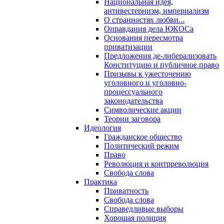
Национальная идея,
антивестернизм, империализм
О странностях любви...
Оправдания дела ЮКОСа
Основания пересмотра
приватизации
Предложения де-либерализовать
Конституцию и публичное право
Призывы к ужесточению
уголовного и уголовно-
процессуального
законодательства
Символические акции
Теории заговора
Идеология
Гражданское общество
Политический режим
Право
Революция и контрреволюция
Свобода слова
Практика
Приватность
Свобода слова
Справедливые выборы
Хорошая полиция