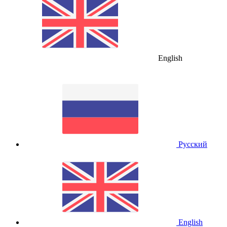
English
Русский
English