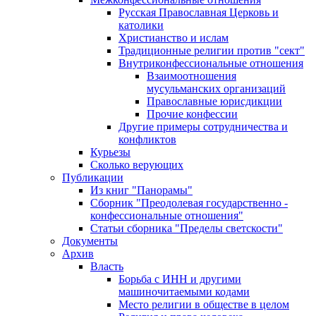
Русская Православная Церковь и
католики
Христианство и ислам
Традиционные религии против "сект"
Внутриконфессиональные отношения
Взаимоотношения
мусульманских организаций
Православные юрисдикции
Прочие конфессии
Другие примеры сотрудничества и
конфликтов
Курьезы
Сколько верующих
Публикации
Из книг "Панорамы"
Сборник "Преодолевая государственно -
конфессиональные отношения"
Статьи сборника "Пределы светскости"
Документы
Архив
Власть
Борьба с ИНН и другими
машиночитаемыми кодами
Место религии в обществе в целом