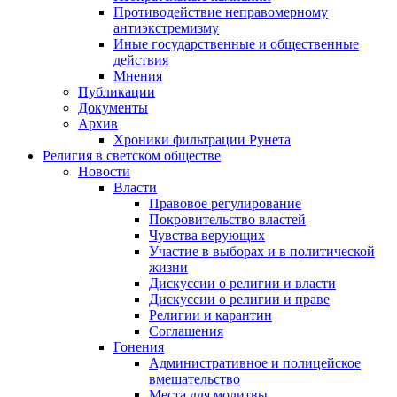
Противодействие неправомерному
антиэкстремизму
Иные государственные и общественные
действия
Мнения
Публикации
Документы
Архив
Хроники фильтрации Рунета
Религия в светском обществе
Новости
Власти
Правовое регулирование
Покровительство властей
Чувства верующих
Участие в выборах и в политической
жизни
Дискуссии о религии и власти
Дискуссии о религии и праве
Религии и карантин
Соглашения
Гонения
Административное и полицейское
вмешательство
Места для молитвы