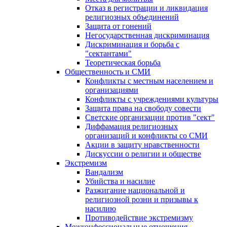
Отказ в регистрации и ликвидация
религиозных объединений
Защита от гонений
Негосударственная дискриминация
Дискриминация и борьба с
"сектантами"
Теоретическая борьба
Общественность и СМИ
Конфликты с местным населением и
организациями
Конфликты с учреждениями культуры
Защита права на свободу совести
Светские организации против "сект"
Диффамация религиозных
организаций и конфликты со СМИ
Акции в защиту нравственности
Дискуссии о религии и обществе
Экстремизм
Вандализм
Убийства и насилие
Разжигание национальной и
религиозной розни и призывы к
насилию
Противодействие экстремизму
Межконфессиональные отношения