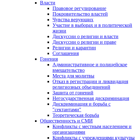
Власти
Правовое регулирование
Покровительство властей
Чувства верующих
Участие в выборах и в политической
жизни
Дискуссии о религии и власти
Дискуссии о религии и праве
Религии и карантин
Соглашения
Гонения
Административное и полицейское
вмешательство
Места для молитвы
Отказ в регистрации и ликвидация
религиозных объединений
Защита от гонений
Негосударственная дискриминация
Дискриминация и борьба с
"сектантами"
Теоретическая борьба
Общественность и СМИ
Конфликты с местным населением и
организациями
Конфликты с учреждениями культуры