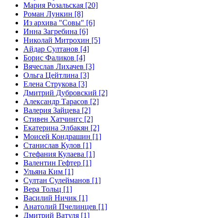
Мария Розальская [20]
Роман Лункин [8]
Из архива "Совы" [6]
Инна Загребина [6]
Николай Митрохин [5]
Айдар Султанов [4]
Борис Фаликов [4]
Вячеслав Лихачев [3]
Ольга Цейтлина [3]
Елена Струкова [3]
Дмитрий Дубровский [2]
Александр Тарасов [2]
Валерия Зайцева [2]
Стивен Хатчингс [2]
Екатерина Элбакян [2]
Моисей Кондрашин [1]
Станислав Кулов [1]
Стефания Кулаева [1]
Валентин Гефтер [1]
Ульяна Ким [1]
Султан Сулейманов [1]
Верa Тольц [1]
Василий Ничик [1]
Анатолий Пчелинцев [1]
Дмитрий Ватуля [1]