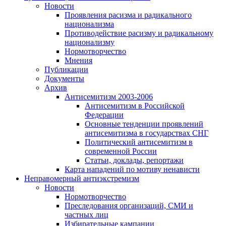
Новости
Проявления расизма и радикального
национализма
Противодействие расизму и радикальному
национализму
Нормотворчество
Мнения
Публикации
Документы
Архив
Антисемитизм 2003-2006
Антисемитизм в Российской
Федерации
Основные тенденции проявлений
антисемитизма в государствах СНГ
Политический антисемитизм в
современной России
Статьи, доклады, репортажи
Карта нападений по мотиву ненависти
Неправомерный антиэкстремизм
Новости
Нормотворчество
Преследования организаций, СМИ и
частных лиц
Избирательные кампании