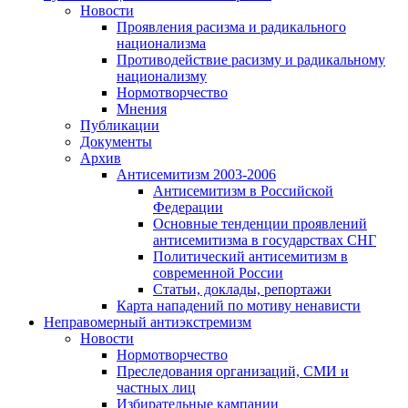
Новости
Проявления расизма и радикального
национализма
Противодействие расизму и радикальному
национализму
Нормотворчество
Мнения
Публикации
Документы
Архив
Антисемитизм 2003-2006
Антисемитизм в Российской
Федерации
Основные тенденции проявлений
антисемитизма в государствах СНГ
Политический антисемитизм в
современной России
Статьи, доклады, репортажи
Карта нападений по мотиву ненависти
Неправомерный антиэкстремизм
Новости
Нормотворчество
Преследования организаций, СМИ и
частных лиц
Избирательные кампании