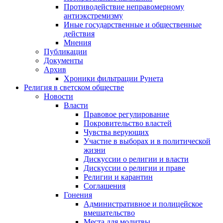
Противодействие неправомерному
антиэкстремизму
Иные государственные и общественные
действия
Мнения
Публикации
Документы
Архив
Хроники фильтрации Рунета
Религия в светском обществе
Новости
Власти
Правовое регулирование
Покровительство властей
Чувства верующих
Участие в выборах и в политической
жизни
Дискуссии о религии и власти
Дискуссии о религии и праве
Религии и карантин
Соглашения
Гонения
Административное и полицейское
вмешательство
Места для молитвы