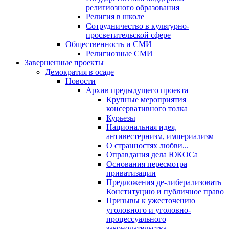
религиозного образования
Религия в школе
Сотрудничество в культурно-
просветительской сфере
Общественность и СМИ
Религиозные СМИ
Завершенные проекты
Демократия в осаде
Новости
Архив предыдущего проекта
Крупные мероприятия
консервативного толка
Курьезы
Национальная идея,
антивестернизм, империализм
О странностях любви...
Оправдания дела ЮКОСа
Основания пересмотра
приватизации
Предложения де-либерализовать
Конституцию и публичное право
Призывы к ужесточению
уголовного и уголовно-
процессуального
законодательства