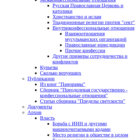
Русская Православная Церковь и
католики
Христианство и ислам
Традиционные религии против "сект"
Внутриконфессиональные отношения
Взаимоотношения
мусульманских организаций
Православные юрисдикции
Прочие конфессии
Другие примеры сотрудничества и
конфликтов
Курьезы
Сколько верующих
Публикации
Из книг "Панорамы"
Сборник "Преодолевая государственно -
конфессиональные отношения"
Статьи сборника "Пределы светскости"
Документы
Архив
Власть
Борьба с ИНН и другими
машиночитаемыми кодами
Место религии в обществе в целом