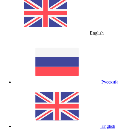
English
Русский
English