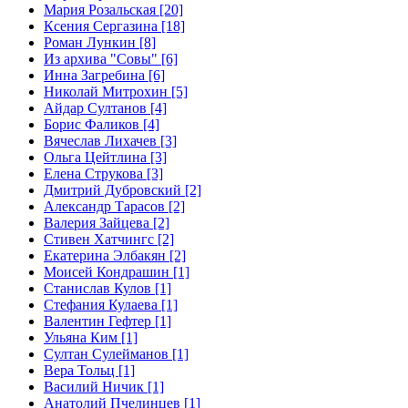
Мария Розальская [20]
Ксения Сергазина [18]
Роман Лункин [8]
Из архива "Совы" [6]
Инна Загребина [6]
Николай Митрохин [5]
Айдар Султанов [4]
Борис Фаликов [4]
Вячеслав Лихачев [3]
Ольга Цейтлина [3]
Елена Струкова [3]
Дмитрий Дубровский [2]
Александр Тарасов [2]
Валерия Зайцева [2]
Стивен Хатчингс [2]
Екатерина Элбакян [2]
Моисей Кондрашин [1]
Станислав Кулов [1]
Стефания Кулаева [1]
Валентин Гефтер [1]
Ульяна Ким [1]
Султан Сулейманов [1]
Верa Тольц [1]
Василий Ничик [1]
Анатолий Пчелинцев [1]