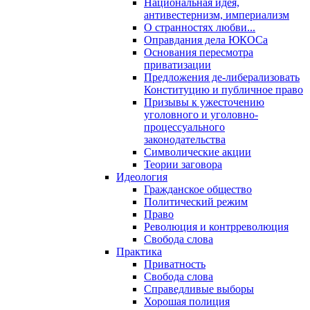
Национальная идея,
антивестернизм, империализм
О странностях любви...
Оправдания дела ЮКОСа
Основания пересмотра
приватизации
Предложения де-либерализовать
Конституцию и публичное право
Призывы к ужесточению
уголовного и уголовно-
процессуального
законодательства
Символические акции
Теории заговора
Идеология
Гражданское общество
Политический режим
Право
Революция и контрреволюция
Свобода слова
Практика
Приватность
Свобода слова
Справедливые выборы
Хорошая полиция