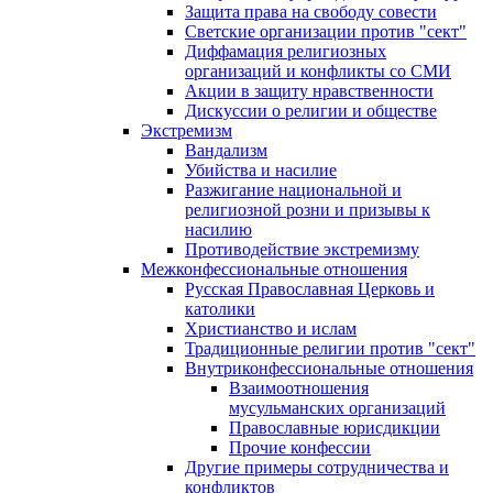
Защита права на свободу совести
Светские организации против "сект"
Диффамация религиозных
организаций и конфликты со СМИ
Акции в защиту нравственности
Дискуссии о религии и обществе
Экстремизм
Вандализм
Убийства и насилие
Разжигание национальной и
религиозной розни и призывы к
насилию
Противодействие экстремизму
Межконфессиональные отношения
Русская Православная Церковь и
католики
Христианство и ислам
Традиционные религии против "сект"
Внутриконфессиональные отношения
Взаимоотношения
мусульманских организаций
Православные юрисдикции
Прочие конфессии
Другие примеры сотрудничества и
конфликтов