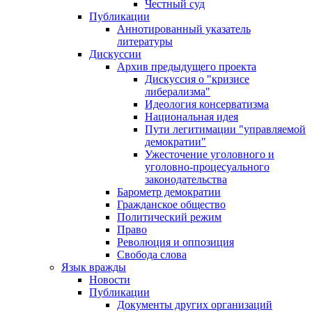
Честный суд
Публикации
Аннотированный указатель
литературы
Дискуссии
Архив предыдущего проекта
Дискуссия о "кризисе
либерализма"
Идеология консерватизма
Национальная идея
Пути легитимации "управляемой
демократии"
Ужесточение уголовного и
уголовно-процесуального
законодательства
Барометр демократии
Гражданское общество
Политический режим
Право
Революция и оппозиция
Свобода слова
Язык вражды
Новости
Публикации
Документы других организаций