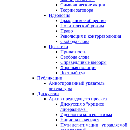
Символические акции
Теории заговора
Идеология
Гражданское общество
Политический режим
Право
Революция и контрреволюция
Свобода слова
Практика
Приватность
Свобода слова
Справедливые выборы
Хорошая полиция
Честный суд
Публикации
Аннотированный указатель
литературы
Дискуссии
Архив предыдущего проекта
Дискуссия о "кризисе
либерализма"
Идеология консерватизма
Национальная идея
Пути легитимации "управляемой