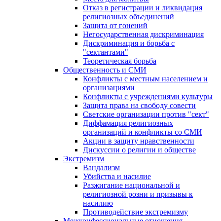
Отказ в регистрации и ликвидация
религиозных объединений
Защита от гонений
Негосударственная дискриминация
Дискриминация и борьба с
"сектантами"
Теоретическая борьба
Общественность и СМИ
Конфликты с местным населением и
организациями
Конфликты с учреждениями культуры
Защита права на свободу совести
Светские организации против "сект"
Диффамация религиозных
организаций и конфликты со СМИ
Акции в защиту нравственности
Дискуссии о религии и обществе
Экстремизм
Вандализм
Убийства и насилие
Разжигание национальной и
религиозной розни и призывы к
насилию
Противодействие экстремизму
Межконфессиональные отношения