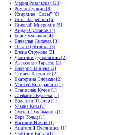
Мария Розальская [20]
Роман Лункин [8]
Из архива "Совы" [6]
Инна Загребина [6]
Николай Митрохин [5]
Айдар Султанов [4]
Борис Фаликов [4]
Вячеслав Лихачев [3]
Ольга Цейтлина [3]
Елена Струкова [3]
Дмитрий Дубровский [2]
Александр Тарасов [2]
Валерия Зайцева [2]
Стивен Хатчингс [2]
Екатерина Элбакян [2]
Моисей Кондрашин [1]
Станислав Кулов [1]
Стефания Кулаева [1]
Валентин Гефтер [1]
Ульяна Ким [1]
Султан Сулейманов [1]
Верa Тольц [1]
Василий Ничик [1]
Анатолий Пчелинцев [1]
Дмитрий Ватуля [1]