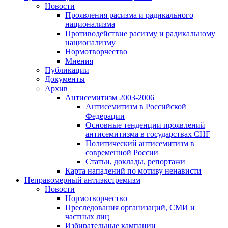
Новости
Проявления расизма и радикального
национализма
Противодействие расизму и радикальному
национализму
Нормотворчество
Мнения
Публикации
Документы
Архив
Антисемитизм 2003-2006
Антисемитизм в Российской
Федерации
Основные тенденции проявлений
антисемитизма в государствах СНГ
Политический антисемитизм в
современной России
Статьи, доклады, репортажи
Карта нападений по мотиву ненависти
Неправомерный антиэкстремизм
Новости
Нормотворчество
Преследования организаций, СМИ и
частных лиц
Избирательные кампании