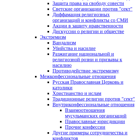
Защита права на свободу совести
Светские организации против "сект"
Диффамация религиозных
организаций и конфликты со СМИ
Акции в защиту нравственности
Дискуссии о религии и обществе
Экстремизм
Вандализм
Убийства и насилие
Разжигание национальной и
религиозной розни и призывы к
насилию
Противодействие экстремизму
Межконфессиональные отношения
Русская Православная Церковь и
католики
Христианство и ислам
Традиционные религии против "сект"
Внутриконфессиональные отношения
Взаимоотношения
мусульманских организаций
Православные юрисдикции
Прочие конфессии
Другие примеры сотрудничества и
конфликтов