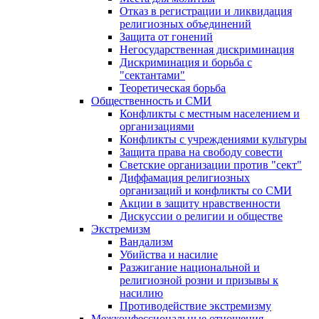
Отказ в регистрации и ликвидация
религиозных объединений
Защита от гонений
Негосударственная дискриминация
Дискриминация и борьба с
"сектантами"
Теоретическая борьба
Общественность и СМИ
Конфликты с местным населением и
организациями
Конфликты с учреждениями культуры
Защита права на свободу совести
Светские организации против "сект"
Диффамация религиозных
организаций и конфликты со СМИ
Акции в защиту нравственности
Дискуссии о религии и обществе
Экстремизм
Вандализм
Убийства и насилие
Разжигание национальной и
религиозной розни и призывы к
насилию
Противодействие экстремизму
Межконфессиональные отношения