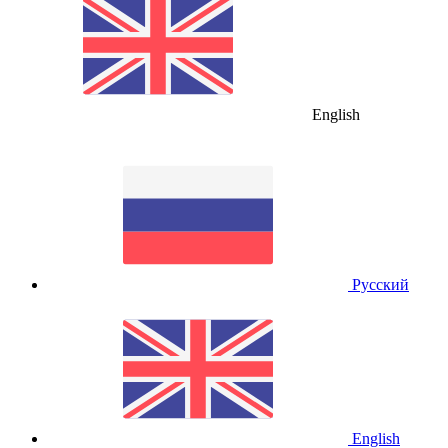
English
Русский
English