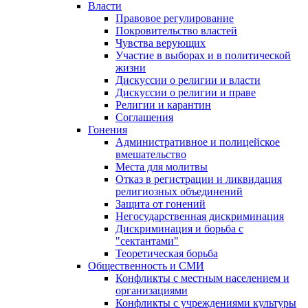
Власти
Правовое регулирование
Покровительство властей
Чувства верующих
Участие в выборах и в политической
жизни
Дискуссии о религии и власти
Дискуссии о религии и праве
Религии и карантин
Соглашения
Гонения
Административное и полицейское
вмешательство
Места для молитвы
Отказ в регистрации и ликвидация
религиозных объединений
Защита от гонений
Негосударственная дискриминация
Дискриминация и борьба с
"сектантами"
Теоретическая борьба
Общественность и СМИ
Конфликты с местным населением и
организациями
Конфликты с учреждениями культуры