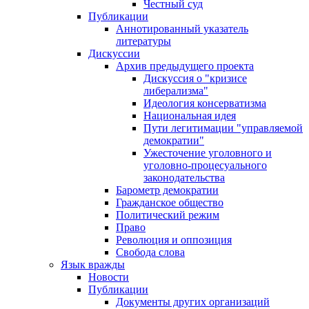
Честный суд
Публикации
Аннотированный указатель
литературы
Дискуссии
Архив предыдущего проекта
Дискуссия о "кризисе
либерализма"
Идеология консерватизма
Национальная идея
Пути легитимации "управляемой
демократии"
Ужесточение уголовного и
уголовно-процесуального
законодательства
Барометр демократии
Гражданское общество
Политический режим
Право
Революция и оппозиция
Свобода слова
Язык вражды
Новости
Публикации
Документы других организаций