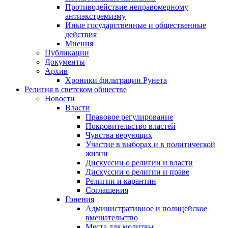
Противодействие неправомерному
антиэкстремизму
Иные государственные и общественные
действия
Мнения
Публикации
Документы
Архив
Хроники фильтрации Рунета
Религия в светском обществе
Новости
Власти
Правовое регулирование
Покровительство властей
Чувства верующих
Участие в выборах и в политической
жизни
Дискуссии о религии и власти
Дискуссии о религии и праве
Религии и карантин
Соглашения
Гонения
Административное и полицейское
вмешательство
Места для молитвы