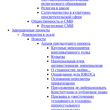
религиозного образования
Религия в школе
Сотрудничество в культурно-
просветительской сфере
Общественность и СМИ
Религиозные СМИ
Завершенные проекты
Демократия в осаде
Новости
Архив предыдущего проекта
Крупные мероприятия
консервативного толка
Курьезы
Национальная идея,
антивестернизм, империализм
О странностях любви...
Оправдания дела ЮКОСа
Основания пересмотра
приватизации
Предложения де-либерализовать
Конституцию и публичное право
Призывы к ужесточению
уголовного и уголовно-
процессуального
законодательства