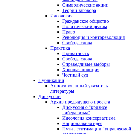
Символические акции
Теории заговора
Идеология
Гражданское общество
Политический режим
Право
Революция и контрреволюция
Свобода слова
Практика
Приватность
Свобода слова
Справедливые выборы
Хорошая полиция
Честный суд
Публикации
Аннотированный указатель
литературы
Дискуссии
Архив предыдущего проекта
Дискуссия о "кризисе
либерализма"
Идеология консерватизма
Национальная идея
Пути легитимации "управляемой