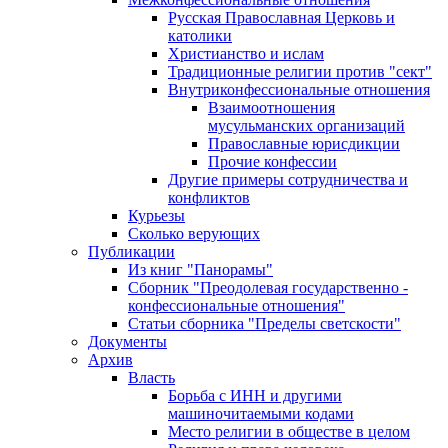
Русская Православная Церковь и
католики
Христианство и ислам
Традиционные религии против "сект"
Внутриконфессиональные отношения
Взаимоотношения
мусульманских организаций
Православные юрисдикции
Прочие конфессии
Другие примеры сотрудничества и
конфликтов
Курьезы
Сколько верующих
Публикации
Из книг "Панорамы"
Сборник "Преодолевая государственно -
конфессиональные отношения"
Статьи сборника "Пределы светскости"
Документы
Архив
Власть
Борьба с ИНН и другими
машиночитаемыми кодами
Место религии в обществе в целом