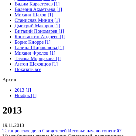
Вадим Карастелев [1]
Валерия Ахметьева [1]
Михаил Шахов [1]
Станислав Минин [1]
Дмитрий Макаров [1]
Виталий Пономарев [1]
Константин Андреев [1]
Борис Кнорре [1]
Галина Широкалова [1]
Михаил Фролов [1]
Тамара Морщакова [1]
Антон Шеховцов [1]
Показать все
Архив
2013 [1]
Ноябрь [1]
2013
19.11.2013
Таганрогское дело Свидетелей Иеговы: начало гонений?