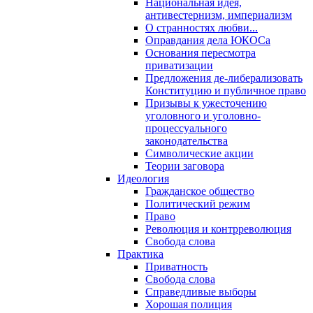
Национальная идея,
антивестернизм, империализм
О странностях любви...
Оправдания дела ЮКОСа
Основания пересмотра
приватизации
Предложения де-либерализовать
Конституцию и публичное право
Призывы к ужесточению
уголовного и уголовно-
процессуального
законодательства
Символические акции
Теории заговора
Идеология
Гражданское общество
Политический режим
Право
Революция и контрреволюция
Свобода слова
Практика
Приватность
Свобода слова
Справедливые выборы
Хорошая полиция