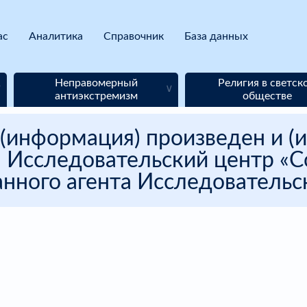
ас
Аналитика
Справочник
База данных
Неправомерный
Религия в светск
антиэкстремизм
обществе
(информация) произведен и (и
 Исследовательский центр «Со
нного агента Исследовательск