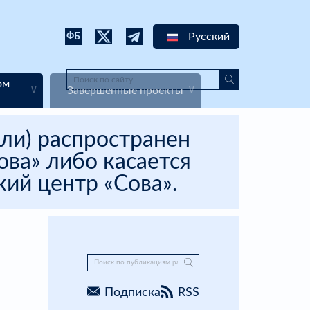
Русский
ФБ
ом
Завершенные проекты
ли) распространен
ва» либо касается
ий центр «Сова».
Подписка
RSS