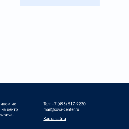
 ином их
Тел:
+7 (495) 517-9230
 на центр
mail@sova-center.ru
w.sova-
Карта сайта