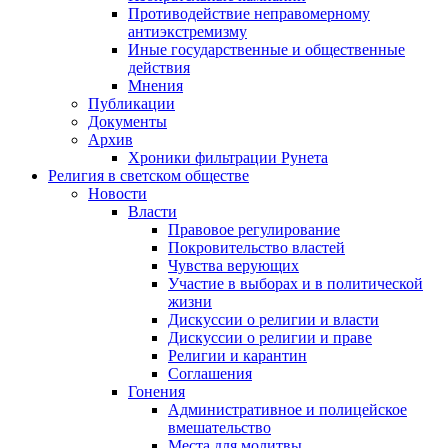
Противодействие неправомерному
антиэкстремизму
Иные государственные и общественные
действия
Мнения
Публикации
Документы
Архив
Хроники фильтрации Рунета
Религия в светском обществе
Новости
Власти
Правовое регулирование
Покровительство властей
Чувства верующих
Участие в выборах и в политической
жизни
Дискуссии о религии и власти
Дискуссии о религии и праве
Религии и карантин
Соглашения
Гонения
Административное и полицейское
вмешательство
Места для молитвы