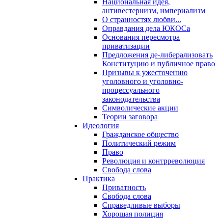
Национальная идея,
антивестернизм, империализм
О странностях любви...
Оправдания дела ЮКОСа
Основания пересмотра
приватизации
Предложения де-либерализовать
Конституцию и публичное право
Призывы к ужесточению
уголовного и уголовно-
процессуального
законодательства
Символические акции
Теории заговора
Идеология
Гражданское общество
Политический режим
Право
Революция и контрреволюция
Свобода слова
Практика
Приватность
Свобода слова
Справедливые выборы
Хорошая полиция