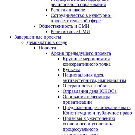
религиозного образования
Религия в школе
Сотрудничество в культурно-
просветительской сфере
Общественность и СМИ
Религиозные СМИ
Завершенные проекты
Демократия в осаде
Новости
Архив предыдущего проекта
Крупные мероприятия
консервативного толка
Курьезы
Национальная идея,
антивестернизм, империализм
О странностях любви...
Оправдания дела ЮКОСа
Основания пересмотра
приватизации
Предложения де-либерализовать
Конституцию и публичное право
Призывы к ужесточению
уголовного и уголовно-
процессуального
законодательства