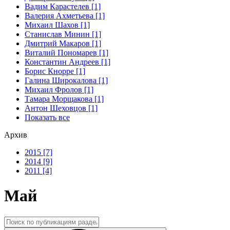
Вадим Карастелев [1]
Валерия Ахметьева [1]
Михаил Шахов [1]
Станислав Минин [1]
Дмитрий Макаров [1]
Виталий Пономарев [1]
Константин Андреев [1]
Борис Кнорре [1]
Галина Широкалова [1]
Михаил Фролов [1]
Тамара Морщакова [1]
Антон Шеховцов [1]
Показать все
Архив
2015 [7]
2014 [9]
2011 [4]
Май