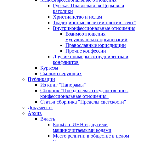
Русская Православная Церковь и
католики
Христианство и ислам
Традиционные религии против "сект"
Внутриконфессиональные отношения
Взаимоотношения
мусульманских организаций
Православные юрисдикции
Прочие конфессии
Другие примеры сотрудничества и
конфликтов
Курьезы
Сколько верующих
Публикации
Из книг "Панорамы"
Сборник "Преодолевая государственно -
конфессиональные отношения"
Статьи сборника "Пределы светскости"
Документы
Архив
Власть
Борьба с ИНН и другими
машиночитаемыми кодами
Место религии в обществе в целом