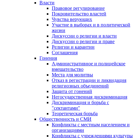
Власти
Правовое регулирование
Покровительство властей
Чувства верующих
Участие в выборах и в политической
жизни
Дискуссии о религии и власти
Дискуссии о религии и праве
Религии и карантин
Соглашения
Гонения
Административное и полицейское
вмешательство
Места для молитвы
Отказ в регистрации и ликвидация
религиозных объединений
Защита от гонений
Негосударственная дискриминация
Дискриминация и борьба с
"сектантами"
Теоретическая борьба
Общественность и СМИ
Конфликты с местным населением и
организациями
Конфликты с учреждениями культуры