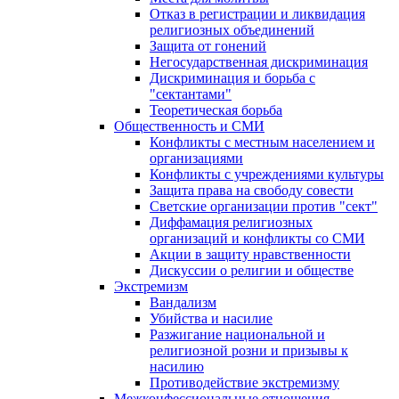
Отказ в регистрации и ликвидация
религиозных объединений
Защита от гонений
Негосударственная дискриминация
Дискриминация и борьба с
"сектантами"
Теоретическая борьба
Общественность и СМИ
Конфликты с местным населением и
организациями
Конфликты с учреждениями культуры
Защита права на свободу совести
Светские организации против "сект"
Диффамация религиозных
организаций и конфликты со СМИ
Акции в защиту нравственности
Дискуссии о религии и обществе
Экстремизм
Вандализм
Убийства и насилие
Разжигание национальной и
религиозной розни и призывы к
насилию
Противодействие экстремизму
Межконфессиональные отношения