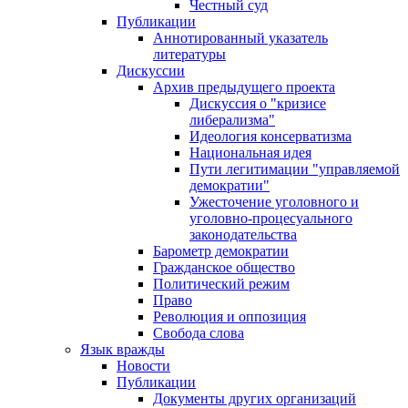
Честный суд
Публикации
Аннотированный указатель
литературы
Дискуссии
Архив предыдущего проекта
Дискуссия о "кризисе
либерализма"
Идеология консерватизма
Национальная идея
Пути легитимации "управляемой
демократии"
Ужесточение уголовного и
уголовно-процесуального
законодательства
Барометр демократии
Гражданское общество
Политический режим
Право
Революция и оппозиция
Свобода слова
Язык вражды
Новости
Публикации
Документы других организаций