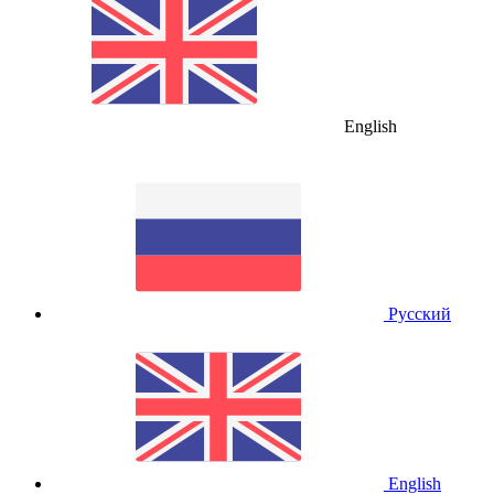
English
Русский
English