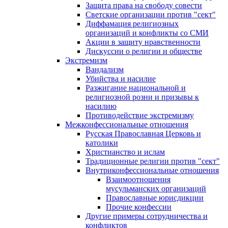
Защита права на свободу совести
Светские организации против "сект"
Диффамация религиозных
организаций и конфликты со СМИ
Акции в защиту нравственности
Дискуссии о религии и обществе
Экстремизм
Вандализм
Убийства и насилие
Разжигание национальной и
религиозной розни и призывы к
насилию
Противодействие экстремизму
Межконфессиональные отношения
Русская Православная Церковь и
католики
Христианство и ислам
Традиционные религии против "сект"
Внутриконфессиональные отношения
Взаимоотношения
мусульманских организаций
Православные юрисдикции
Прочие конфессии
Другие примеры сотрудничества и
конфликтов