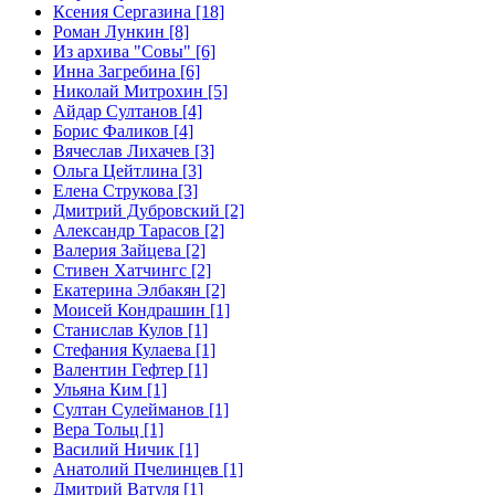
Ксения Сергазина [18]
Роман Лункин [8]
Из архива "Совы" [6]
Инна Загребина [6]
Николай Митрохин [5]
Айдар Султанов [4]
Борис Фаликов [4]
Вячеслав Лихачев [3]
Ольга Цейтлина [3]
Елена Струкова [3]
Дмитрий Дубровский [2]
Александр Тарасов [2]
Валерия Зайцева [2]
Стивен Хатчингс [2]
Екатерина Элбакян [2]
Моисей Кондрашин [1]
Станислав Кулов [1]
Стефания Кулаева [1]
Валентин Гефтер [1]
Ульяна Ким [1]
Султан Сулейманов [1]
Верa Тольц [1]
Василий Ничик [1]
Анатолий Пчелинцев [1]
Дмитрий Ватуля [1]