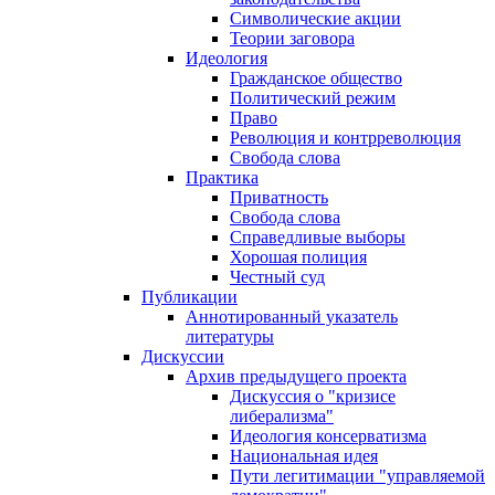
Символические акции
Теории заговора
Идеология
Гражданское общество
Политический режим
Право
Революция и контрреволюция
Свобода слова
Практика
Приватность
Свобода слова
Справедливые выборы
Хорошая полиция
Честный суд
Публикации
Аннотированный указатель
литературы
Дискуссии
Архив предыдущего проекта
Дискуссия о "кризисе
либерализма"
Идеология консерватизма
Национальная идея
Пути легитимации "управляемой