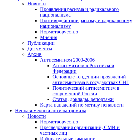
Новости
Проявления расизма и радикального
национализма
Противодействие расизму и радикальному
национализму
Нормотворчество
Мнения
Публикации
Документы
Архив
Антисемитизм 2003-2006
Антисемитизм в Российской
Федерации
Основные тенденции проявлений
антисемитизма в государствах СНГ
Политический антисемитизм в
современной России
Статьи, доклады, репортажи
Карта нападений по мотиву ненависти
Неправомерный антиэкстремизм
Новости
Нормотворчество
Преследования организаций, СМИ и
частных лиц
Избирательные кампании