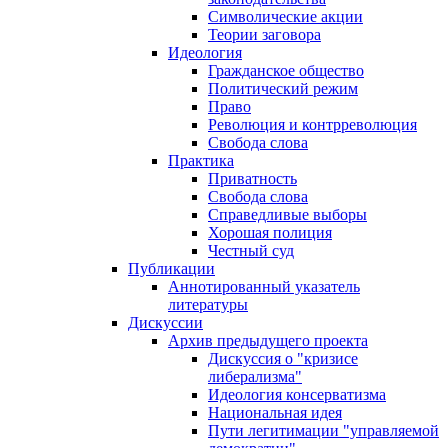
Символические акции
Теории заговора
Идеология
Гражданское общество
Политический режим
Право
Революция и контрреволюция
Свобода слова
Практика
Приватность
Свобода слова
Справедливые выборы
Хорошая полиция
Честный суд
Публикации
Аннотированный указатель
литературы
Дискуссии
Архив предыдущего проекта
Дискуссия о "кризисе
либерализма"
Идеология консерватизма
Национальная идея
Пути легитимации "управляемой