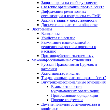
Защита права на свободу совести
Светские организации против "сект"
Диффамация религиозных
организаций и конфликты со СМИ
Акции в защиту нравственности
Дискуссии о религии и обществе
Экстремизм
Вандализм
Убийства и насилие
Разжигание национальной и
религиозной розни и призывы к
насилию
Противодействие экстремизму
Межконфессиональные отношения
Русская Православная Церковь и
католики
Христианство и ислам
Традиционные религии против "сект"
Внутриконфессиональные отношения
Взаимоотношения
мусульманских организаций
Православные юрисдикции
Прочие конфессии
Другие примеры сотрудничества и
конфликтов