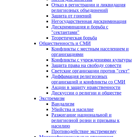
Отказ в регистрации и ликвидация
религиозных объединений
Защита от гонений
Негосударственная дискриминация
Дискриминация и борьба с
"сектантами"
Теоретическая борьба
Общественность и СМИ
Конфликты с местным населением и
организациями
Конфликты с учреждениями культуры
Защита права на свободу совести
Светские организации против "сект"
Диффамация религиозных
организаций и конфликты со СМИ
Акции в защиту нравственности
Дискуссии о религии и обществе
Экстремизм
Вандализм
Убийства и насилие
Разжигание национальной и
религиозной розни и призывы к
насилию
Противодействие экстремизму
Межконфессиональные отношения