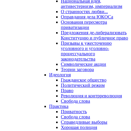
Национальная идея,
антивестернизм, империализм
О странностях любви...
Оправдания дела ЮКОСа
Основания пересмотра
приватизации
Предложения де-либерализовать
Конституцию и публичное право
Призывы к ужесточению
уголовного и уголовно-
процессуального
законодательства
Символические акции
Теории заговора
Идеология
Гражданское общество
Политический режим
Право
Революция и контрреволюция
Свобода слова
Практика
Приватность
Свобода слова
Справедливые выборы
Хорошая полиция