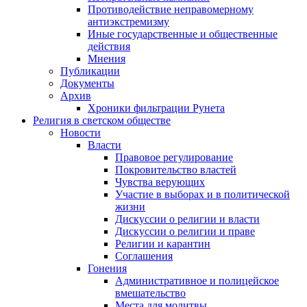
Противодействие неправомерному
антиэкстремизму
Иные государственные и общественные
действия
Мнения
Публикации
Документы
Архив
Хроники фильтрации Рунета
Религия в светском обществе
Новости
Власти
Правовое регулирование
Покровительство властей
Чувства верующих
Участие в выборах и в политической
жизни
Дискуссии о религии и власти
Дискуссии о религии и праве
Религии и карантин
Соглашения
Гонения
Административное и полицейское
вмешательство
Места для молитвы