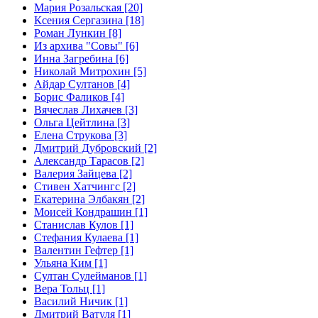
Мария Розальская [20]
Ксения Сергазина [18]
Роман Лункин [8]
Из архива "Совы" [6]
Инна Загребина [6]
Николай Митрохин [5]
Айдар Султанов [4]
Борис Фаликов [4]
Вячеслав Лихачев [3]
Ольга Цейтлина [3]
Елена Струкова [3]
Дмитрий Дубровский [2]
Александр Тарасов [2]
Валерия Зайцева [2]
Стивен Хатчингс [2]
Екатерина Элбакян [2]
Моисей Кондрашин [1]
Станислав Кулов [1]
Стефания Кулаева [1]
Валентин Гефтер [1]
Ульяна Ким [1]
Султан Сулейманов [1]
Верa Тольц [1]
Василий Ничик [1]
Дмитрий Ватуля [1]