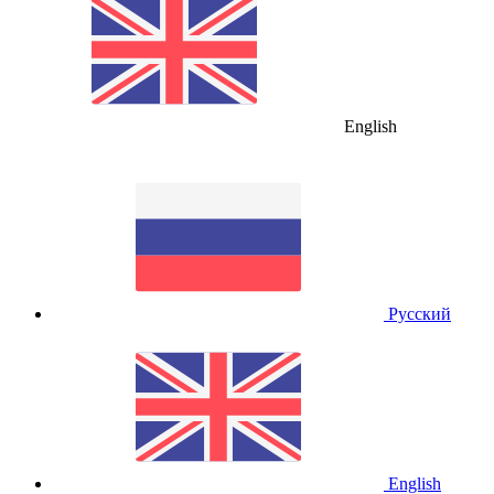
English
Русский
English