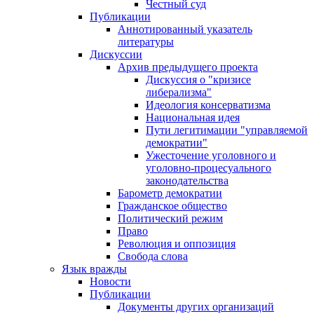
Честный суд
Публикации
Аннотированный указатель
литературы
Дискуссии
Архив предыдущего проекта
Дискуссия о "кризисе
либерализма"
Идеология консерватизма
Национальная идея
Пути легитимации "управляемой
демократии"
Ужесточение уголовного и
уголовно-процесуального
законодательства
Барометр демократии
Гражданское общество
Политический режим
Право
Революция и оппозиция
Свобода слова
Язык вражды
Новости
Публикации
Документы других организаций