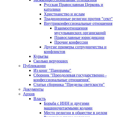
Русская Православная Церковь и
католики
Христианство и ислам
Традиционные религии против "сект"
Внутриконфессиональные отношения
Взаимоотношения
мусульманских организаций
Православные юрисдикции
Прочие конфессии
Другие примеры сотрудничества и
конфликтов
Курьезы
Сколько верующих
Публикации
Из книг "Панорамы"
Сборник "Преодолевая государственно -
конфессиональные отношения"
Статьи сборника "Пределы светскости"
Документы
Архив
Власть
Борьба с ИНН и другими
машиночитаемыми кодами
Место религии в обществе в целом