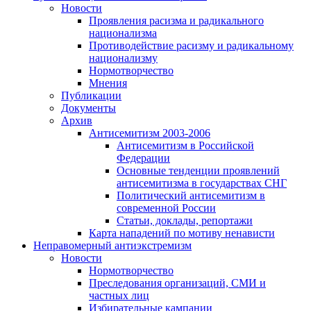
Новости
Проявления расизма и радикального
национализма
Противодействие расизму и радикальному
национализму
Нормотворчество
Мнения
Публикации
Документы
Архив
Антисемитизм 2003-2006
Антисемитизм в Российской
Федерации
Основные тенденции проявлений
антисемитизма в государствах СНГ
Политический антисемитизм в
современной России
Статьи, доклады, репортажи
Карта нападений по мотиву ненависти
Неправомерный антиэкстремизм
Новости
Нормотворчество
Преследования организаций, СМИ и
частных лиц
Избирательные кампании