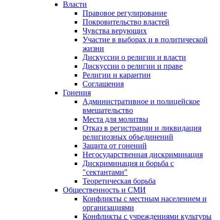
Власти
Правовое регулирование
Покровительство властей
Чувства верующих
Участие в выборах и в политической
жизни
Дискуссии о религии и власти
Дискуссии о религии и праве
Религии и карантин
Соглашения
Гонения
Административное и полицейское
вмешательство
Места для молитвы
Отказ в регистрации и ликвидация
религиозных объединений
Защита от гонений
Негосударственная дискриминация
Дискриминация и борьба с
"сектантами"
Теоретическая борьба
Общественность и СМИ
Конфликты с местным населением и
организациями
Конфликты с учреждениями культуры