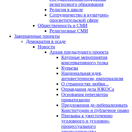
религиозного образования
Религия в школе
Сотрудничество в культурно-
просветительской сфере
Общественность и СМИ
Религиозные СМИ
Завершенные проекты
Демократия в осаде
Новости
Архив предыдущего проекта
Крупные мероприятия
консервативного толка
Курьезы
Национальная идея,
антивестернизм, империализм
О странностях любви...
Оправдания дела ЮКОСа
Основания пересмотра
приватизации
Предложения де-либерализовать
Конституцию и публичное право
Призывы к ужесточению
уголовного и уголовно-
процессуального
законодательства