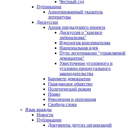
Честный суд
Публикации
Аннотированный указатель
литературы
Дискуссии
Архив предыдущего проекта
Дискуссия о "кризисе
либерализма"
Идеология консерватизма
Национальная идея
Пути легитимации "управляемой
демократии"
Ужесточение уголовного и
уголовно-процесуального
законодательства
Барометр демократии
Гражданское общество
Политический режим
Право
Революция и оппозиция
Свобода слова
Язык вражды
Новости
Публикации
Документы других организаций