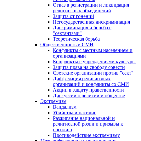
Отказ в регистрации и ликвидация
религиозных объединений
Защита от гонений
Негосударственная дискриминация
Дискриминация и борьба с
"сектантами"
Теоретическая борьба
Общественность и СМИ
Конфликты с местным населением и
организациями
Конфликты с учреждениями культуры
Защита права на свободу совести
Светские организации против "сект"
Диффамация религиозных
организаций и конфликты со СМИ
Акции в защиту нравственности
Дискуссии о религии и обществе
Экстремизм
Вандализм
Убийства и насилие
Разжигание национальной и
религиозной розни и призывы к
насилию
Противодействие экстремизму
Межконфессиональные отношения