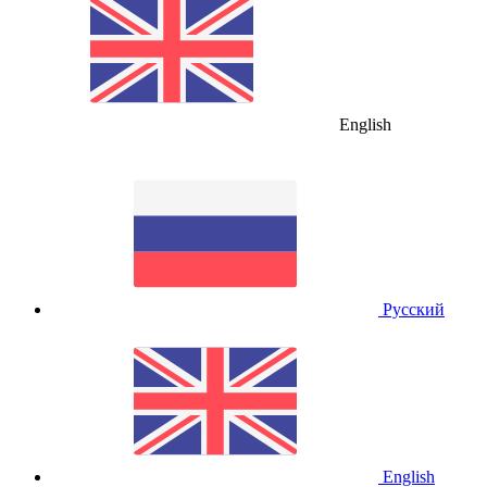
English
Русский
English