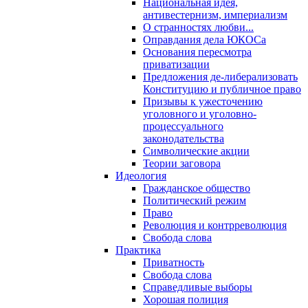
Национальная идея,
антивестернизм, империализм
О странностях любви...
Оправдания дела ЮКОСа
Основания пересмотра
приватизации
Предложения де-либерализовать
Конституцию и публичное право
Призывы к ужесточению
уголовного и уголовно-
процессуального
законодательства
Символические акции
Теории заговора
Идеология
Гражданское общество
Политический режим
Право
Революция и контрреволюция
Свобода слова
Практика
Приватность
Свобода слова
Справедливые выборы
Хорошая полиция