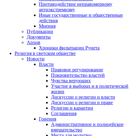
Противодействие неправомерному
антиэкстремизму
Иные государственные и общественные
действия
Мнения
Публикации
Документы
Архив
Хроники фильтрации Рунета
Религия в светском обществе
Новости
Власти
Правовое регулирование
Покровительство властей
Чувства верующих
Участие в выборах и в политической
жизни
Дискуссии о религии и власти
Дискуссии о религии и праве
Религии и карантин
Соглашения
Гонения
Административное и полицейское
вмешательство
Места для молитвы