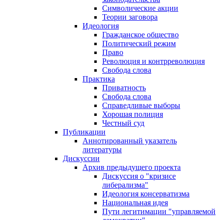
Символические акции
Теории заговора
Идеология
Гражданское общество
Политический режим
Право
Революция и контрреволюция
Свобода слова
Практика
Приватность
Свобода слова
Справедливые выборы
Хорошая полиция
Честный суд
Публикации
Аннотированный указатель
литературы
Дискуссии
Архив предыдущего проекта
Дискуссия о "кризисе
либерализма"
Идеология консерватизма
Национальная идея
Пути легитимации "управляемой