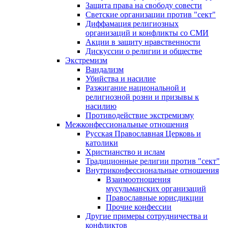
Защита права на свободу совести
Светские организации против "сект"
Диффамация религиозных
организаций и конфликты со СМИ
Акции в защиту нравственности
Дискуссии о религии и обществе
Экстремизм
Вандализм
Убийства и насилие
Разжигание национальной и
религиозной розни и призывы к
насилию
Противодействие экстремизму
Межконфессиональные отношения
Русская Православная Церковь и
католики
Христианство и ислам
Традиционные религии против "сект"
Внутриконфессиональные отношения
Взаимоотношения
мусульманских организаций
Православные юрисдикции
Прочие конфессии
Другие примеры сотрудничества и
конфликтов