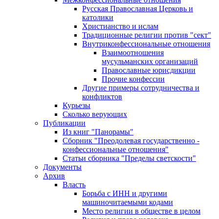
Русская Православная Церковь и
католики
Христианство и ислам
Традиционные религии против "сект"
Внутриконфессиональные отношения
Взаимоотношения
мусульманских организаций
Православные юрисдикции
Прочие конфессии
Другие примеры сотрудничества и
конфликтов
Курьезы
Сколько верующих
Публикации
Из книг "Панорамы"
Сборник "Преодолевая государственно -
конфессиональные отношения"
Статьи сборника "Пределы светскости"
Документы
Архив
Власть
Борьба с ИНН и другими
машиночитаемыми кодами
Место религии в обществе в целом