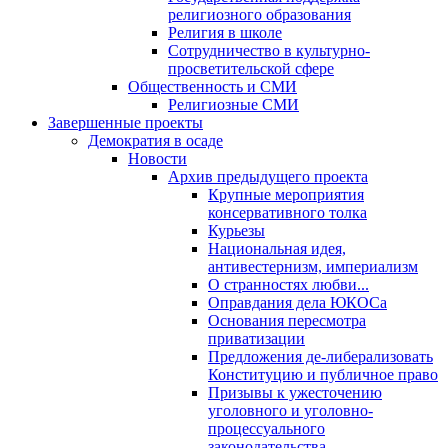
религиозного образования
Религия в школе
Сотрудничество в культурно-
просветительской сфере
Общественность и СМИ
Религиозные СМИ
Завершенные проекты
Демократия в осаде
Новости
Архив предыдущего проекта
Крупные мероприятия
консервативного толка
Курьезы
Национальная идея,
антивестернизм, империализм
О странностях любви...
Оправдания дела ЮКОСа
Основания пересмотра
приватизации
Предложения де-либерализовать
Конституцию и публичное право
Призывы к ужесточению
уголовного и уголовно-
процессуального
законодательства