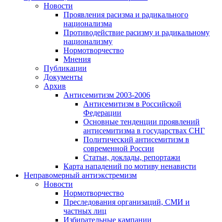
Новости
Проявления расизма и радикального
национализма
Противодействие расизму и радикальному
национализму
Нормотворчество
Мнения
Публикации
Документы
Архив
Антисемитизм 2003-2006
Антисемитизм в Российской
Федерации
Основные тенденции проявлений
антисемитизма в государствах СНГ
Политический антисемитизм в
современной России
Статьи, доклады, репортажи
Карта нападений по мотиву ненависти
Неправомерный антиэкстремизм
Новости
Нормотворчество
Преследования организаций, СМИ и
частных лиц
Избирательные кампании