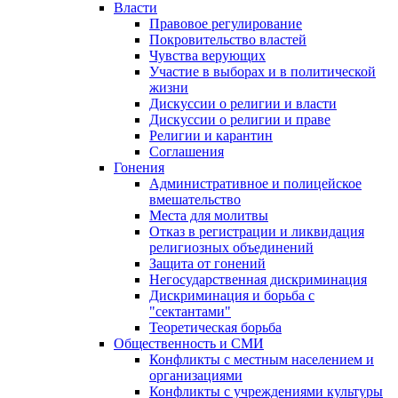
Власти
Правовое регулирование
Покровительство властей
Чувства верующих
Участие в выборах и в политической
жизни
Дискуссии о религии и власти
Дискуссии о религии и праве
Религии и карантин
Соглашения
Гонения
Административное и полицейское
вмешательство
Места для молитвы
Отказ в регистрации и ликвидация
религиозных объединений
Защита от гонений
Негосударственная дискриминация
Дискриминация и борьба с
"сектантами"
Теоретическая борьба
Общественность и СМИ
Конфликты с местным населением и
организациями
Конфликты с учреждениями культуры