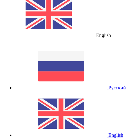
English
Русский
English