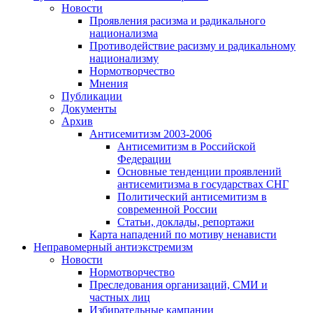
Новости
Проявления расизма и радикального
национализма
Противодействие расизму и радикальному
национализму
Нормотворчество
Мнения
Публикации
Документы
Архив
Антисемитизм 2003-2006
Антисемитизм в Российской
Федерации
Основные тенденции проявлений
антисемитизма в государствах СНГ
Политический антисемитизм в
современной России
Статьи, доклады, репортажи
Карта нападений по мотиву ненависти
Неправомерный антиэкстремизм
Новости
Нормотворчество
Преследования организаций, СМИ и
частных лиц
Избирательные кампании