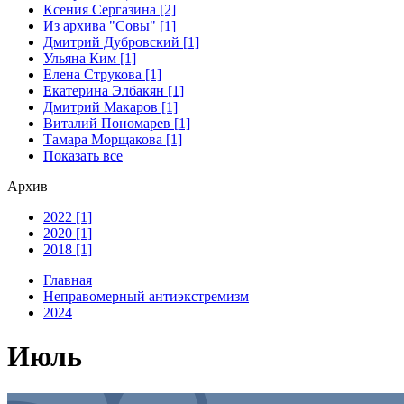
Ксения Сергазина [2]
Из архива "Совы" [1]
Дмитрий Дубровский [1]
Ульяна Ким [1]
Елена Струкова [1]
Екатерина Элбакян [1]
Дмитрий Макаров [1]
Виталий Пономарев [1]
Тамара Морщакова [1]
Показать все
Архив
2022 [1]
2020 [1]
2018 [1]
Главная
Неправомерный антиэкстремизм
2024
Июль