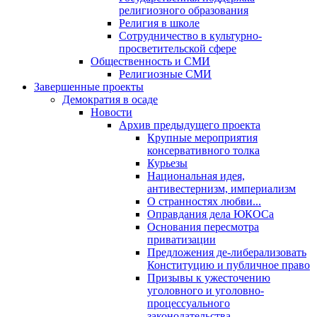
религиозного образования
Религия в школе
Сотрудничество в культурно-
просветительской сфере
Общественность и СМИ
Религиозные СМИ
Завершенные проекты
Демократия в осаде
Новости
Архив предыдущего проекта
Крупные мероприятия
консервативного толка
Курьезы
Национальная идея,
антивестернизм, империализм
О странностях любви...
Оправдания дела ЮКОСа
Основания пересмотра
приватизации
Предложения де-либерализовать
Конституцию и публичное право
Призывы к ужесточению
уголовного и уголовно-
процессуального
законодательства