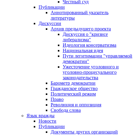
Честный суд
Публикации
Аннотированный указатель
литературы
Дискуссии
Архив предыдущего проекта
Дискуссия о "кризисе
либерализма"
Идеология консерватизма
Национальная идея
Пути легитимации "управляемой
демократии"
Ужесточение уголовного и
уголовно-процесуального
законодательства
Барометр демократии
Гражданское общество
Политический режим
Право
Революция и оппозиция
Свобода слова
Язык вражды
Новости
Публикации
Документы других организаций