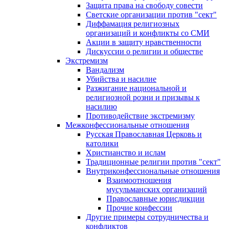
Защита права на свободу совести
Светские организации против "сект"
Диффамация религиозных
организаций и конфликты со СМИ
Акции в защиту нравственности
Дискуссии о религии и обществе
Экстремизм
Вандализм
Убийства и насилие
Разжигание национальной и
религиозной розни и призывы к
насилию
Противодействие экстремизму
Межконфессиональные отношения
Русская Православная Церковь и
католики
Христианство и ислам
Традиционные религии против "сект"
Внутриконфессиональные отношения
Взаимоотношения
мусульманских организаций
Православные юрисдикции
Прочие конфессии
Другие примеры сотрудничества и
конфликтов