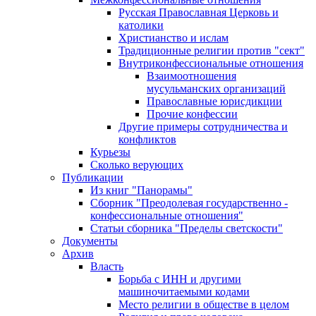
Русская Православная Церковь и
католики
Христианство и ислам
Традиционные религии против "сект"
Внутриконфессиональные отношения
Взаимоотношения
мусульманских организаций
Православные юрисдикции
Прочие конфессии
Другие примеры сотрудничества и
конфликтов
Курьезы
Сколько верующих
Публикации
Из книг "Панорамы"
Сборник "Преодолевая государственно -
конфессиональные отношения"
Статьи сборника "Пределы светскости"
Документы
Архив
Власть
Борьба с ИНН и другими
машиночитаемыми кодами
Место религии в обществе в целом