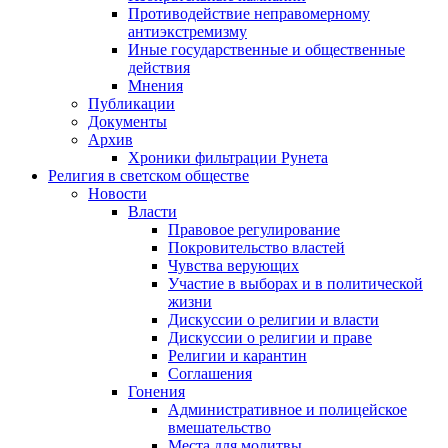
Противодействие неправомерному
антиэкстремизму
Иные государственные и общественные
действия
Мнения
Публикации
Документы
Архив
Хроники фильтрации Рунета
Религия в светском обществе
Новости
Власти
Правовое регулирование
Покровительство властей
Чувства верующих
Участие в выборах и в политической
жизни
Дискуссии о религии и власти
Дискуссии о религии и праве
Религии и карантин
Соглашения
Гонения
Административное и полицейское
вмешательство
Места для молитвы