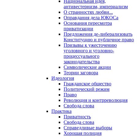
Национальная идея,
антивестернизм, империализм
О странностях любви...
Оправдания дела ЮКОСа
Основания пересмотра
приватизации
Предложения де-либерализовать
Конституцию и публичное право
Призывы к ужесточению
уголовного и уголовно-
процессуального
законодательства
Символические акции
Теории заговора
Идеология
Гражданское общество
Политический режим
Право
Революция и контрреволюция
Свобода слова
Практика
Приватность
Свобода слова
Справедливые выборы
Хорошая полиция