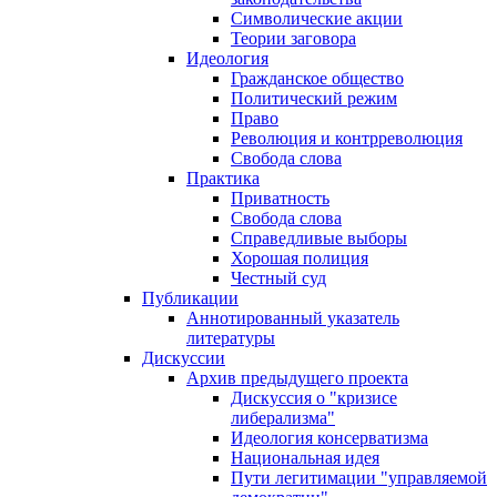
Символические акции
Теории заговора
Идеология
Гражданское общество
Политический режим
Право
Революция и контрреволюция
Свобода слова
Практика
Приватность
Свобода слова
Справедливые выборы
Хорошая полиция
Честный суд
Публикации
Аннотированный указатель
литературы
Дискуссии
Архив предыдущего проекта
Дискуссия о "кризисе
либерализма"
Идеология консерватизма
Национальная идея
Пути легитимации "управляемой