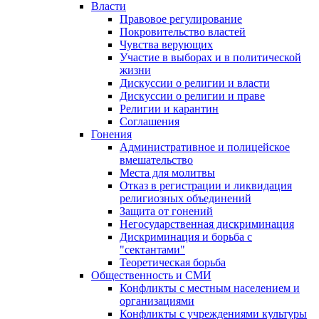
Власти
Правовое регулирование
Покровительство властей
Чувства верующих
Участие в выборах и в политической
жизни
Дискуссии о религии и власти
Дискуссии о религии и праве
Религии и карантин
Соглашения
Гонения
Административное и полицейское
вмешательство
Места для молитвы
Отказ в регистрации и ликвидация
религиозных объединений
Защита от гонений
Негосударственная дискриминация
Дискриминация и борьба с
"сектантами"
Теоретическая борьба
Общественность и СМИ
Конфликты с местным населением и
организациями
Конфликты с учреждениями культуры