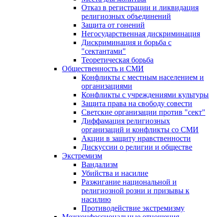
Отказ в регистрации и ликвидация
религиозных объединений
Защита от гонений
Негосударственная дискриминация
Дискриминация и борьба с
"сектантами"
Теоретическая борьба
Общественность и СМИ
Конфликты с местным населением и
организациями
Конфликты с учреждениями культуры
Защита права на свободу совести
Светские организации против "сект"
Диффамация религиозных
организаций и конфликты со СМИ
Акции в защиту нравственности
Дискуссии о религии и обществе
Экстремизм
Вандализм
Убийства и насилие
Разжигание национальной и
религиозной розни и призывы к
насилию
Противодействие экстремизму
Межконфессиональные отношения