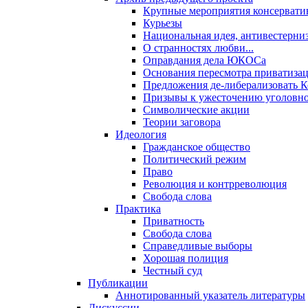
Крупные мероприятия консервати
Курьезы
Национальная идея, антивестерни
О странностях любви...
Оправдания дела ЮКОСа
Основания пересмотра приватиза
Предложения де-либерализовать 
Призывы к ужесточению уголовног
Символические акции
Теории заговора
Идеология
Гражданское общество
Политический режим
Право
Революция и контрреволюция
Свобода слова
Практика
Приватность
Свобода слова
Справедливые выборы
Хорошая полиция
Честный суд
Публикации
Аннотированный указатель литературы
Дискуссии