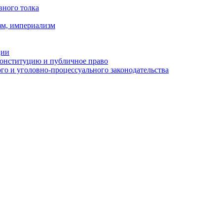
вного толка
зм, империализм
ции
Конституцию и публичное право
о и уголовно-процессуального законодательства