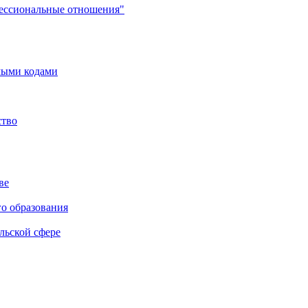
фессиональные отношения"
мыми кодами
ство
ве
го образования
льской сфере