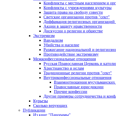
Конфликты с местным населением и ор
Конфликты с учреждениями культуры
Защита права на свободу совести
Светские организации против "сект"
Диффамация религиозных организаций
Акции в защиту нравственности
Дискуссии о религии и обществе
Экстремизм
Вандализм
Убийства и насилие
Разжигание национальной и религиозно
Противодействие экстремизму
Межконфессиональные отношения
Русская Православная Церковь и католи
Христианство и ислам
Традиционные религии против "сект"
Внутриконфессиональные отношения
Взаимоотношения мусульманских 
Православные юрисдикции
Прочие конфессии
Другие примеры сотрудничества и конф
Курьезы
Сколько верующих
Публикации
Из книг "Панорамы"