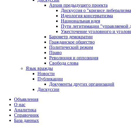
Архив предыдущего проекта
Дискуссия о "кризисе либерализм
Идеология консерватизма
Национальная идея
Пути легитимации "управляемой 
Ужесточение уголовного и уголов
Барометр демократии
Гражданское общество
Политический режим
Право
Революция и оппозиция
Свобода слова
Язык вражды
Новости
Публикации
Документы других организаций
Дискуссии
Объявления
О нас
Аналитика
Справочник
База данных