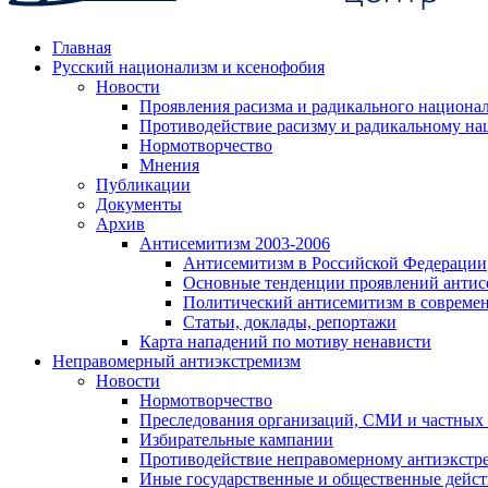
Главная
Русский национализм и ксенофобия
Новости
Проявления расизма и радикального национа
Противодействие расизму и радикальному на
Нормотворчество
Мнения
Публикации
Документы
Архив
Антисемитизм 2003-2006
Антисемитизм в Российской Федерации
Основные тенденции проявлений антис
Политический антисемитизм в совреме
Статьи, доклады, репортажи
Карта нападений по мотиву ненависти
Неправомерный антиэкстремизм
Новости
Нормотворчество
Преследования организаций, СМИ и частных
Избирательные кампании
Противодействие неправомерному антиэкстр
Иные государственные и общественные дейст