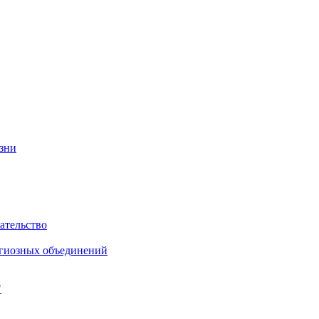
изни
ательство
игиозных объединений
"