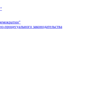
а"
демократии"
но-процесуального законодательства