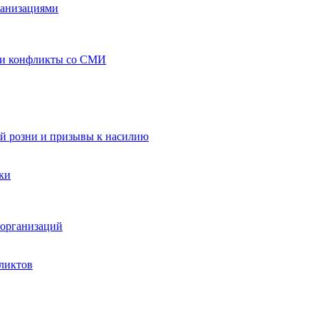
ганизациями
 и конфликты со СМИ
й розни и призывы к насилию
ки
организаций
ликтов