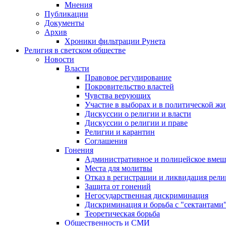
Мнения
Публикации
Документы
Архив
Хроники фильтрации Рунета
Религия в светском обществе
Новости
Власти
Правовое регулирование
Покровительство властей
Чувства верующих
Участие в выборах и в политической ж
Дискуссии о религии и власти
Дискуссии о религии и праве
Религии и карантин
Соглашения
Гонения
Административное и полицейское вмеш
Места для молитвы
Отказ в регистрации и ликвидация рел
Защита от гонений
Негосударственная дискриминация
Дискриминация и борьба с "сектантами
Теоретическая борьба
Общественность и СМИ