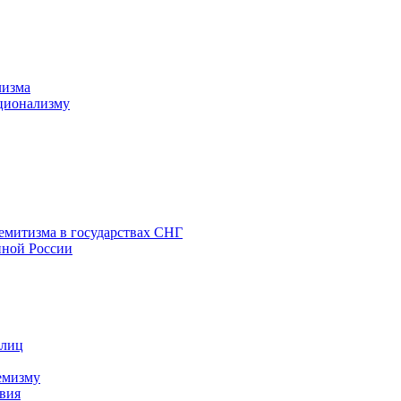
лизма
ционализму
емитизма в государствах СНГ
нной России
 лиц
емизму
вия