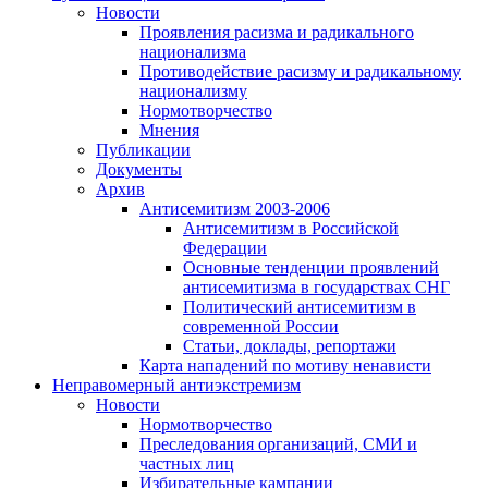
Новости
Проявления расизма и радикального
национализма
Противодействие расизму и радикальному
национализму
Нормотворчество
Мнения
Публикации
Документы
Архив
Антисемитизм 2003-2006
Антисемитизм в Российской
Федерации
Основные тенденции проявлений
антисемитизма в государствах СНГ
Политический антисемитизм в
современной России
Статьи, доклады, репортажи
Карта нападений по мотиву ненависти
Неправомерный антиэкстремизм
Новости
Нормотворчество
Преследования организаций, СМИ и
частных лиц
Избирательные кампании