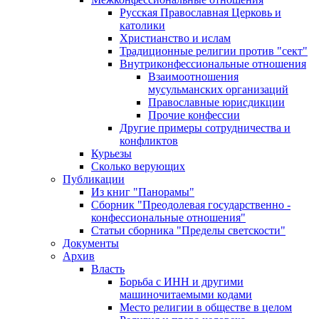
Русская Православная Церковь и
католики
Христианство и ислам
Традиционные религии против "сект"
Внутриконфессиональные отношения
Взаимоотношения
мусульманских организаций
Православные юрисдикции
Прочие конфессии
Другие примеры сотрудничества и
конфликтов
Курьезы
Сколько верующих
Публикации
Из книг "Панорамы"
Сборник "Преодолевая государственно -
конфессиональные отношения"
Статьи сборника "Пределы светскости"
Документы
Архив
Власть
Борьба с ИНН и другими
машиночитаемыми кодами
Место религии в обществе в целом