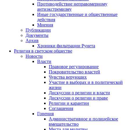
Противодействие неправомерному
антиэкстремизму
Иные государственные и общественные
действия
Мнения
Публикации
Документы
Архив
Хроники фильтрации Рунета
Религия в светском обществе
Новости
Власти
Правовое регулирование
Покровительство властей
Чувства верующих
Участие в выборах и в политической
жизни
Дискуссии о религии и власти
Дискуссии о религии и праве
Религии и карантин
Соглашения
Гонения
Административное и полицейское
вмешательство
Места для молитвы