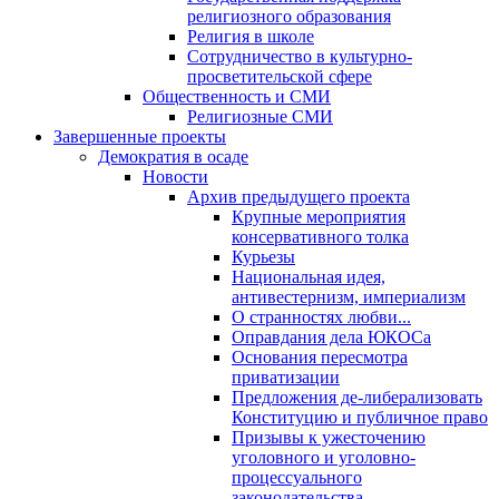
религиозного образования
Религия в школе
Сотрудничество в культурно-
просветительской сфере
Общественность и СМИ
Религиозные СМИ
Завершенные проекты
Демократия в осаде
Новости
Архив предыдущего проекта
Крупные мероприятия
консервативного толка
Курьезы
Национальная идея,
антивестернизм, империализм
О странностях любви...
Оправдания дела ЮКОСа
Основания пересмотра
приватизации
Предложения де-либерализовать
Конституцию и публичное право
Призывы к ужесточению
уголовного и уголовно-
процессуального
законодательства