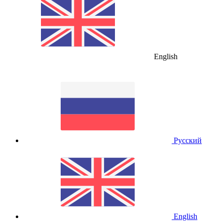
English
Русский
English