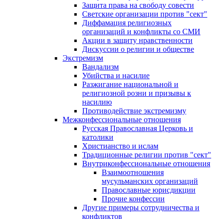
Защита права на свободу совести
Светские организации против "сект"
Диффамация религиозных
организаций и конфликты со СМИ
Акции в защиту нравственности
Дискуссии о религии и обществе
Экстремизм
Вандализм
Убийства и насилие
Разжигание национальной и
религиозной розни и призывы к
насилию
Противодействие экстремизму
Межконфессиональные отношения
Русская Православная Церковь и
католики
Христианство и ислам
Традиционные религии против "сект"
Внутриконфессиональные отношения
Взаимоотношения
мусульманских организаций
Православные юрисдикции
Прочие конфессии
Другие примеры сотрудничества и
конфликтов