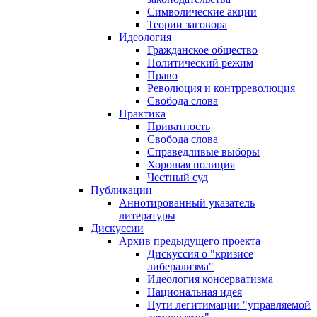
Символические акции
Теории заговора
Идеология
Гражданское общество
Политический режим
Право
Революция и контрреволюция
Свобода слова
Практика
Приватность
Свобода слова
Справедливые выборы
Хорошая полиция
Честный суд
Публикации
Аннотированный указатель
литературы
Дискуссии
Архив предыдущего проекта
Дискуссия о "кризисе
либерализма"
Идеология консерватизма
Национальная идея
Пути легитимации "управляемой