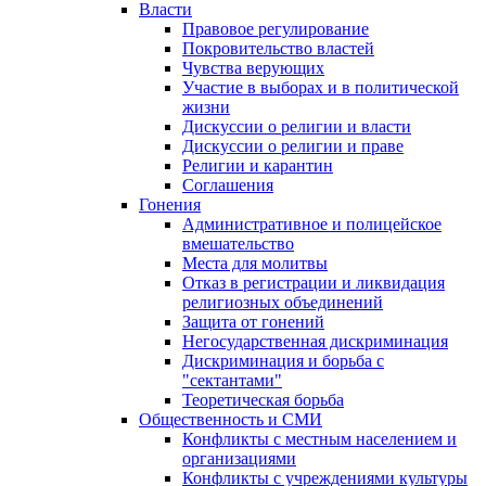
Власти
Правовое регулирование
Покровительство властей
Чувства верующих
Участие в выборах и в политической
жизни
Дискуссии о религии и власти
Дискуссии о религии и праве
Религии и карантин
Соглашения
Гонения
Административное и полицейское
вмешательство
Места для молитвы
Отказ в регистрации и ликвидация
религиозных объединений
Защита от гонений
Негосударственная дискриминация
Дискриминация и борьба с
"сектантами"
Теоретическая борьба
Общественность и СМИ
Конфликты с местным населением и
организациями
Конфликты с учреждениями культуры