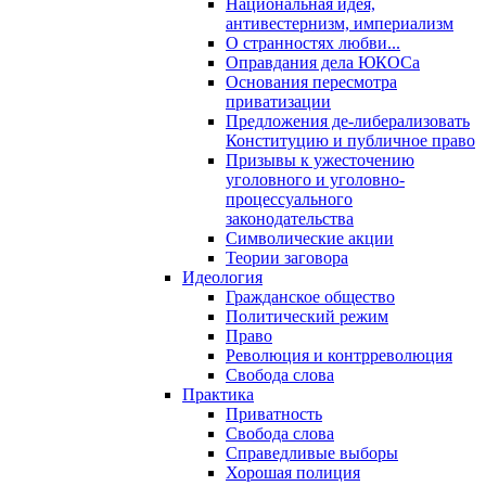
Национальная идея,
антивестернизм, империализм
О странностях любви...
Оправдания дела ЮКОСа
Основания пересмотра
приватизации
Предложения де-либерализовать
Конституцию и публичное право
Призывы к ужесточению
уголовного и уголовно-
процессуального
законодательства
Символические акции
Теории заговора
Идеология
Гражданское общество
Политический режим
Право
Революция и контрреволюция
Свобода слова
Практика
Приватность
Свобода слова
Справедливые выборы
Хорошая полиция