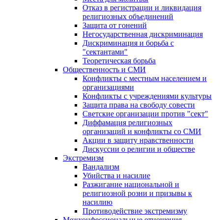
Отказ в регистрации и ликвидация
религиозных объединений
Защита от гонений
Негосударственная дискриминация
Дискриминация и борьба с
"сектантами"
Теоретическая борьба
Общественность и СМИ
Конфликты с местным населением и
организациями
Конфликты с учреждениями культуры
Защита права на свободу совести
Светские организации против "сект"
Диффамация религиозных
организаций и конфликты со СМИ
Акции в защиту нравственности
Дискуссии о религии и обществе
Экстремизм
Вандализм
Убийства и насилие
Разжигание национальной и
религиозной розни и призывы к
насилию
Противодействие экстремизму
Межконфессиональные отношения