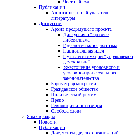
Честный суд
Публикации
Аннотированный указатель
литературы
Дискуссии
Архив предыдущего проекта
Дискуссия о "кризисе
либерализма"
Идеология консерватизма
Национальная идея
Пути легитимации "управляемой
демократии"
Ужесточение уголовного и
уголовно-процесуального
законодательства
Барометр демократии
Гражданское общество
Политический режим
Право
Революция и оппозиция
Свобода слова
Язык вражды
Новости
Публикации
Документы других организаций