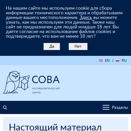
На нашем сайте мы используем cookie для сбора
информации технического характера и обрабатываем
данные вашего местоположения.
Здесь
вы можете
узнать, как мы используем эти данные. Также наш
сайт не предназначен для людей младше 18 лет. Вы
даёте согласие на использование файлов cookies и
подтверждаете, что вам не менее 18 лет?
Да
Нет
EN
/
RU
Разделы
Настоящий материал