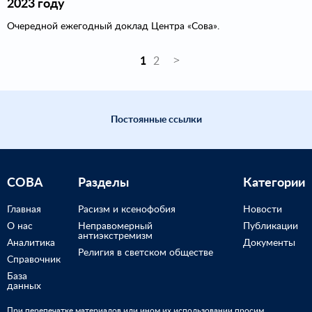
2023 году
Очередной ежегодный доклад Центра «Сова».
1
2
Постоянные ссылки
СОВА
Разделы
Категории
Главная
Расизм и ксенофобия
Новости
О нас
Неправомерный
Публикации
антиэкстремизм
Аналитика
Документы
Религия в светском обществе
Справочник
База
данных
При перепечатке материалов или ином их использовании просим