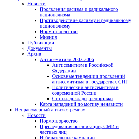
Новости
Проявления расизма и радикального
национализма
Противодействие расизму и радикальному
национализму
Нормотворчество
Мнения
Публикации
Документы
Архив
Антисемитизм 2003-2006
Антисемитизм в Российской
Федерации
Основные тенденции проявлений
антисемитизма в государствах СНГ
Политический антисемитизм в
современной России
Статьи, доклады, репортажи
Карта нападений по мотиву ненависти
Неправомерный антиэкстремизм
Новости
Нормотворчество
Преследования организаций, СМИ и
частных лиц
Избирательные кампании