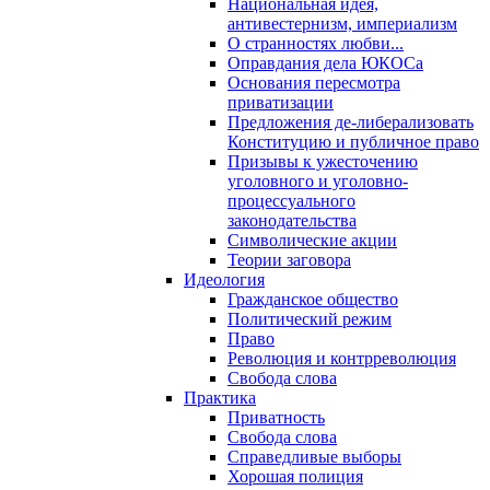
Национальная идея,
антивестернизм, империализм
О странностях любви...
Оправдания дела ЮКОСа
Основания пересмотра
приватизации
Предложения де-либерализовать
Конституцию и публичное право
Призывы к ужесточению
уголовного и уголовно-
процессуального
законодательства
Символические акции
Теории заговора
Идеология
Гражданское общество
Политический режим
Право
Революция и контрреволюция
Свобода слова
Практика
Приватность
Свобода слова
Справедливые выборы
Хорошая полиция