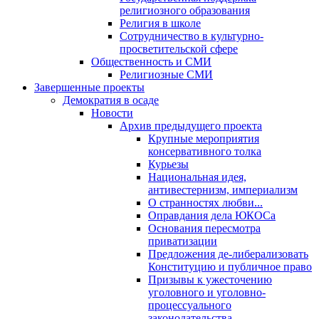
религиозного образования
Религия в школе
Сотрудничество в культурно-
просветительской сфере
Общественность и СМИ
Религиозные СМИ
Завершенные проекты
Демократия в осаде
Новости
Архив предыдущего проекта
Крупные мероприятия
консервативного толка
Курьезы
Национальная идея,
антивестернизм, империализм
О странностях любви...
Оправдания дела ЮКОСа
Основания пересмотра
приватизации
Предложения де-либерализовать
Конституцию и публичное право
Призывы к ужесточению
уголовного и уголовно-
процессуального
законодательства