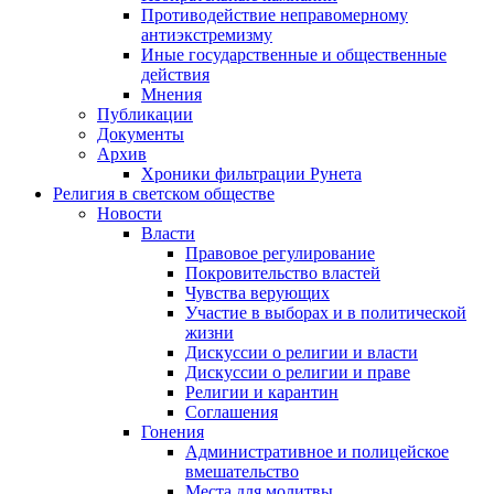
Противодействие неправомерному
антиэкстремизму
Иные государственные и общественные
действия
Мнения
Публикации
Документы
Архив
Хроники фильтрации Рунета
Религия в светском обществе
Новости
Власти
Правовое регулирование
Покровительство властей
Чувства верующих
Участие в выборах и в политической
жизни
Дискуссии о религии и власти
Дискуссии о религии и праве
Религии и карантин
Соглашения
Гонения
Административное и полицейское
вмешательство
Места для молитвы