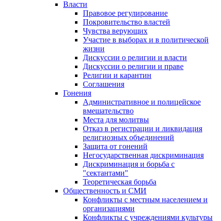
Власти
Правовое регулирование
Покровительство властей
Чувства верующих
Участие в выборах и в политической
жизни
Дискуссии о религии и власти
Дискуссии о религии и праве
Религии и карантин
Соглашения
Гонения
Административное и полицейское
вмешательство
Места для молитвы
Отказ в регистрации и ликвидация
религиозных объединений
Защита от гонений
Негосударственная дискриминация
Дискриминация и борьба с
"сектантами"
Теоретическая борьба
Общественность и СМИ
Конфликты с местным населением и
организациями
Конфликты с учреждениями культуры