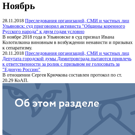
Ноябрь
28.11.2018
Преследования организаций, СМИ и частных лиц
Ульяновск: суд приговорил активиста "Общины коренного
Русского народа" к двум годам условно
В ноябре 2018 года в Ульяновске в суд признал Ивана
Колотилкина виновным в возбуждении ненависти и призывах
к сепаратизму.
20.11.2018
Преследования организаций, СМИ и частных лиц
Депутата городской думы Димитровграда пытаются привлечь
к ответственности за ролик с призывом не голосовать за
"Единую Россию"
В отношении Сергея Крючкова составлен протокол по ст.
20.29 КоАП.