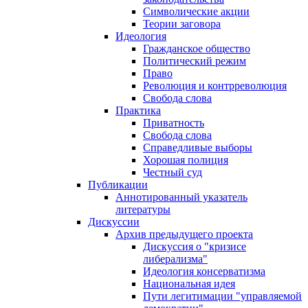
Символические акции
Теории заговора
Идеология
Гражданское общество
Политический режим
Право
Революция и контрреволюция
Свобода слова
Практика
Приватность
Свобода слова
Справедливые выборы
Хорошая полиция
Честный суд
Публикации
Аннотированный указатель
литературы
Дискуссии
Архив предыдущего проекта
Дискуссия о "кризисе
либерализма"
Идеология консерватизма
Национальная идея
Пути легитимации "управляемой