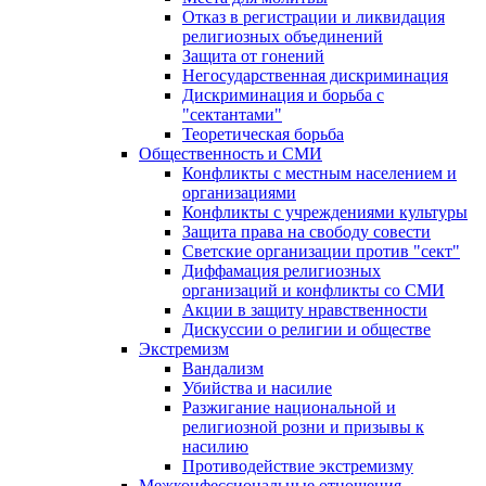
Отказ в регистрации и ликвидация
религиозных объединений
Защита от гонений
Негосударственная дискриминация
Дискриминация и борьба с
"сектантами"
Теоретическая борьба
Общественность и СМИ
Конфликты с местным населением и
организациями
Конфликты с учреждениями культуры
Защита права на свободу совести
Светские организации против "сект"
Диффамация религиозных
организаций и конфликты со СМИ
Акции в защиту нравственности
Дискуссии о религии и обществе
Экстремизм
Вандализм
Убийства и насилие
Разжигание национальной и
религиозной розни и призывы к
насилию
Противодействие экстремизму
Межконфессиональные отношения