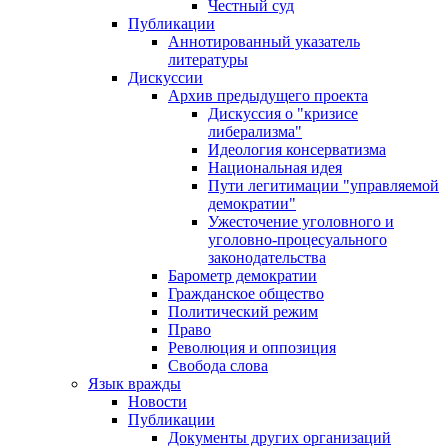
Честный суд
Публикации
Аннотированный указатель
литературы
Дискуссии
Архив предыдущего проекта
Дискуссия о "кризисе
либерализма"
Идеология консерватизма
Национальная идея
Пути легитимации "управляемой
демократии"
Ужесточение уголовного и
уголовно-процесуального
законодательства
Барометр демократии
Гражданское общество
Политический режим
Право
Революция и оппозиция
Свобода слова
Язык вражды
Новости
Публикации
Документы других организаций