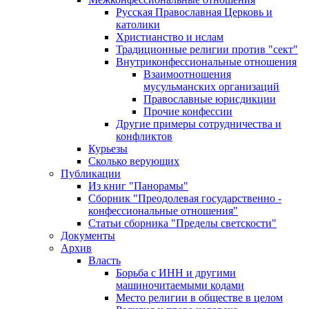
Русская Православная Церковь и
католики
Христианство и ислам
Традиционные религии против "сект"
Внутриконфессиональные отношения
Взаимоотношения
мусульманских организаций
Православные юрисдикции
Прочие конфессии
Другие примеры сотрудничества и
конфликтов
Курьезы
Сколько верующих
Публикации
Из книг "Панорамы"
Сборник "Преодолевая государственно -
конфессиональные отношения"
Статьи сборника "Пределы светскости"
Документы
Архив
Власть
Борьба с ИНН и другими
машиночитаемыми кодами
Место религии в обществе в целом