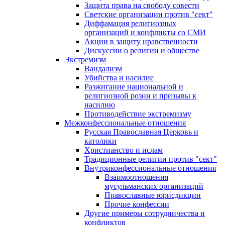
Защита права на свободу совести
Светские организации против "сект"
Диффамация религиозных
организаций и конфликты со СМИ
Акции в защиту нравственности
Дискуссии о религии и обществе
Экстремизм
Вандализм
Убийства и насилие
Разжигание национальной и
религиозной розни и призывы к
насилию
Противодействие экстремизму
Межконфессиональные отношения
Русская Православная Церковь и
католики
Христианство и ислам
Традиционные религии против "сект"
Внутриконфессиональные отношения
Взаимоотношения
мусульманских организаций
Православные юрисдикции
Прочие конфессии
Другие примеры сотрудничества и
конфликтов