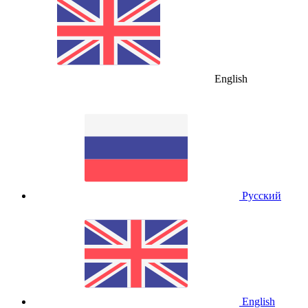
English
Русский
English