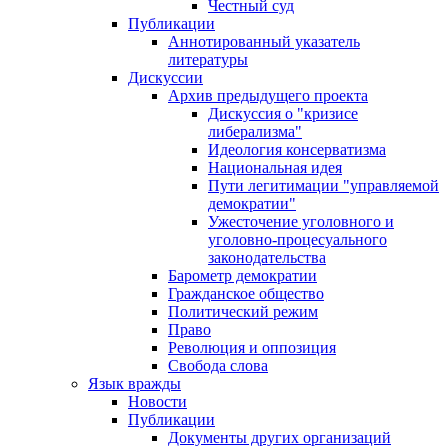
Честный суд
Публикации
Аннотированный указатель
литературы
Дискуссии
Архив предыдущего проекта
Дискуссия о "кризисе
либерализма"
Идеология консерватизма
Национальная идея
Пути легитимации "управляемой
демократии"
Ужесточение уголовного и
уголовно-процесуального
законодательства
Барометр демократии
Гражданское общество
Политический режим
Право
Революция и оппозиция
Свобода слова
Язык вражды
Новости
Публикации
Документы других организаций