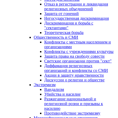
Отказ в регистрации и ликвидация
религиозных объединений
Защита от гонений
Негосударственная дискриминация
Дискриминация и борьба с
"сектантами"
Теоретическая борьба
Общественность и СМИ
Конфликты с местным населением и
организациями
Конфликты с учреждениями культуры
Защита права на свободу совести
Светские организации против "сект"
Диффамация религиозных
организаций и конфликты со СМИ
Акции в защиту нравственности
Дискуссии о религии и обществе
Экстремизм
Вандализм
Убийства и насилие
Разжигание национальной и
религиозной розни и призывы к
насилию
Противодействие экстремизму
Межконфессиональные отношения