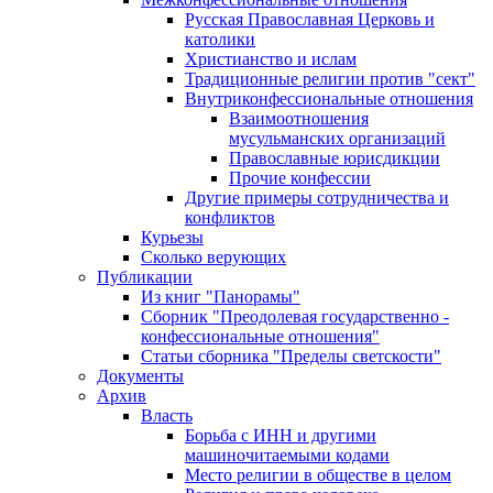
Русская Православная Церковь и
католики
Христианство и ислам
Традиционные религии против "сект"
Внутриконфессиональные отношения
Взаимоотношения
мусульманских организаций
Православные юрисдикции
Прочие конфессии
Другие примеры сотрудничества и
конфликтов
Курьезы
Сколько верующих
Публикации
Из книг "Панорамы"
Сборник "Преодолевая государственно -
конфессиональные отношения"
Статьи сборника "Пределы светскости"
Документы
Архив
Власть
Борьба с ИНН и другими
машиночитаемыми кодами
Место религии в обществе в целом