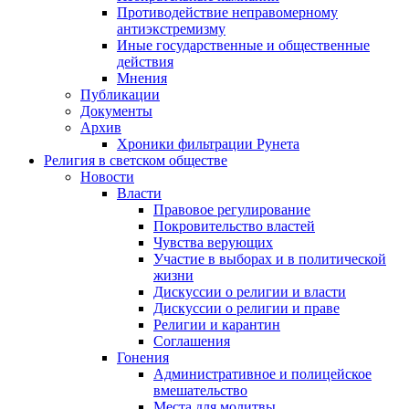
Противодействие неправомерному
антиэкстремизму
Иные государственные и общественные
действия
Мнения
Публикации
Документы
Архив
Хроники фильтрации Рунета
Религия в светском обществе
Новости
Власти
Правовое регулирование
Покровительство властей
Чувства верующих
Участие в выборах и в политической
жизни
Дискуссии о религии и власти
Дискуссии о религии и праве
Религии и карантин
Соглашения
Гонения
Административное и полицейское
вмешательство
Места для молитвы