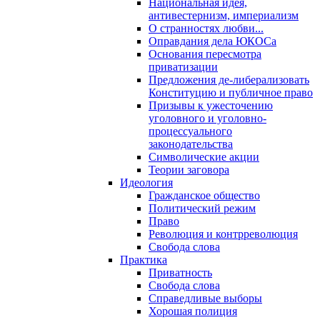
Национальная идея,
антивестернизм, империализм
О странностях любви...
Оправдания дела ЮКОСа
Основания пересмотра
приватизации
Предложения де-либерализовать
Конституцию и публичное право
Призывы к ужесточению
уголовного и уголовно-
процессуального
законодательства
Символические акции
Теории заговора
Идеология
Гражданское общество
Политический режим
Право
Революция и контрреволюция
Свобода слова
Практика
Приватность
Свобода слова
Справедливые выборы
Хорошая полиция