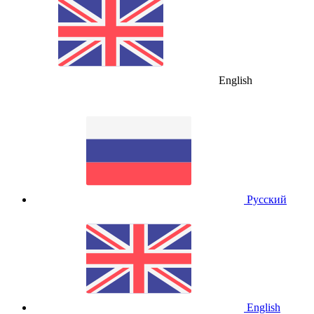
English
Русский
English