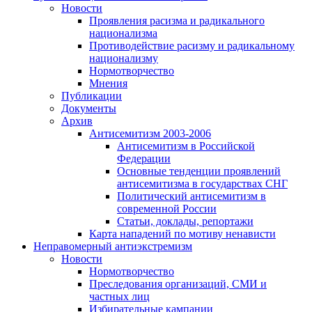
Новости
Проявления расизма и радикального
национализма
Противодействие расизму и радикальному
национализму
Нормотворчество
Мнения
Публикации
Документы
Архив
Антисемитизм 2003-2006
Антисемитизм в Российской
Федерации
Основные тенденции проявлений
антисемитизма в государствах СНГ
Политический антисемитизм в
современной России
Статьи, доклады, репортажи
Карта нападений по мотиву ненависти
Неправомерный антиэкстремизм
Новости
Нормотворчество
Преследования организаций, СМИ и
частных лиц
Избирательные кампании