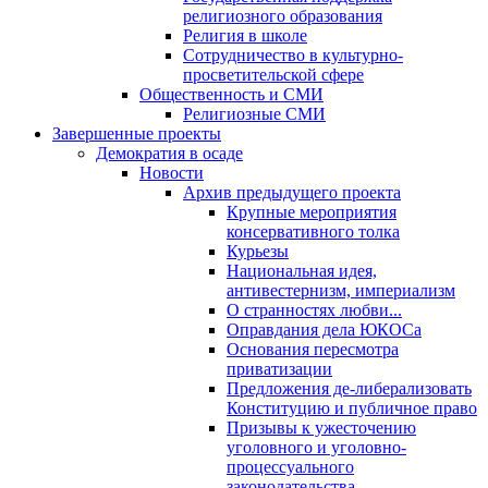
религиозного образования
Религия в школе
Сотрудничество в культурно-
просветительской сфере
Общественность и СМИ
Религиозные СМИ
Завершенные проекты
Демократия в осаде
Новости
Архив предыдущего проекта
Крупные мероприятия
консервативного толка
Курьезы
Национальная идея,
антивестернизм, империализм
О странностях любви...
Оправдания дела ЮКОСа
Основания пересмотра
приватизации
Предложения де-либерализовать
Конституцию и публичное право
Призывы к ужесточению
уголовного и уголовно-
процессуального
законодательства