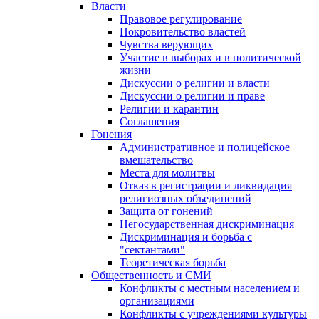
Власти
Правовое регулирование
Покровительство властей
Чувства верующих
Участие в выборах и в политической
жизни
Дискуссии о религии и власти
Дискуссии о религии и праве
Религии и карантин
Соглашения
Гонения
Административное и полицейское
вмешательство
Места для молитвы
Отказ в регистрации и ликвидация
религиозных объединений
Защита от гонений
Негосударственная дискриминация
Дискриминация и борьба с
"сектантами"
Теоретическая борьба
Общественность и СМИ
Конфликты с местным населением и
организациями
Конфликты с учреждениями культуры