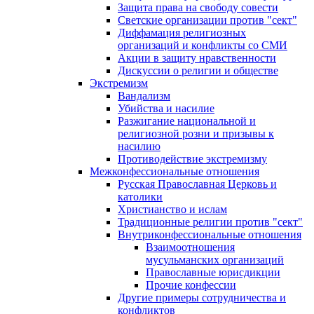
Защита права на свободу совести
Светские организации против "сект"
Диффамация религиозных
организаций и конфликты со СМИ
Акции в защиту нравственности
Дискуссии о религии и обществе
Экстремизм
Вандализм
Убийства и насилие
Разжигание национальной и
религиозной розни и призывы к
насилию
Противодействие экстремизму
Межконфессиональные отношения
Русская Православная Церковь и
католики
Христианство и ислам
Традиционные религии против "сект"
Внутриконфессиональные отношения
Взаимоотношения
мусульманских организаций
Православные юрисдикции
Прочие конфессии
Другие примеры сотрудничества и
конфликтов