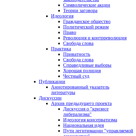
Символические акции
Теории заговора
Идеология
Гражданское общество
Политический режим
Право
Революция и контрреволюция
Свобода слова
Практика
Приватность
Свобода слова
Справедливые выборы
Хорошая полиция
Честный суд
Публикации
Аннотированный указатель
литературы
Дискуссии
Архив предыдущего проекта
Дискуссия о "кризисе
либерализма"
Идеология консерватизма
Национальная идея
Пути легитимации "управляемой