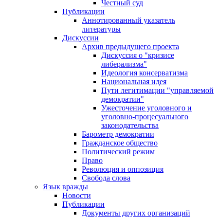
Честный суд
Публикации
Аннотированный указатель
литературы
Дискуссии
Архив предыдущего проекта
Дискуссия о "кризисе
либерализма"
Идеология консерватизма
Национальная идея
Пути легитимации "управляемой
демократии"
Ужесточение уголовного и
уголовно-процесуального
законодательства
Барометр демократии
Гражданское общество
Политический режим
Право
Революция и оппозиция
Свобода слова
Язык вражды
Новости
Публикации
Документы других организаций