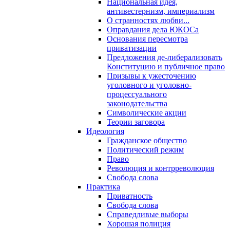
Национальная идея,
антивестернизм, империализм
О странностях любви...
Оправдания дела ЮКОСа
Основания пересмотра
приватизации
Предложения де-либерализовать
Конституцию и публичное право
Призывы к ужесточению
уголовного и уголовно-
процессуального
законодательства
Символические акции
Теории заговора
Идеология
Гражданское общество
Политический режим
Право
Революция и контрреволюция
Свобода слова
Практика
Приватность
Свобода слова
Справедливые выборы
Хорошая полиция