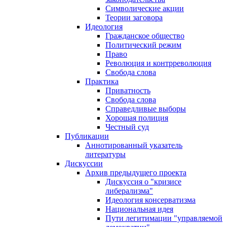
Символические акции
Теории заговора
Идеология
Гражданское общество
Политический режим
Право
Революция и контрреволюция
Свобода слова
Практика
Приватность
Свобода слова
Справедливые выборы
Хорошая полиция
Честный суд
Публикации
Аннотированный указатель
литературы
Дискуссии
Архив предыдущего проекта
Дискуссия о "кризисе
либерализма"
Идеология консерватизма
Национальная идея
Пути легитимации "управляемой