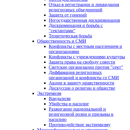
Отказ в регистрации и ликвидация
религиозных объединений
Защита от гонений
Негосударственная дискриминация
Дискриминация и борьба с
"сектантами"
Теоретическая борьба
Общественность и СМИ
Конфликты с местным населением и
организациями
Конфликты с учреждениями культуры
Защита права на свободу совести
Светские организации против "сект"
Диффамация религиозных
организаций и конфликты со СМИ
Акции в защиту нравственности
Дискуссии о религии и обществе
Экстремизм
Вандализм
Убийства и насилие
Разжигание национальной и
религиозной розни и призывы к
насилию
Противодействие экстремизму
Межконфессиональные отношения