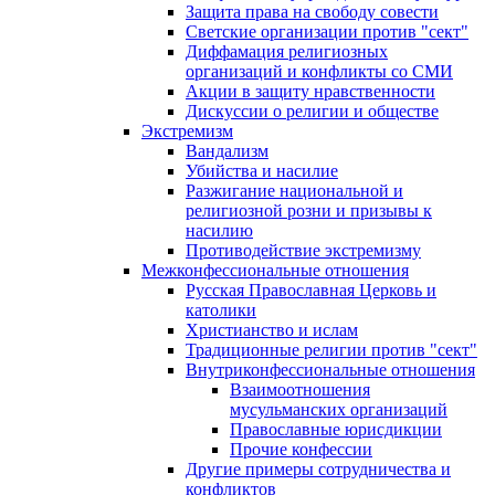
Защита права на свободу совести
Светские организации против "сект"
Диффамация религиозных
организаций и конфликты со СМИ
Акции в защиту нравственности
Дискуссии о религии и обществе
Экстремизм
Вандализм
Убийства и насилие
Разжигание национальной и
религиозной розни и призывы к
насилию
Противодействие экстремизму
Межконфессиональные отношения
Русская Православная Церковь и
католики
Христианство и ислам
Традиционные религии против "сект"
Внутриконфессиональные отношения
Взаимоотношения
мусульманских организаций
Православные юрисдикции
Прочие конфессии
Другие примеры сотрудничества и
конфликтов