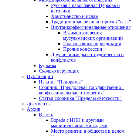
Русская Православная Церковь и
католики
Христианство и ислам
Традиционные религии против "сект"
Внутриконфессиональные отношения
Взаимоотношения
мусульманских организаций
Православные юрисдикции
Прочие конфессии
Другие примеры сотрудничества и
конфликтов
Курьезы
Сколько верующих
Публикации
Из книг "Панорамы"
Сборник "Преодолевая государственно -
конфессиональные отношения"
Статьи сборника "Пределы светскости"
Документы
Архив
Власть
Борьба с ИНН и другими
машиночитаемыми кодами
Место религии в обществе в целом