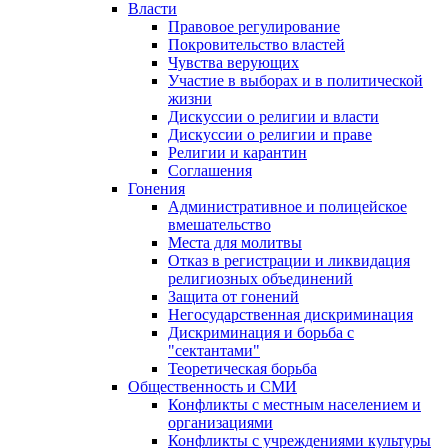
Власти
Правовое регулирование
Покровительство властей
Чувства верующих
Участие в выборах и в политической
жизни
Дискуссии о религии и власти
Дискуссии о религии и праве
Религии и карантин
Соглашения
Гонения
Административное и полицейское
вмешательство
Места для молитвы
Отказ в регистрации и ликвидация
религиозных объединений
Защита от гонений
Негосударственная дискриминация
Дискриминация и борьба с
"сектантами"
Теоретическая борьба
Общественность и СМИ
Конфликты с местным населением и
организациями
Конфликты с учреждениями культуры