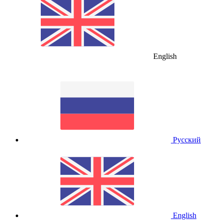
English
Русский
English