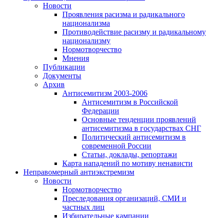
Новости
Проявления расизма и радикального
национализма
Противодействие расизму и радикальному
национализму
Нормотворчество
Мнения
Публикации
Документы
Архив
Антисемитизм 2003-2006
Антисемитизм в Российской
Федерации
Основные тенденции проявлений
антисемитизма в государствах СНГ
Политический антисемитизм в
современной России
Статьи, доклады, репортажи
Карта нападений по мотиву ненависти
Неправомерный антиэкстремизм
Новости
Нормотворчество
Преследования организаций, СМИ и
частных лиц
Избирательные кампании