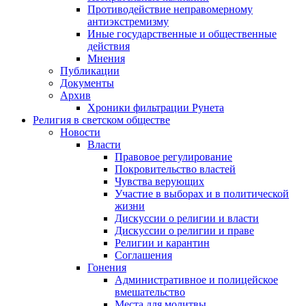
Противодействие неправомерному
антиэкстремизму
Иные государственные и общественные
действия
Мнения
Публикации
Документы
Архив
Хроники фильтрации Рунета
Религия в светском обществе
Новости
Власти
Правовое регулирование
Покровительство властей
Чувства верующих
Участие в выборах и в политической
жизни
Дискуссии о религии и власти
Дискуссии о религии и праве
Религии и карантин
Соглашения
Гонения
Административное и полицейское
вмешательство
Места для молитвы