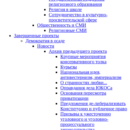
религиозного образования
Религия в школе
Сотрудничество в культурно-
просветительской сфере
Общественность и СМИ
Религиозные СМИ
Завершенные проекты
Демократия в осаде
Новости
Архив предыдущего проекта
Крупные мероприятия
консервативного толка
Курьезы
Национальная идея,
антивестернизм, империализм
О странностях любви...
Оправдания дела ЮКОСа
Основания пересмотра
приватизации
Предложения де-либерализовать
Конституцию и публичное право
Призывы к ужесточению
уголовного и уголовно-
процессуального
законодательства