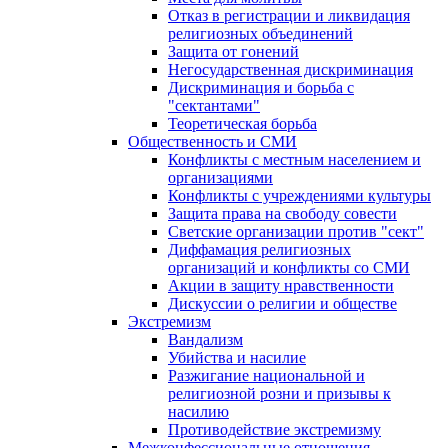
Отказ в регистрации и ликвидация
религиозных объединений
Защита от гонений
Негосударственная дискриминация
Дискриминация и борьба с
"сектантами"
Теоретическая борьба
Общественность и СМИ
Конфликты с местным населением и
организациями
Конфликты с учреждениями культуры
Защита права на свободу совести
Светские организации против "сект"
Диффамация религиозных
организаций и конфликты со СМИ
Акции в защиту нравственности
Дискуссии о религии и обществе
Экстремизм
Вандализм
Убийства и насилие
Разжигание национальной и
религиозной розни и призывы к
насилию
Противодействие экстремизму
Межконфессиональные отношения