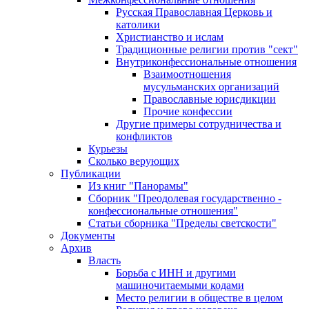
Русская Православная Церковь и
католики
Христианство и ислам
Традиционные религии против "сект"
Внутриконфессиональные отношения
Взаимоотношения
мусульманских организаций
Православные юрисдикции
Прочие конфессии
Другие примеры сотрудничества и
конфликтов
Курьезы
Сколько верующих
Публикации
Из книг "Панорамы"
Сборник "Преодолевая государственно -
конфессиональные отношения"
Статьи сборника "Пределы светскости"
Документы
Архив
Власть
Борьба с ИНН и другими
машиночитаемыми кодами
Место религии в обществе в целом