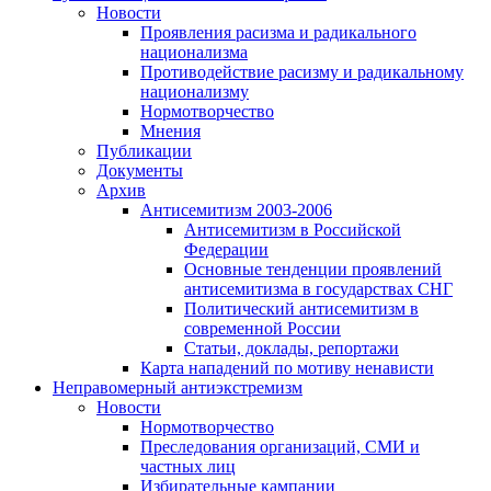
Новости
Проявления расизма и радикального
национализма
Противодействие расизму и радикальному
национализму
Нормотворчество
Мнения
Публикации
Документы
Архив
Антисемитизм 2003-2006
Антисемитизм в Российской
Федерации
Основные тенденции проявлений
антисемитизма в государствах СНГ
Политический антисемитизм в
современной России
Статьи, доклады, репортажи
Карта нападений по мотиву ненависти
Неправомерный антиэкстремизм
Новости
Нормотворчество
Преследования организаций, СМИ и
частных лиц
Избирательные кампании