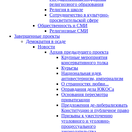
религиозного образования
Религия в школе
Сотрудничество в культурно-
просветительской сфере
Общественность и СМИ
Религиозные СМИ
Завершенные проекты
Демократия в осаде
Новости
Архив предыдущего проекта
Крупные мероприятия
консервативного толка
Курьезы
Национальная идея,
антивестернизм, империализм
О странностях любви...
Оправдания дела ЮКОСа
Основания пересмотра
приватизации
Предложения де-либерализовать
Конституцию и публичное право
Призывы к ужесточению
уголовного и уголовно-
процессуального
законодательства