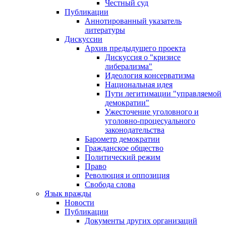
Честный суд
Публикации
Аннотированный указатель
литературы
Дискуссии
Архив предыдущего проекта
Дискуссия о "кризисе
либерализма"
Идеология консерватизма
Национальная идея
Пути легитимации "управляемой
демократии"
Ужесточение уголовного и
уголовно-процесуального
законодательства
Барометр демократии
Гражданское общество
Политический режим
Право
Революция и оппозиция
Свобода слова
Язык вражды
Новости
Публикации
Документы других организаций