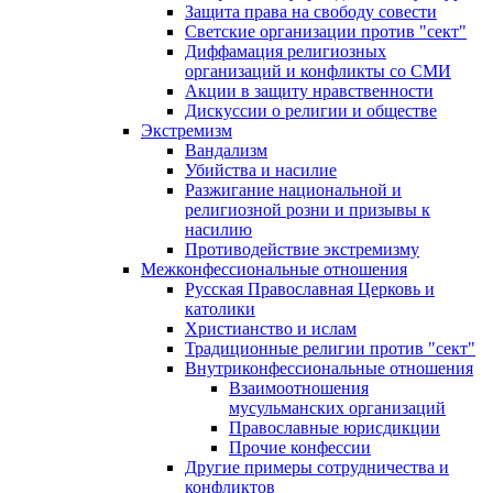
Защита права на свободу совести
Светские организации против "сект"
Диффамация религиозных
организаций и конфликты со СМИ
Акции в защиту нравственности
Дискуссии о религии и обществе
Экстремизм
Вандализм
Убийства и насилие
Разжигание национальной и
религиозной розни и призывы к
насилию
Противодействие экстремизму
Межконфессиональные отношения
Русская Православная Церковь и
католики
Христианство и ислам
Традиционные религии против "сект"
Внутриконфессиональные отношения
Взаимоотношения
мусульманских организаций
Православные юрисдикции
Прочие конфессии
Другие примеры сотрудничества и
конфликтов