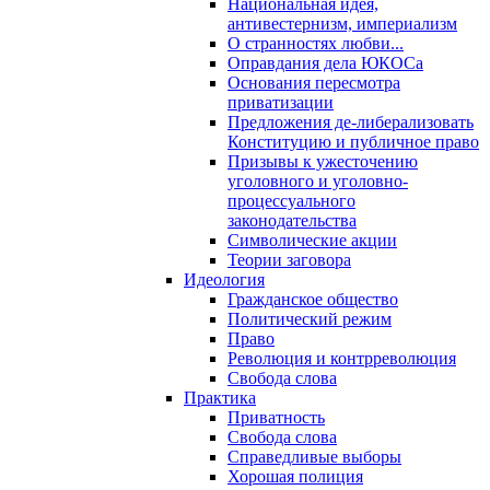
Национальная идея,
антивестернизм, империализм
О странностях любви...
Оправдания дела ЮКОСа
Основания пересмотра
приватизации
Предложения де-либерализовать
Конституцию и публичное право
Призывы к ужесточению
уголовного и уголовно-
процессуального
законодательства
Символические акции
Теории заговора
Идеология
Гражданское общество
Политический режим
Право
Революция и контрреволюция
Свобода слова
Практика
Приватность
Свобода слова
Справедливые выборы
Хорошая полиция