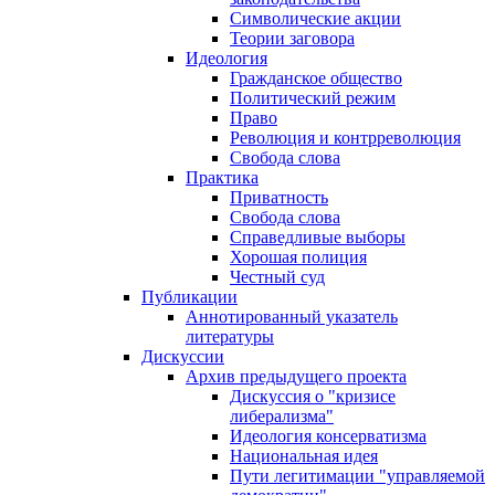
Символические акции
Теории заговора
Идеология
Гражданское общество
Политический режим
Право
Революция и контрреволюция
Свобода слова
Практика
Приватность
Свобода слова
Справедливые выборы
Хорошая полиция
Честный суд
Публикации
Аннотированный указатель
литературы
Дискуссии
Архив предыдущего проекта
Дискуссия о "кризисе
либерализма"
Идеология консерватизма
Национальная идея
Пути легитимации "управляемой