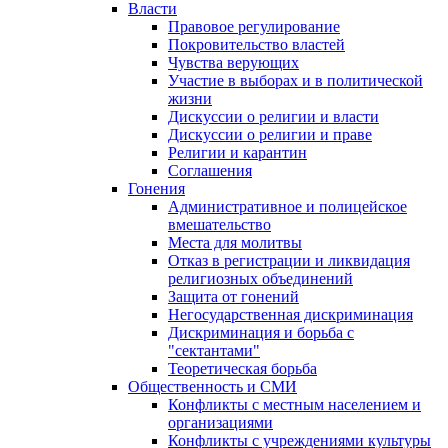
Власти
Правовое регулирование
Покровительство властей
Чувства верующих
Участие в выборах и в политической
жизни
Дискуссии о религии и власти
Дискуссии о религии и праве
Религии и карантин
Соглашения
Гонения
Административное и полицейское
вмешательство
Места для молитвы
Отказ в регистрации и ликвидация
религиозных объединений
Защита от гонений
Негосударственная дискриминация
Дискриминация и борьба с
"сектантами"
Теоретическая борьба
Общественность и СМИ
Конфликты с местным населением и
организациями
Конфликты с учреждениями культуры