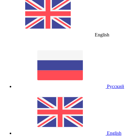
English
Русский
English