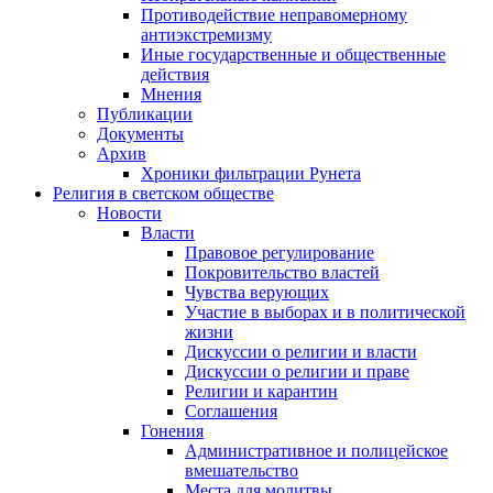
Противодействие неправомерному
антиэкстремизму
Иные государственные и общественные
действия
Мнения
Публикации
Документы
Архив
Хроники фильтрации Рунета
Религия в светском обществе
Новости
Власти
Правовое регулирование
Покровительство властей
Чувства верующих
Участие в выборах и в политической
жизни
Дискуссии о религии и власти
Дискуссии о религии и праве
Религии и карантин
Соглашения
Гонения
Административное и полицейское
вмешательство
Места для молитвы