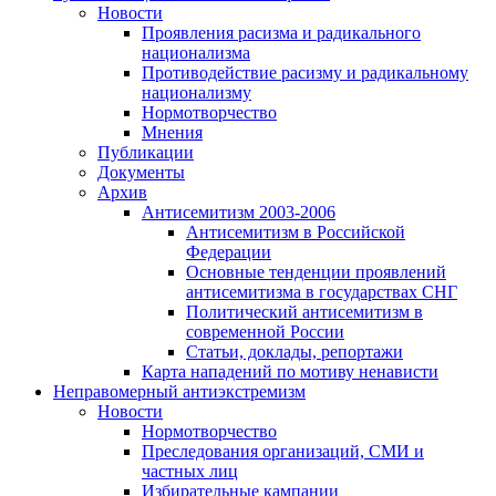
Новости
Проявления расизма и радикального
национализма
Противодействие расизму и радикальному
национализму
Нормотворчество
Мнения
Публикации
Документы
Архив
Антисемитизм 2003-2006
Антисемитизм в Российской
Федерации
Основные тенденции проявлений
антисемитизма в государствах СНГ
Политический антисемитизм в
современной России
Статьи, доклады, репортажи
Карта нападений по мотиву ненависти
Неправомерный антиэкстремизм
Новости
Нормотворчество
Преследования организаций, СМИ и
частных лиц
Избирательные кампании