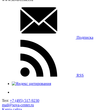
Подписка
RSS
Тел:
+7 (495) 517-9230
mail@sova-center.ru
Карта сайта