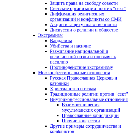
Защита права на свободу совести
Светские организации против "сект"
Диффамация религиозных
организаций и конфликты со СМИ
Акции в защиту нравственности
Дискуссии о религии и обществе
Экстремизм
Вандализм
Убийства и насилие
Разжигание национальной и
религиозной розни и призывы к
насилию
Противодействие экстремизму
Межконфессиональные отношения
Русская Православная Церковь и
католики
Христианство и ислам
Традиционные религии против "сект"
Внутриконфессиональные отношения
Взаимоотношения
мусульманских организаций
Православные юрисдикции
Прочие конфессии
Другие примеры сотрудничества и
конфликтов