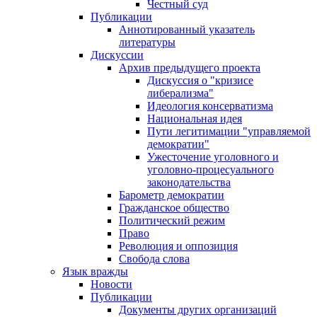
Честный суд
Публикации
Аннотированный указатель
литературы
Дискуссии
Архив предыдущего проекта
Дискуссия о "кризисе
либерализма"
Идеология консерватизма
Национальная идея
Пути легитимации "управляемой
демократии"
Ужесточение уголовного и
уголовно-процесуального
законодательства
Барометр демократии
Гражданское общество
Политический режим
Право
Революция и оппозиция
Свобода слова
Язык вражды
Новости
Публикации
Документы других организаций