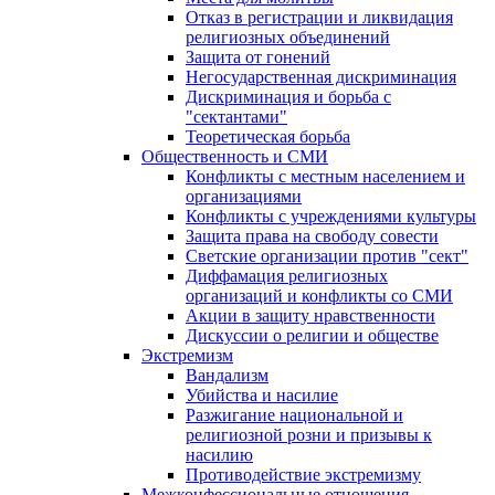
Отказ в регистрации и ликвидация
религиозных объединений
Защита от гонений
Негосударственная дискриминация
Дискриминация и борьба с
"сектантами"
Теоретическая борьба
Общественность и СМИ
Конфликты с местным населением и
организациями
Конфликты с учреждениями культуры
Защита права на свободу совести
Светские организации против "сект"
Диффамация религиозных
организаций и конфликты со СМИ
Акции в защиту нравственности
Дискуссии о религии и обществе
Экстремизм
Вандализм
Убийства и насилие
Разжигание национальной и
религиозной розни и призывы к
насилию
Противодействие экстремизму
Межконфессиональные отношения