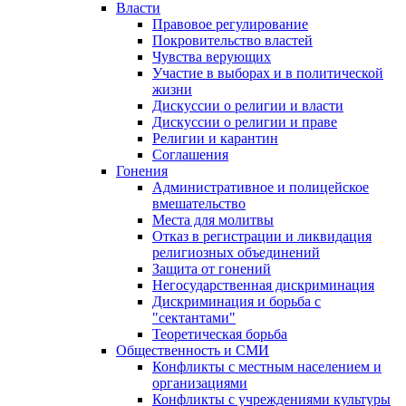
Власти
Правовое регулирование
Покровительство властей
Чувства верующих
Участие в выборах и в политической
жизни
Дискуссии о религии и власти
Дискуссии о религии и праве
Религии и карантин
Соглашения
Гонения
Административное и полицейское
вмешательство
Места для молитвы
Отказ в регистрации и ликвидация
религиозных объединений
Защита от гонений
Негосударственная дискриминация
Дискриминация и борьба с
"сектантами"
Теоретическая борьба
Общественность и СМИ
Конфликты с местным населением и
организациями
Конфликты с учреждениями культуры