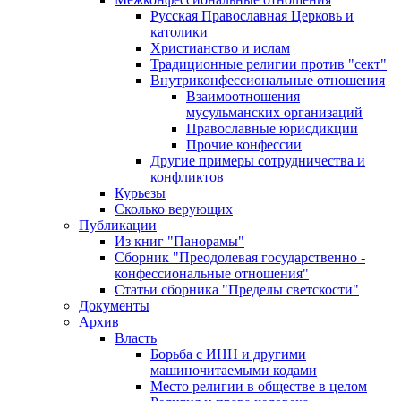
Русская Православная Церковь и
католики
Христианство и ислам
Традиционные религии против "сект"
Внутриконфессиональные отношения
Взаимоотношения
мусульманских организаций
Православные юрисдикции
Прочие конфессии
Другие примеры сотрудничества и
конфликтов
Курьезы
Сколько верующих
Публикации
Из книг "Панорамы"
Сборник "Преодолевая государственно -
конфессиональные отношения"
Статьи сборника "Пределы светскости"
Документы
Архив
Власть
Борьба с ИНН и другими
машиночитаемыми кодами
Место религии в обществе в целом