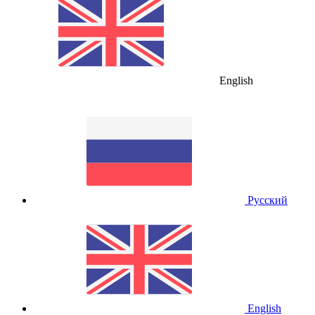
English
Русский
English