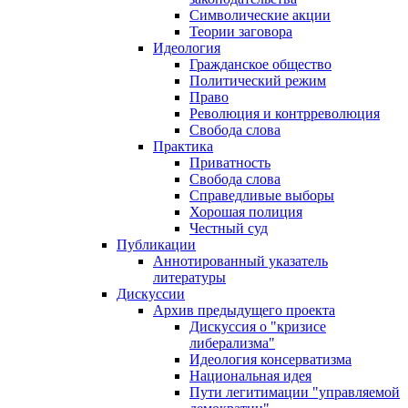
Символические акции
Теории заговора
Идеология
Гражданское общество
Политический режим
Право
Революция и контрреволюция
Свобода слова
Практика
Приватность
Свобода слова
Справедливые выборы
Хорошая полиция
Честный суд
Публикации
Аннотированный указатель
литературы
Дискуссии
Архив предыдущего проекта
Дискуссия о "кризисе
либерализма"
Идеология консерватизма
Национальная идея
Пути легитимации "управляемой