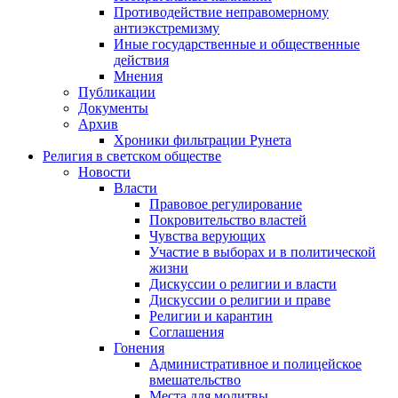
Противодействие неправомерному
антиэкстремизму
Иные государственные и общественные
действия
Мнения
Публикации
Документы
Архив
Хроники фильтрации Рунета
Религия в светском обществе
Новости
Власти
Правовое регулирование
Покровительство властей
Чувства верующих
Участие в выборах и в политической
жизни
Дискуссии о религии и власти
Дискуссии о религии и праве
Религии и карантин
Соглашения
Гонения
Административное и полицейское
вмешательство
Места для молитвы