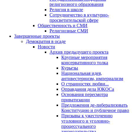
религиозного образования
Религия в школе
Сотрудничество в культурно-
просветительской сфере
Общественность и СМИ
Религиозные СМИ
Завершенные проекты
Демократия в осаде
Новости
Архив предыдущего проекта
Крупные мероприятия
консервативного толка
Курьезы
Национальная идея,
антивестернизм, империализм
О странностях любви...
Оправдания дела ЮКОСа
Основания пересмотра
приватизации
Предложения де-либерализовать
Конституцию и публичное право
Призывы к ужесточению
уголовного и уголовно-
процессуального
законодательства