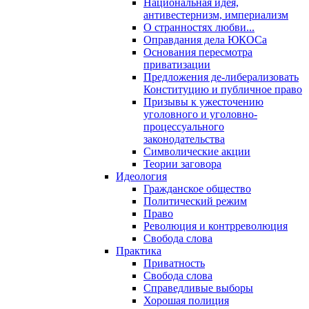
Национальная идея,
антивестернизм, империализм
О странностях любви...
Оправдания дела ЮКОСа
Основания пересмотра
приватизации
Предложения де-либерализовать
Конституцию и публичное право
Призывы к ужесточению
уголовного и уголовно-
процессуального
законодательства
Символические акции
Теории заговора
Идеология
Гражданское общество
Политический режим
Право
Революция и контрреволюция
Свобода слова
Практика
Приватность
Свобода слова
Справедливые выборы
Хорошая полиция