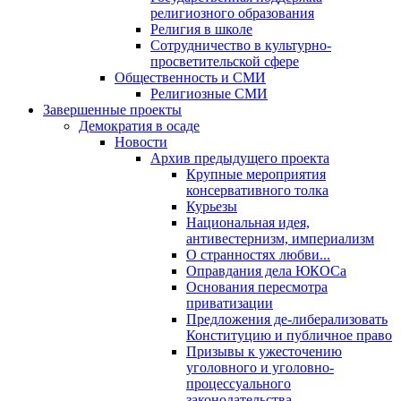
религиозного образования
Религия в школе
Сотрудничество в культурно-
просветительской сфере
Общественность и СМИ
Религиозные СМИ
Завершенные проекты
Демократия в осаде
Новости
Архив предыдущего проекта
Крупные мероприятия
консервативного толка
Курьезы
Национальная идея,
антивестернизм, империализм
О странностях любви...
Оправдания дела ЮКОСа
Основания пересмотра
приватизации
Предложения де-либерализовать
Конституцию и публичное право
Призывы к ужесточению
уголовного и уголовно-
процессуального
законодательства