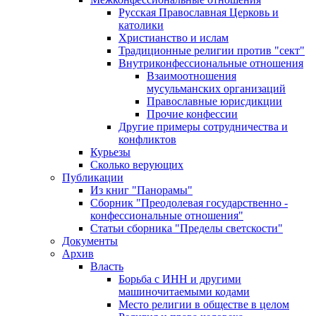
Русская Православная Церковь и
католики
Христианство и ислам
Традиционные религии против "сект"
Внутриконфессиональные отношения
Взаимоотношения
мусульманских организаций
Православные юрисдикции
Прочие конфессии
Другие примеры сотрудничества и
конфликтов
Курьезы
Сколько верующих
Публикации
Из книг "Панорамы"
Сборник "Преодолевая государственно -
конфессиональные отношения"
Статьи сборника "Пределы светскости"
Документы
Архив
Власть
Борьба с ИНН и другими
машиночитаемыми кодами
Место религии в обществе в целом