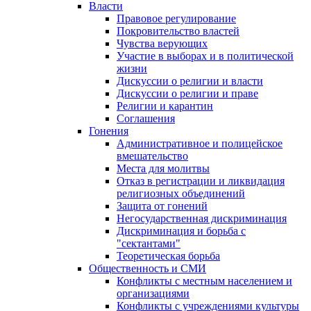
Власти
Правовое регулирование
Покровительство властей
Чувства верующих
Участие в выборах и в политической
жизни
Дискуссии о религии и власти
Дискуссии о религии и праве
Религии и карантин
Соглашения
Гонения
Административное и полицейское
вмешательство
Места для молитвы
Отказ в регистрации и ликвидация
религиозных объединений
Защита от гонений
Негосударственная дискриминация
Дискриминация и борьба с
"сектантами"
Теоретическая борьба
Общественность и СМИ
Конфликты с местным населением и
организациями
Конфликты с учреждениями культуры