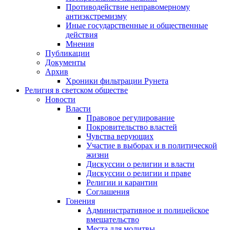
Противодействие неправомерному
антиэкстремизму
Иные государственные и общественные
действия
Мнения
Публикации
Документы
Архив
Хроники фильтрации Рунета
Религия в светском обществе
Новости
Власти
Правовое регулирование
Покровительство властей
Чувства верующих
Участие в выборах и в политической
жизни
Дискуссии о религии и власти
Дискуссии о религии и праве
Религии и карантин
Соглашения
Гонения
Административное и полицейское
вмешательство
Места для молитвы