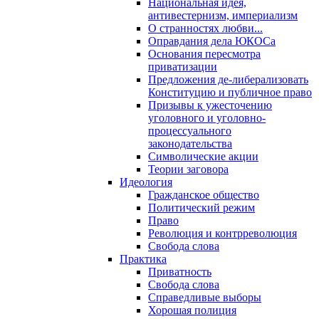
Национальная идея,
антивестернизм, империализм
О странностях любви...
Оправдания дела ЮКОСа
Основания пересмотра
приватизации
Предложения де-либерализовать
Конституцию и публичное право
Призывы к ужесточению
уголовного и уголовно-
процессуального
законодательства
Символические акции
Теории заговора
Идеология
Гражданское общество
Политический режим
Право
Революция и контрреволюция
Свобода слова
Практика
Приватность
Свобода слова
Справедливые выборы
Хорошая полиция