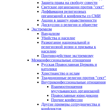
Защита права на свободу совести
Светские организации против "сект"
Диффамация религиозных
организаций и конфликты со СМИ
Акции в защиту нравственности
Дискуссии о религии и обществе
Экстремизм
Вандализм
Убийства и насилие
Разжигание национальной и
религиозной розни и призывы к
насилию
Противодействие экстремизму
Межконфессиональные отношения
Русская Православная Церковь и
католики
Христианство и ислам
Традиционные религии против "сект"
Внутриконфессиональные отношения
Взаимоотношения
мусульманских организаций
Православные юрисдикции
Прочие конфессии
Другие примеры сотрудничества и
конфликтов