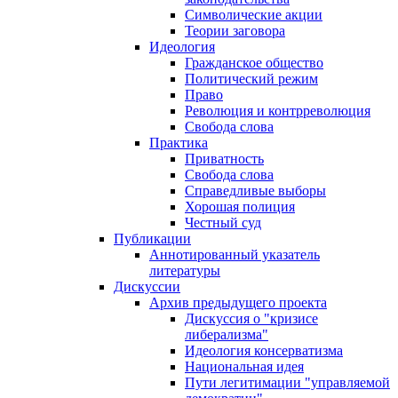
Символические акции
Теории заговора
Идеология
Гражданское общество
Политический режим
Право
Революция и контрреволюция
Свобода слова
Практика
Приватность
Свобода слова
Справедливые выборы
Хорошая полиция
Честный суд
Публикации
Аннотированный указатель
литературы
Дискуссии
Архив предыдущего проекта
Дискуссия о "кризисе
либерализма"
Идеология консерватизма
Национальная идея
Пути легитимации "управляемой