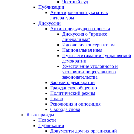
Честный суд
Публикации
Аннотированный указатель
литературы
Дискуссии
Архив предыдущего проекта
Дискуссия о "кризисе
либерализма"
Идеология консерватизма
Национальная идея
Пути легитимации "управляемой
демократии"
Ужесточение уголовного и
уголовно-процесуального
законодательства
Барометр демократии
Гражданское общество
Политический режим
Право
Революция и оппозиция
Свобода слова
Язык вражды
Новости
Публикации
Документы других организаций