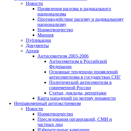
Новости
Проявления расизма и радикального
национализма
Противодействие расизму и радикальному
национализму
Нормотворчество
Мнения
Публикации
Документы
Архив
Антисемитизм 2003-2006
Антисемитизм в Российской
Федерации
Основные тенденции проявлений
антисемитизма в государствах СНГ
Политический антисемитизм в
современной России
Статьи, доклады, репортажи
Карта нападений по мотиву ненависти
Неправомерный антиэкстремизм
Новости
Нормотворчество
Преследования организаций, СМИ и
частных лиц
Избирательные кампании