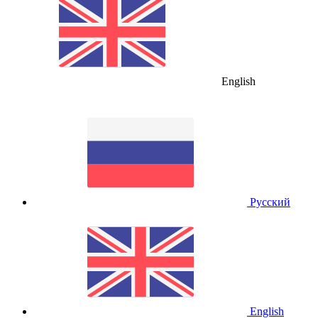
English
Русский
English