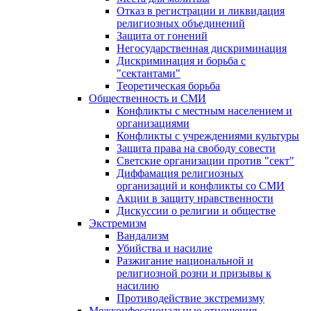
Отказ в регистрации и ликвидация
религиозных объединений
Защита от гонений
Негосударственная дискриминация
Дискриминация и борьба с
"сектантами"
Теоретическая борьба
Общественность и СМИ
Конфликты с местным населением и
организациями
Конфликты с учреждениями культуры
Защита права на свободу совести
Светские организации против "сект"
Диффамация религиозных
организаций и конфликты со СМИ
Акции в защиту нравственности
Дискуссии о религии и обществе
Экстремизм
Вандализм
Убийства и насилие
Разжигание национальной и
религиозной розни и призывы к
насилию
Противодействие экстремизму
Межконфессиональные отношения