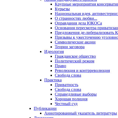
Крупные мероприятия консервати
Курьезы
Национальная идея, антивестерни
О странностях любви...
Оправдания дела ЮКОСа
Основания пересмотра приватиза
Предложения де-либерализовать 
Призывы к ужесточению уголовног
Символические акции
Теории заговора
Идеология
Гражданское общество
Политический режим
Право
Революция и контрреволюция
Свобода слова
Практика
Приватность
Свобода слова
Справедливые выборы
Хорошая полиция
Честный суд
Публикации
Аннотированный указатель литературы
Дискуссии