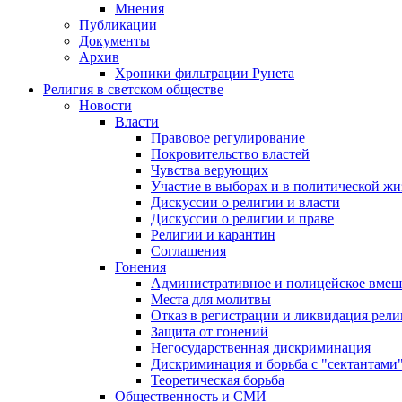
Мнения
Публикации
Документы
Архив
Хроники фильтрации Рунета
Религия в светском обществе
Новости
Власти
Правовое регулирование
Покровительство властей
Чувства верующих
Участие в выборах и в политической ж
Дискуссии о религии и власти
Дискуссии о религии и праве
Религии и карантин
Соглашения
Гонения
Административное и полицейское вмеш
Места для молитвы
Отказ в регистрации и ликвидация рел
Защита от гонений
Негосударственная дискриминация
Дискриминация и борьба с "сектантами
Теоретическая борьба
Общественность и СМИ