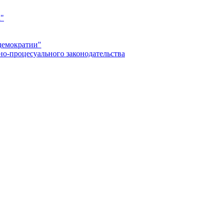
а"
демократии"
но-процесуального законодательства