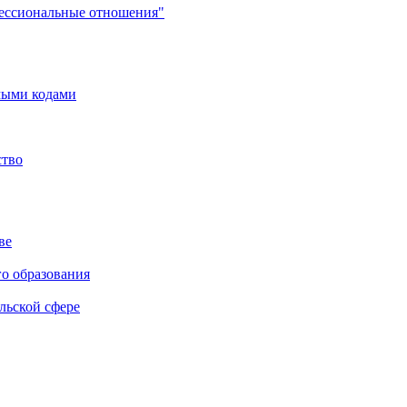
фессиональные отношения"
мыми кодами
ство
ве
го образования
льской сфере