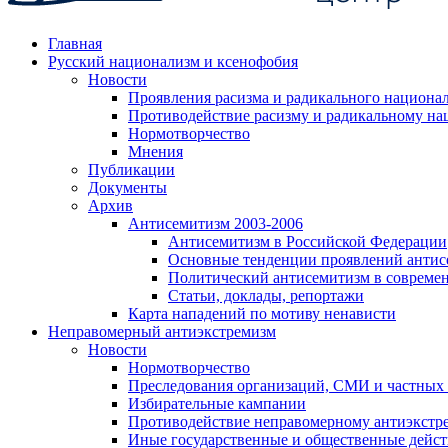
Главная
Русский национализм и ксенофобия
Новости
Проявления расизма и радикального национа
Противодействие расизму и радикальному на
Нормотворчество
Мнения
Публикации
Документы
Архив
Антисемитизм 2003-2006
Антисемитизм в Российской Федерации
Основные тенденции проявлений антис
Политический антисемитизм в совреме
Статьи, доклады, репортажи
Карта нападений по мотиву ненависти
Неправомерный антиэкстремизм
Новости
Нормотворчество
Преследования организаций, СМИ и частных
Избирательные кампании
Противодействие неправомерному антиэкстр
Иные государственные и общественные дейст