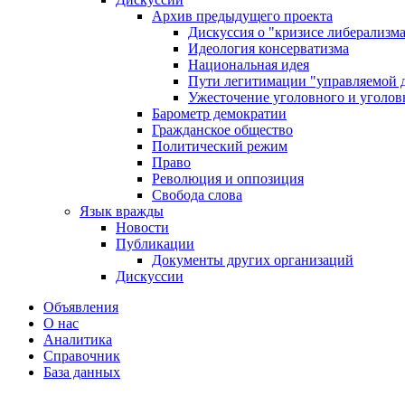
Архив предыдущего проекта
Дискуссия о "кризисе либерализм
Идеология консерватизма
Национальная идея
Пути легитимации "управляемой 
Ужесточение уголовного и уголов
Барометр демократии
Гражданское общество
Политический режим
Право
Революция и оппозиция
Свобода слова
Язык вражды
Новости
Публикации
Документы других организаций
Дискуссии
Объявления
О нас
Аналитика
Справочник
База данных