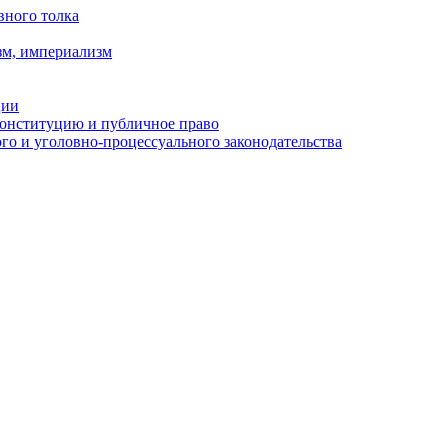
вного толка
зм, империализм
ции
Конституцию и публичное право
о и уголовно-процессуального законодательства