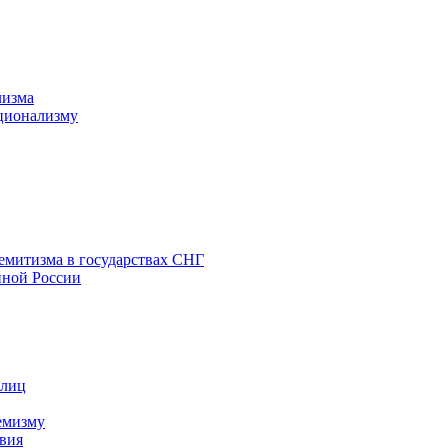
лизма
ционализму
емитизма в государствах СНГ
нной России
 лиц
емизму
вия