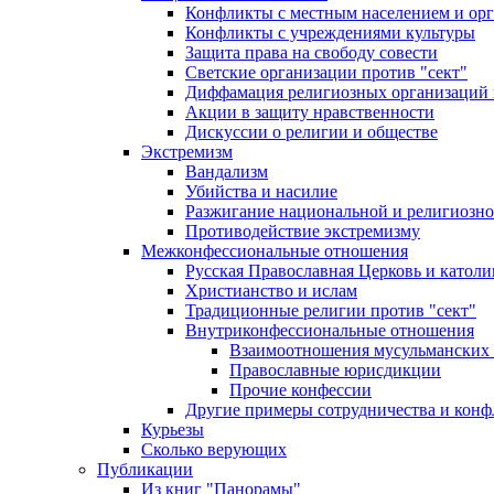
Конфликты с местным населением и ор
Конфликты с учреждениями культуры
Защита права на свободу совести
Светские организации против "сект"
Диффамация религиозных организаций
Акции в защиту нравственности
Дискуссии о религии и обществе
Экстремизм
Вандализм
Убийства и насилие
Разжигание национальной и религиозно
Противодействие экстремизму
Межконфессиональные отношения
Русская Православная Церковь и католи
Христианство и ислам
Традиционные религии против "сект"
Внутриконфессиональные отношения
Взаимоотношения мусульманских 
Православные юрисдикции
Прочие конфессии
Другие примеры сотрудничества и конф
Курьезы
Сколько верующих
Публикации
Из книг "Панорамы"