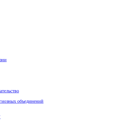
изни
ательство
игиозных объединений
"