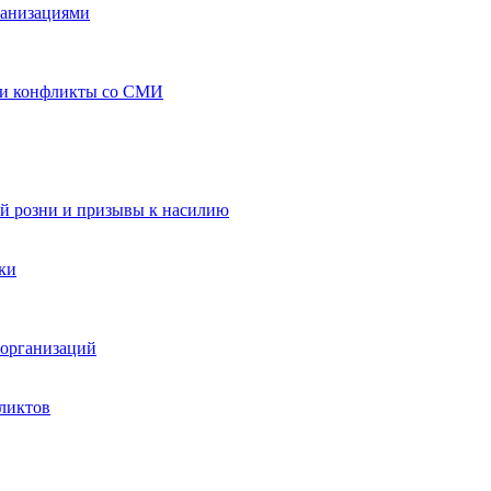
ганизациями
 и конфликты со СМИ
й розни и призывы к насилию
ки
организаций
ликтов