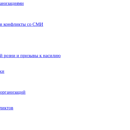
ганизациями
 и конфликты со СМИ
й розни и призывы к насилию
ки
организаций
ликтов