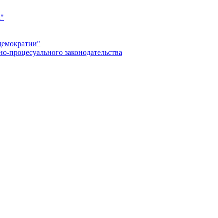
а"
демократии"
но-процесуального законодательства