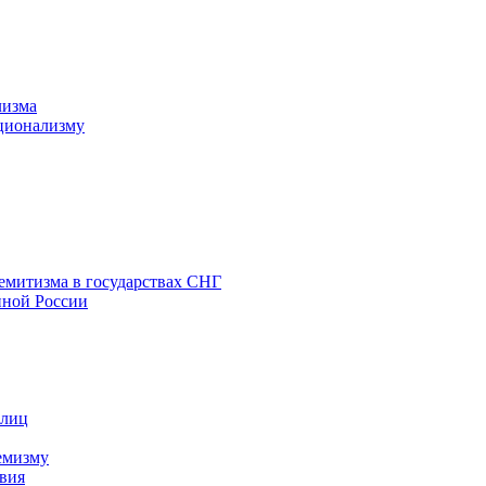
лизма
ционализму
емитизма в государствах СНГ
нной России
 лиц
емизму
вия