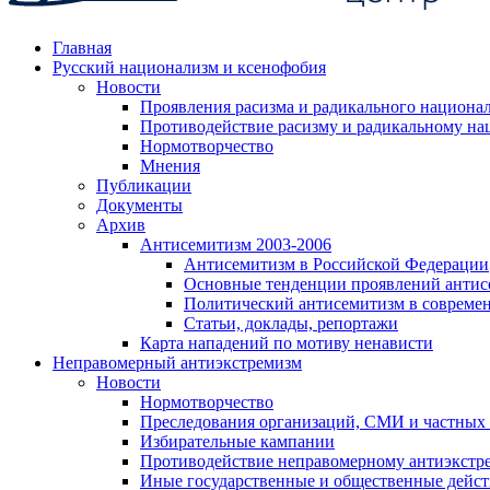
Главная
Русский национализм и ксенофобия
Новости
Проявления расизма и радикального национа
Противодействие расизму и радикальному на
Нормотворчество
Мнения
Публикации
Документы
Архив
Антисемитизм 2003-2006
Антисемитизм в Российской Федерации
Основные тенденции проявлений антис
Политический антисемитизм в совреме
Статьи, доклады, репортажи
Карта нападений по мотиву ненависти
Неправомерный антиэкстремизм
Новости
Нормотворчество
Преследования организаций, СМИ и частных
Избирательные кампании
Противодействие неправомерному антиэкстр
Иные государственные и общественные дейст