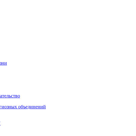
изни
ательство
игиозных объединений
"