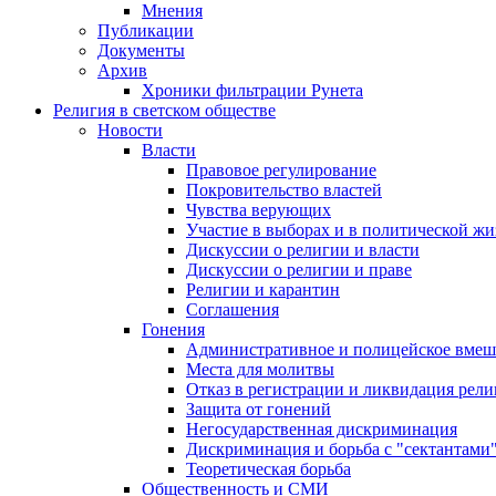
Мнения
Публикации
Документы
Архив
Хроники фильтрации Рунета
Религия в светском обществе
Новости
Власти
Правовое регулирование
Покровительство властей
Чувства верующих
Участие в выборах и в политической ж
Дискуссии о религии и власти
Дискуссии о религии и праве
Религии и карантин
Соглашения
Гонения
Административное и полицейское вмеш
Места для молитвы
Отказ в регистрации и ликвидация рел
Защита от гонений
Негосударственная дискриминация
Дискриминация и борьба с "сектантами
Теоретическая борьба
Общественность и СМИ