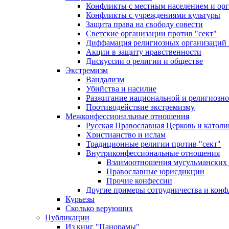
Конфликты с местным населением и ор
Конфликты с учреждениями культуры
Защита права на свободу совести
Светские организации против "сект"
Диффамация религиозных организаций
Акции в защиту нравственности
Дискуссии о религии и обществе
Экстремизм
Вандализм
Убийства и насилие
Разжигание национальной и религиозно
Противодействие экстремизму
Межконфессиональные отношения
Русская Православная Церковь и католи
Христианство и ислам
Традиционные религии против "сект"
Внутриконфессиональные отношения
Взаимоотношения мусульманских 
Православные юрисдикции
Прочие конфессии
Другие примеры сотрудничества и конф
Курьезы
Сколько верующих
Публикации
Из книг "Панорамы"