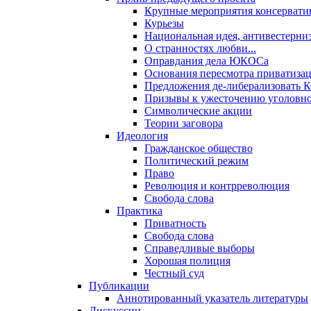
Крупные мероприятия консервати
Курьезы
Национальная идея, антивестерни
О странностях любви...
Оправдания дела ЮКОСа
Основания пересмотра приватиза
Предложения де-либерализовать 
Призывы к ужесточению уголовног
Символические акции
Теории заговора
Идеология
Гражданское общество
Политический режим
Право
Революция и контрреволюция
Свобода слова
Практика
Приватность
Свобода слова
Справедливые выборы
Хорошая полиция
Честный суд
Публикации
Аннотированный указатель литературы
Дискуссии