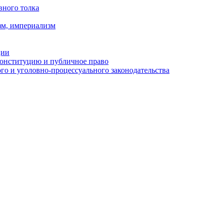
вного толка
зм, империализм
ции
Конституцию и публичное право
о и уголовно-процессуального законодательства