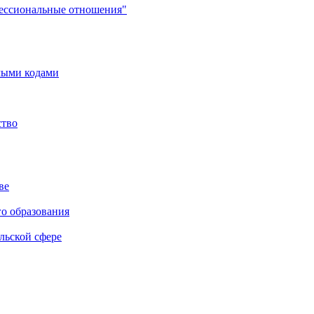
фессиональные отношения"
мыми кодами
ство
ве
го образования
льской сфере