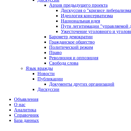
Архив предыдущего проекта
Дискуссия о "кризисе либерализм
Идеология консерватизма
Национальная идея
Пути легитимации "управляемой 
Ужесточение уголовного и уголов
Барометр демократии
Гражданское общество
Политический режим
Право
Революция и оппозиция
Свобода слова
Язык вражды
Новости
Публикации
Документы других организаций
Дискуссии
Объявления
О нас
Аналитика
Справочник
База данных