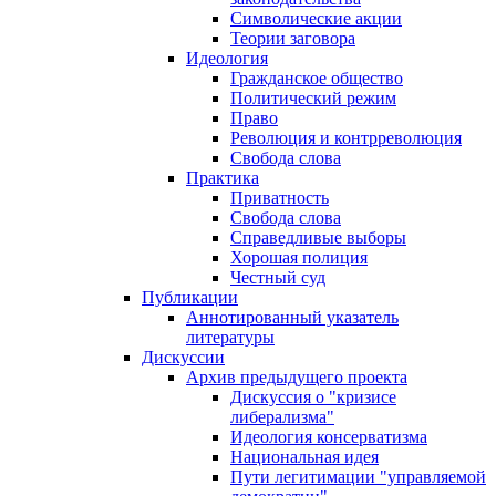
Символические акции
Теории заговора
Идеология
Гражданское общество
Политический режим
Право
Революция и контрреволюция
Свобода слова
Практика
Приватность
Свобода слова
Справедливые выборы
Хорошая полиция
Честный суд
Публикации
Аннотированный указатель
литературы
Дискуссии
Архив предыдущего проекта
Дискуссия о "кризисе
либерализма"
Идеология консерватизма
Национальная идея
Пути легитимации "управляемой