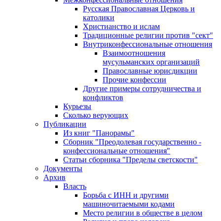
Русская Православная Церковь и
католики
Христианство и ислам
Традиционные религии против "сект"
Внутриконфессиональные отношения
Взаимоотношения
мусульманских организаций
Православные юрисдикции
Прочие конфессии
Другие примеры сотрудничества и
конфликтов
Курьезы
Сколько верующих
Публикации
Из книг "Панорамы"
Сборник "Преодолевая государственно -
конфессиональные отношения"
Статьи сборника "Пределы светскости"
Документы
Архив
Власть
Борьба с ИНН и другими
машиночитаемыми кодами
Место религии в обществе в целом