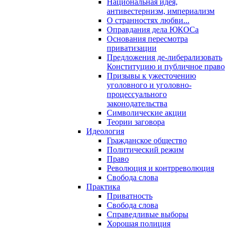
Национальная идея,
антивестернизм, империализм
О странностях любви...
Оправдания дела ЮКОСа
Основания пересмотра
приватизации
Предложения де-либерализовать
Конституцию и публичное право
Призывы к ужесточению
уголовного и уголовно-
процессуального
законодательства
Символические акции
Теории заговора
Идеология
Гражданское общество
Политический режим
Право
Революция и контрреволюция
Свобода слова
Практика
Приватность
Свобода слова
Справедливые выборы
Хорошая полиция