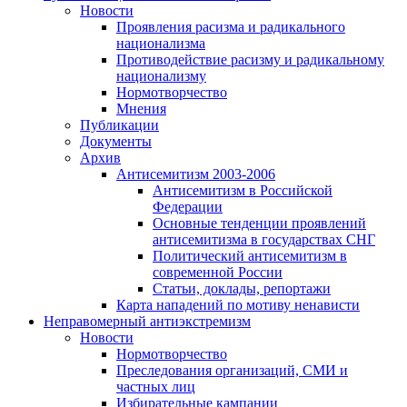
Новости
Проявления расизма и радикального
национализма
Противодействие расизму и радикальному
национализму
Нормотворчество
Мнения
Публикации
Документы
Архив
Антисемитизм 2003-2006
Антисемитизм в Российской
Федерации
Основные тенденции проявлений
антисемитизма в государствах СНГ
Политический антисемитизм в
современной России
Статьи, доклады, репортажи
Карта нападений по мотиву ненависти
Неправомерный антиэкстремизм
Новости
Нормотворчество
Преследования организаций, СМИ и
частных лиц
Избирательные кампании