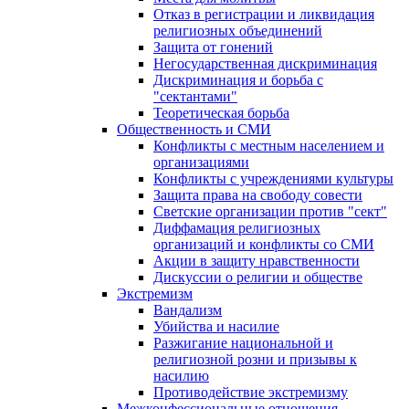
Отказ в регистрации и ликвидация
религиозных объединений
Защита от гонений
Негосударственная дискриминация
Дискриминация и борьба с
"сектантами"
Теоретическая борьба
Общественность и СМИ
Конфликты с местным населением и
организациями
Конфликты с учреждениями культуры
Защита права на свободу совести
Светские организации против "сект"
Диффамация религиозных
организаций и конфликты со СМИ
Акции в защиту нравственности
Дискуссии о религии и обществе
Экстремизм
Вандализм
Убийства и насилие
Разжигание национальной и
религиозной розни и призывы к
насилию
Противодействие экстремизму
Межконфессиональные отношения