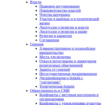
Власти
Правовое регулирование
Покровительство властей
Чувства верующих
Участие в выборах и в политической
жизни
Дискуссии о религии и власти
Дискуссии о религии и праве
Религии и карантин
Соглашения
Гонения
Административное и полицейское
вмешательство
Места для молитвы
Отказ в регистрации и ликвидация
религиозных объединений
Защита от гонений
Негосударственная дискриминация
Дискриминация и борьба с
"сектантами"
Теоретическая борьба
Общественность и СМИ
Конфликты с местным населением и
организациями
Конфликты с учреждениями культуры