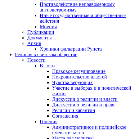
Противодействие неправомерному
антиэкстремизму
Иные государственные и общественные
действия
Мнения
Публикации
Документы
Архив
Хроники фильтрации Рунета
Религия в светском обществе
Новости
Власти
Правовое регулирование
Покровительство властей
Чувства верующих
Участие в выборах и в политической
жизни
Дискуссии о религии и власти
Дискуссии о религии и праве
Религии и карантин
Соглашения
Гонения
Административное и полицейское
вмешательство
Места для молитвы