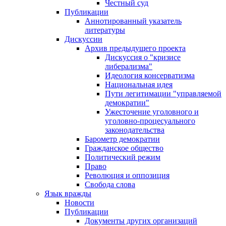
Честный суд
Публикации
Аннотированный указатель
литературы
Дискуссии
Архив предыдущего проекта
Дискуссия о "кризисе
либерализма"
Идеология консерватизма
Национальная идея
Пути легитимации "управляемой
демократии"
Ужесточение уголовного и
уголовно-процесуального
законодательства
Барометр демократии
Гражданское общество
Политический режим
Право
Революция и оппозиция
Свобода слова
Язык вражды
Новости
Публикации
Документы других организаций