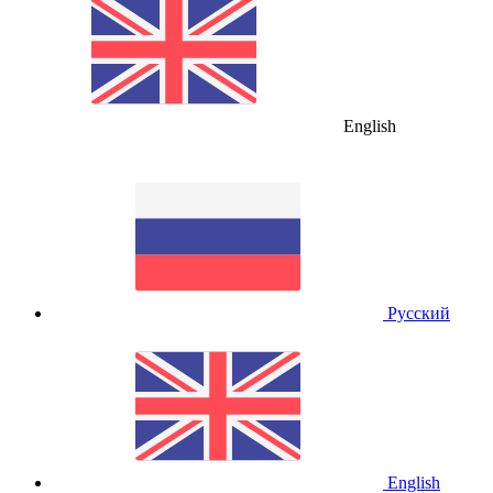
English
Русский
English