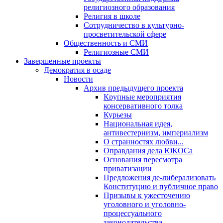
религиозного образования
Религия в школе
Сотрудничество в культурно-
просветительской сфере
Общественность и СМИ
Религиозные СМИ
Завершенные проекты
Демократия в осаде
Новости
Архив предыдущего проекта
Крупные мероприятия
консервативного толка
Курьезы
Национальная идея,
антивестернизм, империализм
О странностях любви...
Оправдания дела ЮКОСа
Основания пересмотра
приватизации
Предложения де-либерализовать
Конституцию и публичное право
Призывы к ужесточению
уголовного и уголовно-
процессуального
законодательства