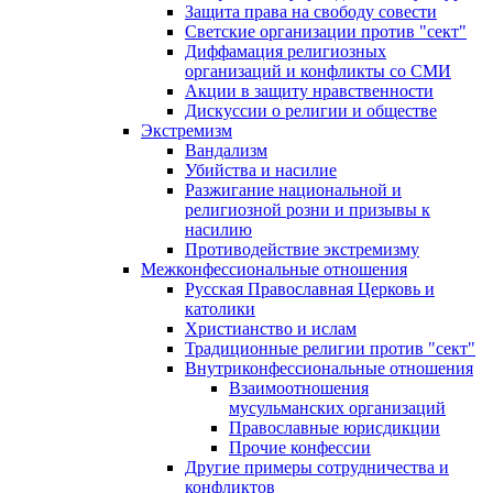
Защита права на свободу совести
Светские организации против "сект"
Диффамация религиозных
организаций и конфликты со СМИ
Акции в защиту нравственности
Дискуссии о религии и обществе
Экстремизм
Вандализм
Убийства и насилие
Разжигание национальной и
религиозной розни и призывы к
насилию
Противодействие экстремизму
Межконфессиональные отношения
Русская Православная Церковь и
католики
Христианство и ислам
Традиционные религии против "сект"
Внутриконфессиональные отношения
Взаимоотношения
мусульманских организаций
Православные юрисдикции
Прочие конфессии
Другие примеры сотрудничества и
конфликтов