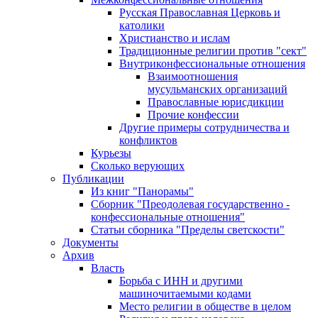
Русская Православная Церковь и
католики
Христианство и ислам
Традиционные религии против "сект"
Внутриконфессиональные отношения
Взаимоотношения
мусульманских организаций
Православные юрисдикции
Прочие конфессии
Другие примеры сотрудничества и
конфликтов
Курьезы
Сколько верующих
Публикации
Из книг "Панорамы"
Сборник "Преодолевая государственно -
конфессиональные отношения"
Статьи сборника "Пределы светскости"
Документы
Архив
Власть
Борьба с ИНН и другими
машиночитаемыми кодами
Место религии в обществе в целом