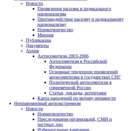
Новости
Проявления расизма и радикального
национализма
Противодействие расизму и радикальному
национализму
Нормотворчество
Мнения
Публикации
Документы
Архив
Антисемитизм 2003-2006
Антисемитизм в Российской
Федерации
Основные тенденции проявлений
антисемитизма в государствах СНГ
Политический антисемитизм в
современной России
Статьи, доклады, репортажи
Карта нападений по мотиву ненависти
Неправомерный антиэкстремизм
Новости
Нормотворчество
Преследования организаций, СМИ и
частных лиц
Избирательные кампании