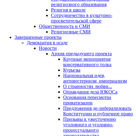
религиозного образования
Религия в школе
Сотрудничество в культурно-
просветительской сфере
Общественность и СМИ
Религиозные СМИ
Завершенные проекты
Демократия в осаде
Новости
Архив предыдущего проекта
Крупные мероприятия
консервативного толка
Курьезы
Национальная идея,
антивестернизм, империализм
О странностях любви...
Оправдания дела ЮКОСа
Основания пересмотра
приватизации
Предложения де-либерализовать
Конституцию и публичное право
Призывы к ужесточению
уголовного и уголовно-
процессуального
законодательства