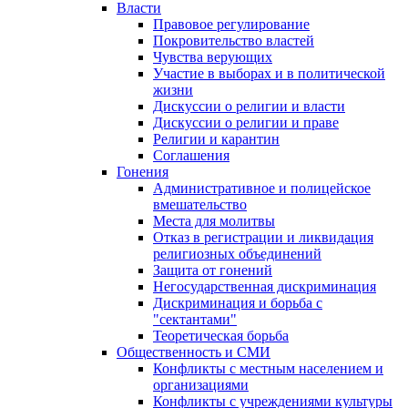
Власти
Правовое регулирование
Покровительство властей
Чувства верующих
Участие в выборах и в политической
жизни
Дискуссии о религии и власти
Дискуссии о религии и праве
Религии и карантин
Соглашения
Гонения
Административное и полицейское
вмешательство
Места для молитвы
Отказ в регистрации и ликвидация
религиозных объединений
Защита от гонений
Негосударственная дискриминация
Дискриминация и борьба с
"сектантами"
Теоретическая борьба
Общественность и СМИ
Конфликты с местным населением и
организациями
Конфликты с учреждениями культуры