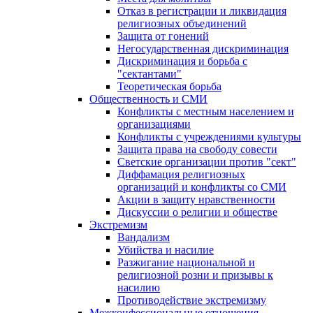
Отказ в регистрации и ликвидация
религиозных объединений
Защита от гонений
Негосударственная дискриминация
Дискриминация и борьба с
"сектантами"
Теоретическая борьба
Общественность и СМИ
Конфликты с местным населением и
организациями
Конфликты с учреждениями культуры
Защита права на свободу совести
Светские организации против "сект"
Диффамация религиозных
организаций и конфликты со СМИ
Акции в защиту нравственности
Дискуссии о религии и обществе
Экстремизм
Вандализм
Убийства и насилие
Разжигание национальной и
религиозной розни и призывы к
насилию
Противодействие экстремизму
Межконфессиональные отношения