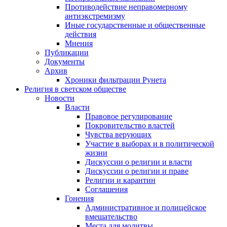
Противодействие неправомерному
антиэкстремизму
Иные государственные и общественные
действия
Мнения
Публикации
Документы
Архив
Хроники фильтрации Рунета
Религия в светском обществе
Новости
Власти
Правовое регулирование
Покровительство властей
Чувства верующих
Участие в выборах и в политической
жизни
Дискуссии о религии и власти
Дискуссии о религии и праве
Религии и карантин
Соглашения
Гонения
Административное и полицейское
вмешательство
Места для молитвы