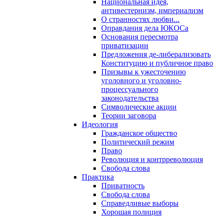
Национальная идея,
антивестернизм, империализм
О странностях любви...
Оправдания дела ЮКОСа
Основания пересмотра
приватизации
Предложения де-либерализовать
Конституцию и публичное право
Призывы к ужесточению
уголовного и уголовно-
процессуального
законодательства
Символические акции
Теории заговора
Идеология
Гражданское общество
Политический режим
Право
Революция и контрреволюция
Свобода слова
Практика
Приватность
Свобода слова
Справедливые выборы
Хорошая полиция