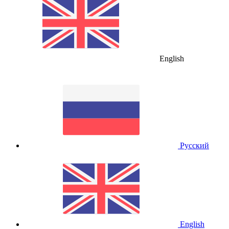
English
Русский
English