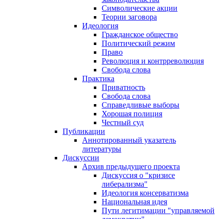
Символические акции
Теории заговора
Идеология
Гражданское общество
Политический режим
Право
Революция и контрреволюция
Свобода слова
Практика
Приватность
Свобода слова
Справедливые выборы
Хорошая полиция
Честный суд
Публикации
Аннотированный указатель
литературы
Дискуссии
Архив предыдущего проекта
Дискуссия о "кризисе
либерализма"
Идеология консерватизма
Национальная идея
Пути легитимации "управляемой