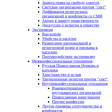
Защита права на свободу совести
Светские организации против "сект"
Диффамация религиозных
организаций и конфликты со СМИ
Акции в защиту нравственности
Дискуссии о религии и обществе
Экстремизм
Вандализм
Убийства и насилие
Разжигание национальной и
религиозной розни и призывы к
насилию
Противодействие экстремизму
Межконфессиональные отношения
Русская Православная Церковь и
католики
Христианство и ислам
Традиционные религии против "сект"
Внутриконфессиональные отношения
Взаимоотношения
мусульманских организаций
Православные юрисдикции
Прочие конфессии
Другие примеры сотрудничества и
конфликтов