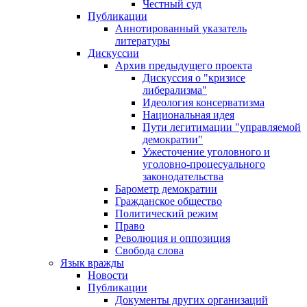
Честный суд
Публикации
Аннотированный указатель
литературы
Дискуссии
Архив предыдущего проекта
Дискуссия о "кризисе
либерализма"
Идеология консерватизма
Национальная идея
Пути легитимации "управляемой
демократии"
Ужесточение уголовного и
уголовно-процесуального
законодательства
Барометр демократии
Гражданское общество
Политический режим
Право
Революция и оппозиция
Свобода слова
Язык вражды
Новости
Публикации
Документы других организаций