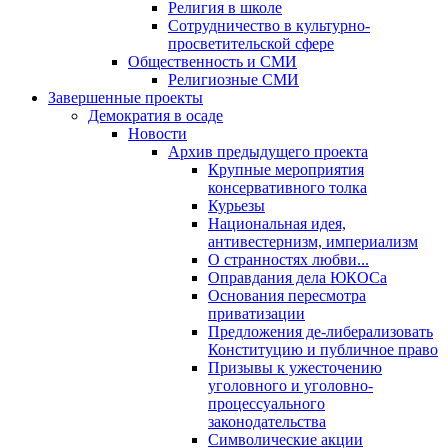
Религия в школе
Сотрудничество в культурно-
просветительской сфере
Общественность и СМИ
Религиозные СМИ
Завершенные проекты
Демократия в осаде
Новости
Архив предыдущего проекта
Крупные мероприятия
консервативного толка
Курьезы
Национальная идея,
антивестернизм, империализм
О странностях любви...
Оправдания дела ЮКОСа
Основания пересмотра
приватизации
Предложения де-либерализовать
Конституцию и публичное право
Призывы к ужесточению
уголовного и уголовно-
процессуального
законодательства
Символические акции