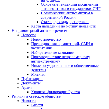
Основные тенденции проявлений
антисемитизма в государствах СНГ
Политический антисемитизм в
современной России
Статьи, доклады, репортажи
Карта нападений по мотиву ненависти
Неправомерный антиэкстремизм
Новости
Нормотворчество
Преследования организаций, СМИ и
частных лиц
Избирательные кампании
Противодействие неправомерному
антиэкстремизму
Иные государственные и общественные
действия
Мнения
Публикации
Документы
Архив
Хроники фильтрации Рунета
Религия в светском обществе
Новости
Власти