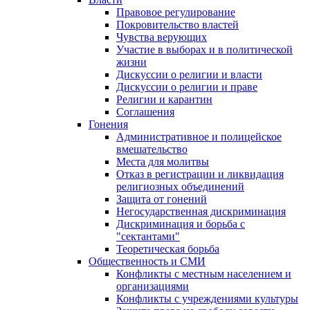
Правовое регулирование
Покровительство властей
Чувства верующих
Участие в выборах и в политической
жизни
Дискуссии о религии и власти
Дискуссии о религии и праве
Религии и карантин
Соглашения
Гонения
Административное и полицейское
вмешательство
Места для молитвы
Отказ в регистрации и ликвидация
религиозных объединений
Защита от гонений
Негосударственная дискриминация
Дискриминация и борьба с
"сектантами"
Теоретическая борьба
Общественность и СМИ
Конфликты с местным населением и
организациями
Конфликты с учреждениями культуры