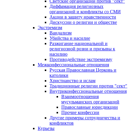
Светские организации против "сект"
Диффамация религиозных
организаций и конфликты со СМИ
Акции в защиту нравственности
Дискуссии о религии и обществе
Экстремизм
Вандализм
Убийства и насилие
Разжигание национальной и
религиозной розни и призывы к
насилию
Противодействие экстремизму
Межконфессиональные отношения
Русская Православная Церковь и
католики
Христианство и ислам
Традиционные религии против "сект"
Внутриконфессиональные отношения
Взаимоотношения
мусульманских организаций
Православные юрисдикции
Прочие конфессии
Другие примеры сотрудничества и
конфликтов
Курьезы