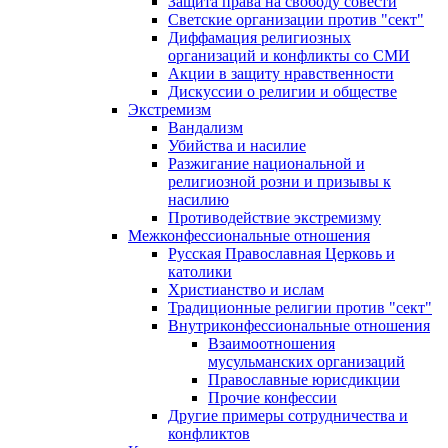
Защита права на свободу совести
Светские организации против "сект"
Диффамация религиозных
организаций и конфликты со СМИ
Акции в защиту нравственности
Дискуссии о религии и обществе
Экстремизм
Вандализм
Убийства и насилие
Разжигание национальной и
религиозной розни и призывы к
насилию
Противодействие экстремизму
Межконфессиональные отношения
Русская Православная Церковь и
католики
Христианство и ислам
Традиционные религии против "сект"
Внутриконфессиональные отношения
Взаимоотношения
мусульманских организаций
Православные юрисдикции
Прочие конфессии
Другие примеры сотрудничества и
конфликтов