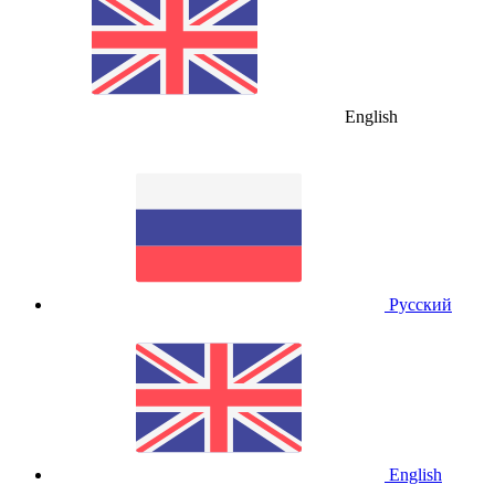
English
Русский
English