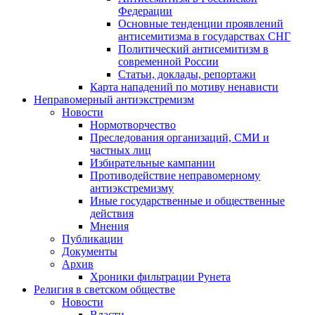
Федерации
Основные тенденции проявлений
антисемитизма в государствах СНГ
Политический антисемитизм в
современной России
Статьи, доклады, репортажи
Карта нападений по мотиву ненависти
Неправомерный антиэкстремизм
Новости
Нормотворчество
Преследования организаций, СМИ и
частных лиц
Избирательные кампании
Противодействие неправомерному
антиэкстремизму
Иные государственные и общественные
действия
Мнения
Публикации
Документы
Архив
Хроники фильтрации Рунета
Религия в светском обществе
Новости
Власти