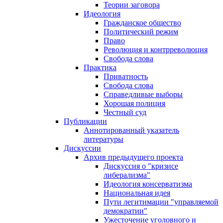
Теории заговора
Идеология
Гражданское общество
Политический режим
Право
Революция и контрреволюция
Свобода слова
Практика
Приватность
Свобода слова
Справедливые выборы
Хорошая полиция
Честный суд
Публикации
Аннотированный указатель
литературы
Дискуссии
Архив предыдущего проекта
Дискуссия о "кризисе
либерализма"
Идеология консерватизма
Национальная идея
Пути легитимации "управляемой
демократии"
Ужесточение уголовного и