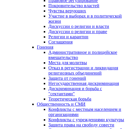
Правовое регулирование
Покровительство властей
Чувства верующих
Участие в выборах и в политической
жизни
Дискуссии о религии и власти
Дискуссии о религии и праве
Религии и карантин
Соглашения
Гонения
Административное и полицейское
вмешательство
Места для молитвы
Отказ в регистрации и ликвидация
религиозных объединений
Защита от гонений
Негосударственная дискриминация
Дискриминация и борьба с
"сектантами"
Теоретическая борьба
Общественность и СМИ
Конфликты с местным населением и
организациями
Конфликты с учреждениями культуры
Защита права на свободу совести