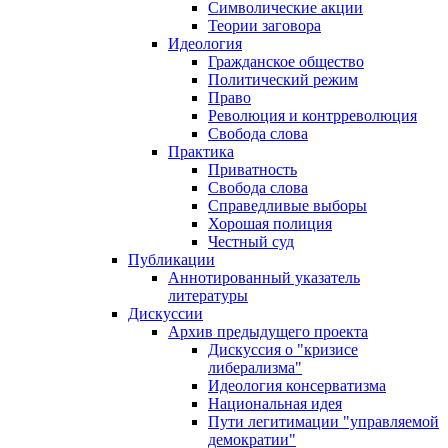
Символические акции
Теории заговора
Идеология
Гражданское общество
Политический режим
Право
Революция и контрреволюция
Свобода слова
Практика
Приватность
Свобода слова
Справедливые выборы
Хорошая полиция
Честный суд
Публикации
Аннотированный указатель
литературы
Дискуссии
Архив предыдущего проекта
Дискуссия о "кризисе
либерализма"
Идеология консерватизма
Национальная идея
Пути легитимации "управляемой
демократии"