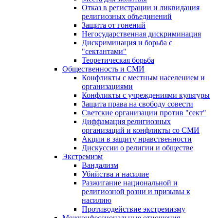
Отказ в регистрации и ликвидация
религиозных объединений
Защита от гонений
Негосударственная дискриминация
Дискриминация и борьба с
"сектантами"
Теоретическая борьба
Общественность и СМИ
Конфликты с местным населением и
организациями
Конфликты с учреждениями культуры
Защита права на свободу совести
Светские организации против "сект"
Диффамация религиозных
организаций и конфликты со СМИ
Акции в защиту нравственности
Дискуссии о религии и обществе
Экстремизм
Вандализм
Убийства и насилие
Разжигание национальной и
религиозной розни и призывы к
насилию
Противодействие экстремизму
Межконфессиональные отношения