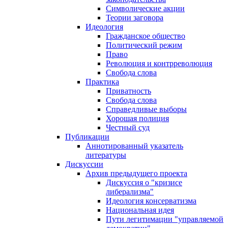
Символические акции
Теории заговора
Идеология
Гражданское общество
Политический режим
Право
Революция и контрреволюция
Свобода слова
Практика
Приватность
Свобода слова
Справедливые выборы
Хорошая полиция
Честный суд
Публикации
Аннотированный указатель
литературы
Дискуссии
Архив предыдущего проекта
Дискуссия о "кризисе
либерализма"
Идеология консерватизма
Национальная идея
Пути легитимации "управляемой