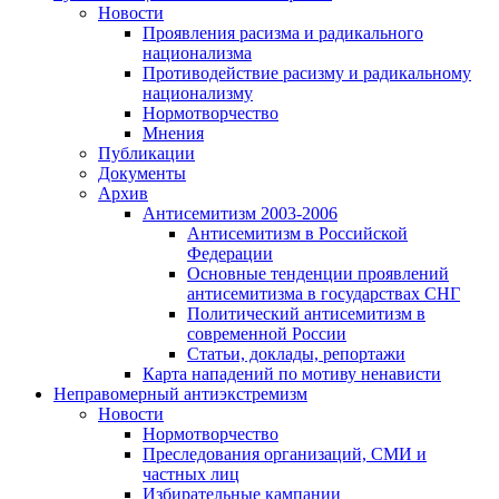
Новости
Проявления расизма и радикального
национализма
Противодействие расизму и радикальному
национализму
Нормотворчество
Мнения
Публикации
Документы
Архив
Антисемитизм 2003-2006
Антисемитизм в Российской
Федерации
Основные тенденции проявлений
антисемитизма в государствах СНГ
Политический антисемитизм в
современной России
Статьи, доклады, репортажи
Карта нападений по мотиву ненависти
Неправомерный антиэкстремизм
Новости
Нормотворчество
Преследования организаций, СМИ и
частных лиц
Избирательные кампании