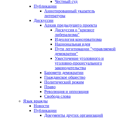
Честный суд
Публикации
Аннотированный указатель
литературы
Дискуссии
Архив предыдущего проекта
Дискуссия о "кризисе
либерализма"
Идеология консерватизма
Национальная идея
Пути легитимации "управляемой
демократии"
Ужесточение уголовного и
уголовно-процесуального
законодательства
Барометр демократии
Гражданское общество
Политический режим
Право
Революция и оппозиция
Свобода слова
Язык вражды
Новости
Публикации
Документы других организаций