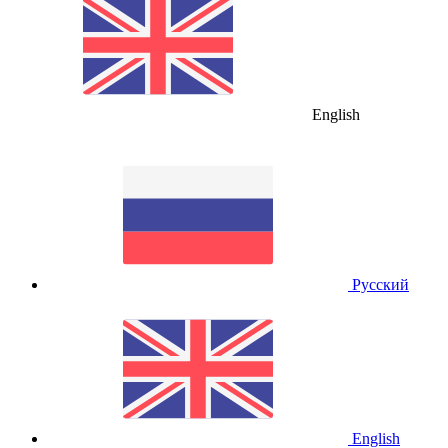
English
Русский
English