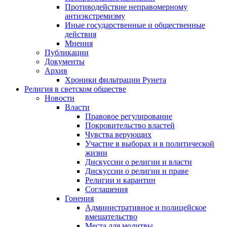
Противодействие неправомерному
антиэкстремизму
Иные государственные и общественные
действия
Мнения
Публикации
Документы
Архив
Хроники фильтрации Рунета
Религия в светском обществе
Новости
Власти
Правовое регулирование
Покровительство властей
Чувства верующих
Участие в выборах и в политической
жизни
Дискуссии о религии и власти
Дискуссии о религии и праве
Религии и карантин
Соглашения
Гонения
Административное и полицейское
вмешательство
Места для молитвы