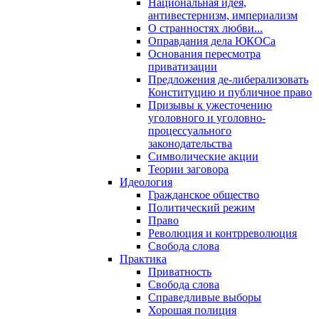
Национальная идея,
антивестернизм, империализм
О странностях любви...
Оправдания дела ЮКОСа
Основания пересмотра
приватизации
Предложения де-либерализовать
Конституцию и публичное право
Призывы к ужесточению
уголовного и уголовно-
процессуального
законодательства
Символические акции
Теории заговора
Идеология
Гражданское общество
Политический режим
Право
Революция и контрреволюция
Свобода слова
Практика
Приватность
Свобода слова
Справедливые выборы
Хорошая полиция