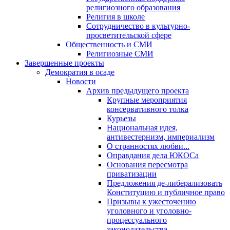
религиозного образования
Религия в школе
Сотрудничество в культурно-
просветительской сфере
Общественность и СМИ
Религиозные СМИ
Завершенные проекты
Демократия в осаде
Новости
Архив предыдущего проекта
Крупные мероприятия
консервативного толка
Курьезы
Национальная идея,
антивестернизм, империализм
О странностях любви...
Оправдания дела ЮКОСа
Основания пересмотра
приватизации
Предложения де-либерализовать
Конституцию и публичное право
Призывы к ужесточению
уголовного и уголовно-
процессуального
законодательства