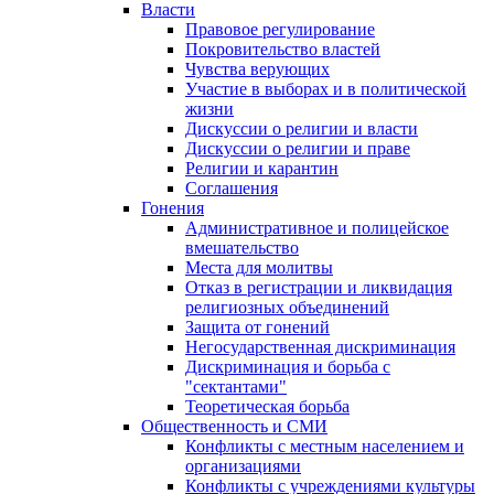
Власти
Правовое регулирование
Покровительство властей
Чувства верующих
Участие в выборах и в политической
жизни
Дискуссии о религии и власти
Дискуссии о религии и праве
Религии и карантин
Соглашения
Гонения
Административное и полицейское
вмешательство
Места для молитвы
Отказ в регистрации и ликвидация
религиозных объединений
Защита от гонений
Негосударственная дискриминация
Дискриминация и борьба с
"сектантами"
Теоретическая борьба
Общественность и СМИ
Конфликты с местным населением и
организациями
Конфликты с учреждениями культуры