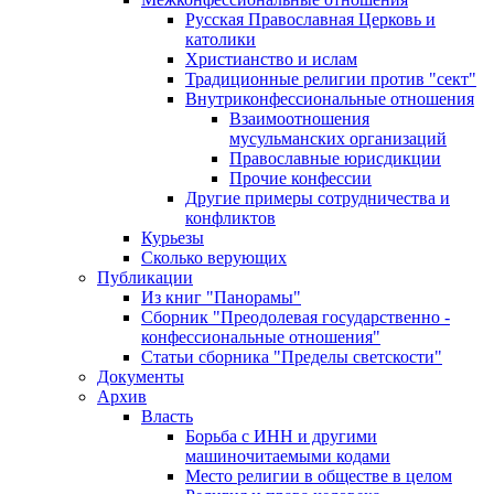
Русская Православная Церковь и
католики
Христианство и ислам
Традиционные религии против "сект"
Внутриконфессиональные отношения
Взаимоотношения
мусульманских организаций
Православные юрисдикции
Прочие конфессии
Другие примеры сотрудничества и
конфликтов
Курьезы
Сколько верующих
Публикации
Из книг "Панорамы"
Сборник "Преодолевая государственно -
конфессиональные отношения"
Статьи сборника "Пределы светскости"
Документы
Архив
Власть
Борьба с ИНН и другими
машиночитаемыми кодами
Место религии в обществе в целом