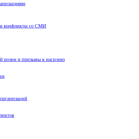
ганизациями
 и конфликты со СМИ
й розни и призывы к насилию
ки
организаций
ликтов