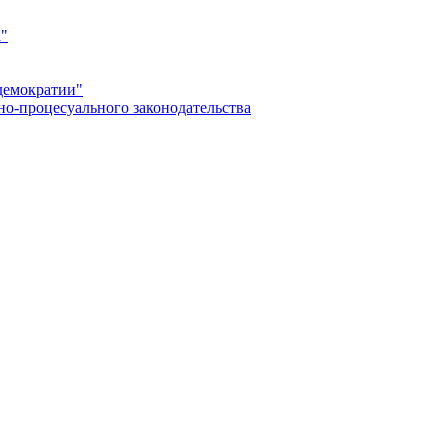
а"
демократии"
но-процесуального законодательства