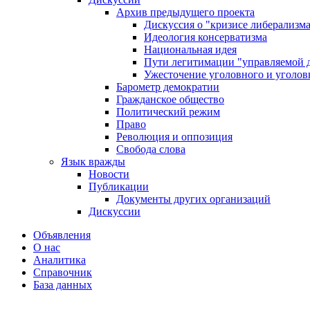
Архив предыдущего проекта
Дискуссия о "кризисе либерализм
Идеология консерватизма
Национальная идея
Пути легитимации "управляемой 
Ужесточение уголовного и уголов
Барометр демократии
Гражданское общество
Политический режим
Право
Революция и оппозиция
Свобода слова
Язык вражды
Новости
Публикации
Документы других организаций
Дискуссии
Объявления
О нас
Аналитика
Справочник
База данных