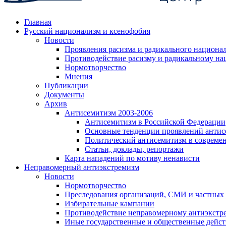
Главная
Русский национализм и ксенофобия
Новости
Проявления расизма и радикального национа
Противодействие расизму и радикальному на
Нормотворчество
Мнения
Публикации
Документы
Архив
Антисемитизм 2003-2006
Антисемитизм в Российской Федерации
Основные тенденции проявлений антис
Политический антисемитизм в совреме
Статьи, доклады, репортажи
Карта нападений по мотиву ненависти
Неправомерный антиэкстремизм
Новости
Нормотворчество
Преследования организаций, СМИ и частных
Избирательные кампании
Противодействие неправомерному антиэкстр
Иные государственные и общественные дейст