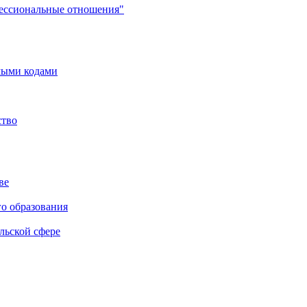
фессиональные отношения"
мыми кодами
ство
ве
го образования
льской сфере