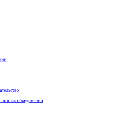
изни
ательство
игиозных объединений
"