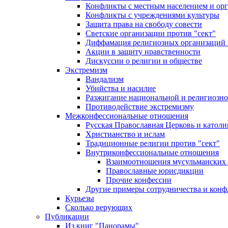
Конфликты с местным населением и ор
Конфликты с учреждениями культуры
Защита права на свободу совести
Светские организации против "сект"
Диффамация религиозных организаций
Акции в защиту нравственности
Дискуссии о религии и обществе
Экстремизм
Вандализм
Убийства и насилие
Разжигание национальной и религиозно
Противодействие экстремизму
Межконфессиональные отношения
Русская Православная Церковь и католи
Христианство и ислам
Традиционные религии против "сект"
Внутриконфессиональные отношения
Взаимоотношения мусульманских 
Православные юрисдикции
Прочие конфессии
Другие примеры сотрудничества и конф
Курьезы
Сколько верующих
Публикации
Из книг "Панорамы"