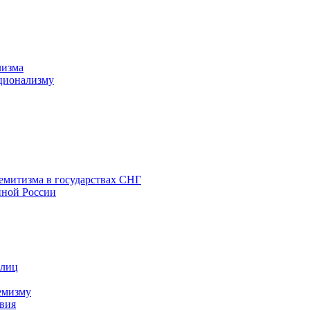
лизма
ционализму
емитизма в государствах СНГ
нной России
 лиц
емизму
вия