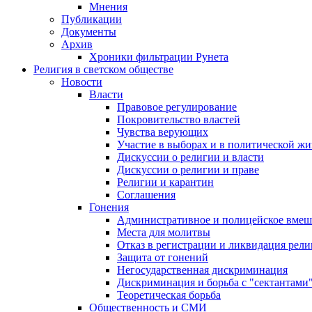
Мнения
Публикации
Документы
Архив
Хроники фильтрации Рунета
Религия в светском обществе
Новости
Власти
Правовое регулирование
Покровительство властей
Чувства верующих
Участие в выборах и в политической ж
Дискуссии о религии и власти
Дискуссии о религии и праве
Религии и карантин
Соглашения
Гонения
Административное и полицейское вмеш
Места для молитвы
Отказ в регистрации и ликвидация рел
Защита от гонений
Негосударственная дискриминация
Дискриминация и борьба с "сектантами
Теоретическая борьба
Общественность и СМИ