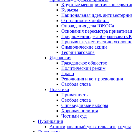
Крупные мероприятия консервати
Курьезы
Национальная идея, антивестерни
О странностях любви...
Оправдания дела ЮКОСа
Основания пересмотра приватиза
Предложения де-либерализовать 
Призывы к ужесточению уголовног
Символические акции
Теории заговора
Идеология
Гражданское общество
Политический режим
Право
Революция и контрреволюция
Свобода слова
Практика
Приватность
Свобода слова
Справедливые выборы
Хорошая полиция
Честный суд
Публикации
Аннотированный указатель литературы
Дискуссии