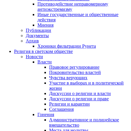
Противодействие неправомерному
антиэкстремизму
Иные государственные и общественные
действия
Мнения
Публикации
Документы
Архив
Хроники фильтрации Рунета
Религия в светском обществе
Новости
Власти
Правовое регулирование
Покровительство властей
Чувства верующих
Участие в выборах и в политической
жизни
Дискуссии о религии и власти
Дискуссии о религии и праве
Религии и карантин
Соглашения
Гонения
Административное и полицейское
вмешательство
Места для молитвы