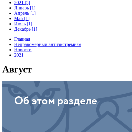
2021 [5]
Январь [1]
Апрель [1]
Май [1]
Июль [1]
Декабрь [1]
Главная
Неправомерный антиэкстремизм
Новости
2021
Август