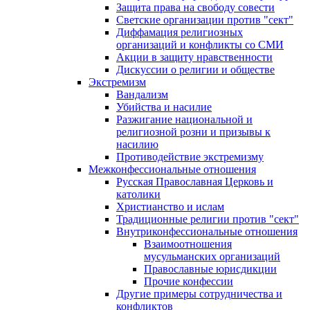
Защита права на свободу совести
Светские организации против "сект"
Диффамация религиозных
организаций и конфликты со СМИ
Акции в защиту нравственности
Дискуссии о религии и обществе
Экстремизм
Вандализм
Убийства и насилие
Разжигание национальной и
религиозной розни и призывы к
насилию
Противодействие экстремизму
Межконфессиональные отношения
Русская Православная Церковь и
католики
Христианство и ислам
Традиционные религии против "сект"
Внутриконфессиональные отношения
Взаимоотношения
мусульманских организаций
Православные юрисдикции
Прочие конфессии
Другие примеры сотрудничества и
конфликтов