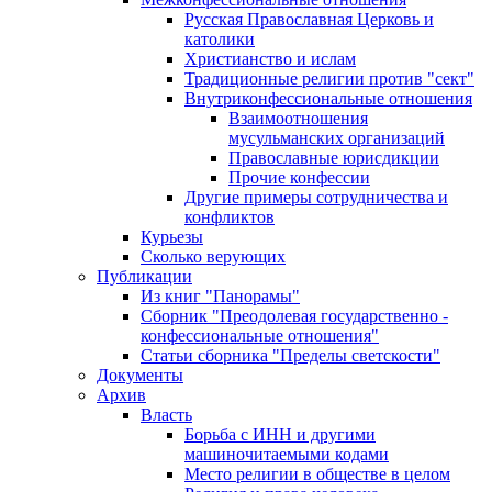
Русская Православная Церковь и
католики
Христианство и ислам
Традиционные религии против "сект"
Внутриконфессиональные отношения
Взаимоотношения
мусульманских организаций
Православные юрисдикции
Прочие конфессии
Другие примеры сотрудничества и
конфликтов
Курьезы
Сколько верующих
Публикации
Из книг "Панорамы"
Сборник "Преодолевая государственно -
конфессиональные отношения"
Статьи сборника "Пределы светскости"
Документы
Архив
Власть
Борьба с ИНН и другими
машиночитаемыми кодами
Место религии в обществе в целом