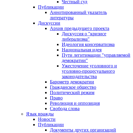
Честный суд
Публикации
Аннотированный указатель
литературы
Дискуссии
Архив предыдущего проекта
Дискуссия о "кризисе
либерализма"
Идеология консерватизма
Национальная идея
Пути легитимации "управляемой
демократии"
Ужесточение уголовного и
уголовно-процесуального
законодательства
Барометр демократии
Гражданское общество
Политический режим
Право
Революция и оппозиция
Свобода слова
Язык вражды
Новости
Публикации
Документы других организаций