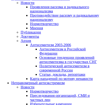
Новости
Проявления расизма и радикального
национализма
Противодействие расизму и радикальному
национализму
Нормотворчество
Мнения
Публикации
Документы
Архив
Антисемитизм 2003-2006
Антисемитизм в Российской
Федерации
Основные тенденции проявлений
антисемитизма в государствах СНГ
Политический антисемитизм в
современной России
Статьи, доклады, репортажи
Карта нападений по мотиву ненависти
Неправомерный антиэкстремизм
Новости
Нормотворчество
Преследования организаций, СМИ и
частных лиц
Избирательные кампании