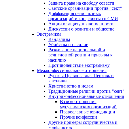
Защита права на свободу совести
Светские организации против "сект"
Диффамация религиозных
организаций и конфликты со СМИ
Акции в защиту нравственности
Дискуссии о религии и обществе
Экстремизм
Вандализм
Убийства и насилие
Разжигание национальной и
религиозной розни и призывы к
насилию
Противодействие экстремизму
Межконфессиональные отношения
Русская Православная Церковь и
католики
Христианство и ислам
Традиционные религии против "сект"
Внутриконфессиональные отношения
Взаимоотношения
мусульманских организаций
Православные юрисдикции
Прочие конфессии
Другие примеры сотрудничества и
конфликтов