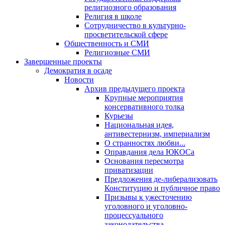
религиозного образования
Религия в школе
Сотрудничество в культурно-
просветительской сфере
Общественность и СМИ
Религиозные СМИ
Завершенные проекты
Демократия в осаде
Новости
Архив предыдущего проекта
Крупные мероприятия
консервативного толка
Курьезы
Национальная идея,
антивестернизм, империализм
О странностях любви...
Оправдания дела ЮКОСа
Основания пересмотра
приватизации
Предложения де-либерализовать
Конституцию и публичное право
Призывы к ужесточению
уголовного и уголовно-
процессуального
законодательства