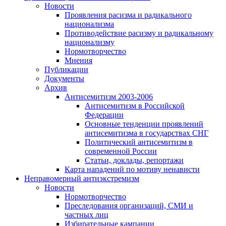
Новости
Проявления расизма и радикального
национализма
Противодействие расизму и радикальному
национализму
Нормотворчество
Мнения
Публикации
Документы
Архив
Антисемитизм 2003-2006
Антисемитизм в Российской
Федерации
Основные тенденции проявлений
антисемитизма в государствах СНГ
Политический антисемитизм в
современной России
Статьи, доклады, репортажи
Карта нападений по мотиву ненависти
Неправомерный антиэкстремизм
Новости
Нормотворчество
Преследования организаций, СМИ и
частных лиц
Избирательные кампании