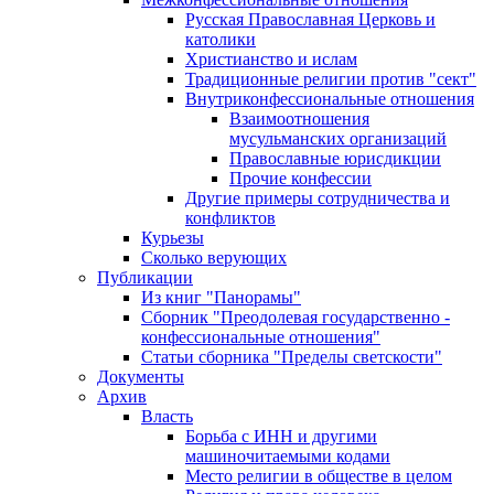
Русская Православная Церковь и
католики
Христианство и ислам
Традиционные религии против "сект"
Внутриконфессиональные отношения
Взаимоотношения
мусульманских организаций
Православные юрисдикции
Прочие конфессии
Другие примеры сотрудничества и
конфликтов
Курьезы
Сколько верующих
Публикации
Из книг "Панорамы"
Сборник "Преодолевая государственно -
конфессиональные отношения"
Статьи сборника "Пределы светскости"
Документы
Архив
Власть
Борьба с ИНН и другими
машиночитаемыми кодами
Место религии в обществе в целом