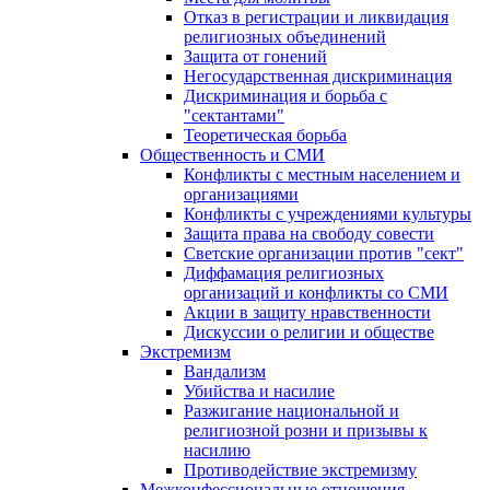
Отказ в регистрации и ликвидация
религиозных объединений
Защита от гонений
Негосударственная дискриминация
Дискриминация и борьба с
"сектантами"
Теоретическая борьба
Общественность и СМИ
Конфликты с местным населением и
организациями
Конфликты с учреждениями культуры
Защита права на свободу совести
Светские организации против "сект"
Диффамация религиозных
организаций и конфликты со СМИ
Акции в защиту нравственности
Дискуссии о религии и обществе
Экстремизм
Вандализм
Убийства и насилие
Разжигание национальной и
религиозной розни и призывы к
насилию
Противодействие экстремизму
Межконфессиональные отношения