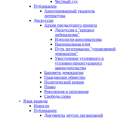
Честный суд
Публикации
Аннотированный указатель
литературы
Дискуссии
Архив предыдущего проекта
Дискуссия о "кризисе
либерализма"
Идеология консерватизма
Национальная идея
Пути легитимации "управляемой
демократии"
Ужесточение уголовного и
уголовно-процесуального
законодательства
Барометр демократии
Гражданское общество
Политический режим
Право
Революция и оппозиция
Свобода слова
Язык вражды
Новости
Публикации
Документы других организаций