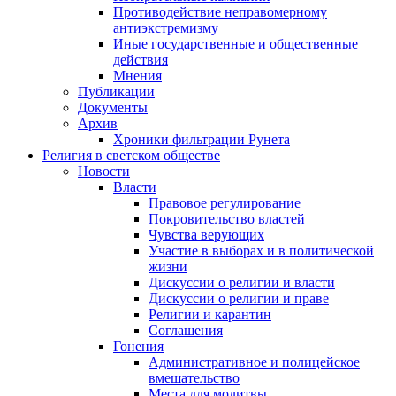
Противодействие неправомерному
антиэкстремизму
Иные государственные и общественные
действия
Мнения
Публикации
Документы
Архив
Хроники фильтрации Рунета
Религия в светском обществе
Новости
Власти
Правовое регулирование
Покровительство властей
Чувства верующих
Участие в выборах и в политической
жизни
Дискуссии о религии и власти
Дискуссии о религии и праве
Религии и карантин
Соглашения
Гонения
Административное и полицейское
вмешательство
Места для молитвы