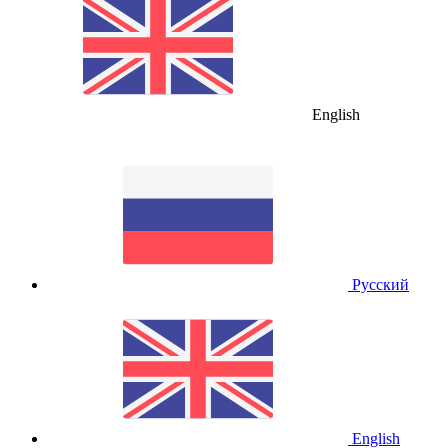
English
Русский
English