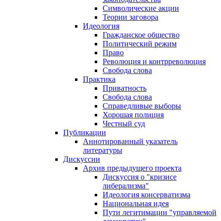
Символические акции
Теории заговора
Идеология
Гражданское общество
Политический режим
Право
Революция и контрреволюция
Свобода слова
Практика
Приватность
Свобода слова
Справедливые выборы
Хорошая полиция
Честный суд
Публикации
Аннотированный указатель
литературы
Дискуссии
Архив предыдущего проекта
Дискуссия о "кризисе
либерализма"
Идеология консерватизма
Национальная идея
Пути легитимации "управляемой