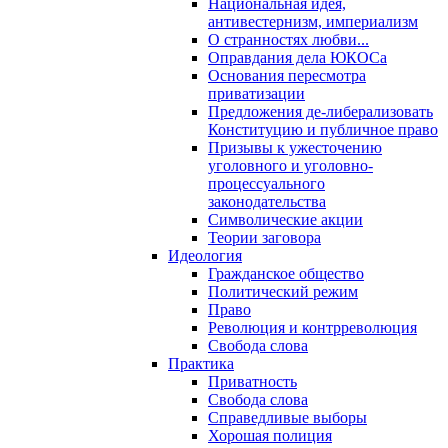
Национальная идея,
антивестернизм, империализм
О странностях любви...
Оправдания дела ЮКОСа
Основания пересмотра
приватизации
Предложения де-либерализовать
Конституцию и публичное право
Призывы к ужесточению
уголовного и уголовно-
процессуального
законодательства
Символические акции
Теории заговора
Идеология
Гражданское общество
Политический режим
Право
Революция и контрреволюция
Свобода слова
Практика
Приватность
Свобода слова
Справедливые выборы
Хорошая полиция