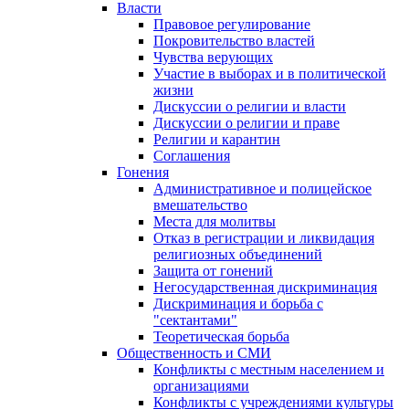
Власти
Правовое регулирование
Покровительство властей
Чувства верующих
Участие в выборах и в политической
жизни
Дискуссии о религии и власти
Дискуссии о религии и праве
Религии и карантин
Соглашения
Гонения
Административное и полицейское
вмешательство
Места для молитвы
Отказ в регистрации и ликвидация
религиозных объединений
Защита от гонений
Негосударственная дискриминация
Дискриминация и борьба с
"сектантами"
Теоретическая борьба
Общественность и СМИ
Конфликты с местным населением и
организациями
Конфликты с учреждениями культуры